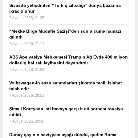
Sivasda yetişdirilən “Türk qızılbalığı” dünya bazarına
ixrac olunur
7 Avqust 2026, 21:25
“Məkkə Birgə Müdafiə Sazişi”dən sonra cümə namazı
qılındı
7 Avqust 2026, 21:17
ABŞ Apelyasiya Məhkəməsi Trampın Ağ Evdə 400 milyon
dollarlıq bal zalı layihəsini dayandırdı
7 Avqust 2026, 21:02
Volkswagen-in əsas səhmdarları şirkətdə təcili islahat
tələb edir
7 Avqust 2026, 20:51
Şimali Koreyada isti havaya qarşı it əti şorbası tövsiyə
edildi
7 Avqust 2026, 20:36
Dunay çayının səviyyəsi aşağı düşdü, qədim Roma