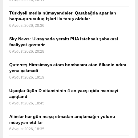
Türkiyəli media nümayəndələri Qarabağda aparılan
bərpa-quruculuq işləri ilə tanış oldular
6 Avqust 2026, 20:36
Sky News: Ukraynada yeraltı PUA istehsalı şəbəkəsi
fəaliyyət göstərir
6 Avqust 2026, 20:28
Quterreş Hirosimaya atom bombasını atan ölkənin adını
yenə çəkmədi
6 Avqust 2026, 19:19
Uşaqlar üçün D vitamininin 4 ən yaxşı qida mənbəyi
açıqlandı
6 Avqust 2026, 18:45
Alimlər hər gün məşq etmədən arıqlamağın yolunu
müəyyən etdilər
6 Avqust 2026, 18:35