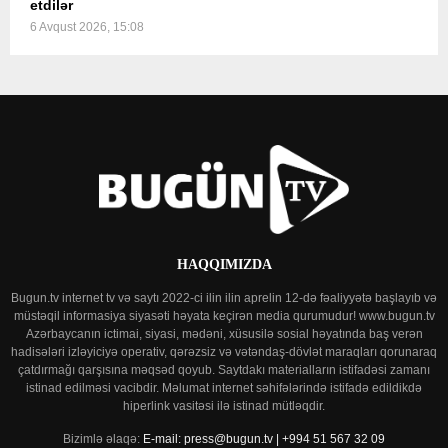
etdilər
6 Avqust 2026, 15:08
HAQQIMIZDA
Bugun.tv internet tv və saytı 2022-ci ilin ilin aprelin 12-də fəaliyyətə başlayıb və
müstəqil informasiya siyasəti həyata keçirən media qurumudur! www.bugun.tv
Azərbaycanın ictimai, siyasi, mədəni, xüsusilə sosial həyatında baş verən
hadisələri izləyiciyə operativ, qərəzsiz və vətəndaş-dövlət maraqları qorunaraq
çatdırmağı qarşısına məqsəd qoyub. Saytdakı materialların istifadəsi zamanı
istinad edilməsi vacibdir. Məlumat internet səhifələrində istifadə edildikdə
hiperlink vasitəsi ilə istinad mütləqdir.
Bizimlə əlaqə:
E-mail: press@bugun.tv | +994 51 567 32 09