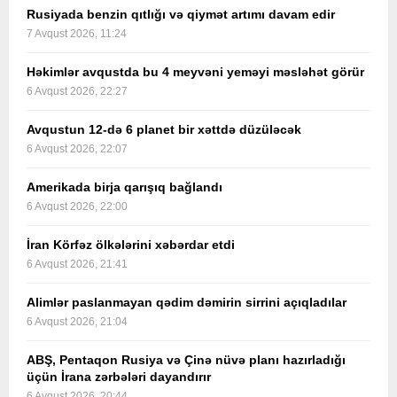
Rusiyada benzin qıtlığı və qiymət artımı davam edir
7 Avqust 2026, 11:24
Həkimlər avqustda bu 4 meyvəni yeməyi məsləhət görür
6 Avqust 2026, 22:27
Avqustun 12-də 6 planet bir xəttdə düzüləcək
6 Avqust 2026, 22:07
Amerikada birja qarışıq bağlandı
6 Avqust 2026, 22:00
İran Körfəz ölkələrini xəbərdar etdi
6 Avqust 2026, 21:41
Alimlər paslanmayan qədim dəmirin sirrini açıqladılar
6 Avqust 2026, 21:04
ABŞ, Pentaqon Rusiya və Çinə nüvə planı hazırladığı
üçün İrana zərbələri dayandırır
6 Avqust 2026, 20:44