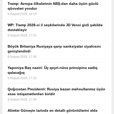
Tramp: Avropa ölkələrinin ABŞ-dan daha üçün güclü
qüvvələri yoxdur
6 Avqust 2026, 18:15
WP: Tramp 2028-ci il seçkilərində JD Vensi gizli şəkildə
dəstəkləyir
6 Avqust 2026, 17:51
Böyük Britaniya Rusiyaya qarşı sanksiyalar siyahısını
genişləndirdi
6 Avqust 2026, 17:40
Yaponiya Baş naziri: Üç qeyri-nüvə prinsipinə sadiq
qalacağıq
6 Avqust 2026, 17:25
Qırğızıstan Prezidenti: Rusiya bazarı məhsullarımız üçün
əsas istiqamətlərdən biridir
6 Avqust 2026, 17:04
Alimlər Günəşin tarixdə ən detallı görüntülərini əldə