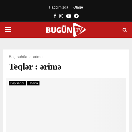
Haqqımızda
Əlaqə
Facebook
Instagram
Youtube
Telegram
PRIMARY
MENU
Baş səhifə
ərimə
Teqlər : ərimə
Baş xəbər
Hadisə