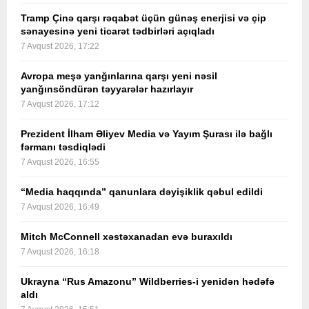
Tramp Çinə qarşı rəqabət üçün günəş enerjisi və çip
sənayesinə yeni ticarət tədbirləri açıqladı
7 Avqust 2026, 17:22
Avropa meşə yanğınlarına qarşı yeni nəsil
yanğınsöndürən təyyarələr hazırlayır
7 Avqust 2026, 17:12
Prezident İlham Əliyev Media və Yayım Şurası ilə bağlı
fərmanı təsdiqlədi
7 Avqust 2026, 16:55
“Media haqqında” qanunlara dəyişiklik qəbul edildi
7 Avqust 2026, 16:49
Mitch McConnell xəstəxanadan evə buraxıldı
7 Avqust 2026, 16:18
Ukrayna “Rus Amazonu” Wildberries-i yenidən hədəfə
aldı