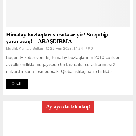
Himalay buzlaqları sürətlə əriyir! Su qıtlığı
yaranacaq! – ARAŞDIRMA
Müəllif:
Kəmalə Sultan
21 İyun 2023, 14:34
0
Bugun.tv xəbər verir ki, Himalay buzlaqlarının 2010-cu ildən
əvvəlki onilliklə müqayisədə 65 faiz daha sürətli əriməsi 2
milyard insana təsir edəcək. Qlobal istiləşmə ilə birlikdə...
Ətraflı
Aylaya dəstək olaq!