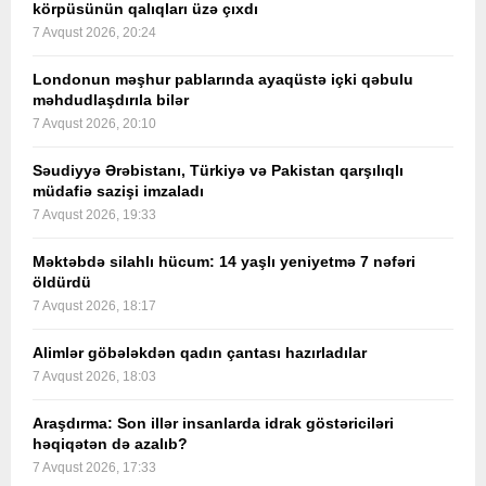
körpüsünün qalıqları üzə çıxdı
7 Avqust 2026, 20:24
Londonun məşhur pablarında ayaqüstə içki qəbulu
məhdudlaşdırıla bilər
7 Avqust 2026, 20:10
Səudiyyə Ərəbistanı, Türkiyə və Pakistan qarşılıqlı
müdafiə sazişi imzaladı
7 Avqust 2026, 19:33
Məktəbdə silahlı hücum: 14 yaşlı yeniyetmə 7 nəfəri
öldürdü
7 Avqust 2026, 18:17
Alimlər göbələkdən qadın çantası hazırladılar
7 Avqust 2026, 18:03
Araşdırma: Son illər insanlarda idrak göstəriciləri
həqiqətən də azalıb?
7 Avqust 2026, 17:33