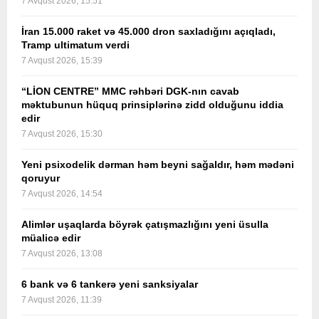
7 Avqust 2026, 15:51
İran 15.000 raket və 45.000 dron saxladığını açıqladı,
Tramp ultimatum verdi
7 Avqust 2026, 15:39
“LİON CENTRE” MMC rəhbəri DGK-nın cavab
məktubunun hüquq prinsiplərinə zidd olduğunu iddia
edir
7 Avqust 2026, 15:30
Yeni psixodelik dərman həm beyni sağaldır, həm mədəni
qoruyur
7 Avqust 2026, 14:54
Alimlər uşaqlarda böyrək çatışmazlığını yeni üsulla
müalicə edir
7 Avqust 2026, 13:08
6 bank və 6 tankerə yeni sanksiyalar
7 Avqust 2026, 11:39