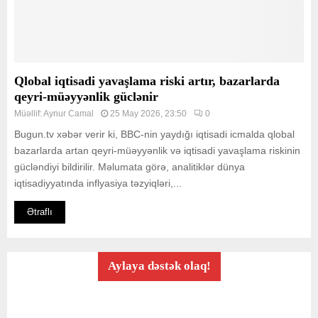
Qlobal iqtisadi yavaşlama riski artır, bazarlarda
qeyri-müəyyənlik güclənir
Müəllif:
Aynur Camal
25 May 2026, 23:50
0
Bugun.tv xəbər verir ki, BBC-nin yaydığı iqtisadi icmalda qlobal
bazarlarda artan qeyri-müəyyənlik və iqtisadi yavaşlama riskinin
gücləndiyi bildirilir. Məlumata görə, analitiklər dünya
iqtisadiyyatında inflyasiya təzyiqləri,...
Ətraflı
Aylaya dəstək olaq!