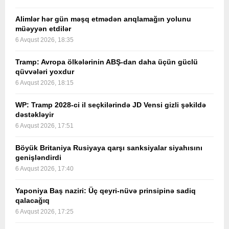
Alimlər hər gün məşq etmədən arıqlamağın yolunu
müəyyən etdilər
6 Avqust 2026, 18:35
Tramp: Avropa ölkələrinin ABŞ-dan daha üçün güclü
qüvvələri yoxdur
6 Avqust 2026, 18:15
WP: Tramp 2028-ci il seçkilərində JD Vensi gizli şəkildə
dəstəkləyir
6 Avqust 2026, 17:51
Böyük Britaniya Rusiyaya qarşı sanksiyalar siyahısını
genişləndirdi
6 Avqust 2026, 17:40
Yaponiya Baş naziri: Üç qeyri-nüvə prinsipinə sadiq
qalacağıq
6 Avqust 2026, 17:25