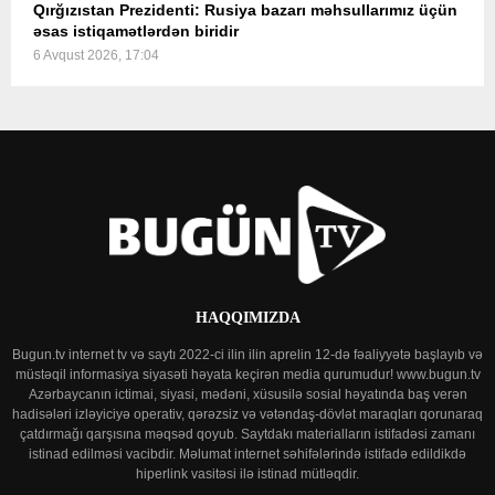
Qırğızıstan Prezidenti: Rusiya bazarı məhsullarımız üçün
əsas istiqamətlərdən biridir
6 Avqust 2026, 17:04
HAQQIMIZDA
Bugun.tv internet tv və saytı 2022-ci ilin ilin aprelin 12-də fəaliyyətə başlayıb və
müstəqil informasiya siyasəti həyata keçirən media qurumudur! www.bugun.tv
Azərbaycanın ictimai, siyasi, mədəni, xüsusilə sosial həyatında baş verən
hadisələri izləyiciyə operativ, qərəzsiz və vətəndaş-dövlət maraqları qorunaraq
çatdırmağı qarşısına məqsəd qoyub. Saytdakı materialların istifadəsi zamanı
istinad edilməsi vacibdir. Məlumat internet səhifələrində istifadə edildikdə
hiperlink vasitəsi ilə istinad mütləqdir.