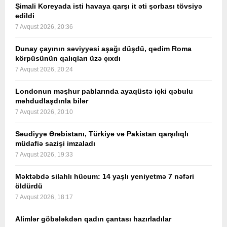
Şimali Koreyada isti havaya qarşı it əti şorbası tövsiyə
edildi
7 Avqust 2026, 20:36
Dunay çayının səviyyəsi aşağı düşdü, qədim Roma
körpüsünün qalıqları üzə çıxdı
7 Avqust 2026, 20:24
Londonun məşhur pablarında ayaqüstə içki qəbulu
məhdudlaşdırıla bilər
7 Avqust 2026, 20:10
Səudiyyə Ərəbistanı, Türkiyə və Pakistan qarşılıqlı
müdafiə sazişi imzaladı
7 Avqust 2026, 19:33
Məktəbdə silahlı hücum: 14 yaşlı yeniyetmə 7 nəfəri
öldürdü
7 Avqust 2026, 18:17
Alimlər göbələkdən qadın çantası hazırladılar