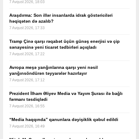
7 Avqust 2026, 18:03
Araşdırma: Son illər insanlarda idrak göstəriciləri
həqiqətən də azalıb?
7 Avqust 2026, 17:33
Tramp Çinə qarşı rəqabət üçün günəş enerjisi və çip
sənayesinə yeni ticarət tədbirləri açıqladı
7 Avqust 2026, 17:22
Avropa meşə yanğınlarına qarşı yeni nəsil
yanğınsöndürən təyyarələr hazırlayır
7 Avqust 2026, 17:12
Prezident İlham Əliyev Media və Yayım Şurası ilə bağlı
fərmanı təsdiqlədi
7 Avqust 2026, 16:55
“Media haqqında” qanunlara dəyişiklik qəbul edildi
7 Avqust 2026, 16:49