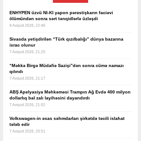
ENHYPEN üzvü NI-KI yapon pərəstişkarın faciəvi
ölümündən sonra sərt tənqidlərlə üzləşdi
8 Avqust 2026, 22:46
Sivasda yetişdirilən “Türk qızılbalığı” dünya bazarına
ixrac olunur
7 Avqust 2026, 21:25
“Məkkə Birgə Müdafiə Sazişi”dən sonra cümə namazı
qılındı
7 Avqust 2026, 21:17
ABŞ Apelyasiya Məhkəməsi Trampın Ağ Evdə 400 milyon
dollarlıq bal zalı layihəsini dayandırdı
7 Avqust 2026, 21:02
Volkswagen-in əsas səhmdarları şirkətdə təcili islahat
tələb edir
7 Avqust 2026, 20:51