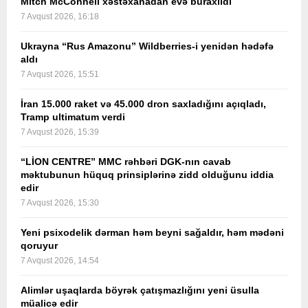
Mitch McConnell xəstəxanadan evə buraxıldı
7 Avqust 2026, 16:18
Ukrayna “Rus Amazonu” Wildberries-i yenidən hədəfə
aldı
7 Avqust 2026, 15:51
İran 15.000 raket və 45.000 dron saxladığını açıqladı,
Tramp ultimatum verdi
7 Avqust 2026, 15:39
“LİON CENTRE” MMC rəhbəri DGK-nın cavab
məktubunun hüquq prinsiplərinə zidd olduğunu iddia
edir
7 Avqust 2026, 15:30
Yeni psixodelik dərman həm beyni sağaldır, həm mədəni
qoruyur
7 Avqust 2026, 14:54
Alimlər uşaqlarda böyrək çatışmazlığını yeni üsulla
müalicə edir