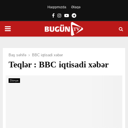
Haqqımızda
Əlaqə
Facebook
Instagram
Youtube
Telegram
PRIMARY
MENU
Baş səhifə
BBC iqtisadi xəbər
Teqlər : BBC iqtisadi xəbər
Dünya