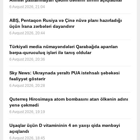
Alimlər paslanmayan qədim dəmirin sirrini açıqladılar
6 Avqust 2026, 21:04
ABŞ, Pentaqon Rusiya və Çinə nüvə planı hazırladığı
üçün İrana zərbələri dayandırır
6 Avqust 2026, 20:44
Türkiyəli media nümayəndələri Qarabağda aparılan
bərpa-quruculuq işləri ilə tanış oldular
6 Avqust 2026, 20:36
Sky News: Ukraynada yeraltı PUA istehsalı şəbəkəsi
fəaliyyət göstərir
6 Avqust 2026, 20:28
Quterreş Hirosimaya atom bombasını atan ölkənin adını
yenə çəkmədi
6 Avqust 2026, 19:19
Uşaqlar üçün D vitamininin 4 ən yaxşı qida mənbəyi
açıqlandı
6 Avqust 2026, 18:45