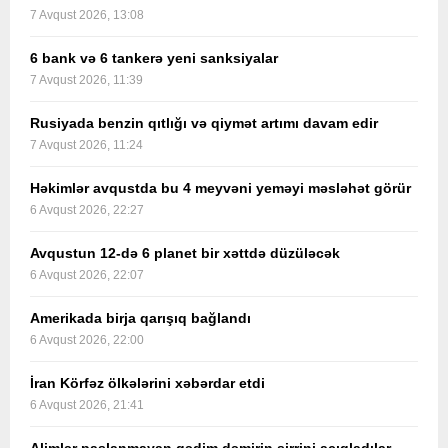
7 Avqust 2026, 13:08
6 bank və 6 tankerə yeni sanksiyalar
7 Avqust 2026, 11:39
Rusiyada benzin qıtlığı və qiymət artımı davam edir
7 Avqust 2026, 11:24
Həkimlər avqustda bu 4 meyvəni yeməyi məsləhət görür
6 Avqust 2026, 22:27
Avqustun 12-də 6 planet bir xəttdə düzüləcək
6 Avqust 2026, 22:07
Amerikada birja qarışıq bağlandı
6 Avqust 2026, 22:00
İran Körfəz ölkələrini xəbərdar etdi
6 Avqust 2026, 21:41