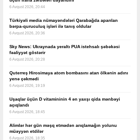
üçün İrana zərbələri dayandırır
6 Avqust 2026, 20:44
Türkiyəli media nümayəndələri Qarabağda aparılan
bərpa-quruculuq işləri ilə tanış oldular
6 Avqust 2026, 20:36
Sky News: Ukraynada yeraltı PUA istehsalı şəbəkəsi
fəaliyyət göstərir
6 Avqust 2026, 20:28
Quterreş Hirosimaya atom bombasını atan ölkənin adını
yenə çəkmədi
6 Avqust 2026, 19:19
Uşaqlar üçün D vitamininin 4 ən yaxşı qida mənbəyi
açıqlandı
6 Avqust 2026, 18:45
Alimlər hər gün məşq etmədən arıqlamağın yolunu
müəyyən etdilər
6 Avqust 2026, 18:35