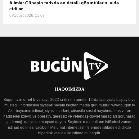
Alimlər Günəşin tarixdə ən detallı görüntülərini əldə
etdilər
6 Avqust 2026, 15:08
HAQQIMIZDA
Bugun.tv internet tv və saytı 2022-ci ilin ilin aprelin 12-də fəaliyyətə başlayıb və
müstəqil informasiya siyasəti həyata keçirən media qurumudur! www.bugun.tv
Azərbaycanın ictimai, siyasi, mədəni, xüsusilə sosial həyatında baş verən
hadisələri izləyiciyə operativ, qərəzsiz və vətəndaş-dövlət maraqları qorunaraq
çatdırmağı qarşısına məqsəd qoyub. Saytdakı materialların istifadəsi zamanı
istinad edilməsi vacibdir. Məlumat internet səhifələrində istifadə edildikdə
hiperlink vasitəsi ilə istinad mütləqdir.