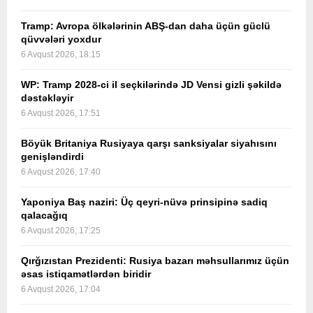
Tramp: Avropa ölkələrinin ABŞ-dan daha üçün güclü
qüvvələri yoxdur
6 Avqust 2026, 18:15
WP: Tramp 2028-ci il seçkilərində JD Vensi gizli şəkildə
dəstəkləyir
6 Avqust 2026, 17:51
Böyük Britaniya Rusiyaya qarşı sanksiyalar siyahısını
genişləndirdi
6 Avqust 2026, 17:40
Yaponiya Baş naziri: Üç qeyri-nüvə prinsipinə sadiq
qalacağıq
6 Avqust 2026, 17:25
Qırğızıstan Prezidenti: Rusiya bazarı məhsullarımız üçün
əsas istiqamətlərdən biridir
6 Avqust 2026, 17:04