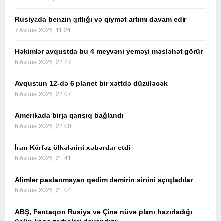
Rusiyada benzin qıtlığı və qiymət artımı davam edir
7 Avqust 2026, 11:24
Həkimlər avqustda bu 4 meyvəni yeməyi məsləhət görür
6 Avqust 2026, 22:27
Avqustun 12-də 6 planet bir xəttdə düzüləcək
6 Avqust 2026, 22:07
Amerikada birja qarışıq bağlandı
6 Avqust 2026, 22:00
İran Körfəz ölkələrini xəbərdar etdi
6 Avqust 2026, 21:41
Alimlər paslanmayan qədim dəmirin sirrini açıqladılar
6 Avqust 2026, 21:04
ABŞ, Pentaqon Rusiya və Çinə nüvə planı hazırladığı