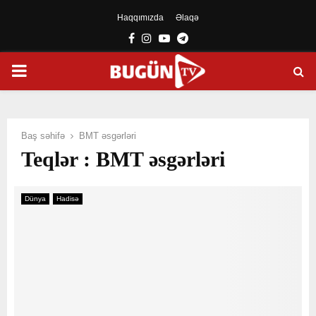
Haqqımızda
Əlaqə
Facebook
Instagram
Youtube
Telegram
PRIMARY
MENU
Baş səhifə
BMT əsgərləri
Teqlər : BMT əsgərləri
Dünya
Hadisə