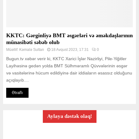
KKTC: Gərginliyə BMT əsgərləri və əməkdaşlarının
münasibəti səbəb olub
Müəllif:
Kəmalə Sultan
18 Avqust 2023, 17:31
0
Bugun.tv xəbər verir ki, KKTC Xarici İşlər Nazirliyi, Pile-Yiğitler
Layihəsinə gedən yolda BMT Sülhməramlı Qüvvələrinin əsgər
və vasitələrinə hücum edildiyinə dair iddiaların əsassız olduğunu
açıqlayıb....
Ətraflı
Aylaya dəstək olaq!