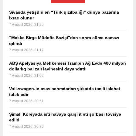
Sivasda yetişdirilən “Türk qızılbalığı” dünya bazarına
ixrac olunur
7 Avqust 2026, 21:25
“Məkkə Birgə Müdafiə Sazişi”dən sonra cümə namazı
qılındı
7 Avqust 2026, 21:17
ABŞ Apelyasiya Məhkəməsi Trampın Ağ Evdə 400 milyon
dollarlıq bal zalı layihəsini dayandırdı
7 Avqust 2026, 21:02
Volkswagen-in əsas səhmdarları şirkətdə təcili islahat
tələb edir
7 Avqust 2026, 20:51
Şimali Koreyada isti havaya qarşı it əti şorbası tövsiyə
edildi
7 Avqust 2026, 20:36