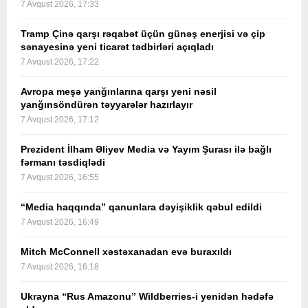
7 Avqust 2026, 17:33
Tramp Çinə qarşı rəqabət üçün günəş enerjisi və çip
sənayesinə yeni ticarət tədbirləri açıqladı
7 Avqust 2026, 17:22
Avropa meşə yanğınlarına qarşı yeni nəsil
yanğınsöndürən təyyarələr hazırlayır
7 Avqust 2026, 17:12
Prezident İlham Əliyev Media və Yayım Şurası ilə bağlı
fərmanı təsdiqlədi
7 Avqust 2026, 16:55
“Media haqqında” qanunlara dəyişiklik qəbul edildi
7 Avqust 2026, 16:49
Mitch McConnell xəstəxanadan evə buraxıldı
7 Avqust 2026, 16:18
Ukrayna “Rus Amazonu” Wildberries-i yenidən hədəfə