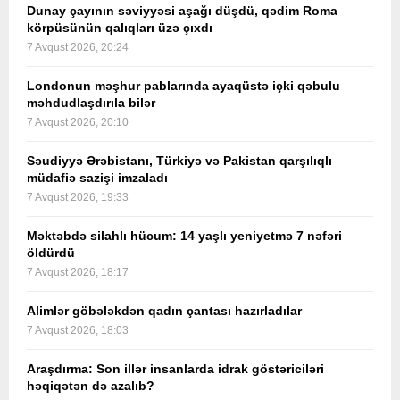
Dunay çayının səviyyəsi aşağı düşdü, qədim Roma
körpüsünün qalıqları üzə çıxdı
7 Avqust 2026, 20:24
Londonun məşhur pablarında ayaqüstə içki qəbulu
məhdudlaşdırıla bilər
7 Avqust 2026, 20:10
Səudiyyə Ərəbistanı, Türkiyə və Pakistan qarşılıqlı
müdafiə sazişi imzaladı
7 Avqust 2026, 19:33
Məktəbdə silahlı hücum: 14 yaşlı yeniyetmə 7 nəfəri
öldürdü
7 Avqust 2026, 18:17
Alimlər göbələkdən qadın çantası hazırladılar
7 Avqust 2026, 18:03
Araşdırma: Son illər insanlarda idrak göstəriciləri
həqiqətən də azalıb?