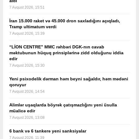
aldı
7 Avqust 2026, 15:51
İran 15.000 raket və 45.000 dron saxladığını açıqladı,
Tramp ultimatum verdi
7 Avqust 2026, 15:39
“LİON CENTRE” MMC rəhbəri DGK-nın cavab
məktubunun hüquq prinsiplərinə zidd olduğunu iddia
edir
7 Avqust 2026, 15:30
Yeni psixodelik dərman həm beyni sağaldır, həm mədəni
qoruyur
7 Avqust 2026, 14:54
Alimlər uşaqlarda böyrək çatışmazlığını yeni üsulla
müalicə edir
7 Avqust 2026, 13:08
6 bank və 6 tankerə yeni sanksiyalar
7 Avqust 2026, 11:39