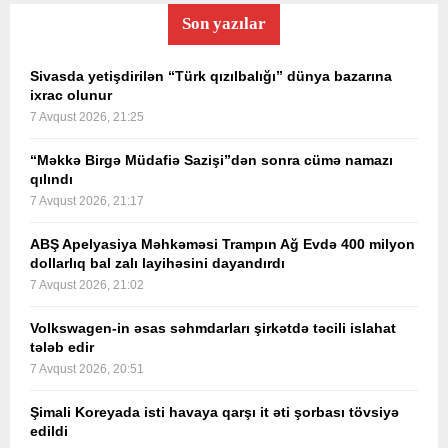
Son yazılar
Sivasda yetişdirilən “Türk qızılbalığı” dünya bazarına
ixrac olunur
7 Avqust 2026, 21:25
“Məkkə Birgə Müdafiə Sazişi”dən sonra cümə namazı
qılındı
7 Avqust 2026, 21:17
ABŞ Apelyasiya Məhkəməsi Trampın Ağ Evdə 400 milyon
dollarlıq bal zalı layihəsini dayandırdı
7 Avqust 2026, 21:02
Volkswagen-in əsas səhmdarları şirkətdə təcili islahat
tələb edir
7 Avqust 2026, 20:51
Şimali Koreyada isti havaya qarşı it əti şorbası tövsiyə
edildi