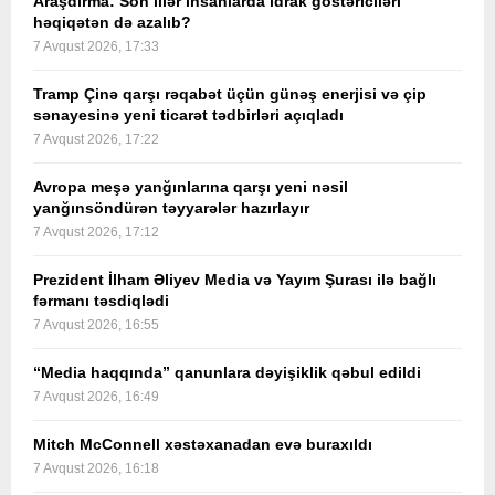
Araşdırma: Son illər insanlarda idrak göstəriciləri
həqiqətən də azalıb?
7 Avqust 2026, 17:33
Tramp Çinə qarşı rəqabət üçün günəş enerjisi və çip
sənayesinə yeni ticarət tədbirləri açıqladı
7 Avqust 2026, 17:22
Avropa meşə yanğınlarına qarşı yeni nəsil
yanğınsöndürən təyyarələr hazırlayır
7 Avqust 2026, 17:12
Prezident İlham Əliyev Media və Yayım Şurası ilə bağlı
fərmanı təsdiqlədi
7 Avqust 2026, 16:55
“Media haqqında” qanunlara dəyişiklik qəbul edildi
7 Avqust 2026, 16:49
Mitch McConnell xəstəxanadan evə buraxıldı
7 Avqust 2026, 16:18