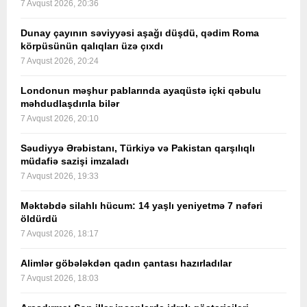
7 Avqust 2026, 20:36
Dunay çayının səviyyəsi aşağı düşdü, qədim Roma
körpüsünün qalıqları üzə çıxdı
7 Avqust 2026, 20:24
Londonun məşhur pablarında ayaqüstə içki qəbulu
məhdudlaşdırıla bilər
7 Avqust 2026, 20:10
Səudiyyə Ərəbistanı, Türkiyə və Pakistan qarşılıqlı
müdafiə sazişi imzaladı
7 Avqust 2026, 19:33
Məktəbdə silahlı hücum: 14 yaşlı yeniyetmə 7 nəfəri
öldürdü
7 Avqust 2026, 18:17
Alimlər göbələkdən qadın çantası hazırladılar
7 Avqust 2026, 18:03