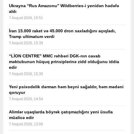
Ukrayna “Rus Amazonu” Wildberries-i yenidən hədəfə
aldı
7 Avqust 2026, 15:51
İran 15.000 raket və 45.000 dron saxladığını açıqladı,
Tramp ultimatum verdi
7 Avqust 2026, 15:39
“LİON CENTRE” MMC rəhbəri DGK-nın cavab
məktubunun hüquq prinsiplərinə zidd olduğunu iddia
edir
7 Avqust 2026, 15:30
Yeni psixodelik dərman həm beyni sağaldır, həm mədəni
qoruyur
7 Avqust 2026, 14:54
Alimlər uşaqlarda böyrək çatışmazlığını yeni üsulla
müalicə edir
7 Avqust 2026, 13:08