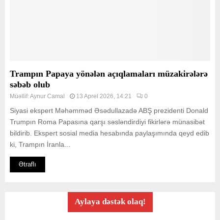
Trampın Papaya yönələn açıqlamaları müzakirələrə
səbəb olub
Müəllif:
Aynur Camal
13 Aprel 2026, 14:21
0
Siyasi ekspert Məhəmməd Əsədullazadə ABŞ prezidenti Donald
Trumpın Roma Papasına qarşı səsləndirdiyi fikirlərə münasibət
bildirib. Ekspert sosial media hesabında paylaşımında qeyd edib
ki, Trampın İranla...
Ətraflı
Aylaya dəstək olaq!