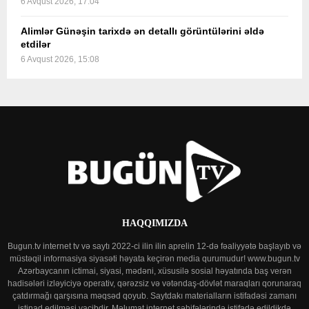
6 Avqust 2026, 17:04
Alimlər Günəşin tarixdə ən detallı görüntülərini əldə
etdilər
6 Avqust 2026, 15:08
HAQQIMIZDA
Bugun.tv internet tv və saytı 2022-ci ilin ilin aprelin 12-də fəaliyyətə başlayıb və
müstəqil informasiya siyasəti həyata keçirən media qurumudur! www.bugun.tv
Azərbaycanın ictimai, siyasi, mədəni, xüsusilə sosial həyatında baş verən
hadisələri izləyiciyə operativ, qərəzsiz və vətəndaş-dövlət maraqları qorunaraq
çatdırmağı qarşısına məqsəd qoyub. Saytdakı materialların istifadəsi zamanı
istinad edilməsi vacibdir. Məlumat internet səhifələrində istifadə edildikdə