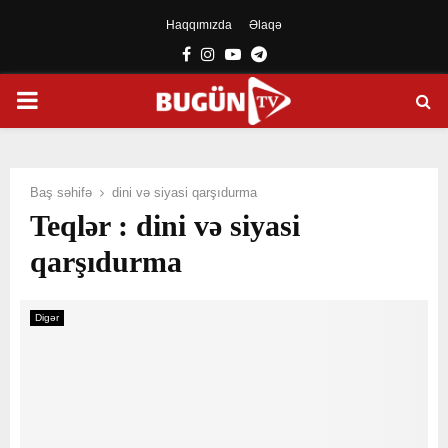
Haqqımızda
Əlaqə
Facebook
Instagram
Youtube
Telegram
PRIMARY
MENU
Baş səhifə
dini və siyasi qarşıdurma
Teqlər : dini və siyasi
qarşıdurma
Digər