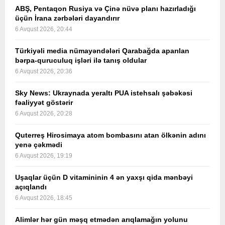
ABŞ, Pentaqon Rusiya və Çinə nüvə planı hazırladığı
üçün İrana zərbələri dayandırır
6 Avqust 2026, 20:44
Türkiyəli media nümayəndələri Qarabağda aparılan
bərpa-quruculuq işləri ilə tanış oldular
6 Avqust 2026, 20:36
Sky News: Ukraynada yeraltı PUA istehsalı şəbəkəsi
fəaliyyət göstərir
6 Avqust 2026, 20:28
Quterreş Hirosimaya atom bombasını atan ölkənin adını
yenə çəkmədi
6 Avqust 2026, 19:19
Uşaqlar üçün D vitamininin 4 ən yaxşı qida mənbəyi
açıqlandı
6 Avqust 2026, 18:45
Alimlər hər gün məşq etmədən arıqlamağın yolunu