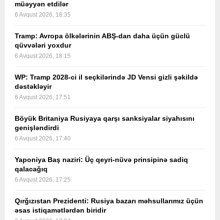
müəyyən etdilər
6 Avqust 2026, 18:35
Tramp: Avropa ölkələrinin ABŞ-dan daha üçün güclü
qüvvələri yoxdur
6 Avqust 2026, 18:15
WP: Tramp 2028-ci il seçkilərində JD Vensi gizli şəkildə
dəstəkləyir
6 Avqust 2026, 17:51
Böyük Britaniya Rusiyaya qarşı sanksiyalar siyahısını
genişləndirdi
6 Avqust 2026, 17:40
Yaponiya Baş naziri: Üç qeyri-nüvə prinsipinə sadiq
qalacağıq
6 Avqust 2026, 17:25
Qırğızıstan Prezidenti: Rusiya bazarı məhsullarımız üçün
əsas istiqamətlərdən biridir