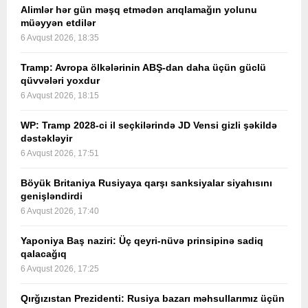
Alimlər hər gün məşq etmədən arıqlamağın yolunu
müəyyən etdilər
6 Avqust 2026, 18:35
Tramp: Avropa ölkələrinin ABŞ-dan daha üçün güclü
qüvvələri yoxdur
6 Avqust 2026, 18:15
WP: Tramp 2028-ci il seçkilərində JD Vensi gizli şəkildə
dəstəkləyir
6 Avqust 2026, 17:51
Böyük Britaniya Rusiyaya qarşı sanksiyalar siyahısını
genişləndirdi
6 Avqust 2026, 17:40
Yaponiya Baş naziri: Üç qeyri-nüvə prinsipinə sadiq
qalacağıq
6 Avqust 2026, 17:25
Qırğızıstan Prezidenti: Rusiya bazarı məhsullarımız üçün