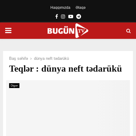
Haqqımızda
Əlaqə
Facebook
Instagram
Youtube
Telegram
PRIMARY
MENU
Baş səhifə
dünya neft tədarükü
Teqlər : dünya neft tədarükü
Digər