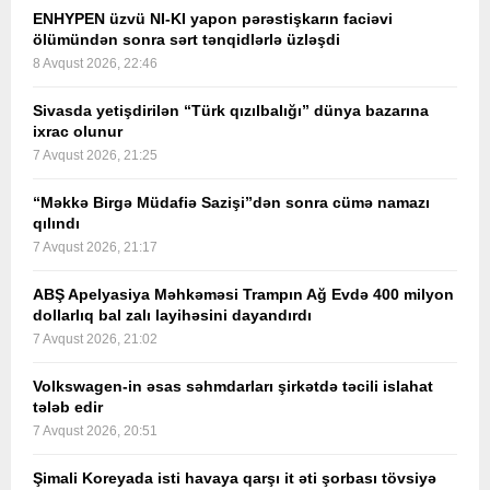
ENHYPEN üzvü NI-KI yapon pərəstişkarın faciəvi
ölümündən sonra sərt tənqidlərlə üzləşdi
8 Avqust 2026, 22:46
Sivasda yetişdirilən “Türk qızılbalığı” dünya bazarına
ixrac olunur
7 Avqust 2026, 21:25
“Məkkə Birgə Müdafiə Sazişi”dən sonra cümə namazı
qılındı
7 Avqust 2026, 21:17
ABŞ Apelyasiya Məhkəməsi Trampın Ağ Evdə 400 milyon
dollarlıq bal zalı layihəsini dayandırdı
7 Avqust 2026, 21:02
Volkswagen-in əsas səhmdarları şirkətdə təcili islahat
tələb edir
7 Avqust 2026, 20:51
Şimali Koreyada isti havaya qarşı it əti şorbası tövsiyə