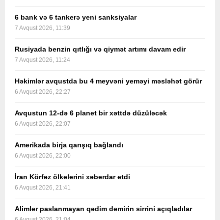
6 bank və 6 tankerə yeni sanksiyalar
7 Avqust 2026, 11:39
Rusiyada benzin qıtlığı və qiymət artımı davam edir
7 Avqust 2026, 11:24
Həkimlər avqustda bu 4 meyvəni yeməyi məsləhət görür
6 Avqust 2026, 22:27
Avqustun 12-də 6 planet bir xəttdə düzüləcək
6 Avqust 2026, 22:07
Amerikada birja qarışıq bağlandı
6 Avqust 2026, 22:00
İran Körfəz ölkələrini xəbərdar etdi
6 Avqust 2026, 21:41
Alimlər paslanmayan qədim dəmirin sirrini açıqladılar
6 Avqust 2026, 21:04