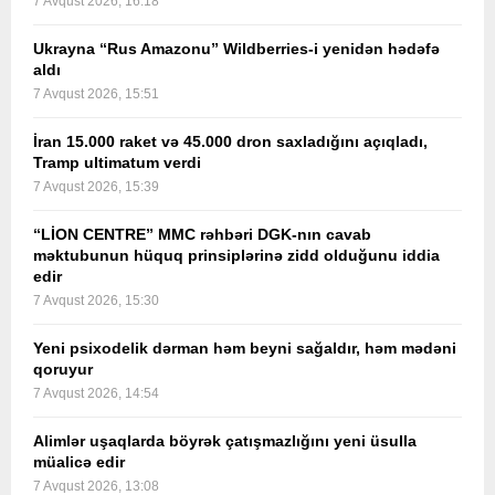
7 Avqust 2026, 16:18
Ukrayna “Rus Amazonu” Wildberries-i yenidən hədəfə
aldı
7 Avqust 2026, 15:51
İran 15.000 raket və 45.000 dron saxladığını açıqladı,
Tramp ultimatum verdi
7 Avqust 2026, 15:39
“LİON CENTRE” MMC rəhbəri DGK-nın cavab
məktubunun hüquq prinsiplərinə zidd olduğunu iddia
edir
7 Avqust 2026, 15:30
Yeni psixodelik dərman həm beyni sağaldır, həm mədəni
qoruyur
7 Avqust 2026, 14:54
Alimlər uşaqlarda böyrək çatışmazlığını yeni üsulla
müalicə edir
7 Avqust 2026, 13:08