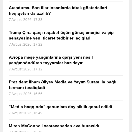
Araşdırma: Son illər insanlarda idrak göstəriciləri
həqiqətən də azalıb?
7 Avqust 2026, 17:33
Tramp Çinə qarşı rəqabət üçün günəş enerjisi və çip
sənayesinə yeni ticarət tədbirləri açıqladı
7 Avqust 2026, 17:22
Avropa meşə yanğınlarına qarşı yeni nəsil
yanğınsöndürən təyyarələr hazırlayır
7 Avqust 2026, 17:12
Prezident İlham Əliyev Media və Yayım Şurası ilə bağlı
fərmanı təsdiqlədi
7 Avqust 2026, 16:55
“Media haqqında” qanunlara dəyişiklik qəbul edildi
7 Avqust 2026, 16:49
Mitch McConnell xəstəxanadan evə buraxıldı