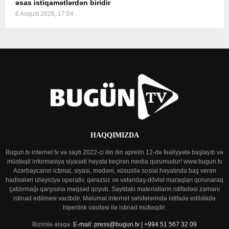
əsas istiqamətlərdən biridir
6 Avqust 2026, 17:04
HAQQIMIZDA
Bugun.tv internet tv və saytı 2022-ci ilin ilin aprelin 12-də fəaliyyətə başlayıb və
müstəqil informasiya siyasəti həyata keçirən media qurumudur! www.bugun.tv
Azərbaycanın ictimai, siyasi, mədəni, xüsusilə sosial həyatında baş verən
hadisələri izləyiciyə operativ, qərəzsiz və vətəndaş-dövlət maraqları qorunaraq
çatdırmağı qarşısına məqsəd qoyub. Saytdakı materialların istifadəsi zamanı
istinad edilməsi vacibdir. Məlumat internet səhifələrində istifadə edildikdə
hiperlink vasitəsi ilə istinad mütləqdir.
Bizimlə əlaqə:
E-mail: press@bugun.tv | +994 51 567 32 09