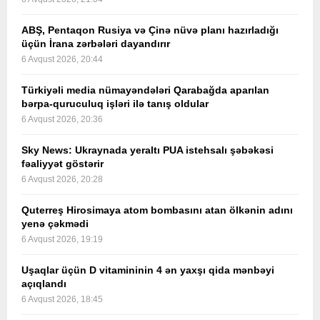
ABŞ, Pentaqon Rusiya və Çinə nüvə planı hazırladığı
üçün İrana zərbələri dayandırır
6 Avqust 2026, 20:44
Türkiyəli media nümayəndələri Qarabağda aparılan
bərpa-quruculuq işləri ilə tanış oldular
6 Avqust 2026, 20:36
Sky News: Ukraynada yeraltı PUA istehsalı şəbəkəsi
fəaliyyət göstərir
6 Avqust 2026, 20:28
Quterreş Hirosimaya atom bombasını atan ölkənin adını
yenə çəkmədi
6 Avqust 2026, 19:19
Uşaqlar üçün D vitamininin 4 ən yaxşı qida mənbəyi
açıqlandı
6 Avqust 2026, 18:45