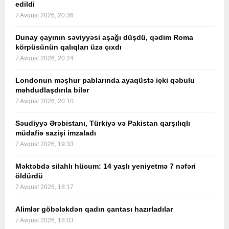
edildi
7 Avqust 2026, 20:36
Dunay çayının səviyyəsi aşağı düşdü, qədim Roma
körpüsünün qalıqları üzə çıxdı
7 Avqust 2026, 20:24
Londonun məşhur pablarında ayaqüstə içki qəbulu
məhdudlaşdırıla bilər
7 Avqust 2026, 20:10
Səudiyyə Ərəbistanı, Türkiyə və Pakistan qarşılıqlı
müdafiə sazişi imzaladı
7 Avqust 2026, 19:33
Məktəbdə silahlı hücum: 14 yaşlı yeniyetmə 7 nəfəri
öldürdü
7 Avqust 2026, 18:17
Alimlər göbələkdən qadın çantası hazırladılar
7 Avqust 2026, 18:03