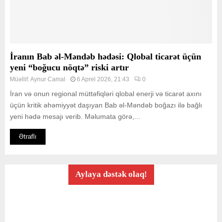
İranın Bab əl-Məndəb hədəsi: Qlobal ticarət üçün
yeni “boğucu nöqtə” riski artır
Müəllif:
Aynur Camal
6 Aprel 2026, 21:43
0
İran və onun regional müttəfiqləri qlobal enerji və ticarət axını
üçün kritik əhəmiyyət daşıyan Bab əl-Məndəb boğazı ilə bağlı
yeni hədə mesajı verib. Məlumata görə,...
Ətraflı
Aylaya dəstək olaq!