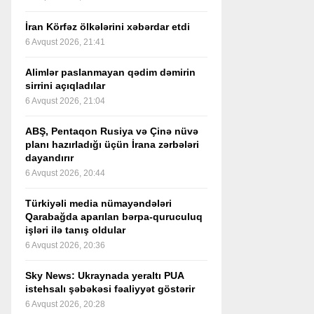
İran Körfəz ölkələrini xəbərdar etdi
6 Avqust 2026, 21:41
Alimlər paslanmayan qədim dəmirin
sirrini açıqladılar
6 Avqust 2026, 21:04
ABŞ, Pentaqon Rusiya və Çinə nüvə
planı hazırladığı üçün İrana zərbələri
dayandırır
6 Avqust 2026, 20:44
Türkiyəli media nümayəndələri
Qarabağda aparılan bərpa-quruculuq
işləri ilə tanış oldular
6 Avqust 2026, 20:36
Sky News: Ukraynada yeraltı PUA
istehsalı şəbəkəsi fəaliyyət göstərir
6 Avqust 2026, 20:28