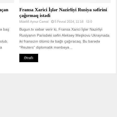
açan
Fransa Xarici İşlər Nazirliyi Rusiya səfirini
çağırmaq istədi
Müəllif:
Aynur Camal
5 Fevral 2024, 11:16
0
də baş
Bugun.tv xəbər verir ki, Fransa Xarici İşlər Nazirliyi
Rusiyanın Parisdəki səfiri Aleksey Meşkovu Ukraynada
 olub.
iki fransızın ölümü ilə bağlı çağıracaq. Bu barədə
ta
“Reuters” diplomatik mənbəyə...
Ətraflı