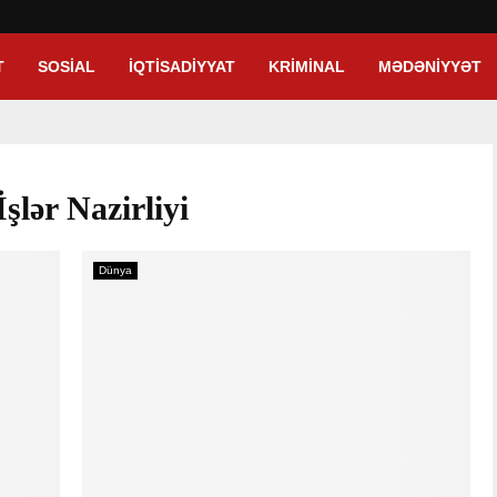
T
SOSIAL
İQTISADIYYAT
KRIMINAL
MƏDƏNIYYƏT
şlər Nazirliyi
Dünya