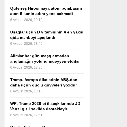
Quterreş Hirosimaya atom bombasını
atan ölkənin adını yenə çəkmədi
6 Avqust 2026, 19:19
Uşaqlar üçün D vitamininin 4 ən yaxşı
qida mənbəyi açıqlandı
6 Avqust 2026, 18:45
Alimlər hər gün məşq etmədən
arıqlamağın yolunu müəyyən etdilər
6 Avqust 2026, 18:35
Tramp: Avropa ölkələrinin ABŞ-dan
daha üçün güclü qüvvələri yoxdur
6 Avqust 2026, 18:15
WP: Tramp 2028-ci il seçkilərində JD
Vensi gizli şəkildə dəstəkləyir
6 Avqust 2026, 17:51