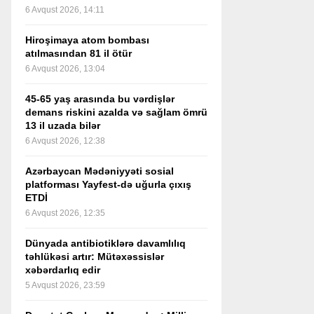
6 Avqust 2026, 14:11
Hiroşimaya atom bombası
atılmasından 81 il ötür
6 Avqust 2026, 13:04
45-65 yaş arasında bu vərdişlər
demans riskini azalda və sağlam ömrü
13 il uzada bilər
6 Avqust 2026, 12:38
Azərbaycan Mədəniyyəti sosial
platforması Yayfest-də uğurla çıxış
ETDİ
6 Avqust 2026, 12:35
Dünyada antibiotiklərə davamlılıq
təhlükəsi artır: Mütəxəssislər
xəbərdarlıq edir
5 Avqust 2026, 23:59