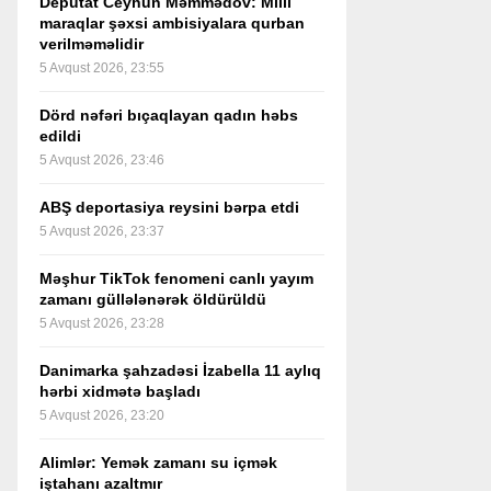
Deputat Ceyhun Məmmədov: Milli
maraqlar şəxsi ambisiyalara qurban
verilməməlidir
5 Avqust 2026, 23:55
Dörd nəfəri bıçaqlayan qadın həbs
edildi
5 Avqust 2026, 23:46
ABŞ deportasiya reysini bərpa etdi
5 Avqust 2026, 23:37
Məşhur TikTok fenomeni canlı yayım
zamanı güllələnərək öldürüldü
5 Avqust 2026, 23:28
Danimarka şahzadəsi İzabella 11 aylıq
hərbi xidmətə başladı
5 Avqust 2026, 23:20
Alimlər: Yemək zamanı su içmək
iştahanı azaltmır