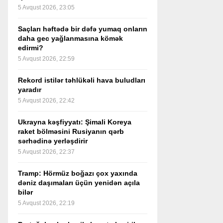
5 Avqust 2026, 23:05
Saçları həftədə bir dəfə yumaq onların
daha gec yağlanmasına kömək
edirmi?
5 Avqust 2026, 22:59
Rekord istilər təhlükəli hava buludları
yaradır
5 Avqust 2026, 22:42
Ukrayna kəşfiyyatı: Şimali Koreya
raket bölməsini Rusiyanın qərb
sərhədinə yerləşdirir
5 Avqust 2026, 22:37
Tramp: Hörmüz boğazı çox yaxında
dəniz daşımaları üçün yenidən açıla
bilər
5 Avqust 2026, 22:19