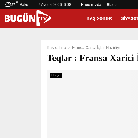
C
Baku
7 Avqust 2026, 6:08
Haqqımızda
Əlaqə
27
BAŞ XƏBƏR
SIYASƏ
Baş səhifə
Fransa Xarici İşlər Nazirliyi
Teqlər : Fransa Xarici İ
Dünya