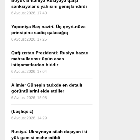
Böyük Britaniya Rusiyaya qarşı
sanksiyalar siyahısını genişləndirdi
6 Avqust 2026, 17:40
Yaponiya Baş naziri: Üç qeyri-nüvə
prinsipinə sadiq qalacağıq
6 Avqust 2026, 17:25
Qırğızıstan Prezidenti: Rusiya bazarı
məhsullarımız üçün əsas
istiqamətlərdən biridir
6 Avqust 2026, 17:04
Alimlər Günəşin tarixdə ən detallı
görüntülərini əldə etdilər
6 Avqust 2026, 15:08
(başlıqsız)
6 Avqust 2026, 14:29
Rusiya: Ukraynaya silah daşıyan iki
yük gəmisi məhv edildi