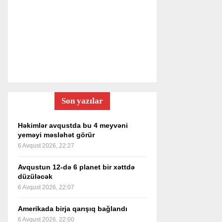
Son yazılar
Həkimlər avqustda bu 4 meyvəni
yeməyi məsləhət görür
6 Avqust 2026, 22:27
Avqustun 12-də 6 planet bir xəttdə
düzüləcək
6 Avqust 2026, 22:07
Amerikada birja qarışıq bağlandı
6 Avqust 2026, 22:00