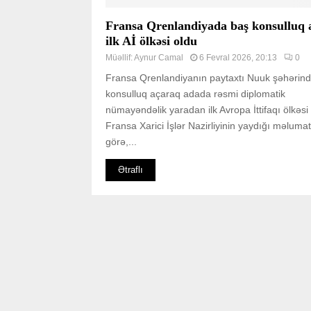
Fransa Qrenlandiyada baş konsulluq 
ilk Aİ ölkəsi oldu
Müəllif:
Aynur Camal
6 Fevral 2026, 20:13
0
Fransa Qrenlandiyanın paytaxtı Nuuk şəhərin
konsulluq açaraq adada rəsmi diplomatik
nümayəndəlik yaradan ilk Avropa İttifaqı ölkəsi
Fransa Xarici İşlər Nazirliyinin yaydığı məluma
görə,...
Ətraflı