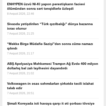
ENHYPEN üzvü NI-KI yapon pərəstişkarın faciəvi
ölümündən sonra sərt tənqidlərlə üzləşdi
8 Avqust 2026, 22:46
Sivasda yetişdirilən “Türk qızılbalığı” dünya bazarına
ixrac olunur
7 Avqust 2026, 21:25
“Məkkə Birgə Müdafiə Sazişi”dən sonra cümə namazı
qılındı
7 Avqust 2026, 21:17
ABŞ Apelyasiya Məhkəməsi Trampın Ağ Evdə 400 milyon
dollarlıq bal zalı layihəsini dayandırdı
7 Avqust 2026, 21:02
Volkswagen-in əsas səhmdarları şirkətdə təcili islahat
tələb edir
7 Avqust 2026, 20:51
Şimali Koreyada isti havaya qarşı it əti şorbası tövsiyə