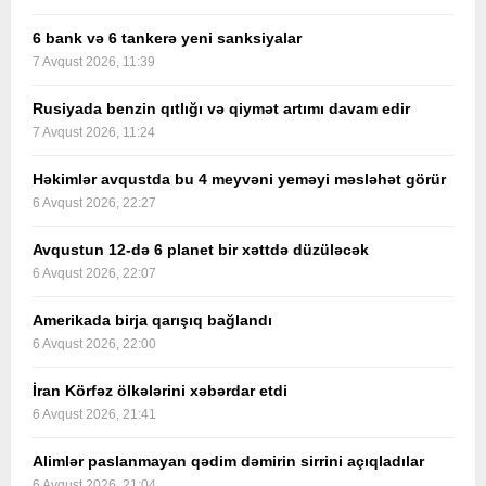
6 bank və 6 tankerə yeni sanksiyalar
7 Avqust 2026, 11:39
Rusiyada benzin qıtlığı və qiymət artımı davam edir
7 Avqust 2026, 11:24
Həkimlər avqustda bu 4 meyvəni yeməyi məsləhət görür
6 Avqust 2026, 22:27
Avqustun 12-də 6 planet bir xəttdə düzüləcək
6 Avqust 2026, 22:07
Amerikada birja qarışıq bağlandı
6 Avqust 2026, 22:00
İran Körfəz ölkələrini xəbərdar etdi
6 Avqust 2026, 21:41
Alimlər paslanmayan qədim dəmirin sirrini açıqladılar
6 Avqust 2026, 21:04