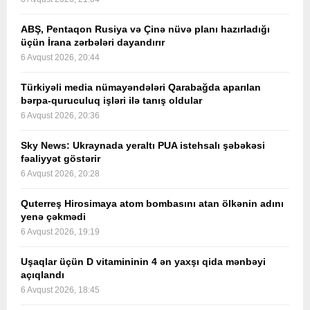
ABŞ, Pentaqon Rusiya və Çinə nüvə planı hazırladığı
üçün İrana zərbələri dayandırır
6 Avqust 2026, 20:44
Türkiyəli media nümayəndələri Qarabağda aparılan
bərpa-quruculuq işləri ilə tanış oldular
6 Avqust 2026, 20:36
Sky News: Ukraynada yeraltı PUA istehsalı şəbəkəsi
fəaliyyət göstərir
6 Avqust 2026, 20:28
Quterreş Hirosimaya atom bombasını atan ölkənin adını
yenə çəkmədi
6 Avqust 2026, 19:19
Uşaqlar üçün D vitamininin 4 ən yaxşı qida mənbəyi
açıqlandı
6 Avqust 2026, 18:45