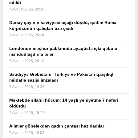
edildi
7 Avqust 2026, 20:36
Dunay çayının səviyyəsi aşağı düşdü, qədim Roma
körpüsünün qalıqları üzə çıxdı
7 Avqust 2026, 20:24
Londonun məşhur pablarında ayaqüstə içki qəbulu
məhdudlaşdırıla bilər
7 Avqust 2026, 20:10
Səudiyyə Ərəbistanı, Türkiyə və Pakistan qarşılıqlı
müdafiə sazişi imzaladı
7 Avqust 2026, 19:33
Məktəbdə silahlı hücum: 14 yaşlı yeniyetmə 7 nəfəri
öldürdü
7 Avqust 2026, 18:17
Alimlər göbələkdən qadın çantası hazırladılar
7 Avqust 2026, 18:03