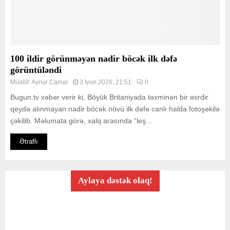
100 ildir görünməyən nadir böcək ilk dəfə
görüntüləndi
Müəllif:
Aynur Camal
3 İyun 2026, 21:51
0
Bugun.tv xəbər verir ki, Böyük Britaniyada təxminən bir əsrdir
qeydə alınmayan nadir böcək növü ilk dəfə canlı halda fotoşəkilə
çəkilib. Məlumata görə, xalq arasında “leş...
Ətraflı
Aylaya dəstək olaq!