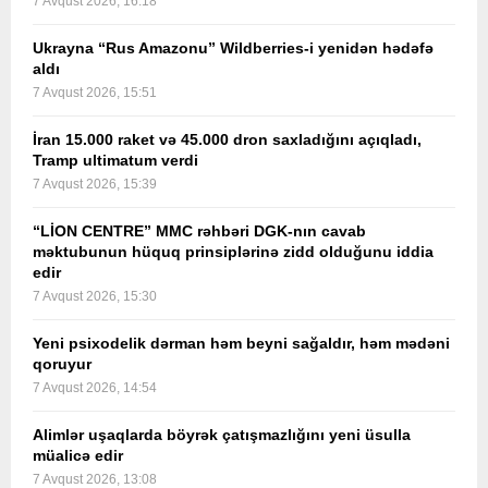
7 Avqust 2026, 16:18
Ukrayna “Rus Amazonu” Wildberries-i yenidən hədəfə
aldı
7 Avqust 2026, 15:51
İran 15.000 raket və 45.000 dron saxladığını açıqladı,
Tramp ultimatum verdi
7 Avqust 2026, 15:39
“LİON CENTRE” MMC rəhbəri DGK-nın cavab
məktubunun hüquq prinsiplərinə zidd olduğunu iddia
edir
7 Avqust 2026, 15:30
Yeni psixodelik dərman həm beyni sağaldır, həm mədəni
qoruyur
7 Avqust 2026, 14:54
Alimlər uşaqlarda böyrək çatışmazlığını yeni üsulla
müalicə edir
7 Avqust 2026, 13:08