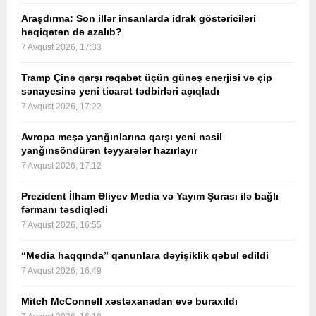
Araşdırma: Son illər insanlarda idrak göstəriciləri
həqiqətən də azalıb?
7 Avqust 2026, 17:33
Tramp Çinə qarşı rəqabət üçün günəş enerjisi və çip
sənayesinə yeni ticarət tədbirləri açıqladı
7 Avqust 2026, 17:22
Avropa meşə yanğınlarına qarşı yeni nəsil
yanğınsöndürən təyyarələr hazırlayır
7 Avqust 2026, 17:12
Prezident İlham Əliyev Media və Yayım Şurası ilə bağlı
fərmanı təsdiqlədi
7 Avqust 2026, 16:55
“Media haqqında” qanunlara dəyişiklik qəbul edildi
7 Avqust 2026, 16:49
Mitch McConnell xəstəxanadan evə buraxıldı