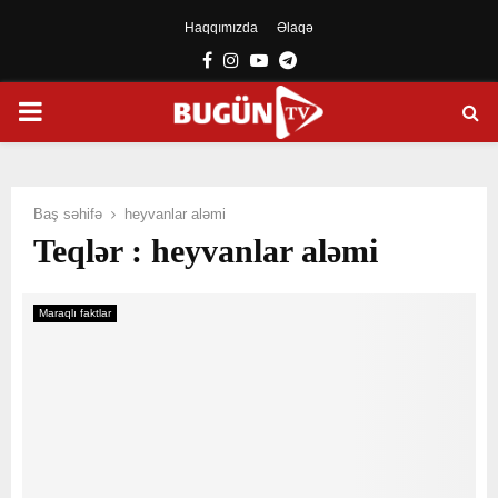
Haqqımızda
Əlaqə
Facebook
Instagram
Youtube
Telegram
PRIMARY
MENU
Baş səhifə
heyvanlar aləmi
Teqlər : heyvanlar aləmi
Maraqlı faktlar