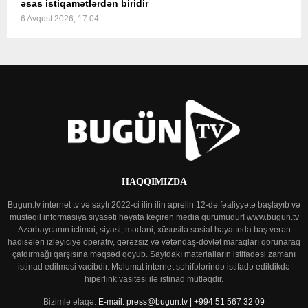
əsas istiqamətlərdən biridir
6 Avqust 2026, 17:04
HAQQIMIZDA
Bugun.tv internet tv və saytı 2022-ci ilin ilin aprelin 12-də fəaliyyətə başlayıb və
müstəqil informasiya siyasəti həyata keçirən media qurumudur! www.bugun.tv
Azərbaycanın ictimai, siyasi, mədəni, xüsusilə sosial həyatında baş verən
hadisələri izləyiciyə operativ, qərəzsiz və vətəndaş-dövlət maraqları qorunaraq
çatdırmağı qarşısına məqsəd qoyub. Saytdakı materialların istifadəsi zamanı
istinad edilməsi vacibdir. Məlumat internet səhifələrində istifadə edildikdə
hiperlink vasitəsi ilə istinad mütləqdir.
Bizimlə əlaqə:
E-mail: press@bugun.tv | +994 51 567 32 09