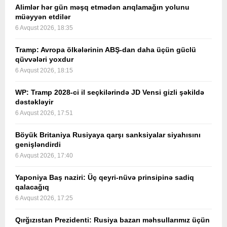
Alimlər hər gün məşq etmədən arıqlamağın yolunu
müəyyən etdilər
6 Avqust 2026, 18:35
Tramp: Avropa ölkələrinin ABŞ-dan daha üçün güclü
qüvvələri yoxdur
6 Avqust 2026, 18:15
WP: Tramp 2028-ci il seçkilərində JD Vensi gizli şəkildə
dəstəkləyir
6 Avqust 2026, 17:51
Böyük Britaniya Rusiyaya qarşı sanksiyalar siyahısını
genişləndirdi
6 Avqust 2026, 17:40
Yaponiya Baş naziri: Üç qeyri-nüvə prinsipinə sadiq
qalacağıq
6 Avqust 2026, 17:25
Qırğızıstan Prezidenti: Rusiya bazarı məhsullarımız üçün