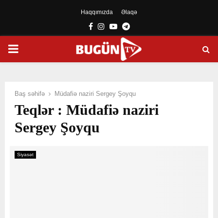
Haqqımızda
Əlaqə
Facebook
Instagram
Youtube
Telegram
PRIMARY
MENU
Baş səhifə
Müdafiə naziri Sergey Şoyqu
Teqlər : Müdafiə naziri
Sergey Şoyqu
Siyasət