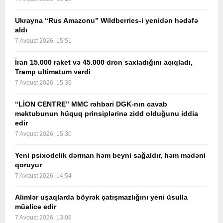
Ukrayna “Rus Amazonu” Wildberries-i yenidən hədəfə
aldı
7 Avqust 2026, 15:51
İran 15.000 raket və 45.000 dron saxladığını açıqladı,
Tramp ultimatum verdi
7 Avqust 2026, 15:39
“LİON CENTRE” MMC rəhbəri DGK-nın cavab
məktubunun hüquq prinsiplərinə zidd olduğunu iddia
edir
7 Avqust 2026, 15:30
Yeni psixodelik dərman həm beyni sağaldır, həm mədəni
qoruyur
7 Avqust 2026, 14:54
Alimlər uşaqlarda böyrək çatışmazlığını yeni üsulla
müalicə edir
7 Avqust 2026, 13:08