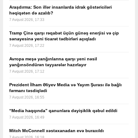
Araşdırma: Son illər insanlarda idrak göstəriciləri
həqiqətən də azalıb?
7 Avqust 2026, 17:33
Tramp Çinə qarşı rəqabət üçün günəş enerjisi və çip
sənayesinə yeni ticarət tədbirləri açıqladı
7 Avqust 2026, 17:22
Avropa meşə yanğınlarına qarşı yeni nəsil
yanğınsöndürən təyyarələr hazırlayır
7 Avqust 2026, 17:12
Prezident İlham Əliyev Media və Yayım Şurası ilə bağlı
fərmanı təsdiqlədi
7 Avqust 2026, 16:55
“Media haqqında” qanunlara dəyişiklik qəbul edildi
7 Avqust 2026, 16:49
Mitch McConnell xəstəxanadan evə buraxıldı
7 Avqust 2026, 16:18