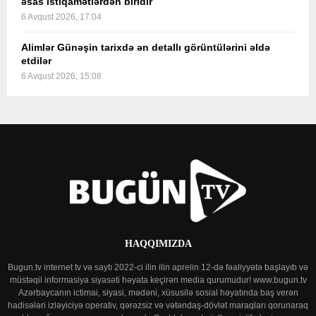
əsas istiqamətlərdən biridir
6 Avqust 2026, 17:04
Alimlər Günəşin tarixdə ən detallı görüntülərini əldə
etdilər
6 Avqust 2026, 15:08
HAQQIMIZDA
Bugun.tv internet tv və saytı 2022-ci ilin ilin aprelin 12-də fəaliyyətə başlayıb və
müstəqil informasiya siyasəti həyata keçirən media qurumudur! www.bugun.tv
Azərbaycanın ictimai, siyasi, mədəni, xüsusilə sosial həyatında baş verən
hadisələri izləyiciyə operativ, qərəzsiz və vətəndaş-dövlət maraqları qorunaraq