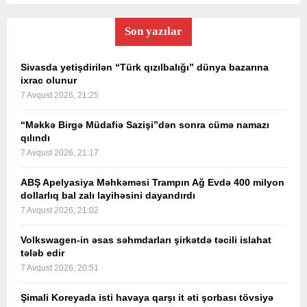
Son yazılar
Sivasda yetişdirilən “Türk qızılbalığı” dünya bazarına
ixrac olunur
7 Avqust 2026, 21:25
“Məkkə Birgə Müdafiə Sazişi”dən sonra cümə namazı
qılındı
7 Avqust 2026, 21:17
ABŞ Apelyasiya Məhkəməsi Trampın Ağ Evdə 400 milyon
dollarlıq bal zalı layihəsini dayandırdı
7 Avqust 2026, 21:02
Volkswagen-in əsas səhmdarları şirkətdə təcili islahat
tələb edir
7 Avqust 2026, 20:51
Şimali Koreyada isti havaya qarşı it əti şorbası tövsiyə