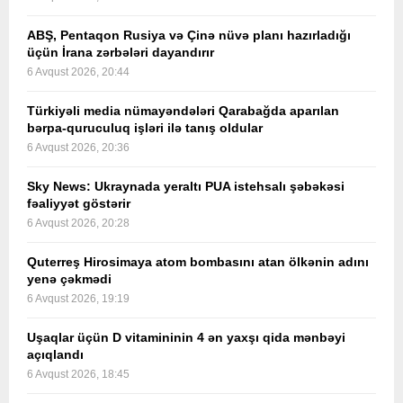
ABŞ, Pentaqon Rusiya və Çinə nüvə planı hazırladığı
üçün İrana zərbələri dayandırır
6 Avqust 2026, 20:44
Türkiyəli media nümayəndələri Qarabağda aparılan
bərpa-quruculuq işləri ilə tanış oldular
6 Avqust 2026, 20:36
Sky News: Ukraynada yeraltı PUA istehsalı şəbəkəsi
fəaliyyət göstərir
6 Avqust 2026, 20:28
Quterreş Hirosimaya atom bombasını atan ölkənin adını
yenə çəkmədi
6 Avqust 2026, 19:19
Uşaqlar üçün D vitamininin 4 ən yaxşı qida mənbəyi
açıqlandı
6 Avqust 2026, 18:45