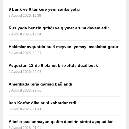
6 bank və 6 tankerə yeni sanksiyalar
7 Avqust 2026, 11:39
Rusiyada benzin qıtlığı və qiymət artımı davam edir
7 Avqust 2026, 11:24
Həkimlər avqustda bu 4 meyvəni yeməyi məsləhət görür
6 Avqust 2026, 22:27
Avqustun 12-də 6 planet bir xəttdə düzüləcək
6 Avqust 2026, 22:07
Amerikada birja qarışıq bağlandı
6 Avqust 2026, 22:00
İran Körfəz ölkələrini xəbərdar etdi
6 Avqust 2026, 21:41
Alimlər paslanmayan qədim dəmirin sirrini açıqladılar
6 Avqust 2026, 21:04