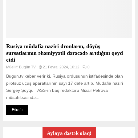
Rusiya müdafiə naziri dronların, döyüş
sursatlarının əhəmiyyətli dərəcədə artdığını qeyd
etdi
Müəllif:
Bugün TV
21 Fevral 2024, 10:12
0
Bugun.tv xəbər verir ki, Rusiya ordusunun istifadəsində olan
pilotsuz uçuş aparatlarının sayı 17 dəfə artıb. Müdafiə naziri
Sergey Şoyqu TASS-ın baş redaktoru Mixail Petrova
müsahibəsində...
Ətraflı
Aylaya dəstək olaq!