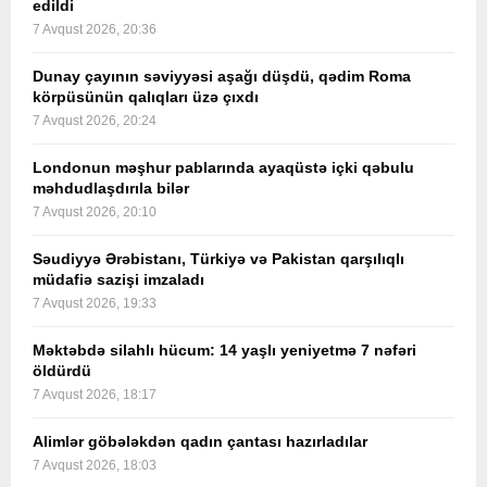
edildi
7 Avqust 2026, 20:36
Dunay çayının səviyyəsi aşağı düşdü, qədim Roma
körpüsünün qalıqları üzə çıxdı
7 Avqust 2026, 20:24
Londonun məşhur pablarında ayaqüstə içki qəbulu
məhdudlaşdırıla bilər
7 Avqust 2026, 20:10
Səudiyyə Ərəbistanı, Türkiyə və Pakistan qarşılıqlı
müdafiə sazişi imzaladı
7 Avqust 2026, 19:33
Məktəbdə silahlı hücum: 14 yaşlı yeniyetmə 7 nəfəri
öldürdü
7 Avqust 2026, 18:17
Alimlər göbələkdən qadın çantası hazırladılar
7 Avqust 2026, 18:03