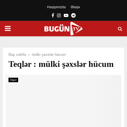
Haqqımızda
Əlaqə
Facebook
Instagram
Youtube
Telegram
PRIMARY
MENU
Baş səhifə
mülki şəxslər hücum
Teqlər : mülki şəxslər hücum
Digər