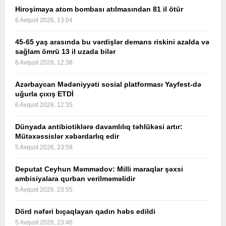
Hiroşimaya atom bombası atılmasından 81 il ötür
6 Avqust 2026, 13:04
45-65 yaş arasında bu vərdişlər demans riskini azalda və
sağlam ömrü 13 il uzada bilər
6 Avqust 2026, 12:38
Azərbaycan Mədəniyyəti sosial platforması Yayfest-də
uğurla çıxış ETDİ
6 Avqust 2026, 12:35
Dünyada antibiotiklərə davamlılıq təhlükəsi artır:
Mütəxəssislər xəbərdarlıq edir
5 Avqust 2026, 23:59
Deputat Ceyhun Məmmədov: Milli maraqlar şəxsi
ambisiyalara qurban verilməməlidir
5 Avqust 2026, 23:55
Dörd nəfəri bıçaqlayan qadın həbs edildi
5 Avqust 2026, 23:46