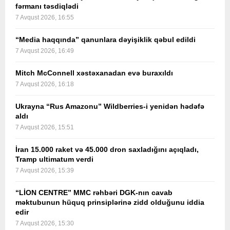
fərmanı təsdiqlədi
7 Avqust 2026, 16:55
“Media haqqında” qanunlara dəyişiklik qəbul edildi
7 Avqust 2026, 16:49
Mitch McConnell xəstəxanadan evə buraxıldı
7 Avqust 2026, 16:18
Ukrayna “Rus Amazonu” Wildberries-i yenidən hədəfə
aldı
7 Avqust 2026, 15:51
İran 15.000 raket və 45.000 dron saxladığını açıqladı,
Tramp ultimatum verdi
7 Avqust 2026, 15:39
“LİON CENTRE” MMC rəhbəri DGK-nın cavab
məktubunun hüquq prinsiplərinə zidd olduğunu iddia
edir
7 Avqust 2026, 15:30