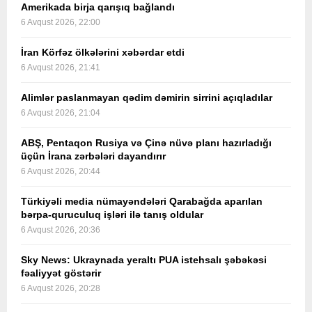
Amerikada birja qarışıq bağlandı
6 Avqust 2026, 22:00
İran Körfəz ölkələrini xəbərdar etdi
6 Avqust 2026, 21:41
Alimlər paslanmayan qədim dəmirin sirrini açıqladılar
6 Avqust 2026, 21:04
ABŞ, Pentaqon Rusiya və Çinə nüvə planı hazırladığı
üçün İrana zərbələri dayandırır
6 Avqust 2026, 20:44
Türkiyəli media nümayəndələri Qarabağda aparılan
bərpa-quruculuq işləri ilə tanış oldular
6 Avqust 2026, 20:36
Sky News: Ukraynada yeraltı PUA istehsalı şəbəkəsi
fəaliyyət göstərir
6 Avqust 2026, 20:28