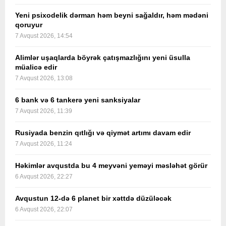
Yeni psixodelik dərman həm beyni sağaldır, həm mədəni
qoruyur
7 Avqust 2026, 14:54
Alimlər uşaqlarda böyrək çatışmazlığını yeni üsulla
müalicə edir
7 Avqust 2026, 13:08
6 bank və 6 tankerə yeni sanksiyalar
7 Avqust 2026, 11:39
Rusiyada benzin qıtlığı və qiymət artımı davam edir
7 Avqust 2026, 11:24
Həkimlər avqustda bu 4 meyvəni yeməyi məsləhət görür
6 Avqust 2026, 22:27
Avqustun 12-də 6 planet bir xəttdə düzüləcək
6 Avqust 2026, 22:07