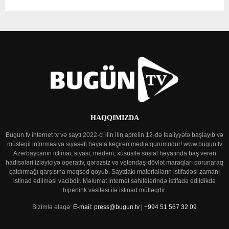
HAQQIMIZDA
Bugun.tv internet tv və saytı 2022-ci ilin ilin aprelin 12-də fəaliyyətə başlayıb və
müstəqil informasiya siyasəti həyata keçirən media qurumudur! www.bugun.tv
Azərbaycanın ictimai, siyasi, mədəni, xüsusilə sosial həyatında baş verən
hadisələri izləyiciyə operativ, qərəzsiz və vətəndaş-dövlət maraqları qorunaraq
çatdırmağı qarşısına məqsəd qoyub. Saytdakı materialların istifadəsi zamanı
istinad edilməsi vacibdir. Məlumat internet səhifələrində istifadə edildikdə
hiperlink vasitəsi ilə istinad mütləqdir.
Bizimlə əlaqə:
E-mail: press@bugun.tv | +994 51 567 32 09