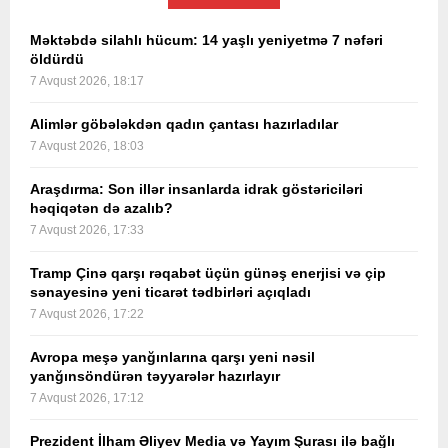
Məktəbdə silahlı hücum: 14 yaşlı yeniyetmə 7 nəfəri
öldürdü
7 Avqust 2026, 18:17
Alimlər göbələkdən qadın çantası hazırladılar
7 Avqust 2026, 18:03
Araşdırma: Son illər insanlarda idrak göstəriciləri
həqiqətən də azalıb?
7 Avqust 2026, 17:33
Tramp Çinə qarşı rəqabət üçün günəş enerjisi və çip
sənayesinə yeni ticarət tədbirləri açıqladı
7 Avqust 2026, 17:22
Avropa meşə yanğınlarına qarşı yeni nəsil
yanğınsöndürən təyyarələr hazırlayır
7 Avqust 2026, 17:12
Prezident İlham Əliyev Media və Yayım Şurası ilə bağlı