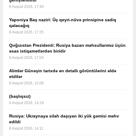
genişləndirdi
6 Avqust 2026, 17:40
Yaponiya Baş naziri: Üç qeyri-nüvə prinsipinə sadiq
qalacağıq
6 Avqust 2026, 17:25
Qırğızıstan Prezidenti: Rusiya bazarı məhsullarımız üçün
əsas istiqamətlərdən biridir
6 Avqust 2026, 17:04
Alimlər Günəşin tarixdə ən detallı görüntülərini əldə
etdilər
6 Avqust 2026, 15:08
(başlıqsız)
6 Avqust 2026, 14:29
Rusiya: Ukraynaya silah daşıyan iki yük gəmisi məhv
edildi
6 Avqust 2026, 14:11