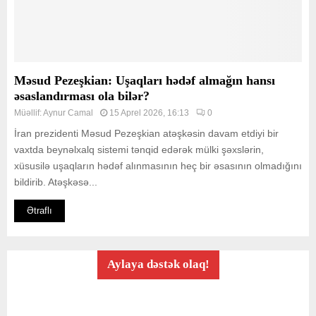
Məsud Pezeşkian: Uşaqları hədəf almağın hansı
əsaslandırması ola bilər?
Müəllif:
Aynur Camal
15 Aprel 2026, 16:13
0
İran prezidenti Məsud Pezeşkian atəşkəsin davam etdiyi bir
vaxtda beynəlxalq sistemi tənqid edərək mülki şəxslərin,
xüsusilə uşaqların hədəf alınmasının heç bir əsasının olmadığını
bildirib. Atəşkəsə...
Ətraflı
Aylaya dəstək olaq!