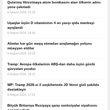
Quterreş Hirosimaya atom bombasını atan ölkənin adını
yenə çəkmədi
6 Avqust 2026, 19:19
Uşaqlar üçün D vitamininin 4 ən yaxşı qida mənbəyi
açıqlandı
6 Avqust 2026, 18:45
Alimlər hər gün məşq etmədən arıqlamağın yolunu
müəyyən etdilər
6 Avqust 2026, 18:35
Tramp: Avropa ölkələrinin ABŞ-dan daha üçün güclü
qüvvələri yoxdur
6 Avqust 2026, 18:15
WP: Tramp 2028-ci il seçkilərində JD Vensi gizli şəkildə
dəstəkləyir
6 Avqust 2026, 17:51
Böyük Britaniya Rusiyaya qarşı sanksiyalar siyahısını