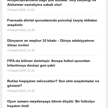
Antiperspirantlarla bağlı şok iddialar: Döş xərçəngi və
Alzheimer xəstəliyinə səbəb olur!
4 Avqust 2026, 21:51
Fransada dövlət qurumlarında psixoloji təzyiq iddiaları
araşdırılır
4 Avqust 2026, 21:49
Dünyanın ən məşhur 10 kitabı – Dünya ədəbiyyatının
ölməz inciləri
4 Avqust 2026, 21:33
FIFA-da böhran dərinləşir: Avropa futbol qurumları
İnfantinoya dəstəyi geri çəkir
4 Avqust 2026, 21:33
Ruhlar həqiqətən mövcuddur? Son elmi araşdırmalar nə
göstərir?
4 Avqust 2026, 21:28
Oyun zamanı meydançaya ildırım düşdü: Bir futbolçu
həyatını itirdi