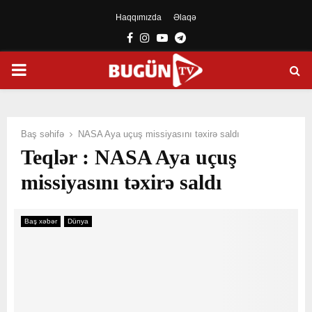
Haqqımızda
Əlaqə
Facebook
Instagram
Youtube
Telegram
PRIMARY
MENU
Baş səhifə
NASA Aya uçuş missiyasını təxirə saldı
Teqlər : NASA Aya uçuş
missiyasını təxirə saldı
Baş xəbər
Dünya