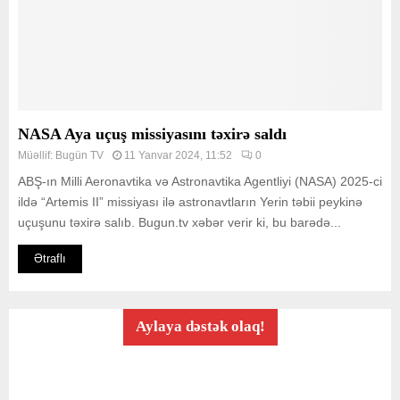
NASA Aya uçuş missiyasını təxirə saldı
Müəllif:
Bugün TV
11 Yanvar 2024, 11:52
0
ABŞ-ın Milli Aeronavtika və Astronavtika Agentliyi (NASA) 2025-ci
ildə “Artemis II” missiyası ilə astronavtların Yerin təbii peykinə
uçuşunu təxirə salıb. Bugun.tv xəbər verir ki, bu barədə...
Ətraflı
Aylaya dəstək olaq!