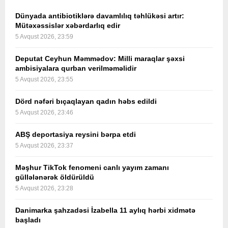
Dünyada antibiotiklərə davamlılıq təhlükəsi artır:
Mütəxəssislər xəbərdarlıq edir
5 Avqust 2026, 23:59
Deputat Ceyhun Məmmədov: Milli maraqlar şəxsi
ambisiyalara qurban verilməməlidir
5 Avqust 2026, 23:55
Dörd nəfəri bıçaqlayan qadın həbs edildi
5 Avqust 2026, 23:46
ABŞ deportasiya reysini bərpa etdi
5 Avqust 2026, 23:37
Məşhur TikTok fenomeni canlı yayım zamanı
güllələnərək öldürüldü
5 Avqust 2026, 23:28
Danimarka şahzadəsi İzabella 11 aylıq hərbi xidmətə
başladı