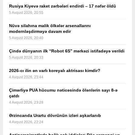
Rusiya Kiyevə raket zərbələri endirdi – 17 nəfər öldü
5 Avqust 2026, 20:55
Nüvə silahına malik ölkələr arsenallarını
modernləşdirməyə davam edir
5 Avqust 2026, 20:40
Çində dünyanın ilk “Robot 6S” mərkəzi istifadəyə verildi
5 Avqust 2026, 20:33
2026-cı ilin ən varlı koreyalı aktrisası kimdir?
4 Avqust 2026, 23:44
Çimərliyə PUA hücumu nəticəsində ölənlərin sayı 8-ə
çatdı
4 Avqust 2026, 23:28
Ərzincanda Urartu dövrünün izləri aşkarlanıb
4 Avqust 2026, 22:24