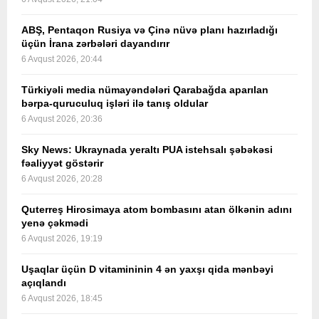
ABŞ, Pentaqon Rusiya və Çinə nüvə planı hazırladığı
üçün İrana zərbələri dayandırır
6 Avqust 2026, 20:44
Türkiyəli media nümayəndələri Qarabağda aparılan
bərpa-quruculuq işləri ilə tanış oldular
6 Avqust 2026, 20:36
Sky News: Ukraynada yeraltı PUA istehsalı şəbəkəsi
fəaliyyət göstərir
6 Avqust 2026, 20:28
Quterreş Hirosimaya atom bombasını atan ölkənin adını
yenə çəkmədi
6 Avqust 2026, 19:19
Uşaqlar üçün D vitamininin 4 ən yaxşı qida mənbəyi
açıqlandı
6 Avqust 2026, 18:45