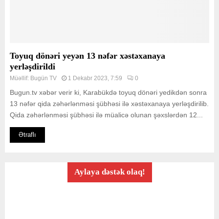
Toyuq dönəri yeyən 13 nəfər xəstəxanaya
yerləşdirildi
Müəllif:
Bugün TV
1 Dekabr 2023, 7:59
0
Bugun.tv xəbər verir ki, Karabükdə toyuq dönəri yedikdən sonra
13 nəfər qida zəhərlənməsi şübhəsi ilə xəstəxanaya yerləşdirilib.
Qida zəhərlənməsi şübhəsi ilə müalicə olunan şəxslərdən 12...
Ətraflı
Aylaya dəstək olaq!