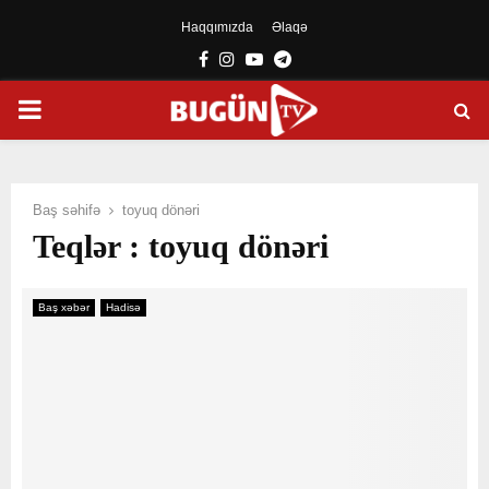
Haqqımızda
Əlaqə
Facebook
Instagram
Youtube
Telegram
PRIMARY
MENU
Baş səhifə
toyuq dönəri
Teqlər : toyuq dönəri
Baş xəbər
Hadisə