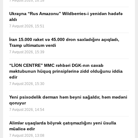
7 Avqust 2026, 16:18
Ukrayna “Rus Amazonu” Wildberries-i yenidən hədəfə
aldı
7 Avqust 2026, 15:51
İran 15.000 raket və 45.000 dron saxladığını açıqladı,
Tramp ultimatum verdi
7 Avqust 2026, 15:39
“LİON CENTRE” MMC rəhbəri DGK-nın cavab
məktubunun hüquq prinsiplərinə zidd olduğunu iddia
edir
7 Avqust 2026, 15:30
Yeni psixodelik dərman həm beyni sağaldır, həm mədəni
qoruyur
7 Avqust 2026, 14:54
Alimlər uşaqlarda böyrək çatışmazlığını yeni üsulla
müalicə edir
7 Avqust 2026, 13:08