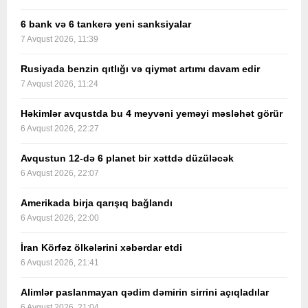
6 bank və 6 tankerə yeni sanksiyalar
7 Avqust 2026, 11:39
Rusiyada benzin qıtlığı və qiymət artımı davam edir
7 Avqust 2026, 11:24
Həkimlər avqustda bu 4 meyvəni yeməyi məsləhət görür
6 Avqust 2026, 22:27
Avqustun 12-də 6 planet bir xəttdə düzüləcək
6 Avqust 2026, 22:07
Amerikada birja qarışıq bağlandı
6 Avqust 2026, 22:00
İran Körfəz ölkələrini xəbərdar etdi
6 Avqust 2026, 21:41
Alimlər paslanmayan qədim dəmirin sirrini açıqladılar
6 Avqust 2026, 21:04