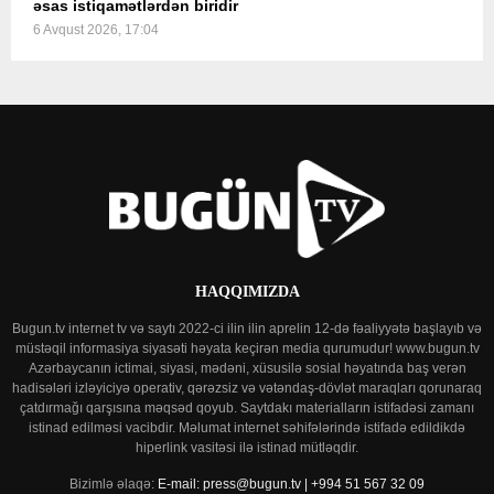
əsas istiqamətlərdən biridir
6 Avqust 2026, 17:04
HAQQIMIZDA
Bugun.tv internet tv və saytı 2022-ci ilin ilin aprelin 12-də fəaliyyətə başlayıb və
müstəqil informasiya siyasəti həyata keçirən media qurumudur! www.bugun.tv
Azərbaycanın ictimai, siyasi, mədəni, xüsusilə sosial həyatında baş verən
hadisələri izləyiciyə operativ, qərəzsiz və vətəndaş-dövlət maraqları qorunaraq
çatdırmağı qarşısına məqsəd qoyub. Saytdakı materialların istifadəsi zamanı
istinad edilməsi vacibdir. Məlumat internet səhifələrində istifadə edildikdə
hiperlink vasitəsi ilə istinad mütləqdir.
Bizimlə əlaqə:
E-mail: press@bugun.tv | +994 51 567 32 09