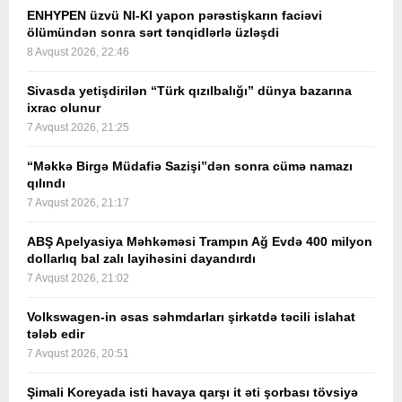
ENHYPEN üzvü NI-KI yapon pərəstişkarın faciəvi
ölümündən sonra sərt tənqidlərlə üzləşdi
8 Avqust 2026, 22:46
Sivasda yetişdirilən “Türk qızılbalığı” dünya bazarına
ixrac olunur
7 Avqust 2026, 21:25
“Məkkə Birgə Müdafiə Sazişi”dən sonra cümə namazı
qılındı
7 Avqust 2026, 21:17
ABŞ Apelyasiya Məhkəməsi Trampın Ağ Evdə 400 milyon
dollarlıq bal zalı layihəsini dayandırdı
7 Avqust 2026, 21:02
Volkswagen-in əsas səhmdarları şirkətdə təcili islahat
tələb edir
7 Avqust 2026, 20:51
Şimali Koreyada isti havaya qarşı it əti şorbası tövsiyə