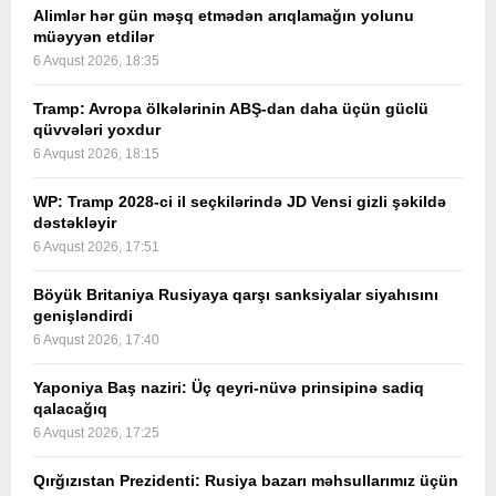
Alimlər hər gün məşq etmədən arıqlamağın yolunu
müəyyən etdilər
6 Avqust 2026, 18:35
Tramp: Avropa ölkələrinin ABŞ-dan daha üçün güclü
qüvvələri yoxdur
6 Avqust 2026, 18:15
WP: Tramp 2028-ci il seçkilərində JD Vensi gizli şəkildə
dəstəkləyir
6 Avqust 2026, 17:51
Böyük Britaniya Rusiyaya qarşı sanksiyalar siyahısını
genişləndirdi
6 Avqust 2026, 17:40
Yaponiya Baş naziri: Üç qeyri-nüvə prinsipinə sadiq
qalacağıq
6 Avqust 2026, 17:25
Qırğızıstan Prezidenti: Rusiya bazarı məhsullarımız üçün