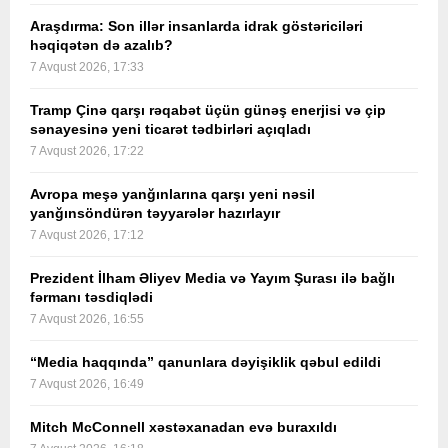
Araşdırma: Son illər insanlarda idrak göstəriciləri
həqiqətən də azalıb?
7 Avqust 2026, 17:33
Tramp Çinə qarşı rəqabət üçün günəş enerjisi və çip
sənayesinə yeni ticarət tədbirləri açıqladı
7 Avqust 2026, 17:22
Avropa meşə yanğınlarına qarşı yeni nəsil
yanğınsöndürən təyyarələr hazırlayır
7 Avqust 2026, 17:12
Prezident İlham Əliyev Media və Yayım Şurası ilə bağlı
fərmanı təsdiqlədi
7 Avqust 2026, 16:55
“Media haqqında” qanunlara dəyişiklik qəbul edildi
7 Avqust 2026, 16:49
Mitch McConnell xəstəxanadan evə buraxıldı