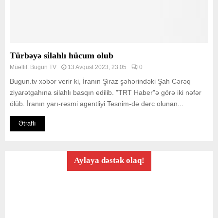
Türbəyə silahlı hücum olub
Müəllif:
Bugün TV
13 Avqust 2023, 23:05
0
Bugun.tv xəbər verir ki, İranın Şiraz şəhərindəki Şah Cərəq
ziyarətgahına silahlı basqın edilib. ”TRT Haber”ə görə iki nəfər
ölüb. İranın yarı-rəsmi agentliyi Tesnim-də dərc olunan...
Ətraflı
Aylaya dəstək olaq!