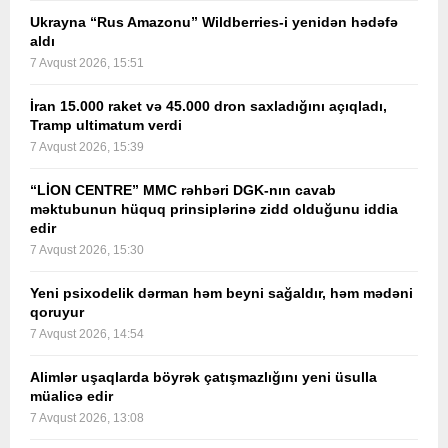
Ukrayna “Rus Amazonu” Wildberries-i yenidən hədəfə
aldı
7 Avqust 2026, 15:51
İran 15.000 raket və 45.000 dron saxladığını açıqladı,
Tramp ultimatum verdi
7 Avqust 2026, 15:39
“LİON CENTRE” MMC rəhbəri DGK-nın cavab
məktubunun hüquq prinsiplərinə zidd olduğunu iddia
edir
7 Avqust 2026, 15:30
Yeni psixodelik dərman həm beyni sağaldır, həm mədəni
qoruyur
7 Avqust 2026, 14:54
Alimlər uşaqlarda böyrək çatışmazlığını yeni üsulla
müalicə edir
7 Avqust 2026, 13:08