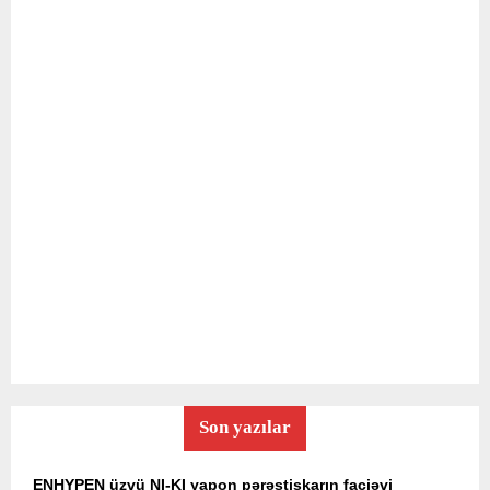
Son yazılar
ENHYPEN üzvü NI-KI yapon pərəstişkarın faciəvi