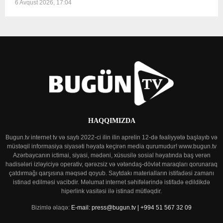
6 Avqust 2026, 17:04
HAQQIMIZDA
Bugun.tv internet tv və saytı 2022-ci ilin ilin aprelin 12-də fəaliyyətə başlayıb və
müstəqil informasiya siyasəti həyata keçirən media qurumudur! www.bugun.tv
Azərbaycanın ictimai, siyasi, mədəni, xüsusilə sosial həyatında baş verən
hadisələri izləyiciyə operativ, qərəzsiz və vətəndaş-dövlət maraqları qorunaraq
çatdırmağı qarşısına məqsəd qoyub. Saytdakı materialların istifadəsi zamanı
istinad edilməsi vacibdir. Məlumat internet səhifələrində istifadə edildikdə
hiperlink vasitəsi ilə istinad mütləqdir.
Bizimlə əlaqə:
E-mail: press@bugun.tv | +994 51 567 32 09