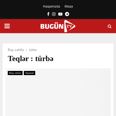
Haqqımızda
Əlaqə
Facebook
Instagram
Youtube
Telegram
PRIMARY
MENU
Baş səhifə
türbə
Teqlər : türbə
Baş xəbər
Siyasət