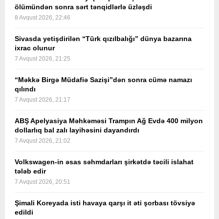
ölümündən sonra sərt tənqidlərlə üzləşdi
8 Avqust 2026, 22:46
Sivasda yetişdirilən “Türk qızılbalığı” dünya bazarına
ixrac olunur
7 Avqust 2026, 21:25
“Məkkə Birgə Müdafiə Sazişi”dən sonra cümə namazı
qılındı
7 Avqust 2026, 21:17
ABŞ Apelyasiya Məhkəməsi Trampın Ağ Evdə 400 milyon
dollarlıq bal zalı layihəsini dayandırdı
7 Avqust 2026, 21:02
Volkswagen-in əsas səhmdarları şirkətdə təcili islahat
tələb edir
7 Avqust 2026, 20:51
Şimali Koreyada isti havaya qarşı it əti şorbası tövsiyə
edildi