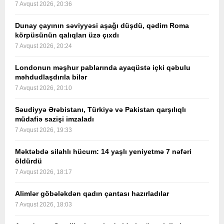
7 Avqust 2026, 20:36
Dunay çayının səviyyəsi aşağı düşdü, qədim Roma
körpüsünün qalıqları üzə çıxdı
7 Avqust 2026, 20:24
Londonun məşhur pablarında ayaqüstə içki qəbulu
məhdudlaşdırıla bilər
7 Avqust 2026, 20:10
Səudiyyə Ərəbistanı, Türkiyə və Pakistan qarşılıqlı
müdafiə sazişi imzaladı
7 Avqust 2026, 19:33
Məktəbdə silahlı hücum: 14 yaşlı yeniyetmə 7 nəfəri
öldürdü
7 Avqust 2026, 18:17
Alimlər göbələkdən qadın çantası hazırladılar
7 Avqust 2026, 18:03