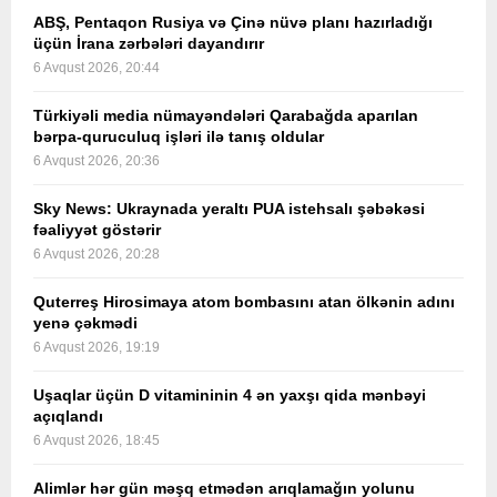
ABŞ, Pentaqon Rusiya və Çinə nüvə planı hazırladığı
üçün İrana zərbələri dayandırır
6 Avqust 2026, 20:44
Türkiyəli media nümayəndələri Qarabağda aparılan
bərpa-quruculuq işləri ilə tanış oldular
6 Avqust 2026, 20:36
Sky News: Ukraynada yeraltı PUA istehsalı şəbəkəsi
fəaliyyət göstərir
6 Avqust 2026, 20:28
Quterreş Hirosimaya atom bombasını atan ölkənin adını
yenə çəkmədi
6 Avqust 2026, 19:19
Uşaqlar üçün D vitamininin 4 ən yaxşı qida mənbəyi
açıqlandı
6 Avqust 2026, 18:45
Alimlər hər gün məşq etmədən arıqlamağın yolunu