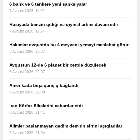
6 bank və 6 tankerə yeni sanksiyalar
7 Avqust 2026, 11:39
Rusiyada benzin qıtlığı və qiymət artımı davam edir
7 Avqust 2026, 11:24
Həkimlər avqustda bu 4 meyvəni yeməyi məsləhət görür
6 Avqust 2026, 22:27
Avqustun 12-də 6 planet bir xəttdə düzüləcək
6 Avqust 2026, 22:07
Amerikada birja qarışıq bağlandı
6 Avqust 2026, 22:00
İran Körfəz ölkələrini xəbərdar etdi
6 Avqust 2026, 21:41
Alimlər paslanmayan qədim dəmirin sirrini açıqladılar
6 Avqust 2026, 21:04