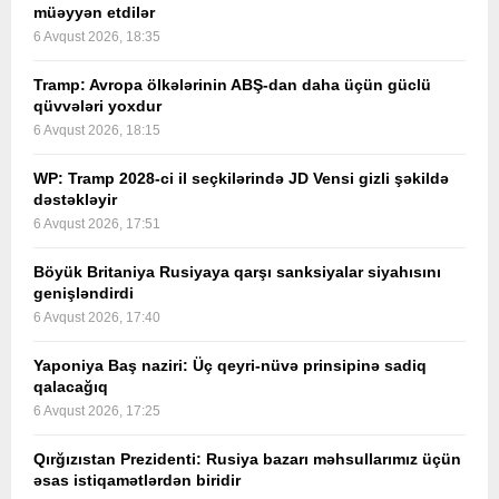
müəyyən etdilər
6 Avqust 2026, 18:35
Tramp: Avropa ölkələrinin ABŞ-dan daha üçün güclü
qüvvələri yoxdur
6 Avqust 2026, 18:15
WP: Tramp 2028-ci il seçkilərində JD Vensi gizli şəkildə
dəstəkləyir
6 Avqust 2026, 17:51
Böyük Britaniya Rusiyaya qarşı sanksiyalar siyahısını
genişləndirdi
6 Avqust 2026, 17:40
Yaponiya Baş naziri: Üç qeyri-nüvə prinsipinə sadiq
qalacağıq
6 Avqust 2026, 17:25
Qırğızıstan Prezidenti: Rusiya bazarı məhsullarımız üçün
əsas istiqamətlərdən biridir