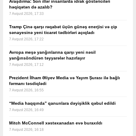
Araşdırma: Son illər insanlarda idrak göstəriciləri
həqiqətən də azalıb?
7 Avqust 2026, 17:33
Tramp Çinə qarşı rəqabət üçün günəş enerjisi və çip
sənayesinə yeni ticarət tədbirləri açıqladı
7 Avqust 2026, 17:22
Avropa meşə yanğınlarına qarşı yeni nəsil
yanğınsöndürən təyyarələr hazırlayır
7 Avqust 2026, 17:12
Prezident İlham Əliyev Media və Yayım Şurası ilə bağlı
fərmanı təsdiqlədi
7 Avqust 2026, 16:55
“Media haqqında” qanunlara dəyişiklik qəbul edildi
7 Avqust 2026, 16:49
Mitch McConnell xəstəxanadan evə buraxıldı
7 Avqust 2026, 16:18