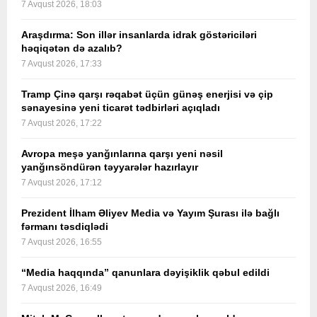
7 Avqust 2026, 18:03
Araşdırma: Son illər insanlarda idrak göstəriciləri
həqiqətən də azalıb?
7 Avqust 2026, 17:33
Tramp Çinə qarşı rəqabət üçün günəş enerjisi və çip
sənayesinə yeni ticarət tədbirləri açıqladı
7 Avqust 2026, 17:22
Avropa meşə yanğınlarına qarşı yeni nəsil
yanğınsöndürən təyyarələr hazırlayır
7 Avqust 2026, 17:12
Prezident İlham Əliyev Media və Yayım Şurası ilə bağlı
fərmanı təsdiqlədi
7 Avqust 2026, 16:55
“Media haqqında” qanunlara dəyişiklik qəbul edildi
7 Avqust 2026, 16:49