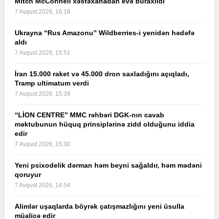
Mitch McConnell xəstəxanadan evə buraxıldı
7 Avqust 2026, 16:18
Ukrayna “Rus Amazonu” Wildberries-i yenidən hədəfə
aldı
7 Avqust 2026, 15:51
İran 15.000 raket və 45.000 dron saxladığını açıqladı,
Tramp ultimatum verdi
7 Avqust 2026, 15:39
“LİON CENTRE” MMC rəhbəri DGK-nın cavab
məktubunun hüquq prinsiplərinə zidd olduğunu iddia
edir
7 Avqust 2026, 15:30
Yeni psixodelik dərman həm beyni sağaldır, həm mədəni
qoruyur
7 Avqust 2026, 14:54
Alimlər uşaqlarda böyrək çatışmazlığını yeni üsulla
müalicə edir