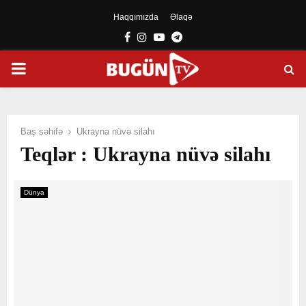
Haqqımızda
Əlaqə
Facebook
Instagram
Youtube
Telegram
PRIMARY
MENU
Baş səhifə
Ukrayna nüvə silahı
Teqlər : Ukrayna nüvə silahı
Dünya