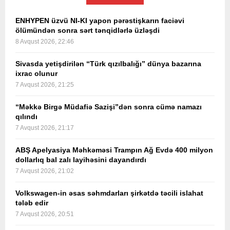
ENHYPEN üzvü NI-KI yapon pərəstişkarın faciəvi
ölümündən sonra sərt tənqidlərlə üzləşdi
8 Avqust 2026, 22:46
Sivasda yetişdirilən “Türk qızılbalığı” dünya bazarına
ixrac olunur
7 Avqust 2026, 21:25
“Məkkə Birgə Müdafiə Sazişi”dən sonra cümə namazı
qılındı
7 Avqust 2026, 21:17
ABŞ Apelyasiya Məhkəməsi Trampın Ağ Evdə 400 milyon
dollarlıq bal zalı layihəsini dayandırdı
7 Avqust 2026, 21:02
Volkswagen-in əsas səhmdarları şirkətdə təcili islahat
tələb edir
7 Avqust 2026, 20:51