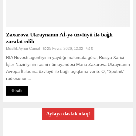
Zaxarova Ukraynanın Aİ-yə üzvlüyü ilə bağlı
zarafat edib
Müəllif:
Aynur Camal
25 Fevral 2026, 12:32
0
RIA Novosti agentliyinin yaydığı məlumata görə, Rusiya Xarici
İşlər Nazirliyinin rəsmi nümayəndəsi Maria Zaxarova Ukraynanın
Avropa İttifaqına üzvlüyü ilə bağlı açıqlama verib. O, “Sputnik”
radiosunun...
Ətraflı
Aylaya dəstək olaq!