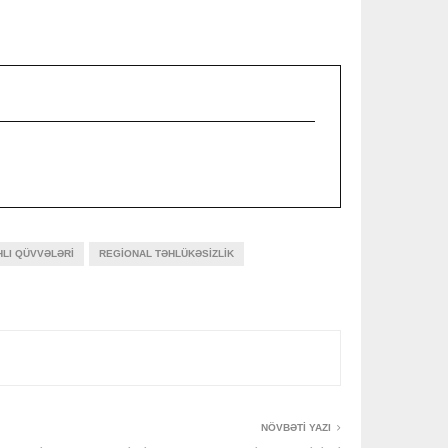
HLI QÜVVƏLƏRI
REGIONAL TƏHLÜKƏSIZLIK
NÖVBƏTI YAZI