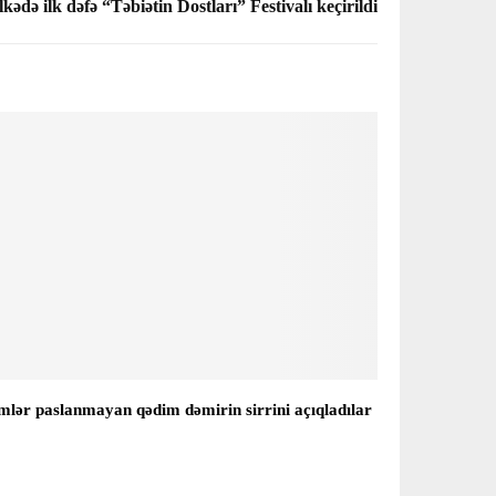
kədə ilk dəfə “Təbiətin Dostları” Festivalı keçirildi
mlər paslanmayan qədim dəmirin sirrini açıqladılar