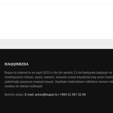
HAQQIMIZDA
Bugun.tv internet tv və saytı 2022-ci ilin ilin aprelin 12-də fəaliyyətə başlayı
Azərbaycanın ictimai, siyasi, mədəni, xüsusilə sosial həyatında baş verən hadis
çatdırmağı qarşısına məqsəd qoyub. Saytdakı materialların istifadəsi zamanı isti
vasitəsi ilə istinad mütləqdir.
Bizimlə əlaqə:
E-mail: press@bugun.tv | +994 51 567 32 09