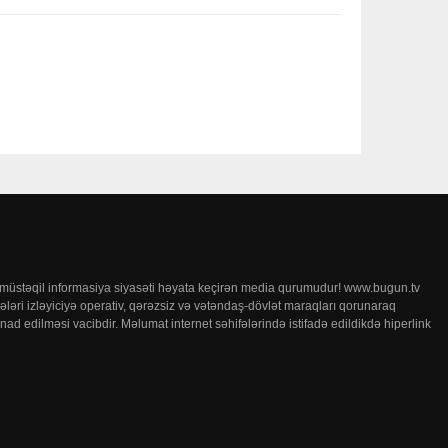
b və müstəqil informasiya siyasəti həyata keçirən media qurumudur! www.bugun.tv
ələri izləyiciyə operativ, qərəzsiz və vətəndaş-dövlət maraqları qorunaraq
nad edilməsi vacibdir. Məlumat internet səhifələrində istifadə edildikdə hiperlink