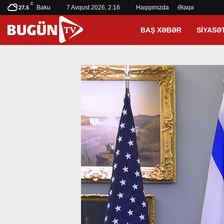
C
Baku
7 Avqust 2026, 2:16
Haqqımızda
Əlaqə
27.5
BAŞ XƏBƏR
SIYASƏ