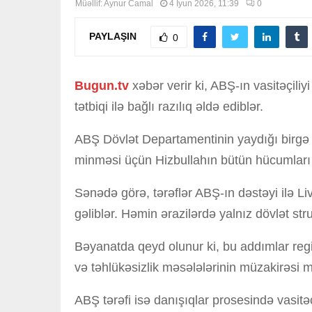
Müəllif:
Aynur Camal
4 İyun 2026, 11:39
0
PAYLAŞIN
0
Bugun.tv
xəbər verir ki, ABŞ-ın vasitəçili
tətbiqi ilə bağlı razılıq əldə ediblər.
ABŞ Dövlət Departamentinin yaydığı birgə 
minməsi üçün Hizbullahın bütün hücumları da
Sənədə görə, tərəflər ABŞ-ın dəstəyi ilə Li
gəliblər. Həmin ərazilərdə yalnız dövlət str
Bəyanatda qeyd olunur ki, bu addımlar regi
və təhlükəsizlik məsələlərinin müzakirəsi 
ABŞ tərəfi isə danışıqlar prosesində vasitə