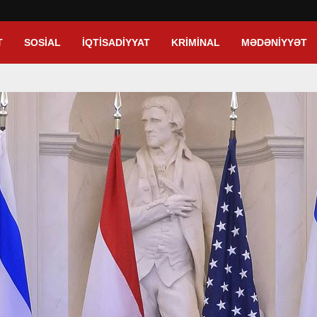
T
SOSIAL
İQTISADIYYAT
KRIMINAL
MƏDƏNIYYƏT