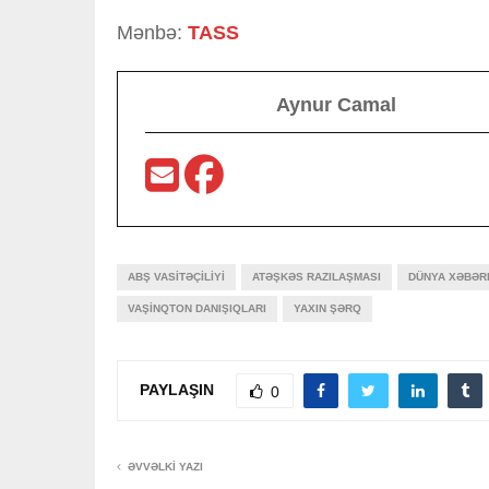
Mənbə:
TASS
Aynur Camal
ABŞ VASITƏÇILIYI
ATƏŞKƏS RAZILAŞMASI
DÜNYA XƏBƏR
VAŞINQTON DANIŞIQLARI
YAXIN ŞƏRQ
PAYLAŞIN
0
ƏVVƏLKI YAZI