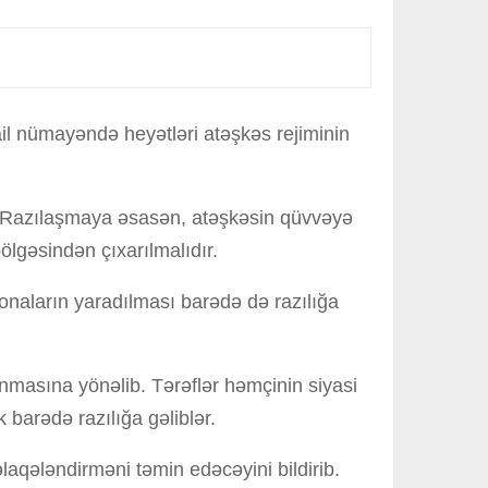
rail nümayəndə heyətləri atəşkəs rejiminin
b. Razılaşmaya əsasən, atəşkəsin qüvvəyə
ölgəsindən çıxarılmalıdır.
zonaların yaradılması barədə də razılığa
unmasına yönəlib. Tərəflər həmçinin siyasi
barədə razılığa gəliblər.
əlaqələndirməni təmin edəcəyini bildirib.