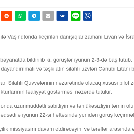
yi ilə Vaşinqtonda keçirilən danışıqlar zamanı Livan və İs
bəyanatda bildirilib ki, görüşlər iyunun 2-3-də baş tutu
yandırılmalı və təşkilatın silahlı üzvləri Cənubi Litani b
van Silahlı Qüvvələrinin nəzarətində olacaq xüsusi pilot 
ukturlarının fəaliyyət göstərməsi nəzərdə tutulur.
onda uzunmüddətli sabitliyin və təhlükəsizliyin təmin ol
məqsədilə iyunun 22-si həftəsində yenidən görüş keçirmək 
çilik missiyasını davam etdirəcəyini və tərəflər arasında 