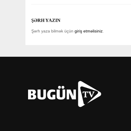
ŞƏRH YAZIN
Şərh yaza bilmək üçün
giriş etməlisiniz
.