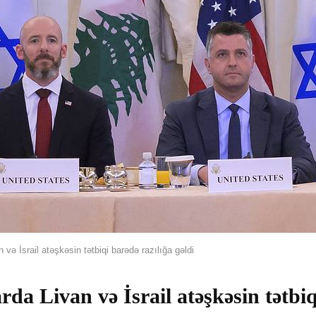
 və İsrail atəşkəsin tətbiqi barədə razılığa gəldi
da Livan və İsrail atəşkəsin tətbiq