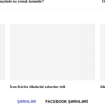
məyində nə yemək lazımdır?
Öl
İran Körfəz ölkələrini xəbərdar etdi
Ali
ŞƏRHLƏR
FACEBOOK ŞƏRHLƏRI