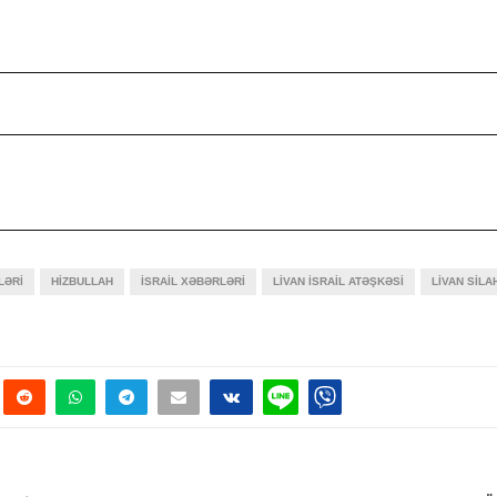
LƏRI
HIZBULLAH
İSRAIL XƏBƏRLƏRI
LIVAN İSRAIL ATƏŞKƏSI
LIVAN SILA