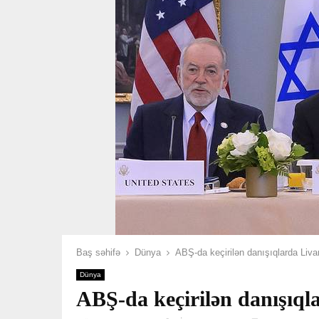
Baş səhifə
Dünya
ABŞ-da keçirilən danışıqlarda Livan
Dünya
ABŞ-da keçirilən danışıqlar