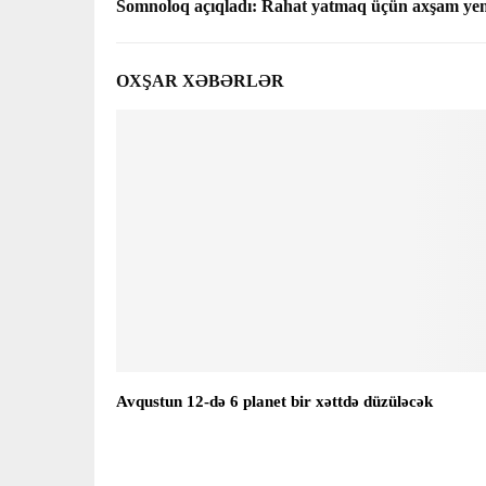
Somnoloq açıqladı: Rahat yatmaq üçün axşam ye
OXŞAR XƏBƏRLƏR
Avqustun 12-də 6 planet bir xəttdə düzüləcək