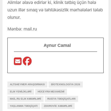
Alimlər əlavə edirlər ki, klinik tətbiq üçün hələ
uzun illər sınaq və təhlükəsizlik mərhələləri tələb
olunur.
Mənbə: mail.ru
Aynur Camal
ALTSHEYMER ARAŞDIRMASI
BIOTEXNOLOGIYA 2026
ELM YENILIKLƏRI
HÜCEYRƏ MEXANIZMI
MAIL.RU ELM XƏBƏRLƏRI
RUSIYA TƏDQIQATLARI
YAŞLANMA TƏDQIQATI
ZDOROVIE XƏBƏRLƏRI