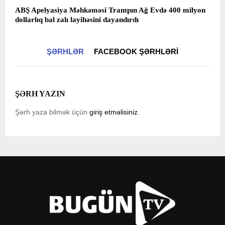
ABŞ Apelyasiya Məhkəməsi Trampın Ağ Evdə 400 milyon
dollarlıq bal zalı layihəsini dayandırdı
ŞƏRHLƏR
FACEBOOK ŞƏRHLƏRI
ŞƏRH YAZIN
Şərh yaza bilmək üçün
giriş etməlisiniz
.