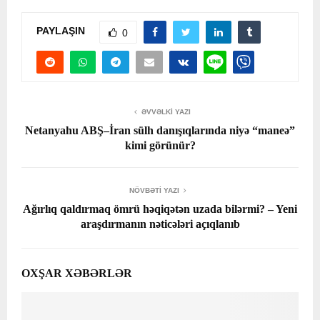
PAYLAŞIN
0
ƏVVƏLKI YAZI
Netanyahu ABŞ–İran sülh danışıqlarında niyə “maneə”
kimi görünür?
NÖVBƏTI YAZI
Ağırlıq qaldırmaq ömrü həqiqətən uzada bilərmi? – Yeni
araşdırmanın nəticələri açıqlanıb
OXŞAR XƏBƏRLƏR