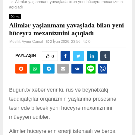
Alimlər yaşlanmanı yavaşlada bilən yeni hüceyrə mexanizmini
açıqladı
Dünya
Alimlər yaşlanmanı yavaşlada bilən yeni
hüceyrə mexanizmini açıqladı
Müəllif:
Aynur Camal
2 İyun 2026, 23:56
0
PAYLAŞIN
0
Bugun.tv xəbər verir ki, rus və beynəlxalq
tədqiqatçılar orqanizmin yaşlanma prosesinə
təsir edə biləcək yeni hüceyrə mexanizmini
müəyyən ediblər.
Alimlər hüceyrələrin enerji istehsalı və bərpa