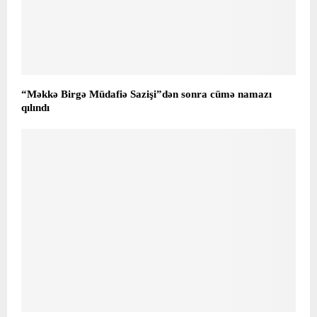
“Məkkə Birgə Müdafiə Sazişi”dən sonra cümə namazı
qılındı