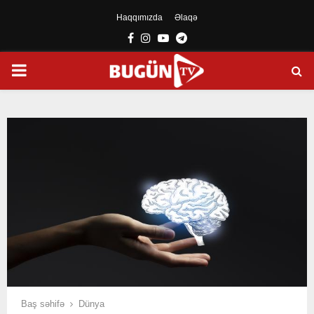
Haqqımızda
Əlaqə
Facebook
Instagram
Youtube
Telegram
PRIMARY
MENU
Baş səhifə
Dünya