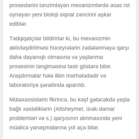
proseslərini tənzimləyən mexanizmlərdə əsas rol
oynayan yeni bioloji siqnal zəncirini aşkar
ediblər.
Tədqiqatçılar bildirirlər ki, bu mexanizmin
aktivləşdirilməsi hüceyrələrin zədələnməyə qarşı
daha dayanıqlı olmasına və yaşlanma
prosesinin ləngiməsinə təsir göstərə bilər.
Araşdırmalar hələ ilkin mərhələdədir və
laboratoriya şəraitində aparılıb.
Mütəxəssislərin fikrincə, bu kəşf gələcəkdə yaşla
bağlı xəstəliklərin (Altsheymer, ürək-damar
problemləri və s.) qarşısının alınmasında yeni
müalicə yanaşmalarına yol aça bilər.