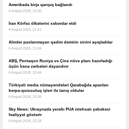
Amerikada birja qarışıq bağlandı
6 Avqust 2026, 22:00
İran Körfəz ölkələrini xəbərdar etdi
6 Avqust 2026, 21:41
Alimlər paslanmayan qədim dəmirin sirrini açıqladılar
6 Avqust 2026, 21:04
ABŞ, Pentaqon Rusiya və Çinə nüvə planı hazırladığı
üçün İrana zərbələri dayandırır
6 Avqust 2026, 20:44
Türkiyəli media nümayəndələri Qarabağda aparılan
bərpa-quruculuq işləri ilə tanış oldular
6 Avqust 2026, 20:36
Sky News: Ukraynada yeraltı PUA istehsalı şəbəkəsi
fəaliyyət göstərir
6 Avqust 2026, 20:28