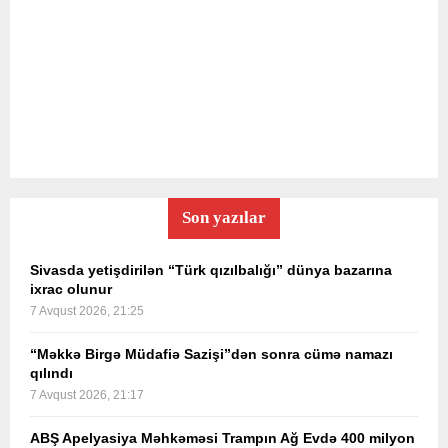
Son yazılar
Sivasda yetişdirilən “Türk qızılbalığı” dünya bazarına
ixrac olunur
7 Avqust 2026, 21:25
“Məkkə Birgə Müdafiə Sazişi”dən sonra cümə namazı
qılındı
7 Avqust 2026, 21:17
ABŞ Apelyasiya Məhkəməsi Trampın Ağ Evdə 400 milyon