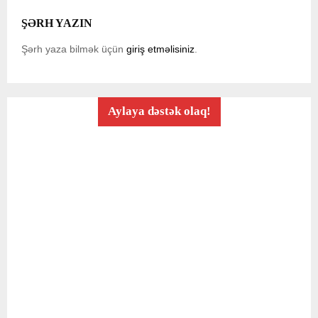
ŞƏRH YAZIN
Şərh yaza bilmək üçün
giriş etməlisiniz
.
Aylaya dəstək olaq!