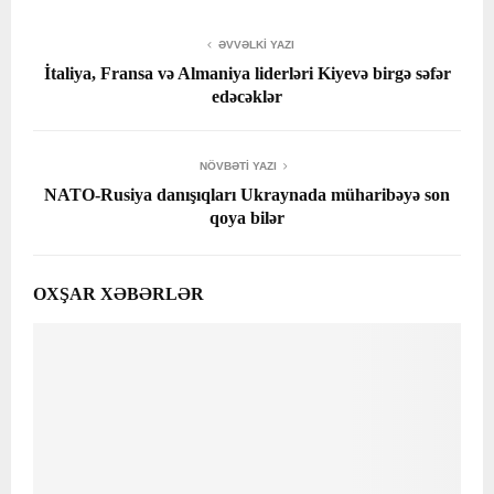
ƏVVƏLKI YAZI
İtaliya, Fransa və Almaniya liderləri Kiyevə birgə səfər
edəcəklər
NÖVBƏTI YAZI
NATO-Rusiya danışıqları Ukraynada müharibəyə son
qoya bilər
OXŞAR XƏBƏRLƏR