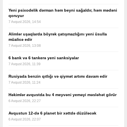
Yeni psixodelik dərman həm beyni sağaldır, həm mədəni
qoruyur
7 Avqust 2026, 14:54
Alimlər uşaqlarda böyrək çatışmazlığını yeni üsulla
müalicə edir
7 Avqust 2026, 13:08
6 bank və 6 tankerə yeni sanksiyalar
7 Avqust 2026, 11:39
Rusiyada benzin qıtlığı və qiymət artımı davam edir
7 Avqust 2026, 11:24
Həkimlər avqustda bu 4 meyvəni yeməyi məsləhət görür
6 Avqust 2026, 22:27
Avqustun 12-də 6 planet bir xəttdə düzüləcək
6 Avqust 2026, 22:07