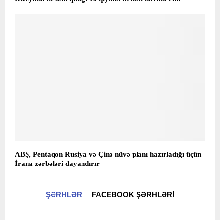
ABŞ, Pentaqon Rusiya və Çinə nüvə planı hazırladığı üçün
İrana zərbələri dayandırır
ŞƏRHLƏR
FACEBOOK ŞƏRHLƏRI