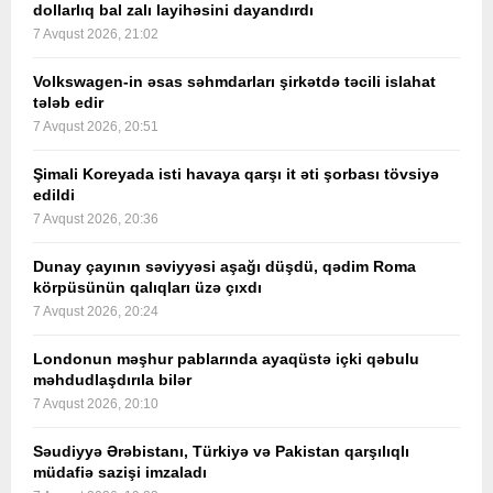
dollarlıq bal zalı layihəsini dayandırdı
7 Avqust 2026, 21:02
Volkswagen-in əsas səhmdarları şirkətdə təcili islahat
tələb edir
7 Avqust 2026, 20:51
Şimali Koreyada isti havaya qarşı it əti şorbası tövsiyə
edildi
7 Avqust 2026, 20:36
Dunay çayının səviyyəsi aşağı düşdü, qədim Roma
körpüsünün qalıqları üzə çıxdı
7 Avqust 2026, 20:24
Londonun məşhur pablarında ayaqüstə içki qəbulu
məhdudlaşdırıla bilər
7 Avqust 2026, 20:10
Səudiyyə Ərəbistanı, Türkiyə və Pakistan qarşılıqlı
müdafiə sazişi imzaladı