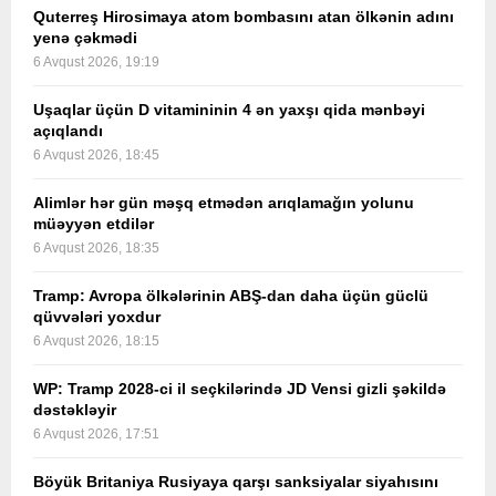
Quterreş Hirosimaya atom bombasını atan ölkənin adını
yenə çəkmədi
6 Avqust 2026, 19:19
Uşaqlar üçün D vitamininin 4 ən yaxşı qida mənbəyi
açıqlandı
6 Avqust 2026, 18:45
Alimlər hər gün məşq etmədən arıqlamağın yolunu
müəyyən etdilər
6 Avqust 2026, 18:35
Tramp: Avropa ölkələrinin ABŞ-dan daha üçün güclü
qüvvələri yoxdur
6 Avqust 2026, 18:15
WP: Tramp 2028-ci il seçkilərində JD Vensi gizli şəkildə
dəstəkləyir
6 Avqust 2026, 17:51
Böyük Britaniya Rusiyaya qarşı sanksiyalar siyahısını