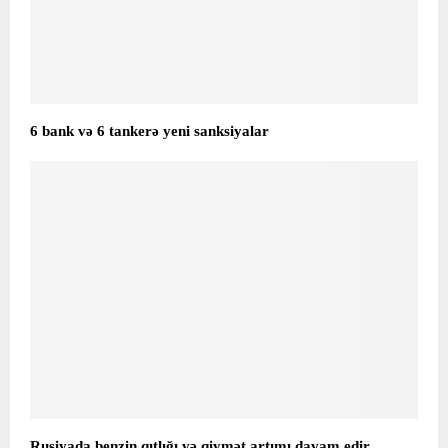
6 bank və 6 tankerə yeni sanksiyalar
Rusiyada benzin qıtlığı və qiymət artımı davam edir