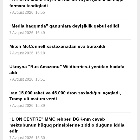
fərmanı təsdiqlədi
7 Avqust 2026, 16:55
“Media haqqında” qanunlara dəyişiklik qəbul edildi
7 Avqust 2026, 16:49
Mitch McConnell xəstəxanadan evə buraxıldı
7 Avqust 2026, 16:18
Ukrayna “Rus Amazonu” Wildberries-i yenidən hədəfə
aldı
7 Avqust 2026, 15:51
İran 15.000 raket və 45.000 dron saxladığını açıqladı,
Tramp ultimatum verdi
7 Avqust 2026, 15:39
“LİON CENTRE” MMC rəhbəri DGK-nın cavab
məktubunun hüquq prinsiplərinə zidd olduğunu iddia
edir
7 Avqust 2026, 15:30