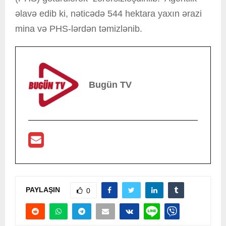
əlavə edib ki, nəticədə 544 hektara yaxın ərazi
mina və PHS-lərdən təmizlənib.
Bugün TV
PAYLAŞIN
0