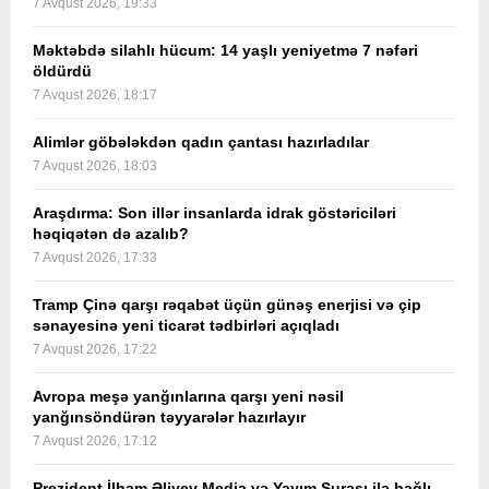
7 Avqust 2026, 19:33
Məktəbdə silahlı hücum: 14 yaşlı yeniyetmə 7 nəfəri
öldürdü
7 Avqust 2026, 18:17
Alimlər göbələkdən qadın çantası hazırladılar
7 Avqust 2026, 18:03
Araşdırma: Son illər insanlarda idrak göstəriciləri
həqiqətən də azalıb?
7 Avqust 2026, 17:33
Tramp Çinə qarşı rəqabət üçün günəş enerjisi və çip
sənayesinə yeni ticarət tədbirləri açıqladı
7 Avqust 2026, 17:22
Avropa meşə yanğınlarına qarşı yeni nəsil
yanğınsöndürən təyyarələr hazırlayır
7 Avqust 2026, 17:12
Prezident İlham Əliyev Media və Yayım Şurası ilə bağlı