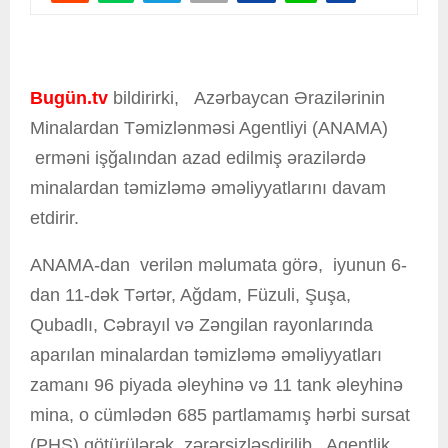
Bugün.tv
bildirirki, Azərbaycan Ərazilərinin
Minalardan Təmizlənməsi Agentliyi (ANAMA)
erməni işğalından azad edilmiş ərazilərdə
minalardan təmizləmə əməliyyatlarını davam
etdirir.
ANAMA-dan verilən məlumata görə, iyunun 6-
dan 11-dək Tərtər, Ağdam, Füzuli, Şuşa,
Qubadlı, Cəbrayıl və Zəngilan rayonlarında
aparılan minalardan təmizləmə əməliyyatları
zamanı 96 piyada əleyhinə və 11 tank əleyhinə
mina, o cümlədən 685 partlamamış hərbi sursat
(PHS) götürülərək zərərsizləşdirilib. Agentlik