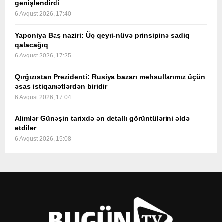
genişləndirdi
6 Avqust 2026, 17:40
Yaponiya Baş naziri: Üç qeyri-nüvə prinsipinə sadiq
qalacağıq
6 Avqust 2026, 17:25
Qırğızıstan Prezidenti: Rusiya bazarı məhsullarımız üçün
əsas istiqamətlərdən biridir
6 Avqust 2026, 17:04
Alimlər Günəşin tarixdə ən detallı görüntülərini əldə
etdilər
6 Avqust 2026, 15:08