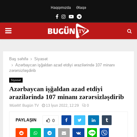
Haqqımızda
Əlaqə
Facebook
Instagram
Youtube
Telegram
PRIMARY
MENU
Baş səhifə
Siyasət
Azərbaycan işğaldan azad etdiyi ərazilərində 107 minanı
zərərsizləşdirib
Siyasət
Azərbaycan işğaldan azad etdiyi
ərazilərində 107 minanı zərərsizləşdirib
Müəllif:
Bugün TV
13 İyun 2022, 12:29
0
PAYLAŞIN
0