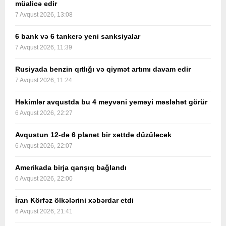
müalicə edir
7 Avqust 2026, 13:08
6 bank və 6 tankerə yeni sanksiyalar
7 Avqust 2026, 11:39
Rusiyada benzin qıtlığı və qiymət artımı davam edir
7 Avqust 2026, 11:24
Həkimlər avqustda bu 4 meyvəni yeməyi məsləhət görür
6 Avqust 2026, 22:27
Avqustun 12-də 6 planet bir xəttdə düzüləcək
6 Avqust 2026, 22:07
Amerikada birja qarışıq bağlandı
6 Avqust 2026, 22:00
İran Körfəz ölkələrini xəbərdar etdi
6 Avqust 2026, 21:41