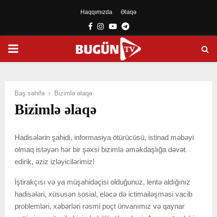
Haqqımızda
Əlaqə
Facebook
Instagram
Youtube
Telegram
PRIMARY
MENU
Baş səhifə
Bizimlə əlaqə
Bizimlə əlaqə
Hadisələrin şahidi, informasiya ötürücüsü, istinad məbəyi
olmaq istəyən hər bir şəxsi bizimlə əməkdaşlığa dəvət
edirik, əziz izləyicilərimiz!
İştirakçısı və ya müşahidəçisi olduğunuz, lentə aldığınız
hadisələri, xüsusən sosial, eləcə də ictimailəşməsi vacib
problemləri, xəbərləri rəsmi poçt ünvanımız və qaynar