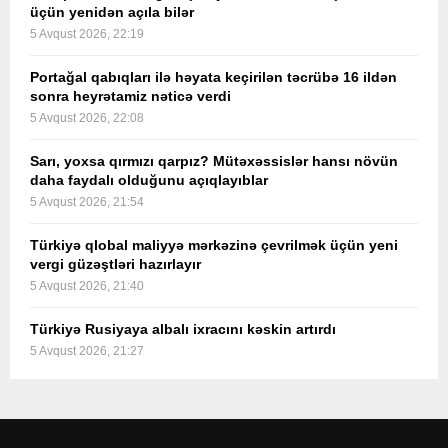
üçün yenidən açıla bilər
5 Avqust 2026, 22:19
Portağal qabıqları ilə həyata keçirilən təcrübə 16 ildən
sonra heyrətamiz nəticə verdi
5 Avqust 2026, 22:08
Sarı, yoxsa qırmızı qarpız? Mütəxəssislər hansı növün
daha faydalı olduğunu açıqlayıblar
5 Avqust 2026, 21:54
Türkiyə qlobal maliyyə mərkəzinə çevrilmək üçün yeni
vergi güzəştləri hazırlayır
5 Avqust 2026, 21:40
Türkiyə Rusiyaya albalı ixracını kəskin artırdı
5 Avqust 2026, 21:27