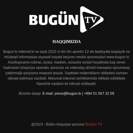
HAQQIMIZDA
Bugun.tv internet tv və saytı 2022-ci ilin ilin aprelin 12-də fəaliyyətə başlayıb və
müstəqil informasiya siyasəti həyata keçirən media qurumudur! www.bugun.tv
Azərbaycanın ictimai, siyasi, mədəni, xüsusilə sosial həyatında baş verən
hadisələri izləyiciyə operativ, qərəzsiz və vətəndaş-dövlət maraqları qorunaraq
çatdırmağı qarşısına məqsəd qoyub. Saytdakı materialların istifadəsi zamanı
istinad edilməsi vacibdir. Məlumat internet səhifələrində istifadə edildikdə
hiperlink vasitəsi ilə istinad mütləqdir.
Bizimlə əlaqə:
E-mail: press@bugun.tv | +994 51 567 32 09
@2023 - Bütün hüquqlar qorunur
BuGün TV