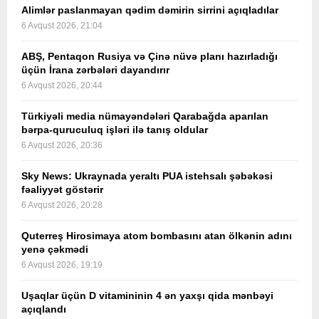
Alimlər paslanmayan qədim dəmirin sirrini açıqladılar
6 Avqust 2026, 21:04
ABŞ, Pentaqon Rusiya və Çinə nüvə planı hazırladığı
üçün İrana zərbələri dayandırır
6 Avqust 2026, 20:44
Türkiyəli media nümayəndələri Qarabağda aparılan
bərpa-quruculuq işləri ilə tanış oldular
6 Avqust 2026, 20:36
Sky News: Ukraynada yeraltı PUA istehsalı şəbəkəsi
fəaliyyət göstərir
6 Avqust 2026, 20:28
Quterreş Hirosimaya atom bombasını atan ölkənin adını
yenə çəkmədi
6 Avqust 2026, 19:19
Uşaqlar üçün D vitamininin 4 ən yaxşı qida mənbəyi
açıqlandı