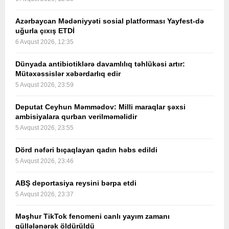
Azərbaycan Mədəniyyəti sosial platforması Yayfest-də
uğurla çıxış ETDİ
6 Avqust 2026, 12:35
Dünyada antibiotiklərə davamlılıq təhlükəsi artır:
Mütəxəssislər xəbərdarlıq edir
5 Avqust 2026, 23:59
Deputat Ceyhun Məmmədov: Milli maraqlar şəxsi
ambisiyalara qurban verilməməlidir
5 Avqust 2026, 23:55
Dörd nəfəri bıçaqlayan qadın həbs edildi
5 Avqust 2026, 23:46
ABŞ deportasiya reysini bərpa etdi
5 Avqust 2026, 23:37
Məşhur TikTok fenomeni canlı yayım zamanı
güllələnərək öldürüldü