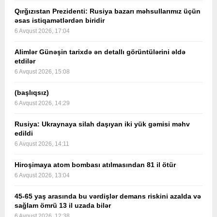
Qırğızıstan Prezidenti: Rusiya bazarı məhsullarımız üçün
əsas istiqamətlərdən biridir
6 Avqust 2026, 17:04
Alimlər Günəşin tarixdə ən detallı görüntülərini əldə
etdilər
6 Avqust 2026, 15:08
(başlıqsız)
6 Avqust 2026, 14:29
Rusiya: Ukraynaya silah daşıyan iki yük gəmisi məhv
edildi
6 Avqust 2026, 14:11
Hiroşimaya atom bombası atılmasından 81 il ötür
6 Avqust 2026, 13:04
45-65 yaş arasında bu vərdişlər demans riskini azalda və
sağlam ömrü 13 il uzada bilər
6 Avqust 2026, 12:38