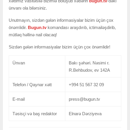
xəttimiz vasitəsilə bizimlə bölüşüb xəbərin
bugun.tv
-dəki
ünvanı ola bilərsiniz.
Unutmayın, sizdən gələn informasiyalar bizim üçün çox
önəmlidir.
Bugun.tv
komandası araşdırıb, ictimailəşdirib,
mütləq həllinə nail olacaq!
Sizdən gələn informasiyalar bizim üçün çox önəmlidir!
Ünvan
Bakı şəhəri. Nəsimi r.
R.Behbudov, ev 142A
Telefon / Qaynar xətt
+994 51 567 32 09
E-mail
press@bugun.tv
Təsisçi və baş redaktor
Elnarə Dərziyeva