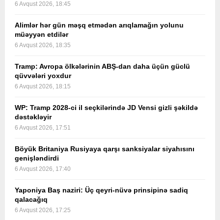
6 Avqust 2026, 18:45
Alimlər hər gün məşq etmədən arıqlamağın yolunu
müəyyən etdilər
6 Avqust 2026, 18:35
Tramp: Avropa ölkələrinin ABŞ-dan daha üçün güclü
qüvvələri yoxdur
6 Avqust 2026, 18:15
WP: Tramp 2028-ci il seçkilərində JD Vensi gizli şəkildə
dəstəkləyir
6 Avqust 2026, 17:51
Böyük Britaniya Rusiyaya qarşı sanksiyalar siyahısını
genişləndirdi
6 Avqust 2026, 17:40
Yaponiya Baş naziri: Üç qeyri-nüvə prinsipinə sadiq
qalacağıq
6 Avqust 2026, 17:25