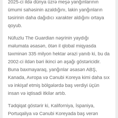
2025-ci ildə dünya üzrə meşə yanğınlarının
ümumi sahəsinin azaldığını, lakin yanğınların
təsirinin daha dağıdıcı xarakter aldığını ortaya
qoyub.
Nüfuzlu The Guardian nəşrinin yaydığı
məlumata əsasən, ötən il qlobal miqyasda
təxminən 335 milyon hektar ərazi yanıb ki, bu da
2002-ci ildən bəri ikinci ən aşağı göstəricidir.
Buna baxmayaraq, yanğınlar əsasən ABŞ,
Kanada, Avropa və Cənubi Koreya kimi daha sıx
və inkişaf etmiş bölgələrdə baş verdiyi üçün
insan və iqtisadi itkilər artıb.
Tədqiqat göstərir ki, Kaliforniya, İspaniya,
Portuqaliya və Cənubi Koreyada baş verən