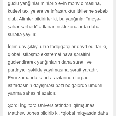
güclü yanğınlar minlərlə evin məhv olmasına,
kütləvi təxliyələrə və infrastruktur itkilərinə səbəb
olub. Alimlər bildirirlər ki, bu yanğınlar “meşə-
şəhər sərhədi” adlanan riskli zonalarda daha
sürətlə yayılır.
İqlim dəyişikliyi üzrə tədqiqatçılar qeyd edirlər ki,
qlobal istiləşmə ekstremal hava şəraitini
gücləndirərək yanğınların daha sürətli və
partlayıcı şəkildə yayılmasına şərait yaradır.
Eyni zamanda kənd ərazilərində torpaq
istifadəsinin dəyişməsi bəzi bölgələrdə ümumi
yanma sahəsini azaldır.
Şərqi İngiltərə Universitetindən iqlimşünas
Matthew Jones bildirib ki, “qlobal miqyasda daha