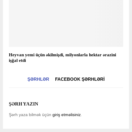
Heyvan yemi üçün əkilmişdi, milyonlarla hektar ərazini
işğal etdi
ŞƏRHLƏR
FACEBOOK ŞƏRHLƏRI
ŞƏRH YAZIN
Şərh yaza bilmək üçün
giriş etməlisiniz
.