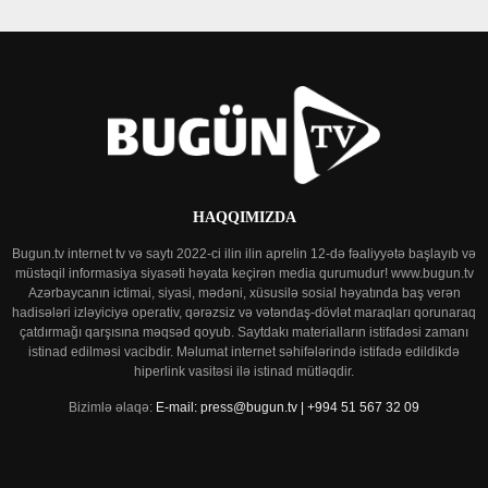
HAQQIMIZDA
Bugun.tv internet tv və saytı 2022-ci ilin ilin aprelin 12-də fəaliyyətə başlayıb və
müstəqil informasiya siyasəti həyata keçirən media qurumudur! www.bugun.tv
Azərbaycanın ictimai, siyasi, mədəni, xüsusilə sosial həyatında baş verən
hadisələri izləyiciyə operativ, qərəzsiz və vətəndaş-dövlət maraqları qorunaraq
çatdırmağı qarşısına məqsəd qoyub. Saytdakı materialların istifadəsi zamanı
istinad edilməsi vacibdir. Məlumat internet səhifələrində istifadə edildikdə
hiperlink vasitəsi ilə istinad mütləqdir.
Bizimlə əlaqə:
E-mail: press@bugun.tv | +994 51 567 32 09