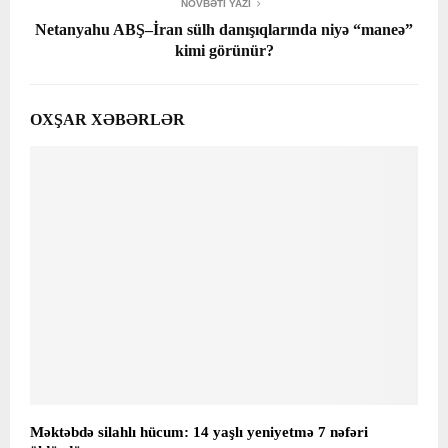
NÖVBƏTI YAZI
Netanyahu ABŞ–İran sülh danışıqlarında niyə “maneə”
kimi görünür?
OXŞAR XƏBƏRLƏR
Məktəbdə silahlı hücum: 14 yaşlı yeniyetmə 7 nəfəri