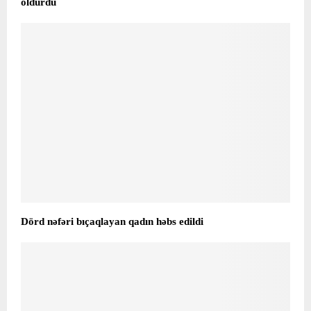
öldürdü
Dörd nəfəri bıçaqlayan qadın həbs edildi