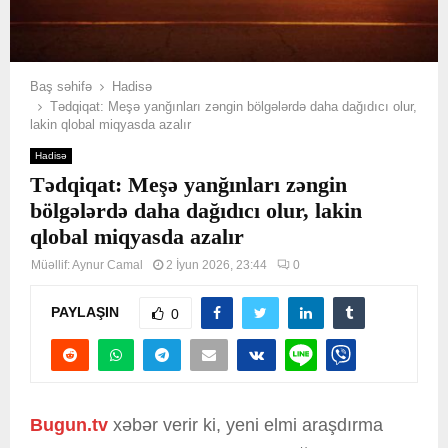
Baş səhifə
Hadisə
Tədqiqat: Meşə yanğınları zəngin bölgələrdə daha dağıdıcı olur,
lakin qlobal miqyasda azalır
Hadisə
Tədqiqat: Meşə yanğınları zəngin
bölgələrdə daha dağıdıcı olur, lakin
qlobal miqyasda azalır
Müəllif:
Aynur Camal
2 İyun 2026, 23:44
0
PAYLAŞIN
0
Bugun.tv
xəbər verir ki, yeni elmi araşdırma