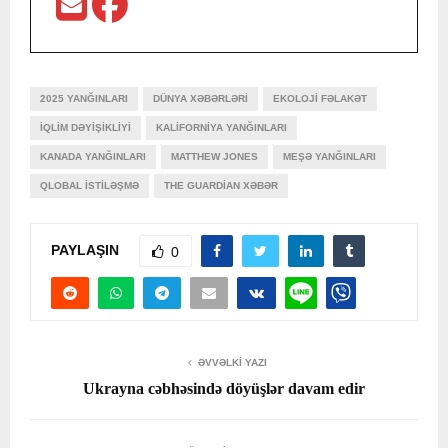
2025 YANĞINLARI
DÜNYA XƏBƏRLƏRI
EKOLOJI FƏLAKƏT
IQLIM DƏYIŞIKLIYI
KALIFORNIYA YANĞINLARI
KANADA YANĞINLARI
MATTHEW JONES
MEŞƏ YANĞINLARI
QLOBAL ISTILƏŞMƏ
THE GUARDIAN XƏBƏR
PAYLAŞIN
0
ƏVVƏLKI YAZI
Ukrayna cəbhəsində döyüşlər davam edir