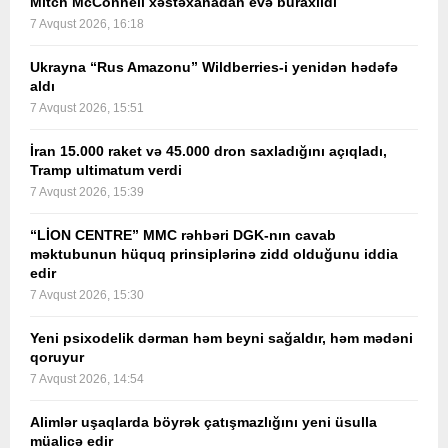
Mitch McConnell xəstəxanadan evə buraxıldı
7 Avqust 2026, 16:18
Ukrayna “Rus Amazonu” Wildberries-i yenidən hədəfə
aldı
7 Avqust 2026, 15:51
İran 15.000 raket və 45.000 dron saxladığını açıqladı,
Tramp ultimatum verdi
7 Avqust 2026, 15:39
“LİON CENTRE” MMC rəhbəri DGK-nın cavab
məktubunun hüquq prinsiplərinə zidd olduğunu iddia
edir
7 Avqust 2026, 15:30
Yeni psixodelik dərman həm beyni sağaldır, həm mədəni
qoruyur
7 Avqust 2026, 14:54
Alimlər uşaqlarda böyrək çatışmazlığını yeni üsulla
müalicə edir