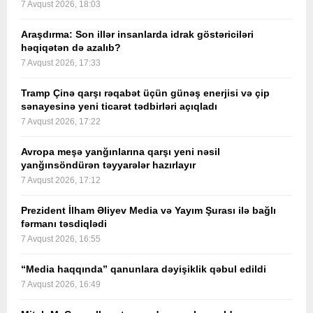
7 Avqust 2026, 18:03
Araşdırma: Son illər insanlarda idrak göstəriciləri
həqiqətən də azalıb?
7 Avqust 2026, 17:33
Tramp Çinə qarşı rəqabət üçün günəş enerjisi və çip
sənayesinə yeni ticarət tədbirləri açıqladı
7 Avqust 2026, 17:22
Avropa meşə yanğınlarına qarşı yeni nəsil
yanğınsöndürən təyyarələr hazırlayır
7 Avqust 2026, 17:12
Prezident İlham Əliyev Media və Yayım Şurası ilə bağlı
fərmanı təsdiqlədi
7 Avqust 2026, 16:55
“Media haqqında” qanunlara dəyişiklik qəbul edildi
7 Avqust 2026, 16:49