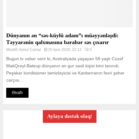
Dünyanın ən “səs-küylü adam”ı müəyyənləşdi:
Təyyarənin qalxmasına bərabər səs çıxarır
Müəllif:
Aynur Camal
25 İyun 2026, 22:12
0
Bugun.tv xəbər verir ki, Avstraliyada yaşayan 58 yaşlı Cozef
MakQreyl-Bateup dünyanın ən gur səsli kişisi kimi tanınıb.
Peşəkar kondisioner təmizləyicisi və Kanberranın fəxri şəhər
carçısı...
Ətraflı
Aylaya dəstək olaq!