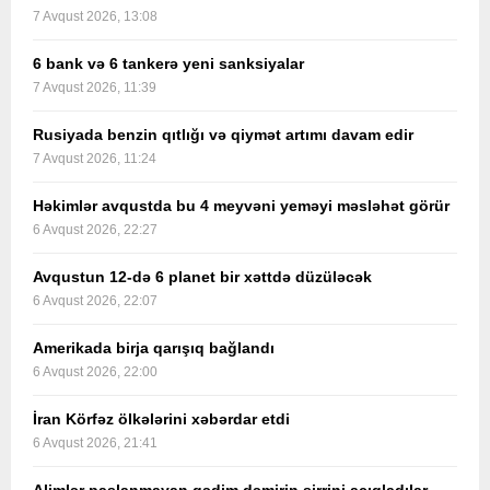
7 Avqust 2026, 13:08
6 bank və 6 tankerə yeni sanksiyalar
7 Avqust 2026, 11:39
Rusiyada benzin qıtlığı və qiymət artımı davam edir
7 Avqust 2026, 11:24
Həkimlər avqustda bu 4 meyvəni yeməyi məsləhət görür
6 Avqust 2026, 22:27
Avqustun 12-də 6 planet bir xəttdə düzüləcək
6 Avqust 2026, 22:07
Amerikada birja qarışıq bağlandı
6 Avqust 2026, 22:00
İran Körfəz ölkələrini xəbərdar etdi
6 Avqust 2026, 21:41