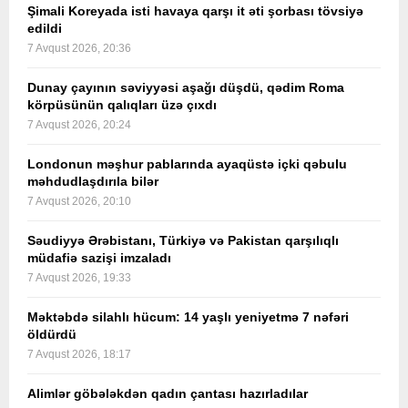
Şimali Koreyada isti havaya qarşı it əti şorbası tövsiyə
edildi
7 Avqust 2026, 20:36
Dunay çayının səviyyəsi aşağı düşdü, qədim Roma
körpüsünün qalıqları üzə çıxdı
7 Avqust 2026, 20:24
Londonun məşhur pablarında ayaqüstə içki qəbulu
məhdudlaşdırıla bilər
7 Avqust 2026, 20:10
Səudiyyə Ərəbistanı, Türkiyə və Pakistan qarşılıqlı
müdafiə sazişi imzaladı
7 Avqust 2026, 19:33
Məktəbdə silahlı hücum: 14 yaşlı yeniyetmə 7 nəfəri
öldürdü
7 Avqust 2026, 18:17
Alimlər göbələkdən qadın çantası hazırladılar