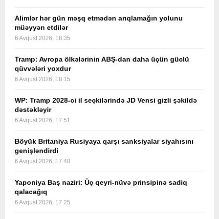
Alimlər hər gün məşq etmədən arıqlamağın yolunu
müəyyən etdilər
6 Avqust 2026, 18:35
Tramp: Avropa ölkələrinin ABŞ-dan daha üçün güclü
qüvvələri yoxdur
6 Avqust 2026, 18:15
WP: Tramp 2028-ci il seçkilərində JD Vensi gizli şəkildə
dəstəkləyir
6 Avqust 2026, 17:51
Böyük Britaniya Rusiyaya qarşı sanksiyalar siyahısını
genişləndirdi
6 Avqust 2026, 17:40
Yaponiya Baş naziri: Üç qeyri-nüvə prinsipinə sadiq
qalacağıq
6 Avqust 2026, 17:25