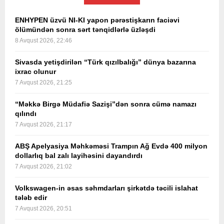
ENHYPEN üzvü NI-KI yapon pərəstişkarın faciəvi
ölümündən sonra sərt tənqidlərlə üzləşdi
8 Avqust 2026, 22:46
Sivasda yetişdirilən “Türk qızılbalığı” dünya bazarına
ixrac olunur
7 Avqust 2026, 21:25
“Məkkə Birgə Müdafiə Sazişi”dən sonra cümə namazı
qılındı
7 Avqust 2026, 21:17
ABŞ Apelyasiya Məhkəməsi Trampın Ağ Evdə 400 milyon
dollarlıq bal zalı layihəsini dayandırdı
7 Avqust 2026, 21:02
Volkswagen-in əsas səhmdarları şirkətdə təcili islahat
tələb edir
7 Avqust 2026, 20:51