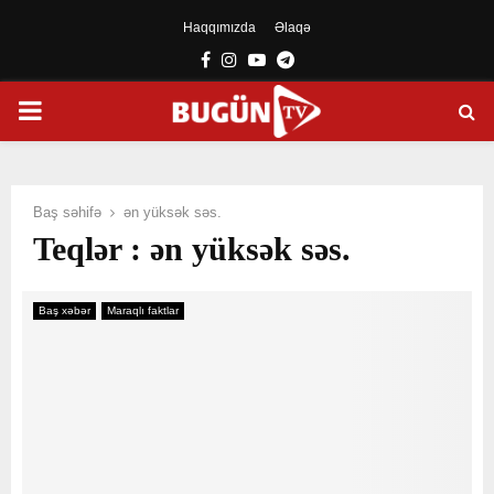
Haqqımızda
Əlaqə
Facebook
Instagram
Youtube
Telegram
PRIMARY
MENU
Baş səhifə
ən yüksək səs.
Teqlər : ən yüksək səs.
Baş xəbər
Maraqlı faktlar