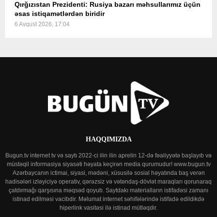
Qırğızıstan Prezidenti: Rusiya bazarı məhsullarımız üçün
əsas istiqamətlərdən biridir
6 Avqust 2026, 17:04
HAQQIMIZDA
Bugun.tv internet tv və saytı 2022-ci ilin ilin aprelin 12-də fəaliyyətə başlayıb və
müstəqil informasiya siyasəti həyata keçirən media qurumudur! www.bugun.tv
Azərbaycanın ictimai, siyasi, mədəni, xüsusilə sosial həyatında baş verən
hadisələri izləyiciyə operativ, qərəzsiz və vətəndaş-dövlət maraqları qorunaraq
çatdırmağı qarşısına məqsəd qoyub. Saytdakı materialların istifadəsi zamanı
istinad edilməsi vacibdir. Məlumat internet səhifələrində istifadə edildikdə
hiperlink vasitəsi ilə istinad mütləqdir.