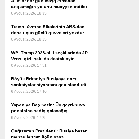
Alimlər hər gün məşq etmədən
arıqlamağın yolunu müəyyən etdilər
6 Avqust 2026, 18:35
Tramp: Avropa ölkələrinin ABŞ-dan
daha üçün güclü qüvvələri yoxdur
6 Avqust 2026, 18:15
WP: Tramp 2028-ci il seçkilərində JD
Vensi gizli şəkildə dəstəkləyir
6 Avqust 2026, 17:51
Böyük Britaniya Rusiyaya qarşı
sanksiyalar siyahısını genişləndirdi
6 Avqust 2026, 17:40
Yaponiya Baş naziri: Üç qeyri-nüvə
prinsipinə sadiq qalacağıq
6 Avqust 2026, 17:25
Qırğızıstan Prezidenti: Rusiya bazarı
məhsullarımız üçün əsas