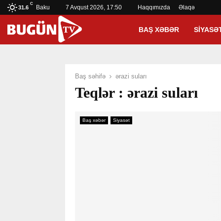
C
Baku
7 Avqust 2026, 17:50
Haqqımızda
Əlaqə
31.6
BAŞ XƏBƏR
SIYASƏ
Baş səhifə
ərazi suları
Teqlər : ərazi suları
Baş xəbər
Siyasət