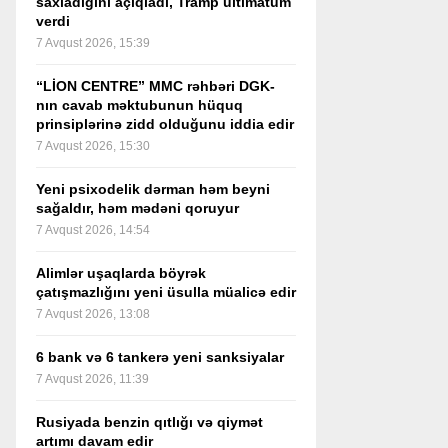
saxladığını açıqladı, Tramp ultimatum
verdi
7 Avqust 2026, 15:39
“LİON CENTRE” MMC rəhbəri DGK-
nın cavab məktubunun hüquq
prinsiplərinə zidd olduğunu iddia edir
7 Avqust 2026, 15:30
Yeni psixodelik dərman həm beyni
sağaldır, həm mədəni qoruyur
7 Avqust 2026, 14:54
Alimlər uşaqlarda böyrək
çatışmazlığını yeni üsulla müalicə edir
7 Avqust 2026, 13:08
6 bank və 6 tankerə yeni sanksiyalar
7 Avqust 2026, 11:39
Rusiyada benzin qıtlığı və qiymət
artımı davam edir