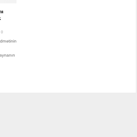
nı
k
0
idmətinin
raynanın