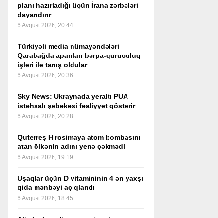
planı hazırladığı üçün İrana zərbələri
dayandırır
6 Avqust 2026, 20:44
Türkiyəli media nümayəndələri
Qarabağda aparılan bərpa-quruculuq
işləri ilə tanış oldular
6 Avqust 2026, 20:36
Sky News: Ukraynada yeraltı PUA
istehsalı şəbəkəsi fəaliyyət göstərir
6 Avqust 2026, 20:28
Quterreş Hirosimaya atom bombasını
atan ölkənin adını yenə çəkmədi
6 Avqust 2026, 19:19
Uşaqlar üçün D vitamininin 4 ən yaxşı
qida mənbəyi açıqlandı
6 Avqust 2026, 18:45