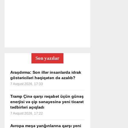
Son yazılar
Araşdırma: Son illər insanlarda idrak
göstəriciləri həqiqətən də azalıb?
7 Avqust 2026, 17:33
Tramp Çinə qarşı rəqabət üçün günəş
enerjisi və çip sənayesinə yeni ticarət
tədbirləri açıqladı
7 Avqust 2026, 17:22
Avropa meşə yanğınlarına qarşı yeni