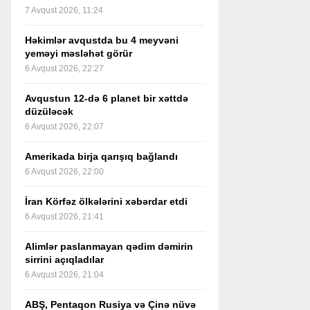
7 Avqust 2026, 11:24
Həkimlər avqustda bu 4 meyvəni
yeməyi məsləhət görür
6 Avqust 2026, 22:27
Avqustun 12-də 6 planet bir xəttdə
düzüləcək
6 Avqust 2026, 22:07
Amerikada birja qarışıq bağlandı
6 Avqust 2026, 22:00
İran Körfəz ölkələrini xəbərdar etdi
6 Avqust 2026, 21:41
Alimlər paslanmayan qədim dəmirin
sirrini açıqladılar
6 Avqust 2026, 21:04
ABŞ, Pentaqon Rusiya və Çinə nüvə