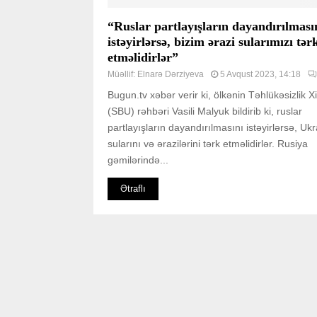
“Ruslar partlayışların dayandırılması
istəyirlərsə, bizim ərazi sularımızı tər
etməlidirlər”
Müəllif:
Elnarə Dərziyeva
5 Avqust 2023, 14:18
Bugun.tv xəbər verir ki, ölkənin Təhlükəsizlik X
(SBU) rəhbəri Vasili Malyuk bildirib ki, ruslar
partlayışların dayandırılmasını istəyirlərsə, Uk
sularını və ərazilərini tərk etməlidirlər. Rusiya
gəmilərində...
Ətraflı