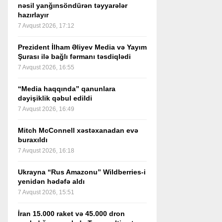
nəsil yanğınsöndürən təyyarələr
hazırlayır
7 Avqust 2026, 17:12
Prezident İlham Əliyev Media və Yayım
Şurası ilə bağlı fərmanı təsdiqlədi
7 Avqust 2026, 16:55
“Media haqqında” qanunlara
dəyişiklik qəbul edildi
7 Avqust 2026, 16:49
Mitch McConnell xəstəxanadan evə
buraxıldı
7 Avqust 2026, 16:18
Ukrayna “Rus Amazonu” Wildberries-i
yenidən hədəfə aldı
7 Avqust 2026, 15:51
İran 15.000 raket və 45.000 dron