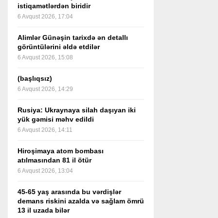
istiqamətlərdən biridir
6 Avqust 2026, 17:04
Alimlər Günəşin tarixdə ən detallı
görüntülərini əldə etdilər
6 Avqust 2026, 15:08
(başlıqsız)
6 Avqust 2026, 14:29
Rusiya: Ukraynaya silah daşıyan iki
yük gəmisi məhv edildi
6 Avqust 2026, 14:11
Hiroşimaya atom bombası
atılmasından 81 il ötür
6 Avqust 2026, 13:04
45-65 yaş arasında bu vərdişlər
demans riskini azalda və sağlam ömrü
13 il uzada bilər