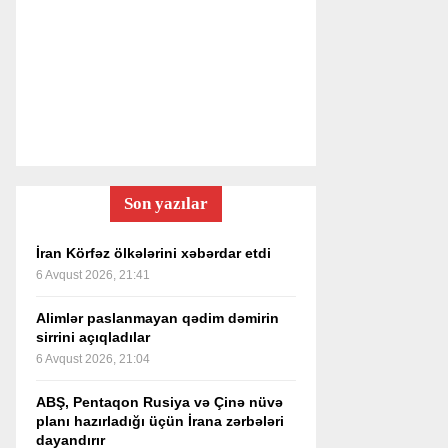
Son yazılar
İran Körfəz ölkələrini xəbərdar etdi
6 Avqust 2026, 21:41
Alimlər paslanmayan qədim dəmirin
sirrini açıqladılar
6 Avqust 2026, 21:04
ABŞ, Pentaqon Rusiya və Çinə nüvə
planı hazırladığı üçün İrana zərbələri
dayandırır