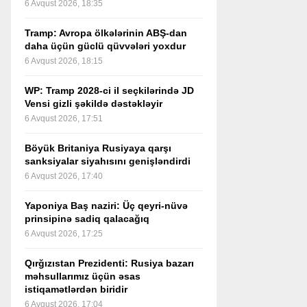
6 Avqust 2026, 18:35
Tramp: Avropa ölkələrinin ABŞ-dan
daha üçün güclü qüvvələri yoxdur
6 Avqust 2026, 18:15
WP: Tramp 2028-ci il seçkilərində JD
Vensi gizli şəkildə dəstəkləyir
6 Avqust 2026, 17:51
Böyük Britaniya Rusiyaya qarşı
sanksiyalar siyahısını genişləndirdi
6 Avqust 2026, 17:40
Yaponiya Baş naziri: Üç qeyri-nüvə
prinsipinə sadiq qalacağıq
6 Avqust 2026, 17:25
Qırğızıstan Prezidenti: Rusiya bazarı
məhsullarımız üçün əsas
istiqamətlərdən biridir
6 Avqust 2026, 17:04