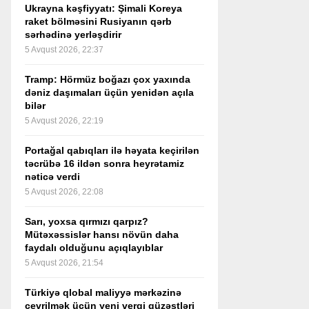
Ukrayna kəşfiyyatı: Şimali Koreya
raket bölməsini Rusiyanın qərb
sərhədinə yerləşdirir
5 Avqust 2026, 22:37
Tramp: Hörmüz boğazı çox yaxında
dəniz daşımaları üçün yenidən açıla
bilər
5 Avqust 2026, 22:19
Portağal qabıqları ilə həyata keçirilən
təcrübə 16 ildən sonra heyrətamiz
nəticə verdi
5 Avqust 2026, 22:08
Sarı, yoxsa qırmızı qarpız?
Mütəxəssislər hansı növün daha
faydalı olduğunu açıqlayıblar
5 Avqust 2026, 21:54
Türkiyə qlobal maliyyə mərkəzinə
çevrilmək üçün yeni vergi güzəştləri