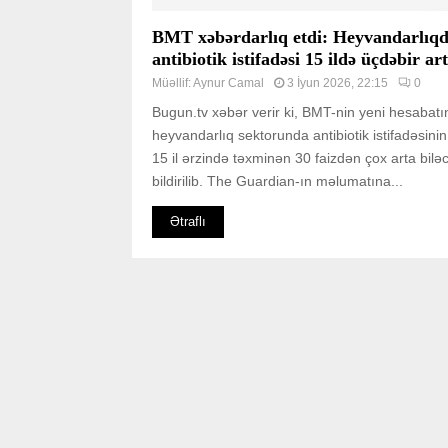
BMT xəbərdarlıq etdi: Heyvandarlıq
antibiotik istifadəsi 15 ildə üçdəbir art
Müəllif:
Aynur Camal
3 İyun 2026, 22:15
0
Bugun.tv xəbər verir ki, BMT-nin yeni hesabat
heyvandarlıq sektorunda antibiotik istifadəsinin
15 il ərzində təxminən 30 faizdən çox arta bilə
bildirilib. The Guardian-ın məlumatına...
Ətraflı