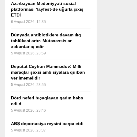
Azərbaycan Mədəniyyəti sosial
platforması Yayfest-də uğurla çıxış
ETDİ
6 Avqust 2026, 12:35
Dünyada antibiotiklərə davamlılıq
təhlükəsi artır: Mütəxəssislər
xəbərdarlıq edir
5 Avqust 2026, 23:59
Deputat Ceyhun Məmmədov: Milli
maraqlar şəxsi ambisiyalara qurban
verilməməlidir
5 Avqust 2026, 23:55
Dörd nəfəri bıçaqlayan qadın həbs
edildi
5 Avqust 2026, 23:46
ABŞ deportasiya reysini bərpa etdi
5 Avqust 2026, 23:37