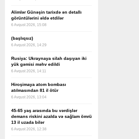
Alimlər Günəşin tarixdə ən detallı
görüntülərini əldə etdilər
6 Avqust 2026, 15:08
(başlıqsız)
6 Avqust 2026, 14:29
Rusiya: Ukraynaya silah daşıyan iki
yük gəmisi məhv edildi
6 Avqust 2026, 14:11
Hiroşimaya atom bombası
atılmasından 81 il ötür
6 Avqust 2026, 13:04
45-65 yaş arasında bu vərdişlər
demans riskini azalda və sağlam ömrü
13 il uzada bilər
6 Avqust 2026, 12:38