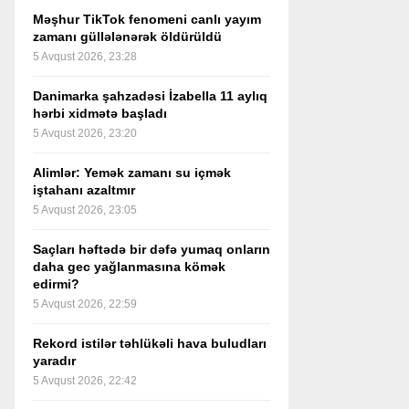
Məşhur TikTok fenomeni canlı yayım
zamanı güllələnərək öldürüldü
5 Avqust 2026, 23:28
Danimarka şahzadəsi İzabella 11 aylıq
hərbi xidmətə başladı
5 Avqust 2026, 23:20
Alimlər: Yemək zamanı su içmək
iştahanı azaltmır
5 Avqust 2026, 23:05
Saçları həftədə bir dəfə yumaq onların
daha gec yağlanmasına kömək
edirmi?
5 Avqust 2026, 22:59
Rekord istilər təhlükəli hava buludları
yaradır
5 Avqust 2026, 22:42