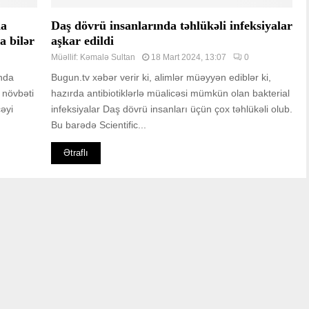
da
Daş dövrü insanlarında təhlükəli infeksiyalar
a bilər
aşkar edildi
Müəllif:
Kəmalə Sultan
18 Mart 2024, 13:07
0
ında
Bugun.tv xəbər verir ki, alimlər müəyyən ediblər ki,
 növbəti
hazırda antibiotiklərlə müalicəsi mümkün olan bakterial
cəyi
infeksiyalar Daş dövrü insanları üçün çox təhlükəli olub.
Bu barədə Scientific...
Ətraflı