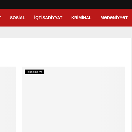
T
SOSIAL
İQTISADIYYAT
KRIMINAL
MƏDƏNIYYƏT
Texnologiya