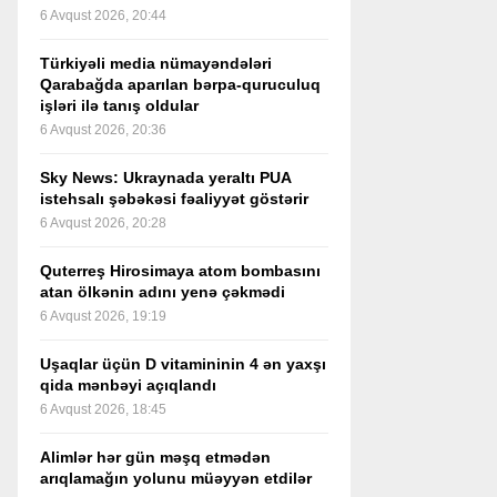
6 Avqust 2026, 20:44
Türkiyəli media nümayəndələri
Qarabağda aparılan bərpa-quruculuq
işləri ilə tanış oldular
6 Avqust 2026, 20:36
Sky News: Ukraynada yeraltı PUA
istehsalı şəbəkəsi fəaliyyət göstərir
6 Avqust 2026, 20:28
Quterreş Hirosimaya atom bombasını
atan ölkənin adını yenə çəkmədi
6 Avqust 2026, 19:19
Uşaqlar üçün D vitamininin 4 ən yaxşı
qida mənbəyi açıqlandı
6 Avqust 2026, 18:45
Alimlər hər gün məşq etmədən
arıqlamağın yolunu müəyyən etdilər