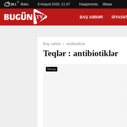
C
Baku
6 Avqust 2026, 21:47
Haqqımızda
Əlaqə
28.1
BAŞ XƏBƏR
SIYASƏ
Baş səhifə
antibiotiklər
Teqlər : antibiotiklər
Dünya