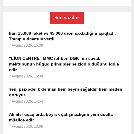
Son yazılar
İran 15.000 raket və 45.000 dron saxladığını açıqladı,
Tramp ultimatum verdi
7 Avqust 2026, 15:39
“LİON CENTRE” MMC rəhbəri DGK-nın cavab
məktubunun hüquq prinsiplərinə zidd olduğunu iddia
edir
7 Avqust 2026, 15:30
Yeni psixodelik dərman həm beyni sağaldır, həm mədəni
qoruyur
7 Avqust 2026, 14:54
Alimlər uşaqlarda böyrək çatışmazlığını yeni üsulla
müalicə edir
7 Avqust 2026, 13:08