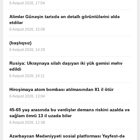
6 Avqust 2026, 17:04
Alimlər Günəşin tarixdə ən detallı görüntülərini əldə
etdilər
6 Avqust 2026, 15:08
(başlıqsız)
6 Avqust 2026, 14:29
Rusiya: Ukraynaya silah daşıyan iki yük gəmisi məhv
edildi
6 Avqust 2026, 14:11
Hiroşimaya atom bombası atılmasından 81 il ötür
6 Avqust 2026, 13:04
45-65 yaş arasında bu vərdişlər demans riskini azalda və
sağlam ömrü 13 il uzada bilər
6 Avqust 2026, 12:38
Azərbaycan Mədəniyyəti sosial platforması Yayfest-də