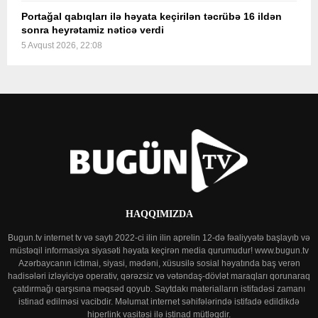
Portağal qabıqları ilə həyata keçirilən təcrübə 16 ildən
sonra heyrətamiz nəticə verdi
5 Avqust 2026, 22:08
HAQQIMIZDA
Bugun.tv internet tv və saytı 2022-ci ilin ilin aprelin 12-də fəaliyyətə başlayıb və
müstəqil informasiya siyasəti həyata keçirən media qurumudur! www.bugun.tv
Azərbaycanın ictimai, siyasi, mədəni, xüsusilə sosial həyatında baş verən
hadisələri izləyiciyə operativ, qərəzsiz və vətəndaş-dövlət maraqları qorunaraq
çatdırmağı qarşısına məqsəd qoyub. Saytdakı materialların istifadəsi zamanı
istinad edilməsi vacibdir. Məlumat internet səhifələrində istifadə edildikdə
hiperlink vasitəsi ilə istinad mütləqdir.