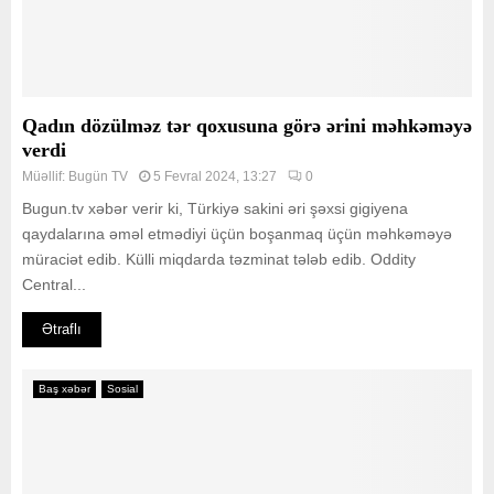
Qadın dözülməz tər qoxusuna görə ərini məhkəməyə
verdi
Müəllif:
Bugün TV
5 Fevral 2024, 13:27
0
Bugun.tv xəbər verir ki, Türkiyə sakini əri şəxsi gigiyena
qaydalarına əməl etmədiyi üçün boşanmaq üçün məhkəməyə
müraciət edib. Külli miqdarda təzminat tələb edib. Oddity
Central...
Ətraflı
Baş xəbər
Sosial