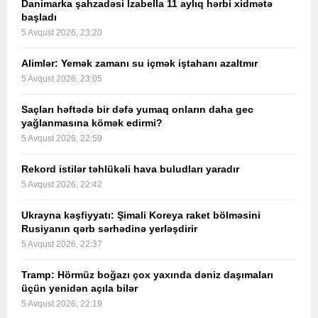
Danimarka şahzadəsi İzabella 11 aylıq hərbi xidmətə
başladı
5 Avqust 2026, 23:20
Alimlər: Yemək zamanı su içmək iştahanı azaltmır
5 Avqust 2026, 23:05
Saçları həftədə bir dəfə yumaq onların daha gec
yağlanmasına kömək edirmi?
5 Avqust 2026, 22:59
Rekord istilər təhlükəli hava buludları yaradır
5 Avqust 2026, 22:42
Ukrayna kəşfiyyatı: Şimali Koreya raket bölməsini
Rusiyanın qərb sərhədinə yerləşdirir
5 Avqust 2026, 22:37
Tramp: Hörmüz boğazı çox yaxında dəniz daşımaları
üçün yenidən açıla bilər
5 Avqust 2026, 22:19