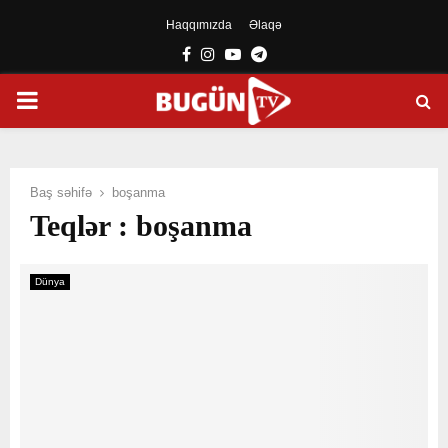
Haqqımızda
Əlaqə
Facebook
Instagram
Youtube
Telegram
PRIMARY
MENU
Baş səhifə
boşanma
Teqlər : boşanma
Dünya