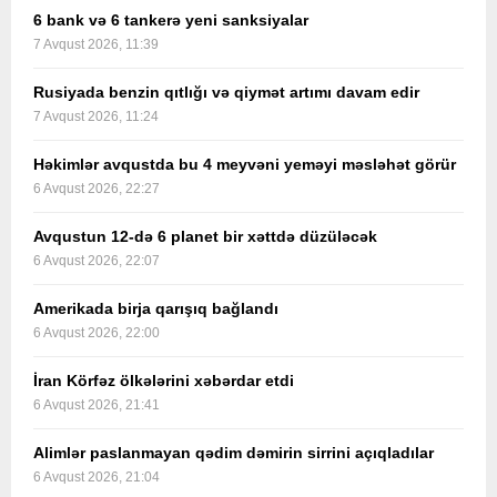
6 bank və 6 tankerə yeni sanksiyalar
7 Avqust 2026, 11:39
Rusiyada benzin qıtlığı və qiymət artımı davam edir
7 Avqust 2026, 11:24
Həkimlər avqustda bu 4 meyvəni yeməyi məsləhət görür
6 Avqust 2026, 22:27
Avqustun 12-də 6 planet bir xəttdə düzüləcək
6 Avqust 2026, 22:07
Amerikada birja qarışıq bağlandı
6 Avqust 2026, 22:00
İran Körfəz ölkələrini xəbərdar etdi
6 Avqust 2026, 21:41
Alimlər paslanmayan qədim dəmirin sirrini açıqladılar
6 Avqust 2026, 21:04