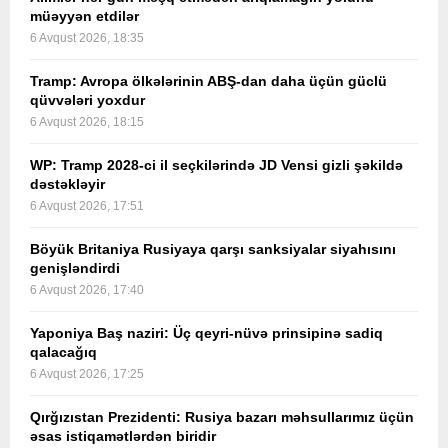
müəyyən etdilər
6 Avqust 2026, 18:35
Tramp: Avropa ölkələrinin ABŞ-dan daha üçün güclü
qüvvələri yoxdur
6 Avqust 2026, 18:15
WP: Tramp 2028-ci il seçkilərində JD Vensi gizli şəkildə
dəstəkləyir
6 Avqust 2026, 17:51
Böyük Britaniya Rusiyaya qarşı sanksiyalar siyahısını
genişləndirdi
6 Avqust 2026, 17:40
Yaponiya Baş naziri: Üç qeyri-nüvə prinsipinə sadiq
qalacağıq
6 Avqust 2026, 17:25
Qırğızıstan Prezidenti: Rusiya bazarı məhsullarımız üçün
əsas istiqamətlərdən biridir