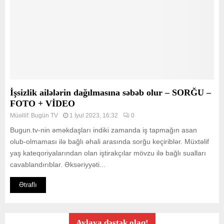
İşsizlik ailələrin dağılmasına səbəb olur – SORĞU –
FOTO + VİDEO
Müəllif:
Bugün TV
1 İyul 2023, 16:32
0
Bugun.tv-nin əməkdaşları indiki zamanda iş tapmağın asan
olub-olmaması ilə bağlı əhali arasında sorğu keçiriblər. Müxtəlif
yaş kateqoriyalarından olan iştirakçılar mövzu ilə bağlı sualları
cavablandırıblar. Əksəriyyəti...
Ətraflı
Aylaya dəstək olaq!