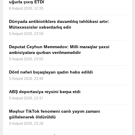
uğurla çıxış ETDİ
6 Avqust 2026, 12:35
Dünyada antibiotiklərə davamlılıq təhlükəsi artır:
Mütəxəssislər xəbərdarlıq edir
5 Avqust 2026, 23:59
Deputat Ceyhun Məmmədov: Milli maraqlar şəxsi
ambisiyalara qurban verilməməlidir
5 Avqust 2026, 23:55
Dörd nəfəri bıçaqlayan qadın həbs edildi
5 Avqust 2026, 23:46
ABŞ deportasiya reysini bərpa etdi
5 Avqust 2026, 23:37
Məşhur TikTok fenomeni canlı yayım zamanı
güllələnərək öldürüldü
5 Avqust 2026, 23:28