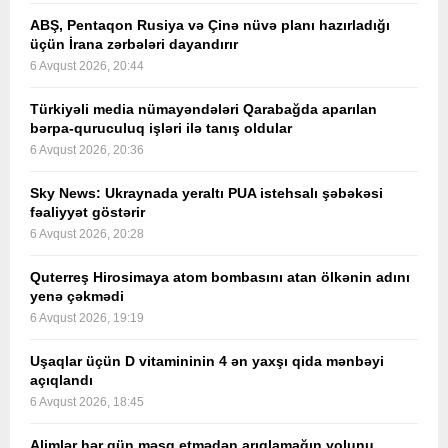
ABŞ, Pentaqon Rusiya və Çinə nüvə planı hazırladığı
üçün İrana zərbələri dayandırır
6 Avqust 2026, 20:44
Türkiyəli media nümayəndələri Qarabağda aparılan
bərpa-quruculuq işləri ilə tanış oldular
6 Avqust 2026, 20:36
Sky News: Ukraynada yeraltı PUA istehsalı şəbəkəsi
fəaliyyət göstərir
6 Avqust 2026, 20:28
Quterreş Hirosimaya atom bombasını atan ölkənin adını
yenə çəkmədi
6 Avqust 2026, 19:19
Uşaqlar üçün D vitamininin 4 ən yaxşı qida mənbəyi
açıqlandı
6 Avqust 2026, 18:45
Alimlər hər gün məşq etmədən arıqlamağın yolunu