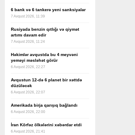
6 bank və 6 tankerə yeni sanksiyalar
7 Avqust 2026, 11:39
Rusiyada benzin qıtlığı və qiymət
artımı davam edir
7 Avqust 2026, 11:24
Həkimlər avqustda bu 4 meyvəni
yeməyi məsləhət görür
6 Avqust 2026, 22:27
Avqustun 12-də 6 planet bir xəttdə
düzüləcək
6 Avqust 2026, 22:07
Amerikada birja qarışıq bağlandı
6 Avqust 2026, 22:00
İran Körfəz ölkələrini xəbərdar etdi
6 Avqust 2026, 21:41