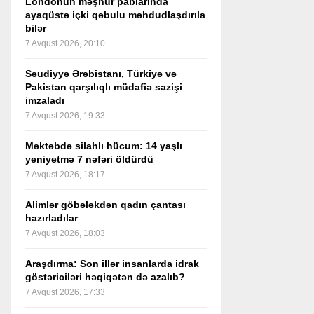
Londonun məşhur pablarında
ayaqüstə içki qəbulu məhdudlaşdırıla
bilər
7 Avqust 2026, 20:10
Səudiyyə Ərəbistanı, Türkiyə və
Pakistan qarşılıqlı müdafiə sazişi
imzaladı
7 Avqust 2026, 19:33
Məktəbdə silahlı hücum: 14 yaşlı
yeniyetmə 7 nəfəri öldürdü
7 Avqust 2026, 18:17
Alimlər göbələkdən qadın çantası
hazırladılar
7 Avqust 2026, 18:03
Araşdırma: Son illər insanlarda idrak
göstəriciləri həqiqətən də azalıb?
7 Avqust 2026, 17:33