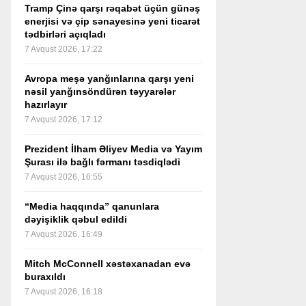
Tramp Çinə qarşı rəqabət üçün günəş
enerjisi və çip sənayesinə yeni ticarət
tədbirləri açıqladı
7 Avqust 2026, 17:22
Avropa meşə yanğınlarına qarşı yeni
nəsil yanğınsöndürən təyyarələr
hazırlayır
7 Avqust 2026, 17:12
Prezident İlham Əliyev Media və Yayım
Şurası ilə bağlı fərmanı təsdiqlədi
7 Avqust 2026, 16:55
“Media haqqında” qanunlara
dəyişiklik qəbul edildi
7 Avqust 2026, 16:49
Mitch McConnell xəstəxanadan evə
buraxıldı
7 Avqust 2026, 16:18