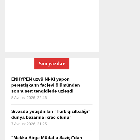
Son yazılar
ENHYPEN üzvü NI-KI yapon
pərəstişkarın faciəvi ölümündən
sonra sərt tənqidlərlə üzləşdi
8 Avqust 2026, 22:46
Sivasda yetişdirilən “Türk qızılbalığı”
dünya bazarına ixrac olunur
7 Avqust 2026, 21:25
“Məkkə Birgə Müdafiə Sazişi”dən