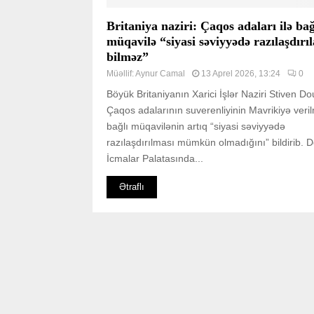
Britaniya naziri: Çaqos adaları ilə bağ
müqavilə “siyasi səviyyədə razılaşdırıl
bilməz”
Müəllif:
Aynur Camal
13 Aprel 2026, 13:24
0
Böyük Britaniyanın Xarici İşlər Naziri Stiven Dou
Çaqos adalarının suverenliyinin Mavrikiyə veril
bağlı müqavilənin artıq “siyasi səviyyədə
razılaşdırılması mümkün olmadığını” bildirib. D
İcmalar Palatasında...
Ətraflı