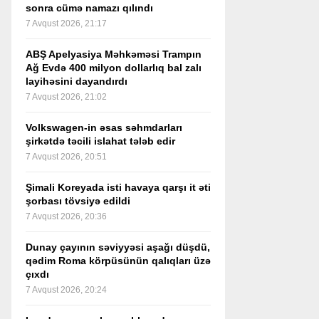
sonra cümə namazı qılındı
7 Avqust 2026, 21:17
ABŞ Apelyasiya Məhkəməsi Trampın
Ağ Evdə 400 milyon dollarlıq bal zalı
layihəsini dayandırdı
7 Avqust 2026, 21:02
Volkswagen-in əsas səhmdarları
şirkətdə təcili islahat tələb edir
7 Avqust 2026, 20:51
Şimali Koreyada isti havaya qarşı it əti
şorbası tövsiyə edildi
7 Avqust 2026, 20:36
Dunay çayının səviyyəsi aşağı düşdü,
qədim Roma körpüsünün qalıqları üzə
çıxdı
7 Avqust 2026, 20:24