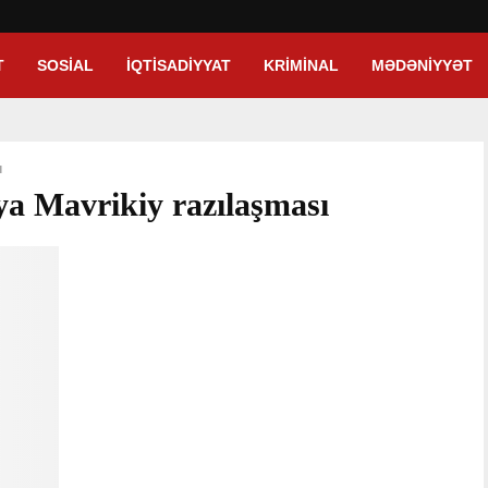
T
SOSIAL
İQTISADIYYAT
KRIMINAL
MƏDƏNIYYƏT
ı
ya Mavrikiy razılaşması