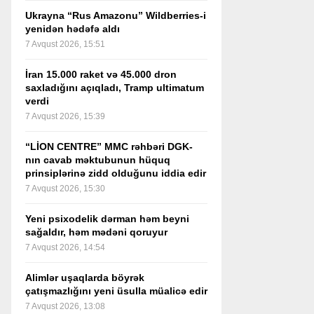
Ukrayna “Rus Amazonu” Wildberries-i
yenidən hədəfə aldı
7 Avqust 2026, 15:51
İran 15.000 raket və 45.000 dron
saxladığını açıqladı, Tramp ultimatum
verdi
7 Avqust 2026, 15:39
“LİON CENTRE” MMC rəhbəri DGK-
nın cavab məktubunun hüquq
prinsiplərinə zidd olduğunu iddia edir
7 Avqust 2026, 15:30
Yeni psixodelik dərman həm beyni
sağaldır, həm mədəni qoruyur
7 Avqust 2026, 14:54
Alimlər uşaqlarda böyrək
çatışmazlığını yeni üsulla müalicə edir
7 Avqust 2026, 13:08