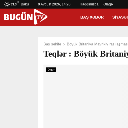
C
Baku
9 Avqust 2026, 14:20
Haqqımızda
Əlaqə
33.3
BAŞ XƏBƏR
SIYASƏ
Baş səhifə
Böyük Britaniya Mavrikiy razılaşmas
Teqlər : Böyük Britani
Digər