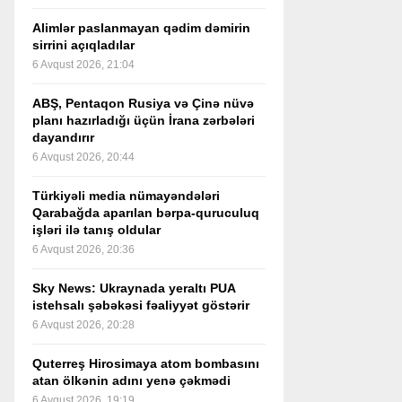
Alimlər paslanmayan qədim dəmirin
sirrini açıqladılar
6 Avqust 2026, 21:04
ABŞ, Pentaqon Rusiya və Çinə nüvə
planı hazırladığı üçün İrana zərbələri
dayandırır
6 Avqust 2026, 20:44
Türkiyəli media nümayəndələri
Qarabağda aparılan bərpa-quruculuq
işləri ilə tanış oldular
6 Avqust 2026, 20:36
Sky News: Ukraynada yeraltı PUA
istehsalı şəbəkəsi fəaliyyət göstərir
6 Avqust 2026, 20:28
Quterreş Hirosimaya atom bombasını
atan ölkənin adını yenə çəkmədi
6 Avqust 2026, 19:19