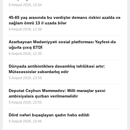
6 Avqust 2026, 13:04
45-65 yaş arasında bu vərdişlər demans riskini azalda və
sağlam ömrü 13 il uzada bilər
6 Avqust 2026, 12:38
Azərbaycan Mədəniyyəti sosial platforması Yayfest-də
uğurla çıxış ETDİ
6 Avqust 2026, 12:35
Dünyada antibiotiklərə davamlılıq təhlükəsi artır:
Mütəxəssislər xəbərdarlıq edir
5 Avqust 2026, 23:59
Deputat Ceyhun Məmmədov: Milli maraqlar şəxsi
ambisiyalara qurban verilməməlidir
5 Avqust 2026, 23:55
Dörd nəfəri bıçaqlayan qadın həbs edildi
5 Avqust 2026, 23:46