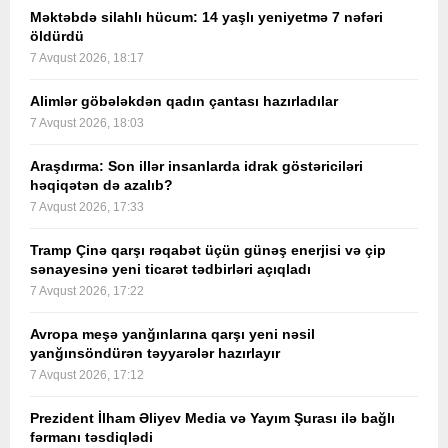
Məktəbdə silahlı hücum: 14 yaşlı yeniyetmə 7 nəfəri
öldürdü
7 Avqust 2026, 18:17
Alimlər göbələkdən qadın çantası hazırladılar
7 Avqust 2026, 18:03
Araşdırma: Son illər insanlarda idrak göstəriciləri
həqiqətən də azalıb?
7 Avqust 2026, 17:33
Tramp Çinə qarşı rəqabət üçün günəş enerjisi və çip
sənayesinə yeni ticarət tədbirləri açıqladı
7 Avqust 2026, 17:22
Avropa meşə yanğınlarına qarşı yeni nəsil
yanğınsöndürən təyyarələr hazırlayır
7 Avqust 2026, 17:12
Prezident İlham Əliyev Media və Yayım Şurası ilə bağlı
fərmanı təsdiqlədi