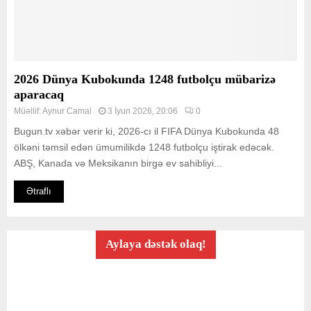
2026 Dünya Kubokunda 1248 futbolçu mübarizə
aparacaq
Müəllif:
Aynur Camal
3 İyun 2026, 20:06
0
Bugun.tv xəbər verir ki, 2026-cı il FIFA Dünya Kubokunda 48
ölkəni təmsil edən ümumilikdə 1248 futbolçu iştirak edəcək.
ABŞ, Kanada və Meksikanın birgə ev sahibliyi...
Ətraflı
Aylaya dəstək olaq!