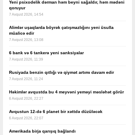
Yeni psixodelik dərman həm beyni sağaldır, həm mədəni
qoruyur
7 Avqust 2026, 14:54
Alimlər uşaqlarda böyrək çatışmazlığını yeni üsulla
müalicə edir
7 Avqust 2026, 13:08
6 bank və 6 tankerə yeni sanksiyalar
7 Avqust 2026, 11:39
Rusiyada benzin qıtlığı və qiymət artımı davam edir
7 Avqust 2026, 11:24
Həkimlər avqustda bu 4 meyvəni yeməyi məsləhət görür
6 Avqust 2026, 22:27
Avqustun 12-də 6 planet bir xəttdə düzüləcək
6 Avqust 2026, 22:07
Amerikada birja qarışıq bağlandı