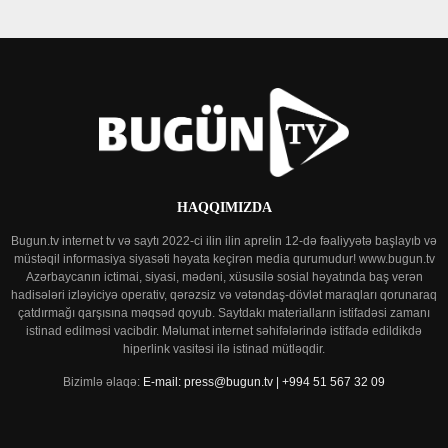
HAQQIMIZDA
Bugun.tv internet tv və saytı 2022-ci ilin ilin aprelin 12-də fəaliyyətə başlayıb və
müstəqil informasiya siyasəti həyata keçirən media qurumudur! www.bugun.tv
Azərbaycanın ictimai, siyasi, mədəni, xüsusilə sosial həyatında baş verən
hadisələri izləyiciyə operativ, qərəzsiz və vətəndaş-dövlət maraqları qorunaraq
çatdırmağı qarşısına məqsəd qoyub. Saytdakı materialların istifadəsi zamanı
istinad edilməsi vacibdir. Məlumat internet səhifələrində istifadə edildikdə
hiperlink vasitəsi ilə istinad mütləqdir.
Bizimlə əlaqə:
E-mail: press@bugun.tv | +994 51 567 32 09