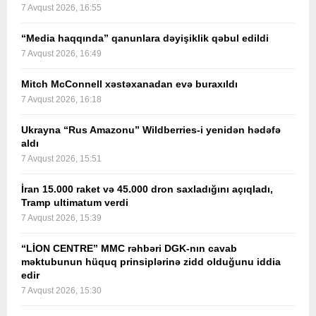
7 Avqust 2026, 16:55
“Media haqqında” qanunlara dəyişiklik qəbul edildi
7 Avqust 2026, 16:49
Mitch McConnell xəstəxanadan evə buraxıldı
7 Avqust 2026, 16:18
Ukrayna “Rus Amazonu” Wildberries-i yenidən hədəfə
aldı
7 Avqust 2026, 15:51
İran 15.000 raket və 45.000 dron saxladığını açıqladı,
Tramp ultimatum verdi
7 Avqust 2026, 15:39
“LİON CENTRE” MMC rəhbəri DGK-nın cavab
məktubunun hüquq prinsiplərinə zidd olduğunu iddia
edir
7 Avqust 2026, 15:30