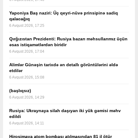
Yaponiya Baş naziri: Üç qeyri-nüvə prinsipinə sadiq
qalacağıq
6 Avqust 2026, 17:25
Qırğızıstan Prezidenti: Rusiya bazarı məhsullarımız üçün
əsas istiqamətlərdən biridir
6 Avqust 2026, 17:04
Alimlər Günəşin tarixdə ən detallı görüntülərini əldə
etdilər
6 Avqust 2026, 15:08
(başlıqsız)
6 Avqust 2026, 14:29
Rusiya: Ukraynaya silah daşıyan iki yük gəmisi məhv
edildi
6 Avqust 2026, 14:11
Hiroşimaya atom bombası atılmasından 81 il ötür