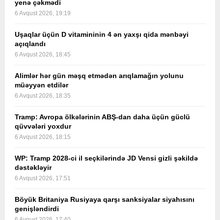
yenə çəkmədi
6 Avqust 2026, 19:19
Uşaqlar üçün D vitamininin 4 ən yaxşı qida mənbəyi
açıqlandı
6 Avqust 2026, 18:45
Alimlər hər gün məşq etmədən arıqlamağın yolunu
müəyyən etdilər
6 Avqust 2026, 18:35
Tramp: Avropa ölkələrinin ABŞ-dan daha üçün güclü
qüvvələri yoxdur
6 Avqust 2026, 18:15
WP: Tramp 2028-ci il seçkilərində JD Vensi gizli şəkildə
dəstəkləyir
6 Avqust 2026, 17:51
Böyük Britaniya Rusiyaya qarşı sanksiyalar siyahısını
genişləndirdi
6 Avqust 2026, 17:40