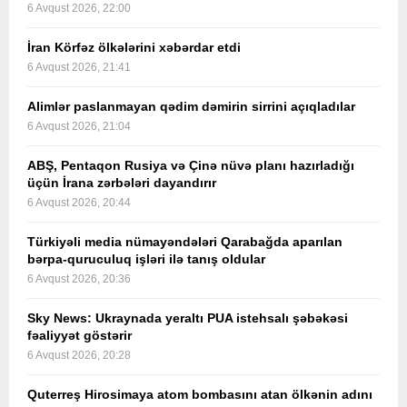
6 Avqust 2026, 22:00
İran Körfəz ölkələrini xəbərdar etdi
6 Avqust 2026, 21:41
Alimlər paslanmayan qədim dəmirin sirrini açıqladılar
6 Avqust 2026, 21:04
ABŞ, Pentaqon Rusiya və Çinə nüvə planı hazırladığı
üçün İrana zərbələri dayandırır
6 Avqust 2026, 20:44
Türkiyəli media nümayəndələri Qarabağda aparılan
bərpa-quruculuq işləri ilə tanış oldular
6 Avqust 2026, 20:36
Sky News: Ukraynada yeraltı PUA istehsalı şəbəkəsi
fəaliyyət göstərir
6 Avqust 2026, 20:28
Quterreş Hirosimaya atom bombasını atan ölkənin adını