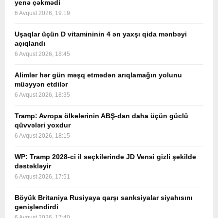
yenə çəkmədi
6 Avqust 2026, 19:19
Uşaqlar üçün D vitamininin 4 ən yaxşı qida mənbəyi
açıqlandı
6 Avqust 2026, 18:45
Alimlər hər gün məşq etmədən arıqlamağın yolunu
müəyyən etdilər
6 Avqust 2026, 18:35
Tramp: Avropa ölkələrinin ABŞ-dan daha üçün güclü
qüvvələri yoxdur
6 Avqust 2026, 18:15
WP: Tramp 2028-ci il seçkilərində JD Vensi gizli şəkildə
dəstəkləyir
6 Avqust 2026, 17:51
Böyük Britaniya Rusiyaya qarşı sanksiyalar siyahısını
genişləndirdi
6 Avqust 2026, 17:40