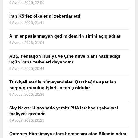
6 Avqust 2026, 22:00
İran Körfəz ölkələrini xəbərdar etdi
6 Avqust 2026, 21:41
Alimlər paslanmayan qədim dəmirin sirrini açıqladılar
6 Avqust 2026, 21:04
ABŞ, Pentaqon Rusiya və Çinə nüvə planı hazırladığı
üçün İrana zərbələri dayandırır
6 Avqust 2026, 20:44
Türkiyəli media nümayəndələri Qarabağda aparılan
bərpa-quruculuq işləri ilə tanış oldular
6 Avqust 2026, 20:36
Sky News: Ukraynada yeraltı PUA istehsalı şəbəkəsi
fəaliyyət göstərir
6 Avqust 2026, 20:28
Quterreş Hirosimaya atom bombasını atan ölkənin adını