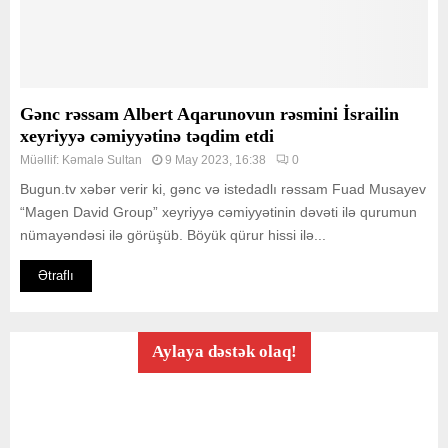
Gənc rəssam Albert Aqarunovun rəsmini İsrailin
xeyriyyə cəmiyyətinə təqdim etdi
Müəllif:
Kəmalə Sultan
9 May 2023, 16:38
0
Bugun.tv xəbər verir ki, gənc və istedadlı rəssam Fuad Musayev
“Magen David Group” xeyriyyə cəmiyyətinin dəvəti ilə qurumun
nümayəndəsi ilə görüşüb. Böyük qürur hissi ilə...
Ətraflı
Aylaya dəstək olaq!