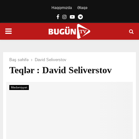
Haqqımızda
Əlaqə
Facebook
Instagram
Youtube
Telegram
PRIMARY
MENU
Baş səhifə
David Seliverstov
Teqlər : David Seliverstov
Mədəniyyət