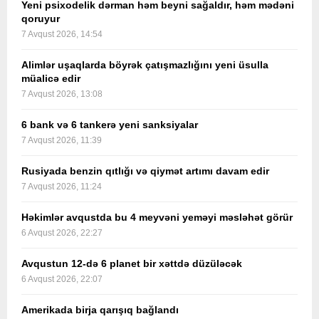
Yeni psixodelik dərman həm beyni sağaldır, həm mədəni
qoruyur
7 Avqust 2026, 14:54
Alimlər uşaqlarda böyrək çatışmazlığını yeni üsulla
müalicə edir
7 Avqust 2026, 13:08
6 bank və 6 tankerə yeni sanksiyalar
7 Avqust 2026, 11:39
Rusiyada benzin qıtlığı və qiymət artımı davam edir
7 Avqust 2026, 11:24
Həkimlər avqustda bu 4 meyvəni yeməyi məsləhət görür
6 Avqust 2026, 22:27
Avqustun 12-də 6 planet bir xəttdə düzüləcək
6 Avqust 2026, 22:07
Amerikada birja qarışıq bağlandı