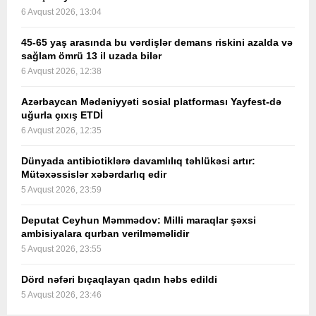
6 Avqust 2026, 13:04
45-65 yaş arasında bu vərdişlər demans riskini azalda və
sağlam ömrü 13 il uzada bilər
6 Avqust 2026, 12:38
Azərbaycan Mədəniyyəti sosial platforması Yayfest-də
uğurla çıxış ETDİ
6 Avqust 2026, 12:35
Dünyada antibiotiklərə davamlılıq təhlükəsi artır:
Mütəxəssislər xəbərdarlıq edir
5 Avqust 2026, 23:59
Deputat Ceyhun Məmmədov: Milli maraqlar şəxsi
ambisiyalara qurban verilməməlidir
5 Avqust 2026, 23:55
Dörd nəfəri bıçaqlayan qadın həbs edildi
5 Avqust 2026, 23:46