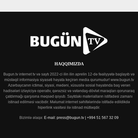
HAQQIMIZDA
Bugun.tv internet tv və saytı 2022-ci ilin ilin aprelin 12-də fəaliyyətə başlayıb və
müstəqil informasiya siyasəti həyata keçirən media qurumudur! www.bugun.tv
Azərbaycanın ictimai, siyasi, mədəni, xüsusilə sosial həyatında baş verən
hadisələri izləyiciyə operativ, qərəzsiz və vətəndaş-dövlət maraqları qorunaraq
çatdırmağı qarşısına məqsəd qoyub. Saytdakı materialların istifadəsi zamanı
istinad edilməsi vacibdir. Məlumat internet səhifələrində istifadə edildikdə
hiperlink vasitəsi ilə istinad mütləqdir.
Bizimlə əlaqə:
E-mail: press@bugun.tv | +994 51 567 32 09