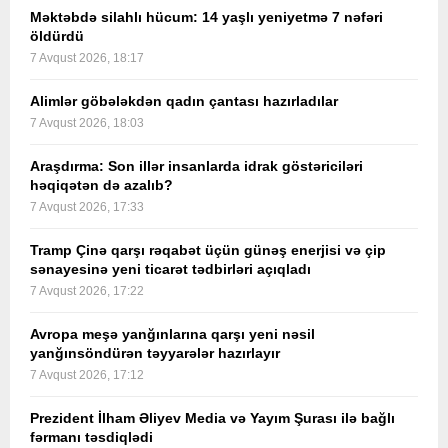
Məktəbdə silahlı hücum: 14 yaşlı yeniyetmə 7 nəfəri
öldürdü
7 Avqust 2026, 18:17
Alimlər göbələkdən qadın çantası hazırladılar
7 Avqust 2026, 18:03
Araşdırma: Son illər insanlarda idrak göstəriciləri
həqiqətən də azalıb?
7 Avqust 2026, 17:33
Tramp Çinə qarşı rəqabət üçün günəş enerjisi və çip
sənayesinə yeni ticarət tədbirləri açıqladı
7 Avqust 2026, 17:22
Avropa meşə yanğınlarına qarşı yeni nəsil
yanğınsöndürən təyyarələr hazırlayır
7 Avqust 2026, 17:12
Prezident İlham Əliyev Media və Yayım Şurası ilə bağlı
fərmanı təsdiqlədi