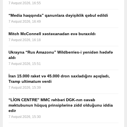
7 Avqust 2026, 16:55
“Media haqqında” qanunlara dəyişiklik qəbul edildi
7 Avqust 2026, 16:49
Mitch McConnell xəstəxanadan evə buraxıldı
7 Avqust 2026, 16:18
Ukrayna “Rus Amazonu” Wildberries-i yenidən hədəfə
aldı
7 Avqust 2026, 15:51
İran 15.000 raket və 45.000 dron saxladığını açıqladı,
Tramp ultimatum verdi
7 Avqust 2026, 15:39
“LİON CENTRE” MMC rəhbəri DGK-nın cavab
məktubunun hüquq prinsiplərinə zidd olduğunu iddia
edir
7 Avqust 2026, 15:30