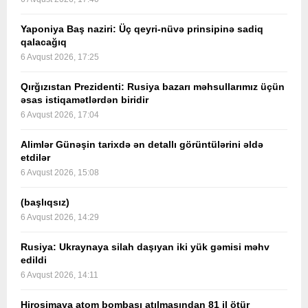
Yaponiya Baş naziri: Üç qeyri-nüvə prinsipinə sadiq
qalacağıq
6 Avqust 2026, 17:25
Qırğızıstan Prezidenti: Rusiya bazarı məhsullarımız üçün
əsas istiqamətlərdən biridir
6 Avqust 2026, 17:04
Alimlər Günəşin tarixdə ən detallı görüntülərini əldə
etdilər
6 Avqust 2026, 15:08
(başlıqsız)
6 Avqust 2026, 14:29
Rusiya: Ukraynaya silah daşıyan iki yük gəmisi məhv
edildi
6 Avqust 2026, 14:11
Hiroşimaya atom bombası atılmasından 81 il ötür