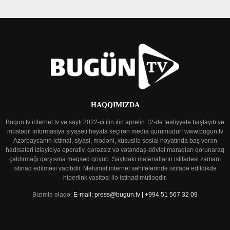
HAQQIMIZDA
Bugun.tv internet tv və saytı 2022-ci ilin ilin aprelin 12-də fəaliyyətə başlayıb və
müstəqil informasiya siyasəti həyata keçirən media qurumudur! www.bugun.tv
Azərbaycanın ictimai, siyasi, mədəni, xüsusilə sosial həyatında baş verən
hadisələri izləyiciyə operativ, qərəzsiz və vətəndaş-dövlət maraqları qorunaraq
çatdırmağı qarşısına məqsəd qoyub. Saytdakı materialların istifadəsi zamanı
istinad edilməsi vacibdir. Məlumat internet səhifələrində istifadə edildikdə
hiperlink vasitəsi ilə istinad mütləqdir.
Bizimlə əlaqə:
E-mail: press@bugun.tv | +994 51 567 32 09