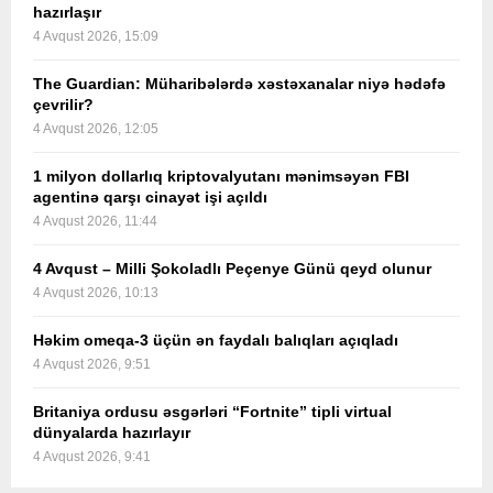
hazırlaşır
4 Avqust 2026, 15:09
The Guardian: Müharibələrdə xəstəxanalar niyə hədəfə
çevrilir?
4 Avqust 2026, 12:05
1 milyon dollarlıq kriptovalyutanı mənimsəyən FBI
agentinə qarşı cinayət işi açıldı
4 Avqust 2026, 11:44
4 Avqust – Milli Şokoladlı Peçenye Günü qeyd olunur
4 Avqust 2026, 10:13
Həkim omeqa-3 üçün ən faydalı balıqları açıqladı
4 Avqust 2026, 9:51
Britaniya ordusu əsgərləri “Fortnite” tipli virtual
dünyalarda hazırlayır
4 Avqust 2026, 9:41