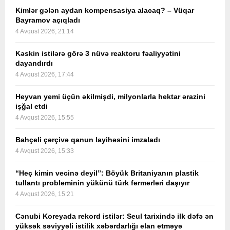
Kimlər gələn aydan kompensasiya alacaq? – Vüqar
Bayramov açıqladı
4 Avqust 2026, 21:14
Kəskin istilərə görə 3 nüvə reaktoru fəaliyyətini
dayandırdı
4 Avqust 2026, 17:44
Heyvan yemi üçün əkilmişdi, milyonlarla hektar ərazini
işğal etdi
4 Avqust 2026, 15:55
Bahçeli çərçivə qanun layihəsini imzaladı
4 Avqust 2026, 15:33
“Heç kimin vecinə deyil”: Böyük Britaniyanın plastik
tullantı probleminin yükünü türk fermerləri daşıyır
4 Avqust 2026, 15:21
Cənubi Koreyada rekord istilər: Seul tarixində ilk dəfə ən
yüksək səviyyəli istilik xəbərdarlığı elan etməyə