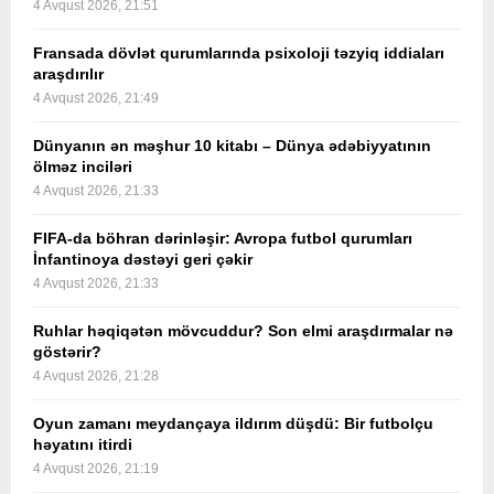
4 Avqust 2026, 21:51
Fransada dövlət qurumlarında psixoloji təzyiq iddiaları
araşdırılır
4 Avqust 2026, 21:49
Dünyanın ən məşhur 10 kitabı – Dünya ədəbiyyatının
ölməz inciləri
4 Avqust 2026, 21:33
FIFA-da böhran dərinləşir: Avropa futbol qurumları
İnfantinoya dəstəyi geri çəkir
4 Avqust 2026, 21:33
Ruhlar həqiqətən mövcuddur? Son elmi araşdırmalar nə
göstərir?
4 Avqust 2026, 21:28
Oyun zamanı meydançaya ildırım düşdü: Bir futbolçu
həyatını itirdi
4 Avqust 2026, 21:19