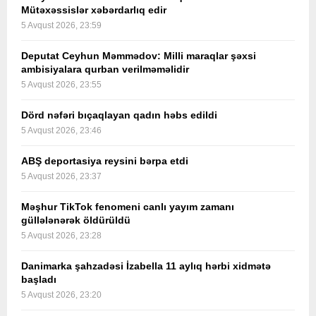
Mütəxəssislər xəbərdarlıq edir
5 Avqust 2026, 23:59
Deputat Ceyhun Məmmədov: Milli maraqlar şəxsi
ambisiyalara qurban verilməməlidir
5 Avqust 2026, 23:55
Dörd nəfəri bıçaqlayan qadın həbs edildi
5 Avqust 2026, 23:46
ABŞ deportasiya reysini bərpa etdi
5 Avqust 2026, 23:37
Məşhur TikTok fenomeni canlı yayım zamanı
güllələnərək öldürüldü
5 Avqust 2026, 23:28
Danimarka şahzadəsi İzabella 11 aylıq hərbi xidmətə
başladı
5 Avqust 2026, 23:20