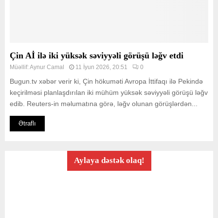
Çin Aİ ilə iki yüksək səviyyəli görüşü ləğv etdi
Müəllif:
Aynur Camal
11 İyun 2026, 20:51
0
Bugun.tv xəbər verir ki, Çin hökuməti Avropa İttifaqı ilə Pekində
keçirilməsi planlaşdırılan iki mühüm yüksək səviyyəli görüşü ləğv
edib. Reuters-in məlumatına görə, ləğv olunan görüşlərdən...
Ətraflı
Aylaya dəstək olaq!