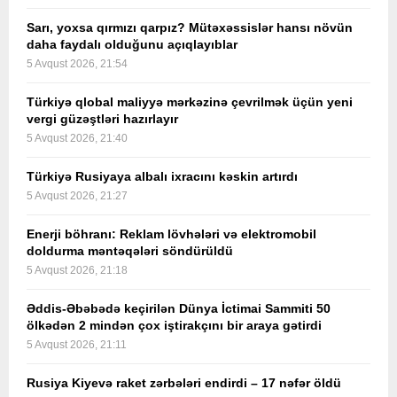
Sarı, yoxsa qırmızı qarpız? Mütəxəssislər hansı növün
daha faydalı olduğunu açıqlayıblar
5 Avqust 2026, 21:54
Türkiyə qlobal maliyyə mərkəzinə çevrilmək üçün yeni
vergi güzəştləri hazırlayır
5 Avqust 2026, 21:40
Türkiyə Rusiyaya albalı ixracını kəskin artırdı
5 Avqust 2026, 21:27
Enerji böhranı: Reklam lövhələri və elektromobil
doldurma məntəqələri söndürüldü
5 Avqust 2026, 21:18
Əddis-Əbəbədə keçirilən Dünya İctimai Sammiti 50
ölkədən 2 mindən çox iştirakçını bir araya gətirdi
5 Avqust 2026, 21:11
Rusiya Kiyevə raket zərbələri endirdi – 17 nəfər öldü