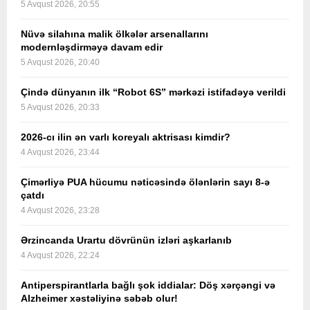
5 Avqust 2026, 20:55
Nüvə silahına malik ölkələr arsenallarını
modernləşdirməyə davam edir
5 Avqust 2026, 20:40
Çində dünyanın ilk “Robot 6S” mərkəzi istifadəyə verildi
5 Avqust 2026, 20:33
2026-cı ilin ən varlı koreyalı aktrisası kimdir?
4 Avqust 2026, 23:44
Çimərliyə PUA hücumu nəticəsində ölənlərin sayı 8-ə
çatdı
4 Avqust 2026, 23:28
Ərzincanda Urartu dövrünün izləri aşkarlanıb
4 Avqust 2026, 22:24
Antiperspirantlarla bağlı şok iddialar: Döş xərçəngi və
Alzheimer xəstəliyinə səbəb olur!