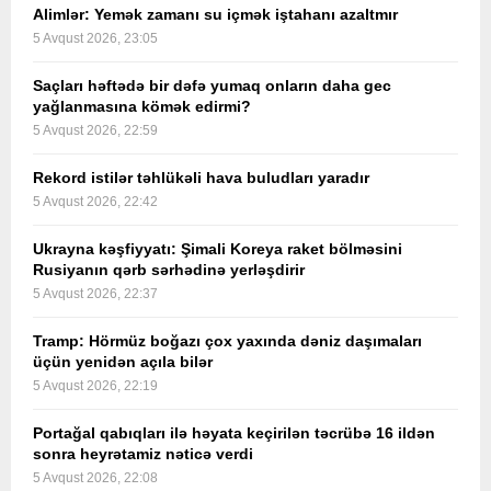
Alimlər: Yemək zamanı su içmək iştahanı azaltmır
5 Avqust 2026, 23:05
Saçları həftədə bir dəfə yumaq onların daha gec
yağlanmasına kömək edirmi?
5 Avqust 2026, 22:59
Rekord istilər təhlükəli hava buludları yaradır
5 Avqust 2026, 22:42
Ukrayna kəşfiyyatı: Şimali Koreya raket bölməsini
Rusiyanın qərb sərhədinə yerləşdirir
5 Avqust 2026, 22:37
Tramp: Hörmüz boğazı çox yaxında dəniz daşımaları
üçün yenidən açıla bilər
5 Avqust 2026, 22:19
Portağal qabıqları ilə həyata keçirilən təcrübə 16 ildən
sonra heyrətamiz nəticə verdi
5 Avqust 2026, 22:08