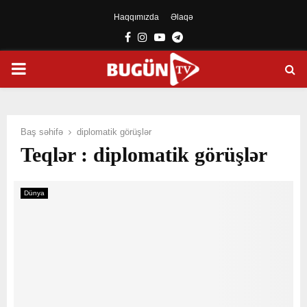
Haqqımızda
Əlaqə
Facebook
Instagram
Youtube
Telegram
PRIMARY
MENU
Baş səhifə
diplomatik görüşlər
Teqlər : diplomatik görüşlər
Dünya