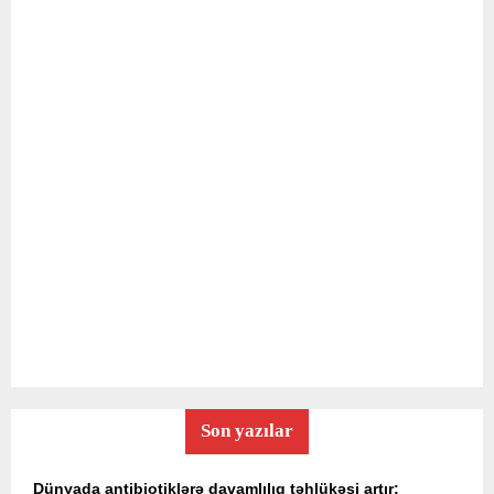
Son yazılar
Dünyada antibiotiklərə davamlılıq təhlükəsi artır: