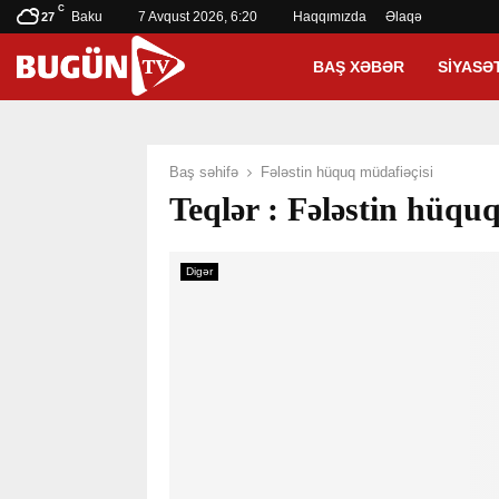
C
Baku
7 Avqust 2026, 6:20
Haqqımızda
Əlaqə
27
BAŞ XƏBƏR
SIYASƏ
Baş səhifə
Fələstin hüquq müdafiəçisi
Teqlər : Fələstin hüqu
Digər