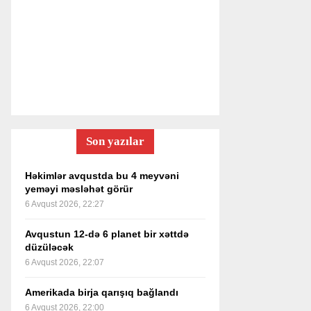
Son yazılar
Həkimlər avqustda bu 4 meyvəni
yeməyi məsləhət görür
6 Avqust 2026, 22:27
Avqustun 12-də 6 planet bir xəttdə
düzüləcək
6 Avqust 2026, 22:07
Amerikada birja qarışıq bağlandı
6 Avqust 2026, 22:00