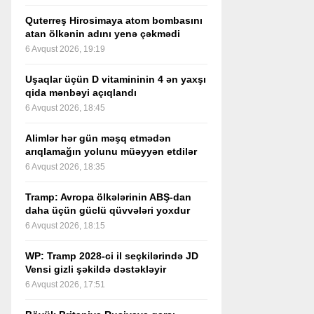
Quterreş Hirosimaya atom bombasını
atan ölkənin adını yenə çəkmədi
6 Avqust 2026, 19:19
Uşaqlar üçün D vitamininin 4 ən yaxşı
qida mənbəyi açıqlandı
6 Avqust 2026, 18:45
Alimlər hər gün məşq etmədən
arıqlamağın yolunu müəyyən etdilər
6 Avqust 2026, 18:35
Tramp: Avropa ölkələrinin ABŞ-dan
daha üçün güclü qüvvələri yoxdur
6 Avqust 2026, 18:15
WP: Tramp 2028-ci il seçkilərində JD
Vensi gizli şəkildə dəstəkləyir
6 Avqust 2026, 17:51