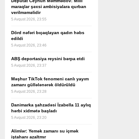
Deputat Ceyhun Məmmədov: Milli
maraqlar şəxsi ambisiyalara qurban
verilməməlidir
5 Avqust 2026, 23:55
Dörd nəfəri bıçaqlayan qadın həbs
edildi
5 Avqust 2026, 23:46
ABŞ deportasiya reysini bərpa etdi
5 Avqust 2026, 23:37
Məşhur TikTok fenomeni canlı yayım
zamanı güllələnərək öldürüldü
5 Avqust 2026, 23:28
Danimarka şahzadəsi İzabella 11 aylıq
hərbi xidmətə başladı
5 Avqust 2026, 23:20
Alimlər: Yemək zamanı su içmək
iştahanı azaltmır