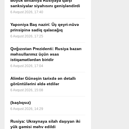
Böyük Britaniya Rusiyaya qarşı
sanksiyalar siyahısını genişləndirdi
6 Avqust 2026, 17:40
Yaponiya Baş naziri: Üç qeyri-nüvə
prinsipinə sadiq qalacağıq
6 Avqust 2026, 17:25
Qırğızıstan Prezidenti: Rusiya bazarı
məhsullarımız üçün əsas
istiqamətlərdən biridir
6 Avqust 2026, 17:04
Alimlər Günəşin tarixdə ən detallı
görüntülərini əldə etdilər
6 Avqust 2026, 15:08
(başlıqsız)
6 Avqust 2026, 14:29
Rusiya: Ukraynaya silah daşıyan iki
yük gəmisi məhv edildi