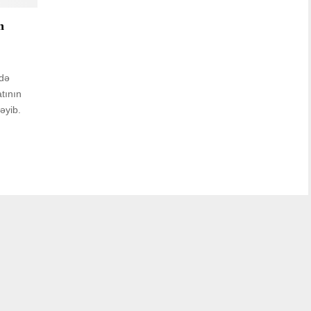
n
ndə
atının
əyib.