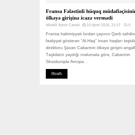
Fransa Fələstinli hüquq müdafiəçisini
ölkəyə girişinə icazə vermədi
Müəllif:
Aynur Camal
16 Aprel 2026, 23:37
0
Fransa hakimiyyəti İordan çayının Qərb sahili
fəaliyyət göstərən “Al-Haq” insan haqları təşkil
direktoru Şəvan Cabarinin ölkəyə girişini əngəll
Təşkilatın yaydığı məlumata görə, Cabarinin
Strasburqda Avropa...
Ətraflı