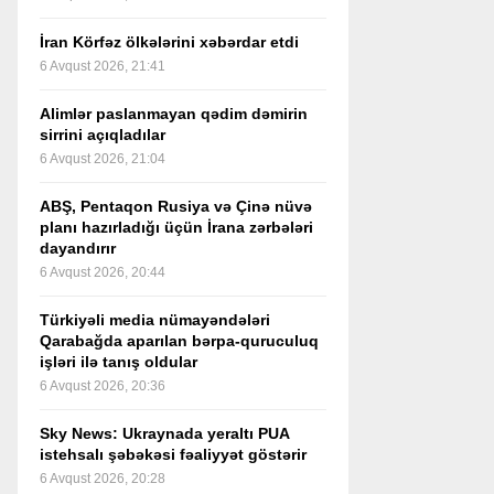
İran Körfəz ölkələrini xəbərdar etdi
6 Avqust 2026, 21:41
Alimlər paslanmayan qədim dəmirin
sirrini açıqladılar
6 Avqust 2026, 21:04
ABŞ, Pentaqon Rusiya və Çinə nüvə
planı hazırladığı üçün İrana zərbələri
dayandırır
6 Avqust 2026, 20:44
Türkiyəli media nümayəndələri
Qarabağda aparılan bərpa-quruculuq
işləri ilə tanış oldular
6 Avqust 2026, 20:36
Sky News: Ukraynada yeraltı PUA
istehsalı şəbəkəsi fəaliyyət göstərir
6 Avqust 2026, 20:28