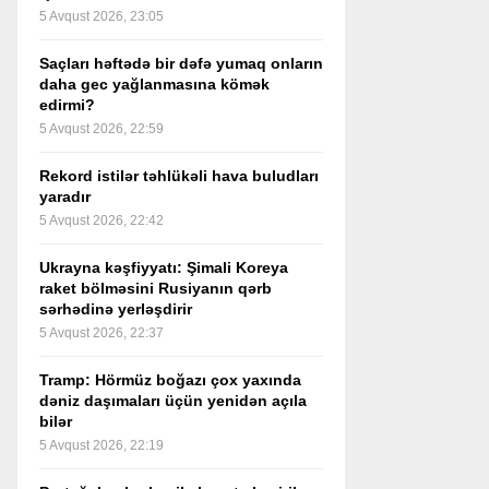
5 Avqust 2026, 23:05
Saçları həftədə bir dəfə yumaq onların
daha gec yağlanmasına kömək
edirmi?
5 Avqust 2026, 22:59
Rekord istilər təhlükəli hava buludları
yaradır
5 Avqust 2026, 22:42
Ukrayna kəşfiyyatı: Şimali Koreya
raket bölməsini Rusiyanın qərb
sərhədinə yerləşdirir
5 Avqust 2026, 22:37
Tramp: Hörmüz boğazı çox yaxında
dəniz daşımaları üçün yenidən açıla
bilər
5 Avqust 2026, 22:19