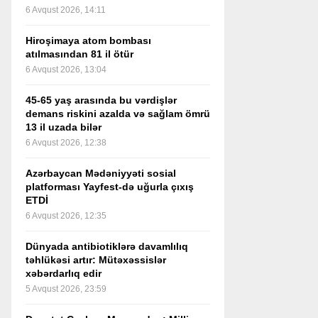
6 Avqust 2026, 14:11
Hiroşimaya atom bombası
atılmasından 81 il ötür
6 Avqust 2026, 13:04
45-65 yaş arasında bu vərdişlər
demans riskini azalda və sağlam ömrü
13 il uzada bilər
6 Avqust 2026, 12:38
Azərbaycan Mədəniyyəti sosial
platforması Yayfest-də uğurla çıxış
ETDİ
6 Avqust 2026, 12:35
Dünyada antibiotiklərə davamlılıq
təhlükəsi artır: Mütəxəssislər
xəbərdarlıq edir
5 Avqust 2026, 23:59