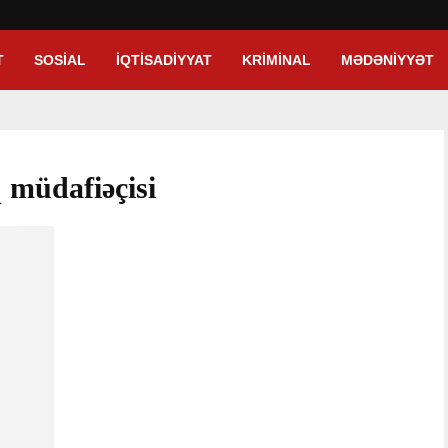
T
SOSIAL
İQTISADIYYAT
KRIMINAL
MƏDƏNIYYƏT
q müdafiəçisi