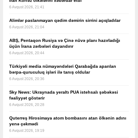
İran Körfəz ölkələrini xəbərdar etdi
6 Avqust 2026, 21:41
Alimlər paslanmayan qədim dəmirin sirrini açıqladılar
6 Avqust 2026, 21:04
ABŞ, Pentaqon Rusiya və Çinə nüvə planı hazırladığı
üçün İrana zərbələri dayandırır
6 Avqust 2026, 20:44
Türkiyəli media nümayəndələri Qarabağda aparılan
bərpa-quruculuq işləri ilə tanış oldular
6 Avqust 2026, 20:36
Sky News: Ukraynada yeraltı PUA istehsalı şəbəkəsi
fəaliyyət göstərir
6 Avqust 2026, 20:28
Quterreş Hirosimaya atom bombasını atan ölkənin adını
yenə çəkmədi
6 Avqust 2026, 19:19