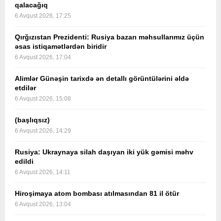
qalacağıq
6 Avqust 2026, 17:25
Qırğızıstan Prezidenti: Rusiya bazarı məhsullarımız üçün
əsas istiqamətlərdən biridir
6 Avqust 2026, 17:04
Alimlər Günəşin tarixdə ən detallı görüntülərini əldə
etdilər
6 Avqust 2026, 15:08
(başlıqsız)
6 Avqust 2026, 14:29
Rusiya: Ukraynaya silah daşıyan iki yük gəmisi məhv
edildi
6 Avqust 2026, 14:11
Hiroşimaya atom bombası atılmasından 81 il ötür
6 Avqust 2026, 13:04