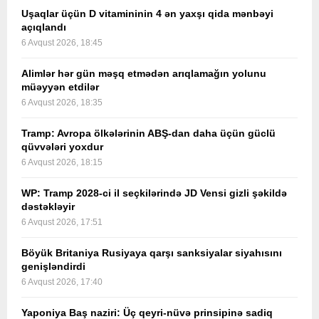
Uşaqlar üçün D vitamininin 4 ən yaxşı qida mənbəyi
açıqlandı
6 Avqust 2026, 18:45
Alimlər hər gün məşq etmədən arıqlamağın yolunu
müəyyən etdilər
6 Avqust 2026, 18:35
Tramp: Avropa ölkələrinin ABŞ-dan daha üçün güclü
qüvvələri yoxdur
6 Avqust 2026, 18:15
WP: Tramp 2028-ci il seçkilərində JD Vensi gizli şəkildə
dəstəkləyir
6 Avqust 2026, 17:51
Böyük Britaniya Rusiyaya qarşı sanksiyalar siyahısını
genişləndirdi
6 Avqust 2026, 17:40
Yaponiya Baş naziri: Üç qeyri-nüvə prinsipinə sadiq