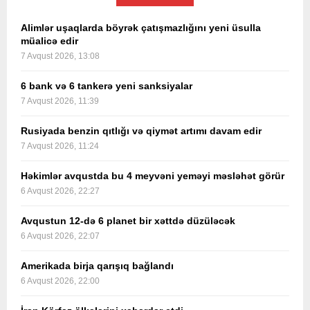
Alimlər uşaqlarda böyrək çatışmazlığını yeni üsulla
müalicə edir
7 Avqust 2026, 13:08
6 bank və 6 tankerə yeni sanksiyalar
7 Avqust 2026, 11:39
Rusiyada benzin qıtlığı və qiymət artımı davam edir
7 Avqust 2026, 11:24
Həkimlər avqustda bu 4 meyvəni yeməyi məsləhət görür
6 Avqust 2026, 22:27
Avqustun 12-də 6 planet bir xəttdə düzüləcək
6 Avqust 2026, 22:07
Amerikada birja qarışıq bağlandı
6 Avqust 2026, 22:00