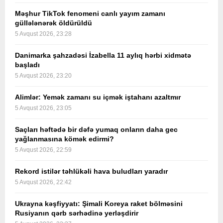
Məşhur TikTok fenomeni canlı yayım zamanı
güllələnərək öldürüldü
5 Avqust 2026, 23:28
Danimarka şahzadəsi İzabella 11 aylıq hərbi xidmətə
başladı
5 Avqust 2026, 23:20
Alimlər: Yemək zamanı su içmək iştahanı azaltmır
5 Avqust 2026, 23:05
Saçları həftədə bir dəfə yumaq onların daha gec
yağlanmasına kömək edirmi?
5 Avqust 2026, 22:59
Rekord istilər təhlükəli hava buludları yaradır
5 Avqust 2026, 22:42
Ukrayna kəşfiyyatı: Şimali Koreya raket bölməsini
Rusiyanın qərb sərhədinə yerləşdirir