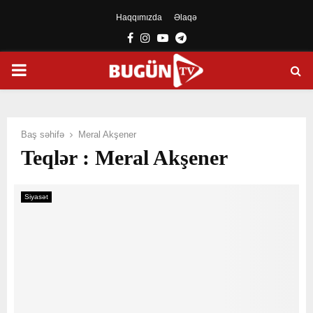
Haqqımızda
Əlaqə
Facebook
Instagram
Youtube
Telegram
PRIMARY
MENU
Baş səhifə
Meral Akşener
Teqlər : Meral Akşener
Siyasət