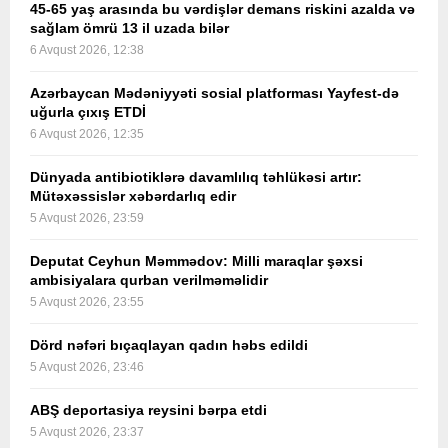
45-65 yaş arasında bu vərdişlər demans riskini azalda və
sağlam ömrü 13 il uzada bilər
6 Avqust 2026, 12:38
Azərbaycan Mədəniyyəti sosial platforması Yayfest-də
uğurla çıxış ETDİ
6 Avqust 2026, 12:35
Dünyada antibiotiklərə davamlılıq təhlükəsi artır:
Mütəxəssislər xəbərdarlıq edir
5 Avqust 2026, 23:59
Deputat Ceyhun Məmmədov: Milli maraqlar şəxsi
ambisiyalara qurban verilməməlidir
5 Avqust 2026, 23:55
Dörd nəfəri bıçaqlayan qadın həbs edildi
5 Avqust 2026, 23:46
ABŞ deportasiya reysini bərpa etdi
5 Avqust 2026, 23:37