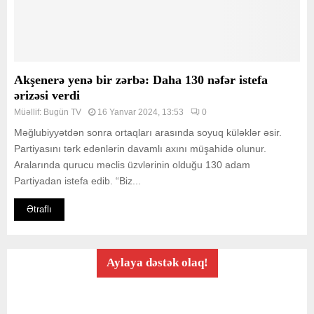
Akşenerə yenə bir zərbə: Daha 130 nəfər istefa
ərizəsi verdi
Müəllif:
Bugün TV
16 Yanvar 2024, 13:53
0
Məğlubiyyətdən sonra ortaqları arasında soyuq küləklər əsir.
Partiyasını tərk edənlərin davamlı axını müşahidə olunur.
Aralarında qurucu məclis üzvlərinin olduğu 130 adam
Partiyadan istefa edib. “Biz...
Ətraflı
Aylaya dəstək olaq!