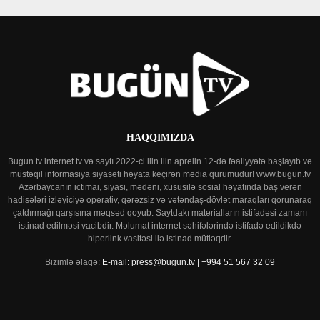
HAQQIMIZDA
Bugun.tv internet tv və saytı 2022-ci ilin ilin aprelin 12-də fəaliyyətə başlayıb və
müstəqil informasiya siyasəti həyata keçirən media qurumudur! www.bugun.tv
Azərbaycanın ictimai, siyasi, mədəni, xüsusilə sosial həyatında baş verən
hadisələri izləyiciyə operativ, qərəzsiz və vətəndaş-dövlət maraqları qorunaraq
çatdırmağı qarşısına məqsəd qoyub. Saytdakı materialların istifadəsi zamanı
istinad edilməsi vacibdir. Məlumat internet səhifələrində istifadə edildikdə
hiperlink vasitəsi ilə istinad mütləqdir.
Bizimlə əlaqə:
E-mail: press@bugun.tv | +994 51 567 32 09