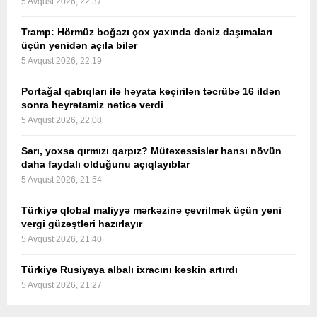
5 Avqust 2026, 22:37
Tramp: Hörmüz boğazı çox yaxında dəniz daşımaları
üçün yenidən açıla bilər
5 Avqust 2026, 22:19
Portağal qabıqları ilə həyata keçirilən təcrübə 16 ildən
sonra heyrətamiz nəticə verdi
5 Avqust 2026, 22:08
Sarı, yoxsa qırmızı qarpız? Mütəxəssislər hansı növün
daha faydalı olduğunu açıqlayıblar
5 Avqust 2026, 21:54
Türkiyə qlobal maliyyə mərkəzinə çevrilmək üçün yeni
vergi güzəştləri hazırlayır
5 Avqust 2026, 21:40
Türkiyə Rusiyaya albalı ixracını kəskin artırdı
5 Avqust 2026, 21:27