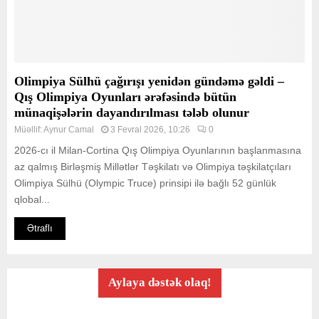
Olimpiya Sülhü çağırışı yenidən gündəmə gəldi –
Qış Olimpiya Oyunları ərəfəsində bütün
münaqişələrin dayandırılması tələb olunur
Müəllif:
Aynur Camal
3 Fevral 2026, 10:26
0
2026-cı il Milan-Cortina Qış Olimpiya Oyunlarının başlanmasına
az qalmış Birləşmiş Millətlər Təşkilatı və Olimpiya təşkilatçıları
Olimpiya Sülhü (Olympic Truce) prinsipi ilə bağlı 52 günlük
qlobal...
Ətraflı
Aylaya dəstək olaq!