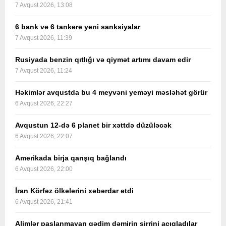
7 Avqust 2026, 13:08
6 bank və 6 tankerə yeni sanksiyalar
7 Avqust 2026, 11:39
Rusiyada benzin qıtlığı və qiymət artımı davam edir
7 Avqust 2026, 11:24
Həkimlər avqustda bu 4 meyvəni yeməyi məsləhət görür
6 Avqust 2026, 22:27
Avqustun 12-də 6 planet bir xəttdə düzüləcək
6 Avqust 2026, 22:07
Amerikada birja qarışıq bağlandı
6 Avqust 2026, 22:00
İran Körfəz ölkələrini xəbərdar etdi
6 Avqust 2026, 21:41
Alimlər paslanmayan qədim dəmirin sirrini açıqladılar