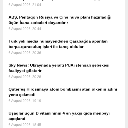
6 Avqust 2026, 21:04
ABŞ, Pentaqon Rusiya və Çinə nüvə planı hazırladığı
üçün İrana zərbələri dayandırır
6 Avqust 2026, 20:44
Türkiyəli media nümayəndələri Qarabağda aparılan
bərpa-quruculuq işləri ilə tanış oldular
6 Avqust 2026, 20:36
Sky News: Ukraynada yeraltı PUA istehsalı şəbəkəsi
fəaliyyət göstərir
6 Avqust 2026, 20:28
Quterreş Hirosimaya atom bombasını atan ölkənin adını
yenə çəkmədi
6 Avqust 2026, 19:19
Uşaqlar üçün D vitamininin 4 ən yaxşı qida mənbəyi
açıqlandı
6 Avqust 2026, 18:45