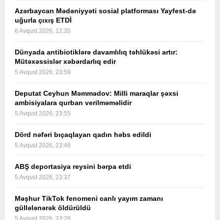
Azərbaycan Mədəniyyəti sosial platforması Yayfest-də
uğurla çıxış ETDİ
6 Avqust 2026, 12:35
Dünyada antibiotiklərə davamlılıq təhlükəsi artır:
Mütəxəssislər xəbərdarlıq edir
5 Avqust 2026, 23:59
Deputat Ceyhun Məmmədov: Milli maraqlar şəxsi
ambisiyalara qurban verilməməlidir
5 Avqust 2026, 23:55
Dörd nəfəri bıçaqlayan qadın həbs edildi
5 Avqust 2026, 23:46
ABŞ deportasiya reysini bərpa etdi
5 Avqust 2026, 23:37
Məşhur TikTok fenomeni canlı yayım zamanı
güllələnərək öldürüldü
5 Avqust 2026, 23:28