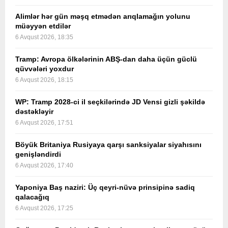
Alimlər hər gün məşq etmədən arıqlamağın yolunu
müəyyən etdilər
6 Avqust 2026, 18:35
Tramp: Avropa ölkələrinin ABŞ-dan daha üçün güclü
qüvvələri yoxdur
6 Avqust 2026, 18:15
WP: Tramp 2028-ci il seçkilərində JD Vensi gizli şəkildə
dəstəkləyir
6 Avqust 2026, 17:51
Böyük Britaniya Rusiyaya qarşı sanksiyalar siyahısını
genişləndirdi
6 Avqust 2026, 17:40
Yaponiya Baş naziri: Üç qeyri-nüvə prinsipinə sadiq
qalacağıq
6 Avqust 2026, 17:25