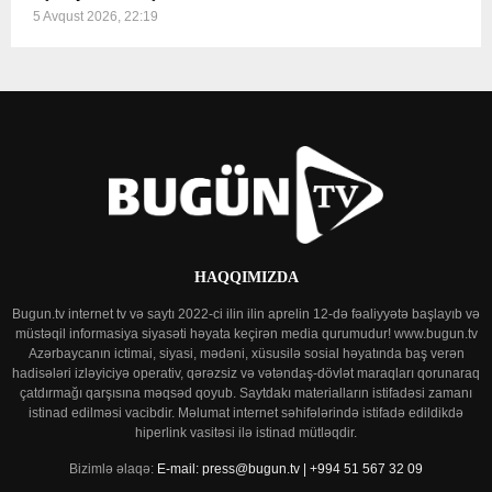
5 Avqust 2026, 22:19
HAQQIMIZDA
Bugun.tv internet tv və saytı 2022-ci ilin ilin aprelin 12-də fəaliyyətə başlayıb və
müstəqil informasiya siyasəti həyata keçirən media qurumudur! www.bugun.tv
Azərbaycanın ictimai, siyasi, mədəni, xüsusilə sosial həyatında baş verən
hadisələri izləyiciyə operativ, qərəzsiz və vətəndaş-dövlət maraqları qorunaraq
çatdırmağı qarşısına məqsəd qoyub. Saytdakı materialların istifadəsi zamanı
istinad edilməsi vacibdir. Məlumat internet səhifələrində istifadə edildikdə
hiperlink vasitəsi ilə istinad mütləqdir.
Bizimlə əlaqə:
E-mail: press@bugun.tv | +994 51 567 32 09