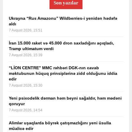
Son yazılar
Ukrayna “Rus Amazonu” Wildberries-i yenidən hədəfə
aldı
7 Avqust 2026, 15:51
İran 15.000 raket və 45.000 dron saxladığını açıqladı,
Tramp ultimatum verdi
7 Avqust 2026, 15:39
“LİON CENTRE” MMC rəhbəri DGK-nın cavab
məktubunun hüquq prinsiplərinə zidd olduğunu iddia
edir
7 Avqust 2026, 15:30
Yeni psixodelik dərman həm beyni sağaldır, həm mədəni
qoruyur
7 Avqust 2026, 14:54
Alimlər uşaqlarda böyrək çatışmazlığını yeni üsulla
müalicə edir