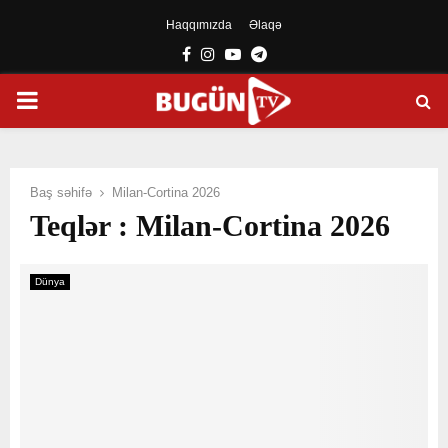
Haqqımızda
Əlaqə
Facebook
Instagram
Youtube
Telegram
PRIMARY
MENU
Baş səhifə
Milan-Cortina 2026
Teqlər : Milan-Cortina 2026
Dünya