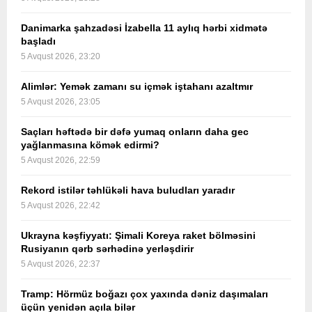
Danimarka şahzadəsi İzabella 11 aylıq hərbi xidmətə
başladı
5 Avqust 2026, 23:20
Alimlər: Yemək zamanı su içmək iştahanı azaltmır
5 Avqust 2026, 23:05
Saçları həftədə bir dəfə yumaq onların daha gec
yağlanmasına kömək edirmi?
5 Avqust 2026, 22:59
Rekord istilər təhlükəli hava buludları yaradır
5 Avqust 2026, 22:42
Ukrayna kəşfiyyatı: Şimali Koreya raket bölməsini
Rusiyanın qərb sərhədinə yerləşdirir
5 Avqust 2026, 22:37
Tramp: Hörmüz boğazı çox yaxında dəniz daşımaları
üçün yenidən açıla bilər