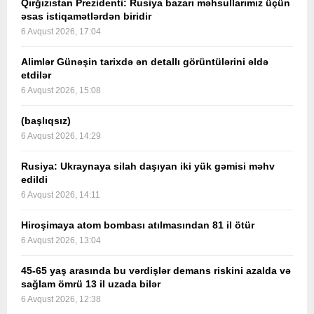
Qırğızıstan Prezidenti: Rusiya bazarı məhsullarımız üçün
əsas istiqamətlərdən biridir
6 Avqust 2026, 17:04
Alimlər Günəşin tarixdə ən detallı görüntülərini əldə
etdilər
6 Avqust 2026, 15:08
(başlıqsız)
6 Avqust 2026, 14:29
Rusiya: Ukraynaya silah daşıyan iki yük gəmisi məhv
edildi
6 Avqust 2026, 14:11
Hiroşimaya atom bombası atılmasından 81 il ötür
6 Avqust 2026, 13:04
45-65 yaş arasında bu vərdişlər demans riskini azalda və
sağlam ömrü 13 il uzada bilər
6 Avqust 2026, 12:38