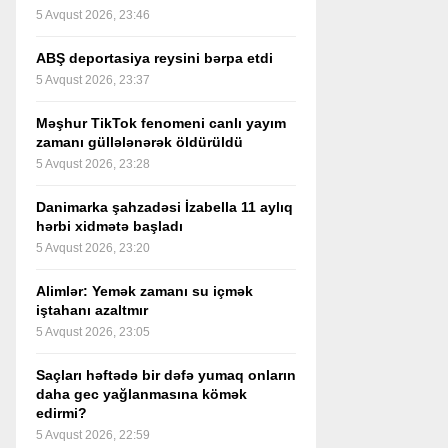
5 Avqust 2026, 23:46
ABŞ deportasiya reysini bərpa etdi
5 Avqust 2026, 23:37
Məşhur TikTok fenomeni canlı yayım
zamanı güllələnərək öldürüldü
5 Avqust 2026, 23:28
Danimarka şahzadəsi İzabella 11 aylıq
hərbi xidmətə başladı
5 Avqust 2026, 23:20
Alimlər: Yemək zamanı su içmək
iştahanı azaltmır
5 Avqust 2026, 23:05
Saçları həftədə bir dəfə yumaq onların
daha gec yağlanmasına kömək
edirmi?
5 Avqust 2026, 22:59