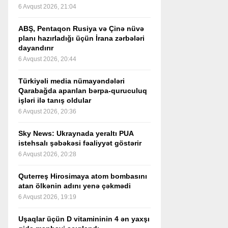
6 Avqust 2026, 21:04
ABŞ, Pentaqon Rusiya və Çinə nüvə
planı hazırladığı üçün İrana zərbələri
dayandırır
6 Avqust 2026, 20:44
Türkiyəli media nümayəndələri
Qarabağda aparılan bərpa-quruculuq
işləri ilə tanış oldular
6 Avqust 2026, 20:36
Sky News: Ukraynada yeraltı PUA
istehsalı şəbəkəsi fəaliyyət göstərir
6 Avqust 2026, 20:28
Quterreş Hirosimaya atom bombasını
atan ölkənin adını yenə çəkmədi
6 Avqust 2026, 19:19
Uşaqlar üçün D vitamininin 4 ən yaxşı