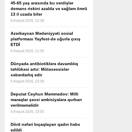
45-65 yaş arasında bu vərdişlər
demans riskini azalda və sağlam ömrü
13 il uzada bilər
6 Avqust 2026, 12:38
Azərbaycan Mədəniyyəti sosial
platforması Yayfest-də uğurla çıxış
ETDİ
6 Avqust 2026, 12:35
Dünyada antibiotiklərə davamlılıq
təhlükəsi artır: Mütəxəssislər
xəbərdarlıq edir
5 Avqust 2026, 23:59
Deputat Ceyhun Məmmədov: Milli
maraqlar şəxsi ambisiyalara qurban
verilməməlidir
5 Avqust 2026, 23:55
Dörd nəfəri bıçaqlayan qadın həbs
edildi