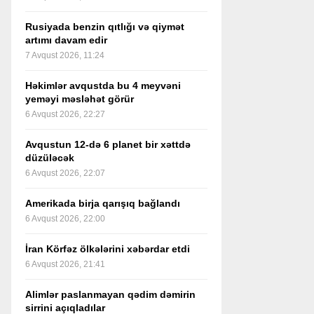
Rusiyada benzin qıtlığı və qiymət
artımı davam edir
7 Avqust 2026, 11:24
Həkimlər avqustda bu 4 meyvəni
yeməyi məsləhət görür
6 Avqust 2026, 22:27
Avqustun 12-də 6 planet bir xəttdə
düzüləcək
6 Avqust 2026, 22:07
Amerikada birja qarışıq bağlandı
6 Avqust 2026, 22:00
İran Körfəz ölkələrini xəbərdar etdi
6 Avqust 2026, 21:41
Alimlər paslanmayan qədim dəmirin
sirrini açıqladılar