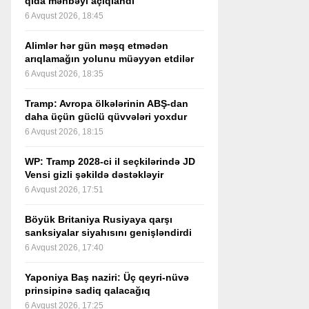
qida mənbəyi açıqlandı
6 Avqust 2026, 18:45
Alimlər hər gün məşq etmədən
arıqlamağın yolunu müəyyən etdilər
6 Avqust 2026, 18:35
Tramp: Avropa ölkələrinin ABŞ-dan
daha üçün güclü qüvvələri yoxdur
6 Avqust 2026, 18:15
WP: Tramp 2028-ci il seçkilərində JD
Vensi gizli şəkildə dəstəkləyir
6 Avqust 2026, 17:51
Böyük Britaniya Rusiyaya qarşı
sanksiyalar siyahısını genişləndirdi
6 Avqust 2026, 17:40
Yaponiya Baş naziri: Üç qeyri-nüvə
prinsipinə sadiq qalacağıq
6 Avqust 2026, 17:25