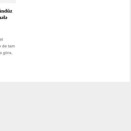
gündüz
hələ
ət
ə də tam
a görə,