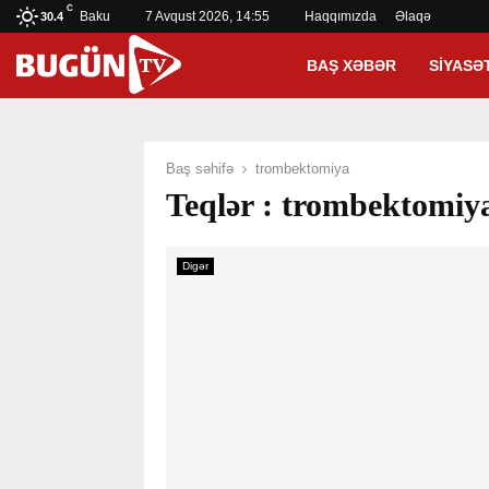
C
Baku
7 Avqust 2026, 14:55
Haqqımızda
Əlaqə
30.4
BAŞ XƏBƏR
SIYASƏ
Baş səhifə
trombektomiya
Teqlər : trombektomiy
Digər