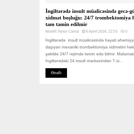
İngiltərədə insult müalicəsində gecə-
xidmət boşluğu: 24/7 trombektomiya 
tam təmin edilmir
Müəllif:
Aynur Camal
6 Aprel 2026, 22:53
0
İngiltərədə insult müalicəsində həyati əhəmiyy
daşıyan mexaniki trombektomiya xidmətini həl
şəkildə 24/7 rejimdə təmin edə bilmir. Məlumat
İngiltərədəki 24 insult mərkəzindən 7-si...
Ətraflı