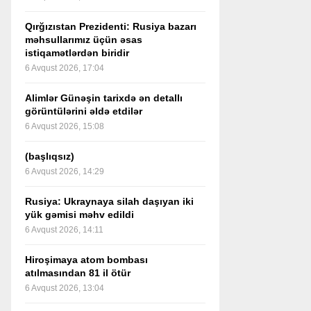
Qırğızıstan Prezidenti: Rusiya bazarı
məhsullarımız üçün əsas
istiqamətlərdən biridir
6 Avqust 2026, 17:04
Alimlər Günəşin tarixdə ən detallı
görüntülərini əldə etdilər
6 Avqust 2026, 15:08
(başlıqsız)
6 Avqust 2026, 14:29
Rusiya: Ukraynaya silah daşıyan iki
yük gəmisi məhv edildi
6 Avqust 2026, 14:11
Hiroşimaya atom bombası
atılmasından 81 il ötür
6 Avqust 2026, 13:04