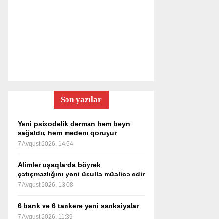
Son yazılar
Yeni psixodelik dərman həm beyni
sağaldır, həm mədəni qoruyur
7 Avqust 2026, 14:54
Alimlər uşaqlarda böyrək
çatışmazlığını yeni üsulla müalicə edir
7 Avqust 2026, 13:08
6 bank və 6 tankerə yeni sanksiyalar
7 Avqust 2026, 11:39