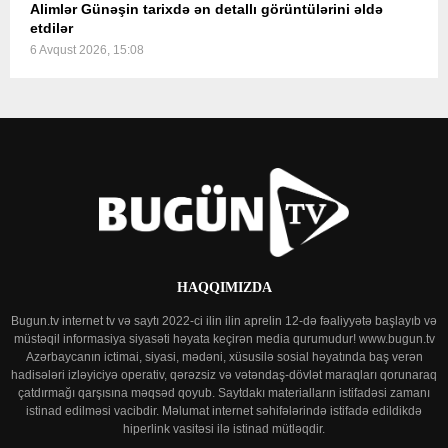
Alimlər Günəşin tarixdə ən detallı görüntülərini əldə
etdilər
6 Avqust 2026, 15:08
HAQQIMIZDA
Bugun.tv internet tv və saytı 2022-ci ilin ilin aprelin 12-də fəaliyyətə başlayıb və
müstəqil informasiya siyasəti həyata keçirən media qurumudur! www.bugun.tv
Azərbaycanın ictimai, siyasi, mədəni, xüsusilə sosial həyatında baş verən
hadisələri izləyiciyə operativ, qərəzsiz və vətəndaş-dövlət maraqları qorunaraq
çatdırmağı qarşısına məqsəd qoyub. Saytdakı materialların istifadəsi zamanı
istinad edilməsi vacibdir. Məlumat internet səhifələrində istifadə edildikdə
hiperlink vasitəsi ilə istinad mütləqdir.