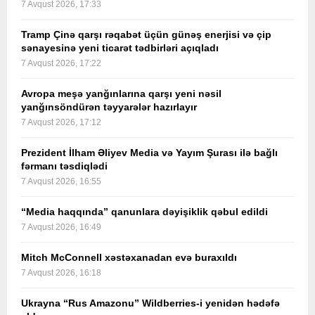
7 Avqust 2026, 17:33
Tramp Çinə qarşı rəqabət üçün günəş enerjisi və çip
sənayesinə yeni ticarət tədbirləri açıqladı
7 Avqust 2026, 17:22
Avropa meşə yanğınlarına qarşı yeni nəsil
yanğınsöndürən təyyarələr hazırlayır
7 Avqust 2026, 17:12
Prezident İlham Əliyev Media və Yayım Şurası ilə bağlı
fərmanı təsdiqlədi
7 Avqust 2026, 16:55
“Media haqqında” qanunlara dəyişiklik qəbul edildi
7 Avqust 2026, 16:49
Mitch McConnell xəstəxanadan evə buraxıldı
7 Avqust 2026, 16:18
Ukrayna “Rus Amazonu” Wildberries-i yenidən hədəfə