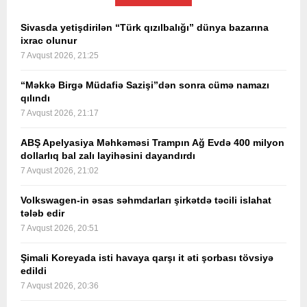
Sivasda yetişdirilən “Türk qızılbalığı” dünya bazarına
ixrac olunur
7 Avqust 2026, 21:25
“Məkkə Birgə Müdafiə Sazişi”dən sonra cümə namazı
qılındı
7 Avqust 2026, 21:17
ABŞ Apelyasiya Məhkəməsi Trampın Ağ Evdə 400 milyon
dollarlıq bal zalı layihəsini dayandırdı
7 Avqust 2026, 21:02
Volkswagen-in əsas səhmdarları şirkətdə təcili islahat
tələb edir
7 Avqust 2026, 20:51
Şimali Koreyada isti havaya qarşı it əti şorbası tövsiyə
edildi
7 Avqust 2026, 20:36