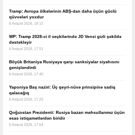
Tramp: Avropa ölkələrinin ABŞ-dan daha üçün güclü
qüvvələri yoxdur
6 Avqust 2026, 18:15
WP: Tramp 2028-ci il seçkilərində JD Vensi gizli şəkildə
dəstəkləyir
6 Avqust 2026, 17:51
Böyük Britaniya Rusiyaya qarşı sanksiyalar siyahısını
genişləndirdi
6 Avqust 2026, 17:40
Yaponiya Baş naziri: Üç qeyri-nüvə prinsipinə sadiq
qalacağıq
6 Avqust 2026, 17:25
Qırğızıstan Prezidenti: Rusiya bazarı məhsullarımız üçün
əsas istiqamətlərdən biridir
6 Avqust 2026, 17:04