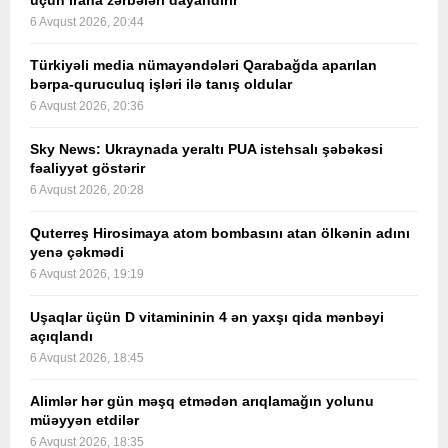
üçün İrana zərbələri dayandırır
6 Avqust 2026, 20:44
Türkiyəli media nümayəndələri Qarabağda aparılan
bərpa-quruculuq işləri ilə tanış oldular
6 Avqust 2026, 20:36
Sky News: Ukraynada yeraltı PUA istehsalı şəbəkəsi
fəaliyyət göstərir
6 Avqust 2026, 20:28
Quterreş Hirosimaya atom bombasını atan ölkənin adını
yenə çəkmədi
6 Avqust 2026, 19:19
Uşaqlar üçün D vitamininin 4 ən yaxşı qida mənbəyi
açıqlandı
6 Avqust 2026, 18:45
Alimlər hər gün məşq etmədən arıqlamağın yolunu
müəyyən etdilər
6 Avqust 2026, 18:35