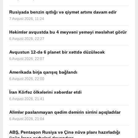
Rusiyada benzin qıtlığı və qiymət artımı davam edir
7 Avqust 2026, 11:24
Həkimlər avqustda bu 4 meyvəni yeməyi məsləhət görür
6 Avqust 2026, 22:27
Avqustun 12-də 6 planet bir xəttdə düzüləcək
6 Avqust 2026, 22:07
Amerikada birja qarışıq bağlandı
6 Avqust 2026, 22:00
İran Körfəz ölkələrini xəbərdar etdi
6 Avqust 2026, 21:41
Alimlər paslanmayan qədim dəmirin sirrini açıqladılar
6 Avqust 2026, 21:04
ABŞ, Pentaqon Rusiya və Çinə nüvə planı hazırladığı