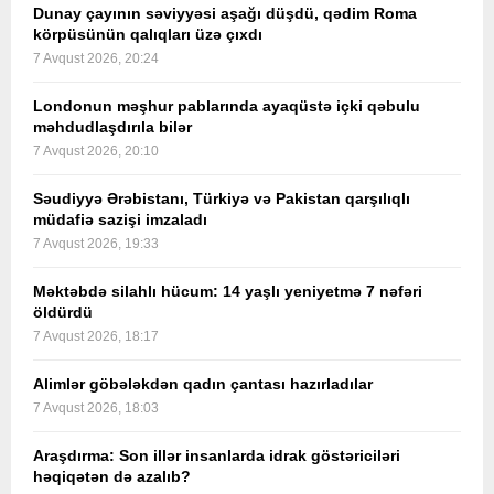
Dunay çayının səviyyəsi aşağı düşdü, qədim Roma
körpüsünün qalıqları üzə çıxdı
7 Avqust 2026, 20:24
Londonun məşhur pablarında ayaqüstə içki qəbulu
məhdudlaşdırıla bilər
7 Avqust 2026, 20:10
Səudiyyə Ərəbistanı, Türkiyə və Pakistan qarşılıqlı
müdafiə sazişi imzaladı
7 Avqust 2026, 19:33
Məktəbdə silahlı hücum: 14 yaşlı yeniyetmə 7 nəfəri
öldürdü
7 Avqust 2026, 18:17
Alimlər göbələkdən qadın çantası hazırladılar
7 Avqust 2026, 18:03
Araşdırma: Son illər insanlarda idrak göstəriciləri
həqiqətən də azalıb?