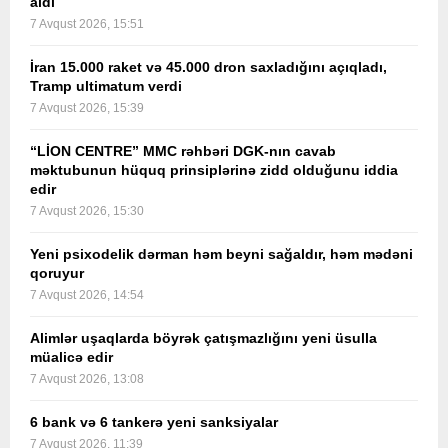
aldı
7 Avqust 2026, 15:51
İran 15.000 raket və 45.000 dron saxladığını açıqladı,
Tramp ultimatum verdi
7 Avqust 2026, 15:39
“LİON CENTRE” MMC rəhbəri DGK-nın cavab
məktubunun hüquq prinsiplərinə zidd olduğunu iddia
edir
7 Avqust 2026, 15:30
Yeni psixodelik dərman həm beyni sağaldır, həm mədəni
qoruyur
7 Avqust 2026, 14:54
Alimlər uşaqlarda böyrək çatışmazlığını yeni üsulla
müalicə edir
7 Avqust 2026, 13:08
6 bank və 6 tankerə yeni sanksiyalar
7 Avqust 2026, 11:39