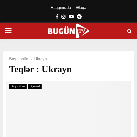
Haqqımızda
Əlaqə
Facebook
Instagram
Youtube
Telegram
PRIMARY
MENU
Baş səhifə
Ukrayn
Teqlər : Ukrayn
Baş xəbər
Siyasət