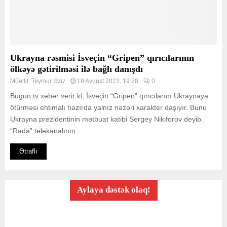
Ukrayna rəsmisi İsveçin “Gripen” qırıcılarının
ölkəyə gətirilməsi ilə bağlı danışdı
Müəllif:
Teymur Əziz
19 Avqust 2023, 19:28
0
Bugun.tv xəbər verir ki, İsveçin “Gripen” qırıcılarını Ukraynaya
ötürməsi ehtimalı hazırda yalnız nəzəri xarakter daşıyır. Bunu
Ukrayna prezidentinin mətbuat katibi Sergey Nikiforov deyib.
“Rada” telekanalının...
Ətraflı
Aylaya dəstək olaq!