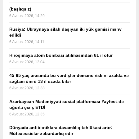
(başlıqsız)
6 Avqust 2026, 14:29
Rusiya: Ukraynaya silah daşıyan iki yük gəmisi məhv
edildi
6 Avqust 2026, 14:11
Hiroşimaya atom bombası atılmasından 81 il ötür
6 Avqust 2026, 13:04
45-65 yaş arasında bu vərdişlər demans riskini azalda və
sağlam ömrü 13 il uzada bilər
6 Avqust 2026, 12:38
Azərbaycan Mədəniyyəti sosial platforması Yayfest-də
uğurla çıxış ETDİ
6 Avqust 2026, 12:35
Dünyada antibiotiklərə davamlılıq təhlükəsi artır:
Mütəxəssislər xəbərdarlıq edir