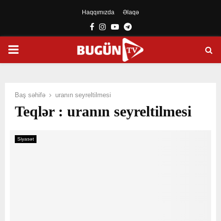
Haqqımızda
Əlaqə
Facebook
Instagram
Youtube
Telegram
PRIMARY
MENU
Baş səhifə
uranın seyreltilmesi
Teqlər : uranın seyreltilmesi
Siyasət