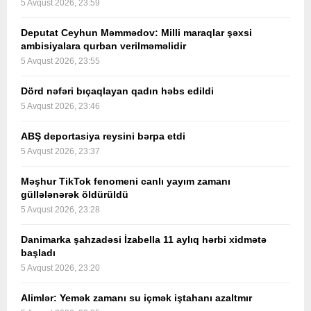
5 Avqust 2026, 23:59
Deputat Ceyhun Məmmədov: Milli maraqlar şəxsi
ambisiyalara qurban verilməməlidir
5 Avqust 2026, 23:55
Dörd nəfəri bıçaqlayan qadın həbs edildi
5 Avqust 2026, 23:46
ABŞ deportasiya reysini bərpa etdi
5 Avqust 2026, 23:37
Məşhur TikTok fenomeni canlı yayım zamanı
güllələnərək öldürüldü
5 Avqust 2026, 23:28
Danimarka şahzadəsi İzabella 11 aylıq hərbi xidmətə
başladı
5 Avqust 2026, 23:20
Alimlər: Yemək zamanı su içmək iştahanı azaltmır