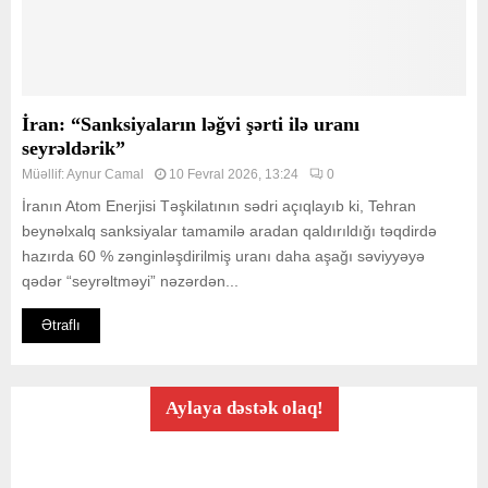
İran: “Sanksiyaların ləğvi şərti ilə uranı
seyrəldərik”
Müəllif:
Aynur Camal
10 Fevral 2026, 13:24
0
İranın Atom Enerjisi Təşkilatının sədri açıqlayıb ki, Tehran
beynəlxalq sanksiyalar tamamilə aradan qaldırıldığı təqdirdə
hazırda 60 % zənginləşdirilmiş uranı daha aşağı səviyyəyə
qədər “seyrəltməyi” nəzərdən...
Ətraflı
Aylaya dəstək olaq!