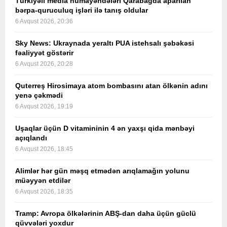
Türkiyəli media nümayəndələri Qarabağda aparılan
bərpa-quruculuq işləri ilə tanış oldular
6 Avqust 2026, 20:36
Sky News: Ukraynada yeraltı PUA istehsalı şəbəkəsi
fəaliyyət göstərir
6 Avqust 2026, 20:28
Quterreş Hirosimaya atom bombasını atan ölkənin adını
yenə çəkmədi
6 Avqust 2026, 19:19
Uşaqlar üçün D vitamininin 4 ən yaxşı qida mənbəyi
açıqlandı
6 Avqust 2026, 18:45
Alimlər hər gün məşq etmədən arıqlamağın yolunu
müəyyən etdilər
6 Avqust 2026, 18:35
Tramp: Avropa ölkələrinin ABŞ-dan daha üçün güclü
qüvvələri yoxdur