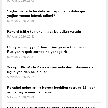
5 Avqust 2026, 23:05
Saçları həftədə bir dəfə yumaq onların daha gec
yağlanmasına kömək edirmi?
5 Avqust 2026, 22:59
Rekord istilər təhlükəli hava buludları yaradır
5 Avqust 2026, 22:42
Ukrayna kəşfiyyatı: Şimali Koreya raket bölməsini
Rusiyanın qərb sərhədinə yerləşdirir
5 Avqust 2026, 22:37
Tramp: Hörmüz boğazı çox yaxında dəniz daşımaları
üçün yenidən açıla bilər
5 Avqust 2026, 22:19
Portağal qabıqları ilə həyata keçirilən təcrübə 16 ildən
sonra heyrətamiz nəticə verdi
5 Avqust 2026, 22:08
Sarı, yoxsa qırmızı qarpız? Mütəxəssislər hansı növün