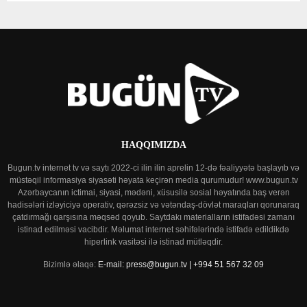
HAQQIMIZDA
Bugun.tv internet tv və saytı 2022-ci ilin ilin aprelin 12-də fəaliyyətə başlayıb və
müstəqil informasiya siyasəti həyata keçirən media qurumudur! www.bugun.tv
Azərbaycanın ictimai, siyasi, mədəni, xüsusilə sosial həyatında baş verən
hadisələri izləyiciyə operativ, qərəzsiz və vətəndaş-dövlət maraqları qorunaraq
çatdırmağı qarşısına məqsəd qoyub. Saytdakı materialların istifadəsi zamanı
istinad edilməsi vacibdir. Məlumat internet səhifələrində istifadə edildikdə
hiperlink vasitəsi ilə istinad mütləqdir.
Bizimlə əlaqə:
E-mail: press@bugun.tv | +994 51 567 32 09