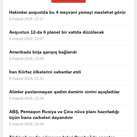
Həkimlər avqustda bu 4 meyvəni yeməyi məsləhət görür
6 Avqust 2026, 22:27
Avqustun 12-də 6 planet bir xəttdə düzüləcək
6 Avqust 2026, 22:07
Amerikada birja qarışıq bağlandı
6 Avqust 2026, 22:00
İran Körfəz ölkələrini xəbərdar etdi
6 Avqust 2026, 21:41
Alimlər paslanmayan qədim dəmirin sirrini açıqladılar
6 Avqust 2026, 21:04
ABŞ, Pentaqon Rusiya və Çinə nüvə planı hazırladığı
üçün İrana zərbələri dayandırır
6 Avqust 2026, 20:44