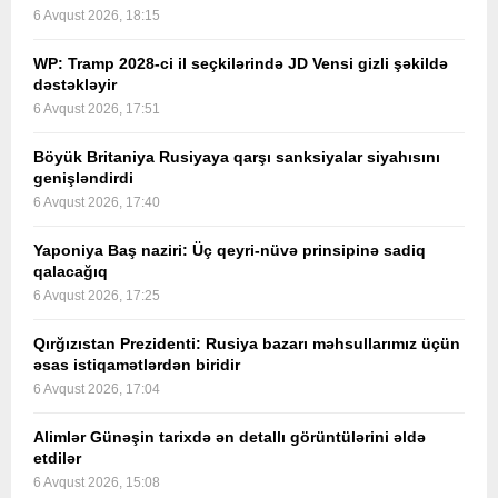
6 Avqust 2026, 18:15
WP: Tramp 2028-ci il seçkilərində JD Vensi gizli şəkildə
dəstəkləyir
6 Avqust 2026, 17:51
Böyük Britaniya Rusiyaya qarşı sanksiyalar siyahısını
genişləndirdi
6 Avqust 2026, 17:40
Yaponiya Baş naziri: Üç qeyri-nüvə prinsipinə sadiq
qalacağıq
6 Avqust 2026, 17:25
Qırğızıstan Prezidenti: Rusiya bazarı məhsullarımız üçün
əsas istiqamətlərdən biridir
6 Avqust 2026, 17:04
Alimlər Günəşin tarixdə ən detallı görüntülərini əldə
etdilər
6 Avqust 2026, 15:08