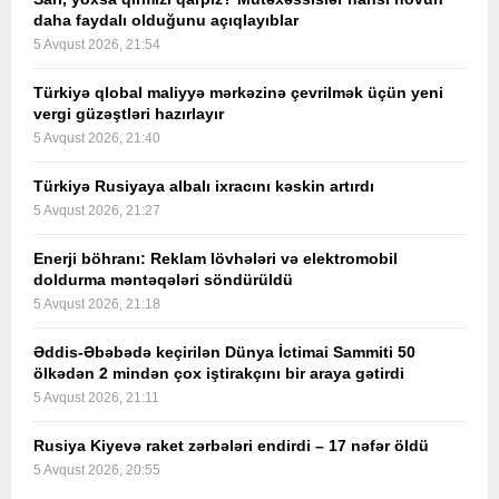
daha faydalı olduğunu açıqlayıblar
5 Avqust 2026, 21:54
Türkiyə qlobal maliyyə mərkəzinə çevrilmək üçün yeni
vergi güzəştləri hazırlayır
5 Avqust 2026, 21:40
Türkiyə Rusiyaya albalı ixracını kəskin artırdı
5 Avqust 2026, 21:27
Enerji böhranı: Reklam lövhələri və elektromobil
doldurma məntəqələri söndürüldü
5 Avqust 2026, 21:18
Əddis-Əbəbədə keçirilən Dünya İctimai Sammiti 50
ölkədən 2 mindən çox iştirakçını bir araya gətirdi
5 Avqust 2026, 21:11
Rusiya Kiyevə raket zərbələri endirdi – 17 nəfər öldü
5 Avqust 2026, 20:55