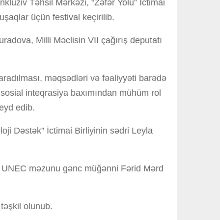
lüziv Təhsil Mərkəzi, “Zəfər Yolu” İctimai
aqlar üçün festival keçirilib.
adova, Milli Məclisin VII çağırış deputatı
radılması, məqsədləri və fəaliyyəti barədə
ə sosial inteqrasiya baxımından mühüm rol
qeyd edib.
i Dəstək” İctimai Birliyinin sədri Leyla
zov, UNEC məzunu gənc müğənni Fərid Mərd
təşkil olunub.