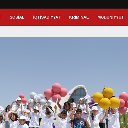
T
SOSIAL
İQTISADIYYAT
KRIMINAL
MƏDƏNIYYƏT