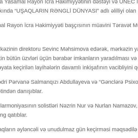
da Yasamal Rayon İcra Hakimiyyətinin dəstəyi və UNEC İnk
 parkında “UŞAQLARIN RƏNGLİ DÜNYASI” adlı əlilliyi olan uş
mal Rayon İcra Hakimiyyəti başçısının müavini Təravət Mur
rkəzinin direktoru Sevinc Məhsimova edərək, mərkəzin ya
ətin bütün üzvləri üçün bərabər imkanların yaradılması v
ta keçirilən layihələrin davamlı inkişafının vacibliyini 
sədri Pərvanə Salmanqızı Abdullayeva və “Gənclərə Psixoloj
tindən danışıblar.
Filarmoniyasının solistləri Nəzrin Nur və Nurlan Nama
əng qatıblar.
qların əyləncəli və unudulmaz gün keçirməsi məqsədilə 