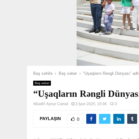
Baş səhifə
Baş xəbər
“Uşaqların Rəngli Dünyası” adlı
Baş xəbər
“Uşaqların Rəngli Dünyası”
Müəllif:
Aynur Camal
3 İyun 2025, 19:36
0
PAYLAŞIN
0