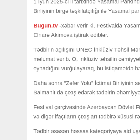
1 İyun 2025-ci il tarixində Yasamal Parkın
Birliyinin birgə təşkilatçılığı ilə Yasamal
Bugun.tv
-xəbər verir ki, Festivalda Yasa
Elnarə Akimova iştirak ediblər.
Tədbirin açılışını UNEC İnklüziv Təhsil Mə
məlumat verib. O, inklüziv təhsilin cəmiyy
oynadığını vurğulayaraq, bu istiqamətdə həya
Daha sonra “Zəfər Yolu” İctimai Birliyinin 
Salmanlı da çıxış edərək tədbirin əhəmiyyə
Festival çərçivəsində Azərbaycan Dövlət 
və digər ifaçıların çıxışları tədbirə xüsusi r
Tədbir əsasən həssas kateqoriyaya aid uşa