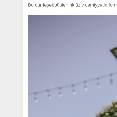
Bu cür təşəbbüslər inklüziv cəmiyyətin for