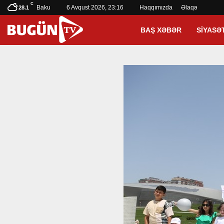
C
Baku
6 Avqust 2026, 23:16
Haqqımızda
Əlaqə
28.1
BAŞ XƏBƏR
SIYASƏ