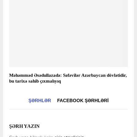
Məhəmməd Əsədullazadə: Səfəvilər Azərbaycan dövlətidir,
bu tarixə sahib çıxmalıyıq
ŞƏRHLƏR
FACEBOOK ŞƏRHLƏRI
ŞƏRH YAZIN