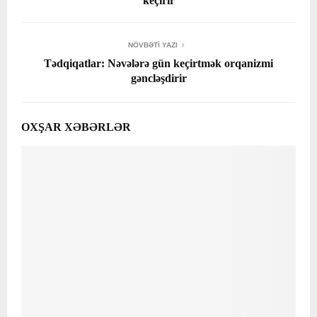
keçirir
NÖVBƏTI YAZI
Tədqiqatlar: Nəvələrə gün keçirtmək orqanizmi
gəncləşdirir
OXŞAR XƏBƏRLƏR