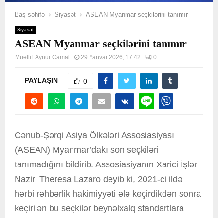
Baş səhifə
Siyasət
ASEAN Myanmar seçkilərini tanımır
Siyasət
ASEAN Myanmar seçkilərini tanımır
Müəllif:
Aynur Camal
29 Yanvar 2026, 17:42
0
PAYLAŞIN
0
Cənub-Şərqi Asiya Ölkələri Assosiasiyası
(ASEAN) Myanmar’dakı son seçkiləri
tanımadığını bildirib. Assosiasiyanın Xarici İşlər
Naziri Theresa Lazaro deyib ki, 2021-ci ildə
hərbi rəhbərlik hakimiyyəti ələ keçirdikdən sonra
keçirilən bu seçkilər beynəlxalq standartlara