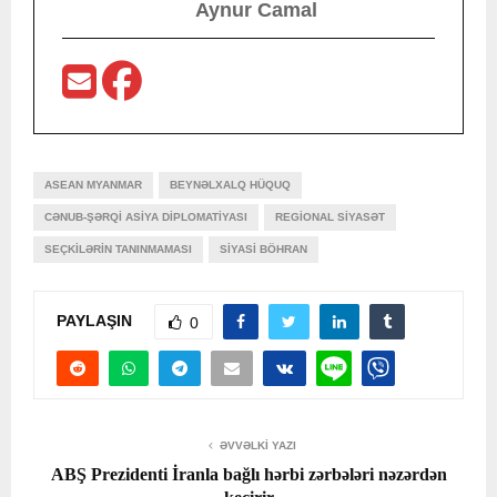
Aynur Camal
ASEAN MYANMAR
BEYNƏLXALQ HÜQUQ
CƏNUB-ŞƏRQI ASIYA DIPLOMATIYASI
REGIONAL SIYASƏT
SEÇKILƏRIN TANINMAMASI
SIYASI BÖHRAN
PAYLAŞIN
0
ƏVVƏLKI YAZI
ABŞ Prezidenti İranla bağlı hərbi zərbələri nəzərdən