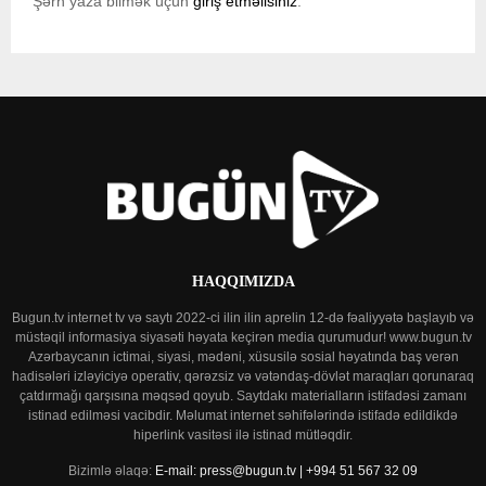
Şərh yaza bilmək üçün
giriş etməlisiniz
.
HAQQIMIZDA
Bugun.tv internet tv və saytı 2022-ci ilin ilin aprelin 12-də fəaliyyətə başlayıb və
müstəqil informasiya siyasəti həyata keçirən media qurumudur! www.bugun.tv
Azərbaycanın ictimai, siyasi, mədəni, xüsusilə sosial həyatında baş verən
hadisələri izləyiciyə operativ, qərəzsiz və vətəndaş-dövlət maraqları qorunaraq
çatdırmağı qarşısına məqsəd qoyub. Saytdakı materialların istifadəsi zamanı
istinad edilməsi vacibdir. Məlumat internet səhifələrində istifadə edildikdə
hiperlink vasitəsi ilə istinad mütləqdir.
Bizimlə əlaqə:
E-mail: press@bugun.tv | +994 51 567 32 09