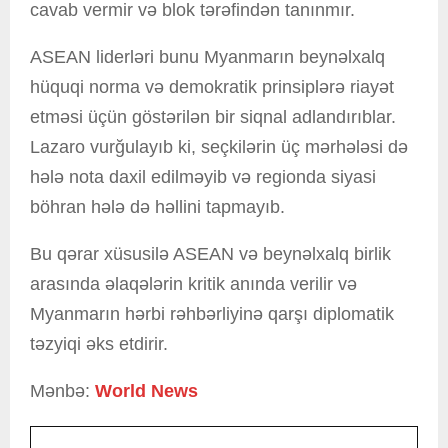
cavab vermir və blok tərəfindən tanınmır.
ASEAN liderləri bunu Myanmarın beynəlxalq
hüquqi norma və demokratik prinsiplərə riayət
etməsi üçün göstərilən bir siqnal adlandırıblar.
Lazaro vurğulayıb ki, seçkilərin üç mərhələsi də
hələ nota daxil edilməyib və regionda siyasi
böhran hələ də həllini tapmayıb.
Bu qərar xüsusilə ASEAN və beynəlxalq birlik
arasında əlaqələrin kritik anında verilir və
Myanmarın hərbi rəhbərliyinə qarşı diplomatik
təzyiqi əks etdirir.
Mənbə:
World News