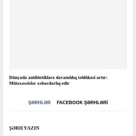
Dünyada antibiotiklərə davamlılıq təhlükəsi artır:
Mütəxəssislər xəbərdarlıq edir
ŞƏRHLƏR
FACEBOOK ŞƏRHLƏRI
ŞƏRH YAZIN