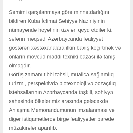
Səmimi qarşılanmaya görə minnətdarlığını
bildirən Kuba İctimai Səhiyyə Nazirliyinin
nümayəndə heyətinin üzvləri qeyd etdilər ki,
səfərin məqsədi Azərbaycanda fəaliyyət
göstərən xəstəxanalara ilkin baxış keçirtmək və
onların mövcüd maddi texniki bazası ilə tanış
olmaqdır.
Görüş zamanı tibbi təhsil, müalicə-sağlamlıq
turizmi, perspektivdə biotexnoloji və əczaçılıq
istehsallarının Azərbaycanda təşkili, səhiyyə
sahəsində ölkələrimiz arasında gələcəkdə
Anlaşma Memorandumunun imzalanması və
digər istiqamətlərdə birgə fəaliyyətlər barədə
müzakirələr aparılıb.