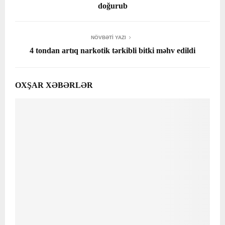
doğurub
NÖVBƏTI YAZI
4 tondan artıq narkotik tərkibli bitki məhv edildi
OXŞAR XƏBƏRLƏR