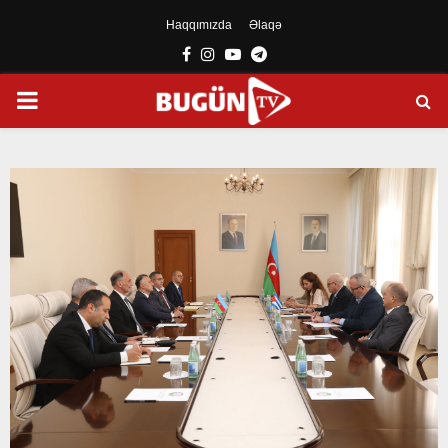
Haqqımızda
Əlaqə
Facebook
Instagram
Youtube
Telegram
PRIMARY
MENU