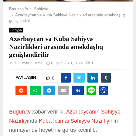
Baş səhifə
Səhiyyə
Azərbaycan və Kuba Səhiyyə Nazirlikləri arasında əməkdaşlıq
genişləndirilir
Səhiyyə
Azərbaycan və Kuba Səhiyyə
Nazirlikləri arasında əməkdaşlıq
genişləndirilir
Müəllif:
Aynur Camal
13 İyun 2023, 11:22
0
PAYLAŞIN
0
Bugun.tv
xəbər verir ki,
Azərbaycanın Səhiyyə
Nazirli
yində
Kuba İctimai Səhiyyə Nazirliyi
nin
nümayəndə heyəti ilə görüş keçirilib.