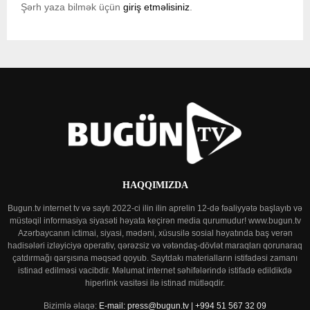
Şərh yaza bilmək üçün
giriş etməlisiniz
.
HAQQIMIZDA
Bugun.tv internet tv və saytı 2022-ci ilin ilin aprelin 12-də fəaliyyətə başlayıb və
müstəqil informasiya siyasəti həyata keçirən media qurumudur! www.bugun.tv
Azərbaycanın ictimai, siyasi, mədəni, xüsusilə sosial həyatında baş verən
hadisələri izləyiciyə operativ, qərəzsiz və vətəndaş-dövlət maraqları qorunaraq
çatdırmağı qarşısına məqsəd qoyub. Saytdakı materialların istifadəsi zamanı
istinad edilməsi vacibdir. Məlumat internet səhifələrində istifadə edildikdə
hiperlink vasitəsi ilə istinad mütləqdir.
Bizimlə əlaqə:
E-mail: press@bugun.tv | +994 51 567 32 09