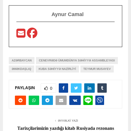
Aynur Camal
AZƏRBAYCAN
CENEVRƏDƏ ÜMUMDÜNYA SƏHIYYƏ ASSAMBLEYASI
ƏMƏKDAŞLIQ
KUBA SƏHIYYƏ NAZIRLIYI
TEYMUR MUSAYEV
PAYLAŞIN
0
ƏVVƏLKI YAZI
Tarixçilərimizin yazdığı kitab Rusiyada rezonans