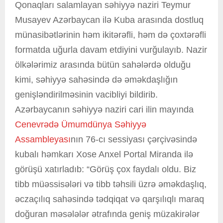
Qonaqları salamlayan səhiyyə naziri Teymur
Musayev Azərbaycan ilə Kuba arasında dostluq
münasibətlərinin həm ikitərəfli, həm də çoxtərəfli
formatda uğurla davam etdiyini vurğulayıb. Nazir
ölkələrimiz arasında bütün sahələrdə olduğu
kimi, səhiyyə sahəsində də əməkdaşlığın
genişləndirilməsinin vacibliyi bildirib.
Azərbaycanın səhiyyə naziri cari ilin mayında
Cenevrədə Ümumdünya Səhiyyə
Assambleyası
nın 76-cı sessiyası çərçivəsində
kubalı həmkarı Xose Anxel Portal Miranda ilə
görüşü xatırladıb: “Görüş çox faydalı oldu. Biz
tibb müəssisələri və tibb təhsili üzrə əməkdaşlıq,
əczaçılıq sahəsində tədqiqat və qarşılıqlı maraq
doğuran məsələlər ətrafında geniş müzakirələr