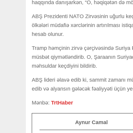
haqqında danışarkən, “O, həqiqətən də möht
ABŞ Prezidenti NATO Zirvəsinin uğurlu keçd
ölkələri müdafiə xərclərinin artırılması is
hesab olunur.
Tramp həmçinin zirvə çərçivəsində Suriya P
müsbət qiymətləndirib. O, Şaraanın Suriyad
məhsuldar keçdiyini bildirib.
ABŞ lideri əlavə edib ki, sammit zamanı mü
edib və alyansın gələcək fəaliyyəti üçün y
Mənbə:
TrtHaber
Aynur Camal