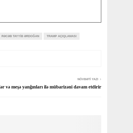
RƏCƏB TAYYIB ƏRDOĞAN
TRAMP AÇIQLAMASI
NÖVBƏTI YAZI
lər və meşə yanğınları ilə mübarizəni davam etdirir