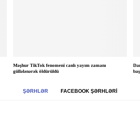
Məşhur TikTok fenomeni canlı yayım zamanı
Dan
güllələnərək öldürüldü
baş
ŞƏRHLƏR
FACEBOOK ŞƏRHLƏRI