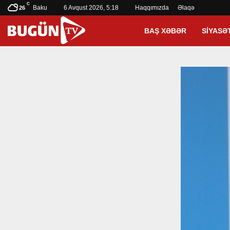
C
Baku
6 Avqust 2026, 5:18
Haqqımızda
Əlaqə
26
BAŞ XƏBƏR
SIYASƏ