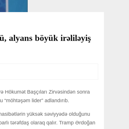
 alyans böyük irəliləyiş
və Hökumət Başçıları Zirvəsindən sonra
u “möhtəşəm lider” adlandırıb.
ünasibətlərin yüksək səviyyədə olduğunu
ibarlı tərəfdaş olaraq qalır. Tramp Ərdoğan