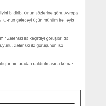
yini bildirib. Onun sözlərinə görə, Avropa
 NATO-nun gələcəyi üçün mühüm irəliləyiş
 Zelenski ilə keçirdiyi görüşləri də
düyünü, Zelenski ilə görüşünün isə
rılıqlarının aradan qaldırılmasına kömək