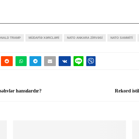
ONALD TRAMP
MÜDAFIƏ XƏRCLƏRI
NATO ANKARA ZIRVƏSI
NATO SAMMITI
 səhvlər hansılardır?
Rekord isti