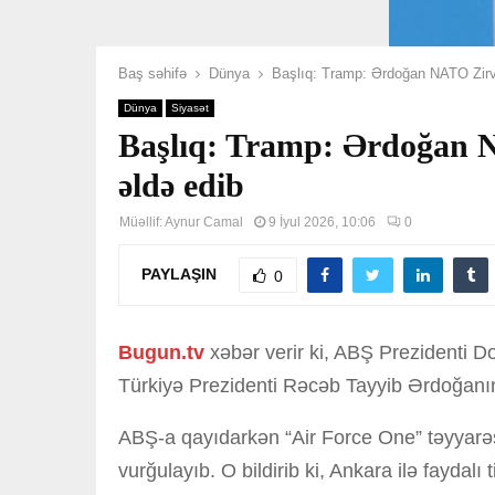
Baş səhifə
Dünya
Başlıq: Tramp: Ərdoğan NATO Zirvə
Dünya
Siyasət
Başlıq: Tramp: Ərdoğan N
əldə edib
Müəllif:
Aynur Camal
9 İyul 2026, 10:06
0
PAYLAŞIN
0
Bugun.tv
xəbər verir ki, ABŞ Prezidenti 
Türkiyə Prezidenti Rəcəb Tayyib Ərdoğanın 
ABŞ-a qayıdarkən “Air Force One” təyyarəs
vurğulayıb. O bildirib ki, Ankara ilə faydal