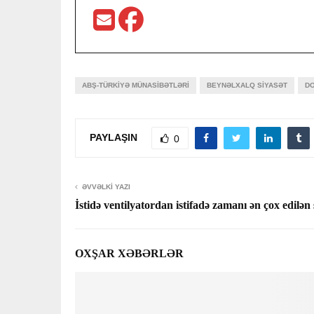
ABŞ-TÜRKIYƏ MÜNASIBƏTLƏRI
BEYNƏLXALQ SIYASƏT
D
PAYLAŞIN
0
ƏVVƏLKI YAZI
İstidə ventilyatordan istifadə zamanı ən çox edilən
OXŞAR XƏBƏRLƏR