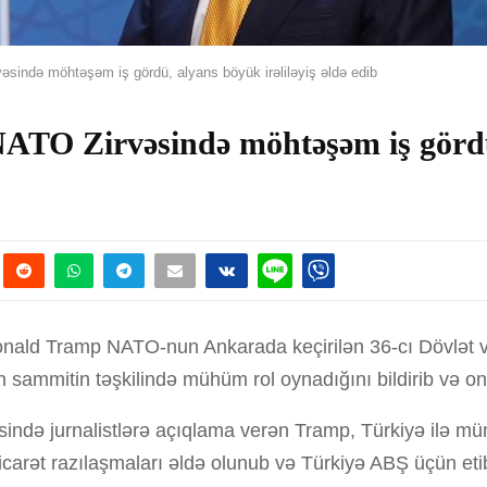
sində möhtəşəm iş gördü, alyans böyük irəliləyiş əldə edib
ATO Zirvəsində möhtəşəm iş gördü,
Donald Tramp NATO-nun Ankarada keçirilən 36-cı Dövlət 
sammitin təşkilində mühüm rol oynadığını bildirib və on
ində jurnalistlərə açıqlama verən Tramp, Türkiyə ilə m
ı ticarət razılaşmaları əldə olunub və Türkiyə ABŞ üçün et