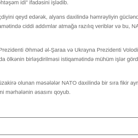
əşəm idi” ifadəsini işlədib.
iyini qeyd edərək, alyans daxilində həmrəyliyin gücləndi
tiqamətində ciddi addımlar atmağa razılıq veriblər və bu,
rezidenti Əhməd əl-Şaraa və Ukrayna Prezidenti Volodimir
a ölkənin birləşdirilməsi istiqamətində mühüm işlər gör
zakirə olunan məsələlər NATO daxilində bir sıra fikir ay
eni mərhələnin əsasını qoyub.