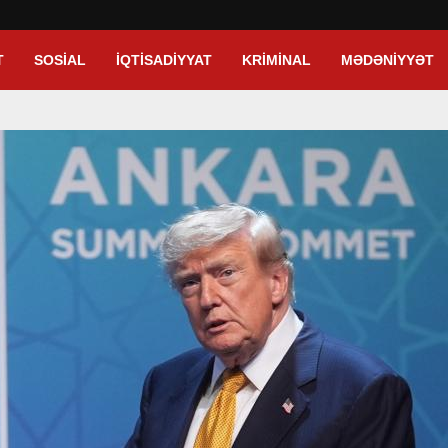
T
SOSIAL
İQTISADIYYAT
KRIMINAL
MƏDƏNIYYƏT