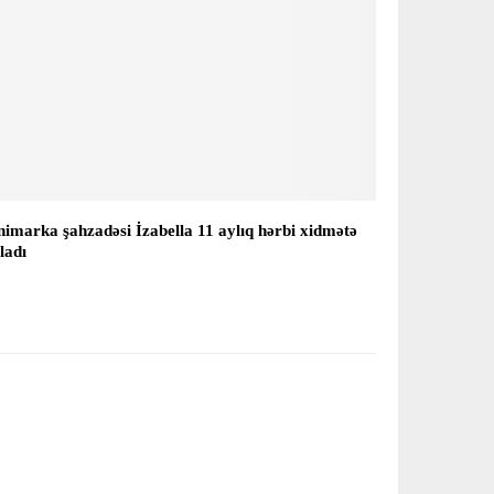
imarka şahzadəsi İzabella 11 aylıq hərbi xidmətə
ladı