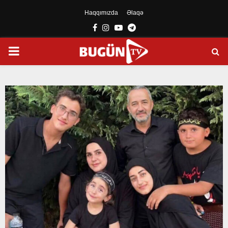
Haqqımızda
Əlaqə
Facebook
Instagram
Youtube
Telegram
PRIMARY
MENU