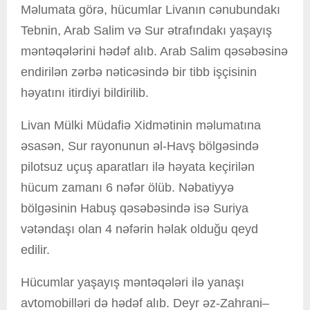
Məlumata görə, hücumlar Livanın cənubundakı
Tebnin, Arab Salim və Sur ətrafındakı yaşayış
məntəqələrini hədəf alıb. Arab Salim qəsəbəsinə
endirilən zərbə nəticəsində bir tibb işçisinin
həyatını itirdiyi bildirilib.
Livan Mülki Müdafiə Xidmətinin məlumatına
əsasən, Sur rayonunun əl-Havş bölgəsində
pilotsuz uçuş aparatları ilə həyata keçirilən
hücum zamanı 6 nəfər ölüb. Nəbatiyyə
bölgəsinin Habuş qəsəbəsində isə Suriya
vətəndaşı olan 4 nəfərin həlak olduğu qeyd
edilir.
Hücumlar yaşayış məntəqələri ilə yanaşı
avtomobilləri də hədəf alıb. Deyr əz-Zahrani–