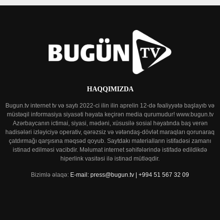
HAQQIMIZDA
Bugun.tv internet tv və saytı 2022-ci ilin ilin aprelin 12-də fəaliyyətə başlayıb və
müstəqil informasiya siyasəti həyata keçirən media qurumudur! www.bugun.tv
Azərbaycanın ictimai, siyasi, mədəni, xüsusilə sosial həyatında baş verən
hadisələri izləyiciyə operativ, qərəzsiz və vətəndaş-dövlət maraqları qorunaraq
çatdırmağı qarşısına məqsəd qoyub. Saytdakı materialların istifadəsi zamanı
istinad edilməsi vacibdir. Məlumat internet səhifələrində istifadə edildikdə
hiperlink vasitəsi ilə istinad mütləqdir.
Bizimlə əlaqə:
E-mail: press@bugun.tv | +994 51 567 32 09