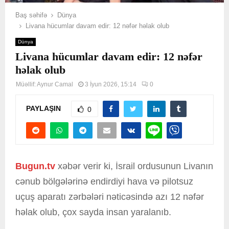
Baş səhifə
Dünya
Livana hücumlar davam edir: 12 nəfər həlak olub
Dünya
Livana hücumlar davam edir: 12 nəfər
həlak olub
Müəllif:
Aynur Camal
3 İyun 2026, 15:14
0
PAYLAŞIN
0
Bugun.tv
xəbər verir ki, İsrail ordusunun Livanın
cənub bölgələrinə endirdiyi hava və pilotsuz
uçuş aparatı zərbələri nəticəsində azı 12 nəfər
həlak olub, çox sayda insan yaralanıb.