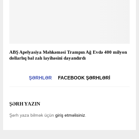
ABŞ Apelyasiya Məhkəməsi Trampın Ağ Evdə 400 milyon
dollarlıq bal zalı layihəsini dayandırdı
ŞƏRHLƏR
FACEBOOK ŞƏRHLƏRI
ŞƏRH YAZIN
Şərh yaza bilmək üçün
giriş etməlisiniz
.