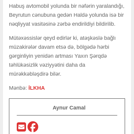
Habuş avtomobil yolunda bir nəfərin yaralandığı,
Beyrutun cənubuna gedən Haldə yolunda isə bir
nəqliyyat vasitəsinə zərbə endirildiyi bildirilib.
Mütəxəssislər qeyd edirlər ki, atəşkəslə bağlı
müzakirələr davam etsə də, bölgədə hərbi
gərginliyin yenidən artması Yaxın Şərqdə
təhlükəsizlik vəziyyətini daha da
mürəkkəbləşdirə bilər.
Mənbə:
İLKHA
Aynur Camal