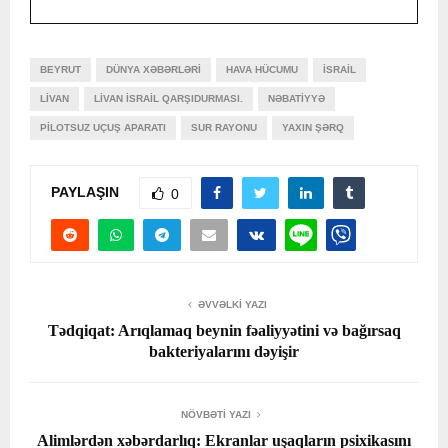
BEYRUT
DÜNYA XƏBƏRLƏRI
HAVA HÜCUMU
İSRAIL
LIVAN
LIVAN İSRAIL QARŞIDURMASI.
NƏBATIYYƏ
PILOTSUZ UÇUŞ APARATI
SUR RAYONU
YAXIN ŞƏRQ
PAYLAŞIN
0
ƏVVƏLKI YAZI
Tədqiqat: Arıqlamaq beynin fəaliyyətini və bağırsaq
bakteriyalarını dəyişir
NÖVBƏTI YAZI
Alimlərdən xəbərdarlıq: Ekranlar uşaqların psixikasını