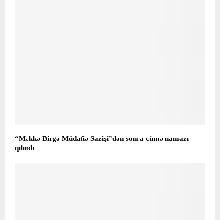
“Məkkə Birgə Müdafiə Sazişi”dən sonra cümə namazı
qılındı