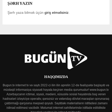
ŞƏRH YAZIN
Şərh yaza bilmək üçün
giriş etməlisiniz
.
HAQQIMIZDA
Bugun.tv internet tv və saytı 2022-ci ilin ilin aprelin 12-də fəaliyyətə başlayıb və
müstəqil informasiya siyasəti həyata keçirən media qurumudur! www.bugun.tv
Azərbaycanın ictimai, siyasi, mədəni, xüsusilə sosial həyatında baş verən
hadisələri izləyiciyə operativ, qərəzsiz və vətəndaş-dövlət maraqları qorunaraq
çatdırmağı qarşısına məqsəd qoyub. Saytdakı materialların istifadəsi zamanı
istinad edilməsi vacibdir. Məlumat internet səhifələrində istifadə edildikdə