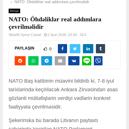
NATO: Öhdəliklər real addımlara çevrilməlidir
Dünya
NATO: Öhdəliklər real addımlara
çevrilməlidir
Müəllif:
Aynur Camal
1 İyun 2026, 16:49
0
PAYLAŞIN
0
NATO Baş katibinin müavini bildirib ki, 7-8 iyul
tarixlərində keçiriləcək Ankara Zirvəsindən əsas
gözlənti müttəfiqlərin verdiyi vədlərin konkret
fəaliyyətə çevrilməsidir.
Şekerinska bu barədə Litvanın paytaxtı
şəhərində keçirilən NATO Parlament