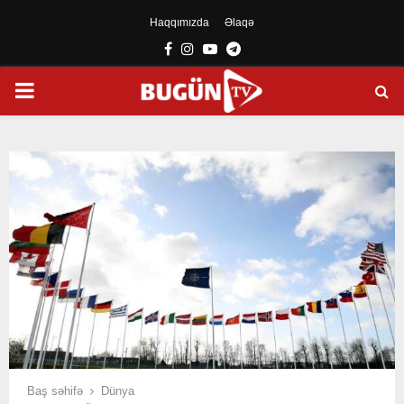
Haqqımızda
Əlaqə
Facebook
Instagram
Youtube
Telegram
PRIMARY
MENU
Baş səhifə
Dünya