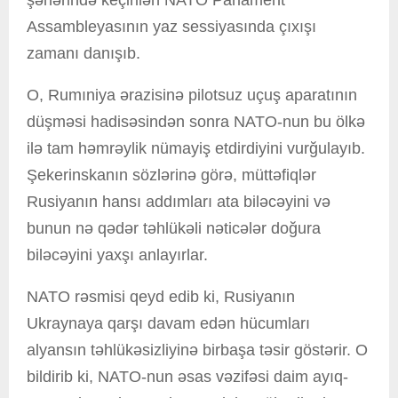
Assambleyasının yaz sessiyasında çıxışı
zamanı danışıb.
O, Rumıniya ərazisinə pilotsuz uçuş aparatının
düşməsi hadisəsindən sonra NATO-nun bu ölkə
ilə tam həmrəylik nümayiş etdirdiyini vurğulayıb.
Şekerinskanın sözlərinə görə, müttəfiqlər
Rusiyanın hansı addımları ata biləcəyini və
bunun nə qədər təhlükəli nəticələr doğura
biləcəyini yaxşı anlayırlar.
NATO rəsmisi qeyd edib ki, Rusiyanın
Ukraynaya qarşı davam edən hücumları
alyansın təhlükəsizliyinə birbaşa təsir göstərir. O
bildirib ki, NATO-nun əsas vəzifəsi daim ayıq-