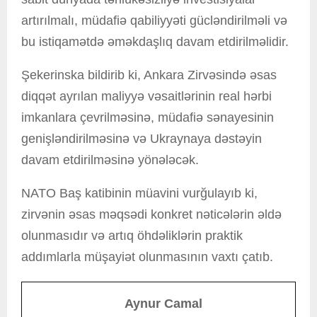
artırılmalı, müdafiə qabiliyyəti gücləndirilməli və
bu istiqamətdə əməkdaşlıq davam etdirilməlidir.
Şekerinska bildirib ki, Ankara Zirvəsində əsas
diqqət ayrılan maliyyə vəsaitlərinin real hərbi
imkanlara çevrilməsinə, müdafiə sənayesinin
genişləndirilməsinə və Ukraynaya dəstəyin
davam etdirilməsinə yönələcək.
NATO Baş katibinin müavini vurğulayıb ki,
zirvənin əsas məqsədi konkret nəticələrin əldə
olunmasıdır və artıq öhdəliklərin praktik
addımlarla müşayiət olunmasının vaxtı çatıb.
Aynur Camal