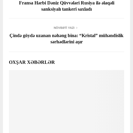
Fransa Hərbi Dəniz Qüvvələri Rusiya ilə əlaqəli
sanksiyalı tankeri saxladı
NÖVBƏTI YAZI
Çində göydə uzanan nəhəng bina: “Kristal” mühəndislik
sərhədlərini aşır
OXŞAR XƏBƏRLƏR