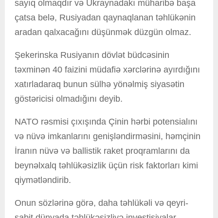
sayıq olmaqdır və Ukraynadakı müharibə başa
çatsa belə, Rusiyadan qaynaqlanan təhlükənin
aradan qalxacağını düşünmək düzgün olmaz.
Şekerinska Rusiyanın dövlət büdcəsinin
təxminən 40 faizini müdafiə xərclərinə ayırdığını
xatırladaraq bunun sülhə yönəlmiş siyasətin
göstəricisi olmadığını deyib.
NATO rəsmisi çıxışında Çinin hərbi potensialını
və nüvə imkanlarını genişləndirməsini, həmçinin
İranın nüvə və ballistik raket proqramlarını da
beynəlxalq təhlükəsizlik üçün risk faktorları kimi
qiymətləndirib.
Onun sözlərinə görə, daha təhlükəli və qeyri-
sabit dünyada təhlükəsizliyə investisiyalar