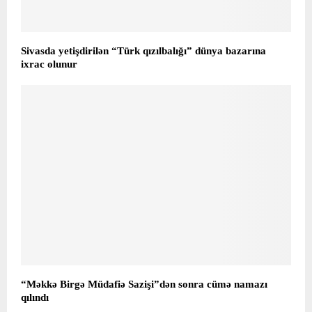
Sivasda yetişdirilən “Türk qızılbalığı” dünya bazarına
ixrac olunur
“Məkkə Birgə Müdafiə Sazişi”dən sonra cümə namazı
qılındı