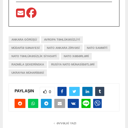
ANKARA GÖRÜŞÜ
AVROPA TƏHLÜKƏSIZLIYI
MÜDAFIƏ SƏNAYESI
NATO ANKARA ZIRVƏSI
NATO SAMMITI
NATO TƏHLÜKƏSIZLIK SIYASƏTI
NATO XƏBƏRLƏRI
RADMILA ŞEKERINSKA
RUSIYA NATO MÜNASIBƏTLƏRI
UKRAYNA MÜHARIBƏSI
PAYLAŞIN
0
ƏVVƏLKI YAZI