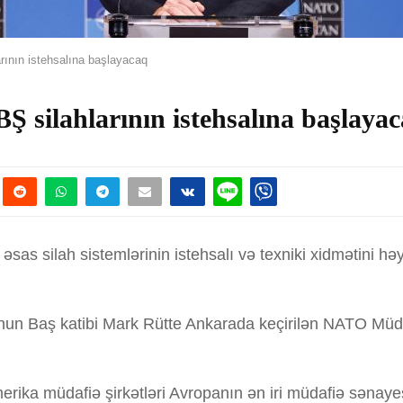
ının istehsalına başlayacaq
silahlarının istehsalına başlaya
əsas silah sistemlərinin istehsalı və texniki xidmətini 
-nun Baş katibi Mark Rütte Ankarada keçirilən NATO Mü
erika müdafiə şirkətləri Avropanın ən iri müdafiə sənaye