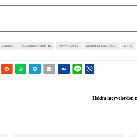
BOEING
LOCKHEED MARTIN
MARK RUTTE
MÜDAFIƏ SƏNAYESI
NATO
Həkim meyvələrdən m