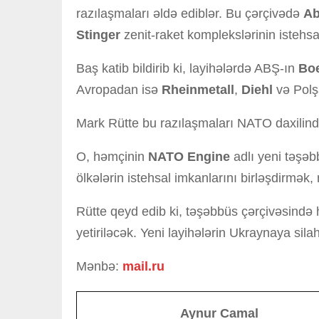
razılaşmaları əldə ediblər. Bu çərçivədə
A
Stinger
zenit-raket komplekslərinin istehsa
Baş katib bildirib ki, layihələrdə ABŞ-ın
Bo
Avropadan isə
Rheinmetall
,
Diehl
və Pol
Mark Rütte bu razılaşmaları NATO daxilind
O, həmçinin
NATO Engine
adlı yeni təşəb
ölkələrin istehsal imkanlarını birləşdirmək
Rütte qeyd edib ki, təşəbbüs çərçivəsində 
yetiriləcək. Yeni layihələrin Ukraynaya sila
Mənbə:
mail.ru
Aynur Camal