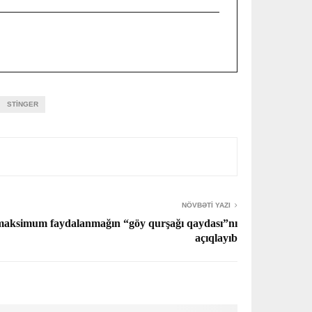
STINGER
NÖVBƏTI YAZI
aksimum faydalanmağın “göy qurşağı qaydası”nı
açıqlayıb