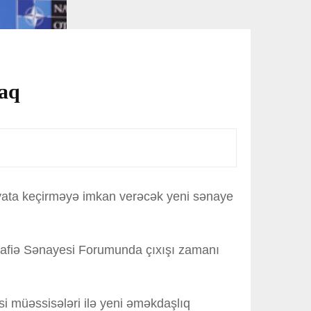
caq
həyata keçirməyə imkan verəcək yeni sənaye
dafiə Sənayesi Forumunda çıxışı zamanı
si müəssisələri ilə yeni əməkdaşlıq