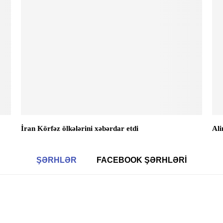
İran Körfəz ölkələrini xəbərdar etdi
Ali
ŞƏRHLƏR
FACEBOOK ŞƏRHLƏRI