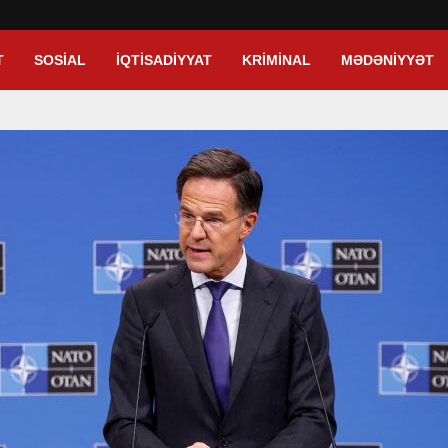
T
SOSIAL
İQTISADIYYAT
KRIMINAL
MƏDƏNIYYƏT