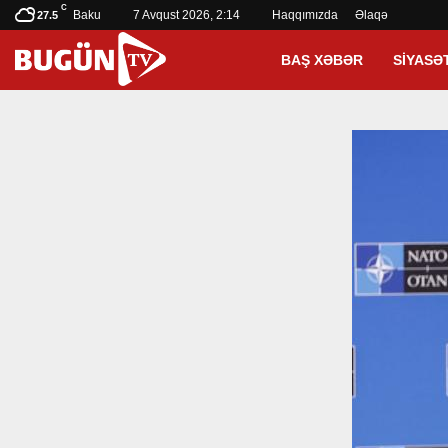
C
Baku
7 Avqust 2026, 2:14
Haqqımızda
Əlaqə
27.5
BAŞ XƏBƏR
SIYASƏ