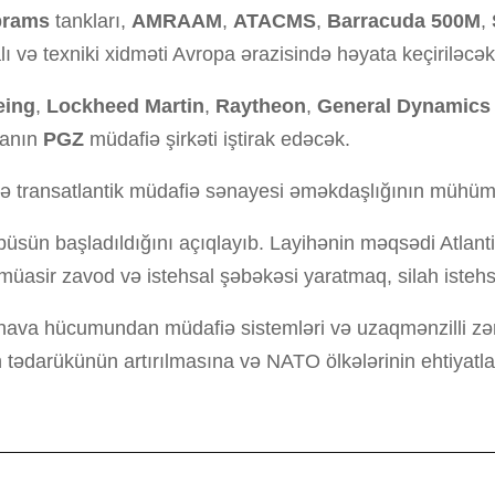
brams
tankları,
AMRAAM
,
ATACMS
,
Barracuda 500M
,
lı və texniki xidməti Avropa ərazisində həyata keçiriləcək
eing
,
Lockheed Martin
,
Raytheon
,
General Dynamics
şanın
PGZ
müdafiə şirkəti iştirak edəcək.
ə transatlantik müdafiə sənayesi əməkdaşlığının mühüm gö
büsün başladıldığını açıqlayıb. Layihənin məqsədi Atlanti
, müasir zavod və istehsal şəbəkəsi yaratmaq, silah isteh
hava hücumundan müdafiə sistemləri və uzaqmənzilli zərb
h tədarükünün artırılmasına və NATO ölkələrinin ehtiyatlar