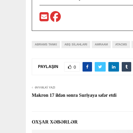
ABRAMS TANKI
ABŞ SILAHLARI
AMRAAM
ATACMS
PAYLAŞIN
0
ƏVVƏLKI YAZI
Makron 17 ildən sonra Suriyaya səfər etdi
OXŞAR XƏBƏRLƏR