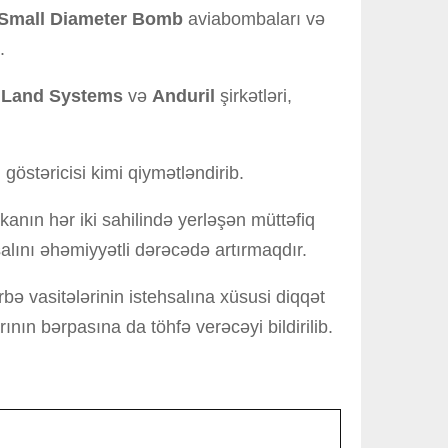
Small Diameter Bomb
aviabombaları və
.
 Land Systems
və
Anduril
şirkətləri,
stəricisi kimi qiymətləndirib.
kanın hər iki sahilində yerləşən müttəfiq
salını əhəmiyyətli dərəcədə artırmaqdır.
ə vasitələrinin istehsalına xüsusi diqqət
ının bərpasına da töhfə verəcəyi bildirilib.