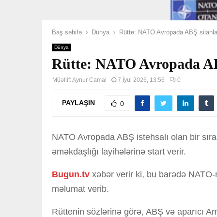
Baş səhifə
Dünya
Rütte: NATO Avropada ABŞ silahlar
Dünya
Rütte: NATO Avropada ABŞ 
Müəllif:
Aynur Camal
7 İyul 2026, 13:56
0
PAYLAŞIN
0
NATO Avropada ABŞ istehsalı olan bir sıra 
əməkdaşlığı layihələrinə start verir.
Bugun.tv
xəbər verir ki, bu barədə NATO
məlumat verib.
Rüttenin sözlərinə görə, ABŞ və aparıcı Am