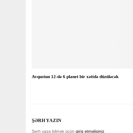
Avqustun 12-də 6 planet bir xəttdə düzüləcək
ŞƏRH YAZIN
Şərh yaza bilmək üçün
giriş etməlisiniz
.