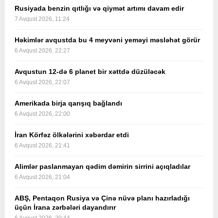
Rusiyada benzin qıtlığı və qiymət artımı davam edir
7 Avqust 2026, 11:24
Həkimlər avqustda bu 4 meyvəni yeməyi məsləhət görür
6 Avqust 2026, 22:27
Avqustun 12-də 6 planet bir xəttdə düzüləcək
6 Avqust 2026, 22:07
Amerikada birja qarışıq bağlandı
6 Avqust 2026, 22:00
İran Körfəz ölkələrini xəbərdar etdi
6 Avqust 2026, 21:41
Alimlər paslanmayan qədim dəmirin sirrini açıqladılar
6 Avqust 2026, 21:04
ABŞ, Pentaqon Rusiya və Çinə nüvə planı hazırladığı
üçün İrana zərbələri dayandırır