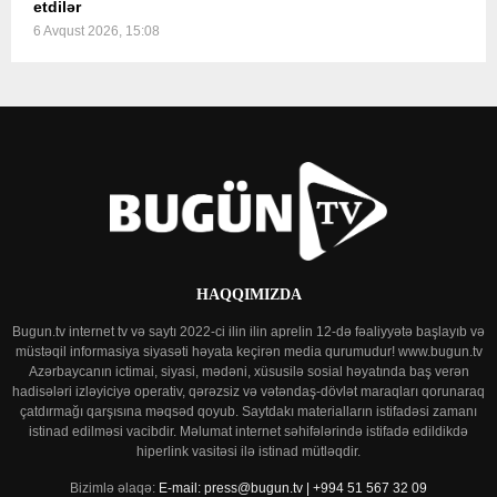
etdilər
6 Avqust 2026, 15:08
HAQQIMIZDA
Bugun.tv internet tv və saytı 2022-ci ilin ilin aprelin 12-də fəaliyyətə başlayıb və
müstəqil informasiya siyasəti həyata keçirən media qurumudur! www.bugun.tv
Azərbaycanın ictimai, siyasi, mədəni, xüsusilə sosial həyatında baş verən
hadisələri izləyiciyə operativ, qərəzsiz və vətəndaş-dövlət maraqları qorunaraq
çatdırmağı qarşısına məqsəd qoyub. Saytdakı materialların istifadəsi zamanı
istinad edilməsi vacibdir. Məlumat internet səhifələrində istifadə edildikdə
hiperlink vasitəsi ilə istinad mütləqdir.
Bizimlə əlaqə:
E-mail: press@bugun.tv | +994 51 567 32 09