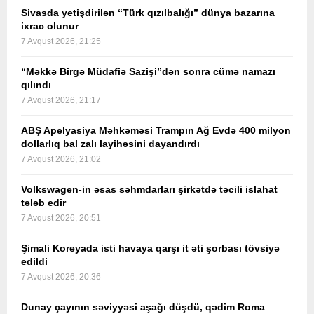
Sivasda yetişdirilən “Türk qızılbalığı” dünya bazarına
ixrac olunur
7 Avqust 2026, 21:25
“Məkkə Birgə Müdafiə Sazişi”dən sonra cümə namazı
qılındı
7 Avqust 2026, 21:17
ABŞ Apelyasiya Məhkəməsi Trampın Ağ Evdə 400 milyon
dollarlıq bal zalı layihəsini dayandırdı
7 Avqust 2026, 21:02
Volkswagen-in əsas səhmdarları şirkətdə təcili islahat
tələb edir
7 Avqust 2026, 20:51
Şimali Koreyada isti havaya qarşı it əti şorbası tövsiyə
edildi
7 Avqust 2026, 20:36
Dunay çayının səviyyəsi aşağı düşdü, qədim Roma