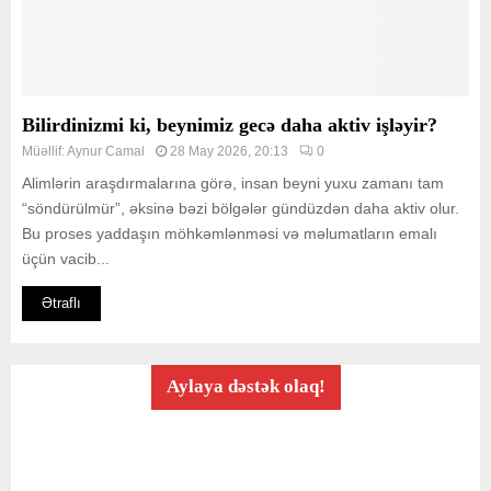
Bilirdinizmi ki, beynimiz gecə daha aktiv işləyir?
Müəllif:
Aynur Camal
28 May 2026, 20:13
0
Alimlərin araşdırmalarına görə, insan beyni yuxu zamanı tam
“söndürülmür”, əksinə bəzi bölgələr gündüzdən daha aktiv olur.
Bu proses yaddaşın möhkəmlənməsi və məlumatların emalı
üçün vacib...
Ətraflı
Aylaya dəstək olaq!