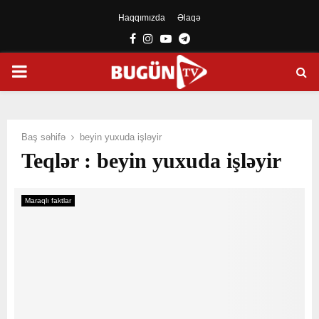
Haqqımızda
Əlaqə
Facebook
Instagram
Youtube
Telegram
PRIMARY
MENU
Baş səhifə
beyin yuxuda işləyir
Teqlər : beyin yuxuda işləyir
Maraqlı faktlar