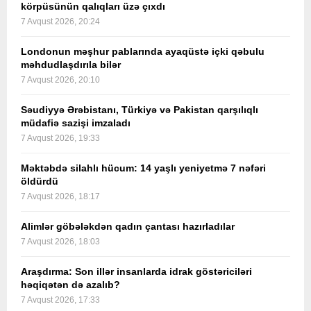
körpüsünün qalıqları üzə çıxdı
7 Avqust 2026, 20:24
Londonun məşhur pablarında ayaqüstə içki qəbulu
məhdudlaşdırıla bilər
7 Avqust 2026, 20:10
Səudiyyə Ərəbistanı, Türkiyə və Pakistan qarşılıqlı
müdafiə sazişi imzaladı
7 Avqust 2026, 19:33
Məktəbdə silahlı hücum: 14 yaşlı yeniyetmə 7 nəfəri
öldürdü
7 Avqust 2026, 18:17
Alimlər göbələkdən qadın çantası hazırladılar
7 Avqust 2026, 18:03
Araşdırma: Son illər insanlarda idrak göstəriciləri
həqiqətən də azalıb?
7 Avqust 2026, 17:33