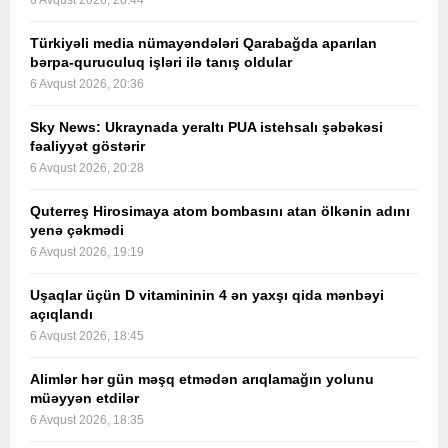
6 Avqust 2026, 20:44
Türkiyəli media nümayəndələri Qarabağda aparılan
bərpa-quruculuq işləri ilə tanış oldular
6 Avqust 2026, 20:36
Sky News: Ukraynada yeraltı PUA istehsalı şəbəkəsi
fəaliyyət göstərir
6 Avqust 2026, 20:28
Quterreş Hirosimaya atom bombasını atan ölkənin adını
yenə çəkmədi
6 Avqust 2026, 19:19
Uşaqlar üçün D vitamininin 4 ən yaxşı qida mənbəyi
açıqlandı
6 Avqust 2026, 18:45
Alimlər hər gün məşq etmədən arıqlamağın yolunu
müəyyən etdilər
6 Avqust 2026, 18:35