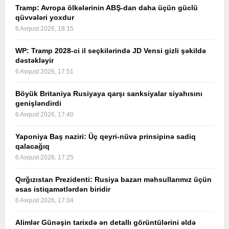
Tramp: Avropa ölkələrinin ABŞ-dan daha üçün güclü
qüvvələri yoxdur
6 Avqust 2026, 18:15
WP: Tramp 2028-ci il seçkilərində JD Vensi gizli şəkildə
dəstəkləyir
6 Avqust 2026, 17:51
Böyük Britaniya Rusiyaya qarşı sanksiyalar siyahısını
genişləndirdi
6 Avqust 2026, 17:40
Yaponiya Baş naziri: Üç qeyri-nüvə prinsipinə sadiq
qalacağıq
6 Avqust 2026, 17:25
Qırğızıstan Prezidenti: Rusiya bazarı məhsullarımız üçün
əsas istiqamətlərdən biridir
6 Avqust 2026, 17:04
Alimlər Günəşin tarixdə ən detallı görüntülərini əldə