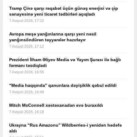
Tramp Çinə qarşı rəqabət üçün günəş enerjisi və çip
sənayesinə yeni ticarət tədbirləri açıqladı
7 Avqust 2026, 17:22
Avropa meşə yanğınlarına qarşı yeni nəsil
yanğınsöndürən təyyarələr hazırlayır
7 Avqust 2026, 17:12
Prezident İlham Əliyev Media və Yayım Şurası ilə bağlı
fərmanı təsdiqlədi
7 Avqust 2026, 16:55
“Media haqqında” qanunlara dəyişiklik qəbul edildi
7 Avqust 2026, 16:49
Mitch McConnell xəstəxanadan evə buraxıldı
7 Avqust 2026, 16:18
Ukrayna “Rus Amazonu” Wildberries-i yenidən hədəfə
aldı