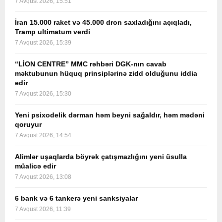
7 Avqust 2026, 15:51
İran 15.000 raket və 45.000 dron saxladığını açıqladı,
Tramp ultimatum verdi
7 Avqust 2026, 15:39
“LİON CENTRE” MMC rəhbəri DGK-nın cavab
məktubunun hüquq prinsiplərinə zidd olduğunu iddia
edir
7 Avqust 2026, 15:30
Yeni psixodelik dərman həm beyni sağaldır, həm mədəni
qoruyur
7 Avqust 2026, 14:54
Alimlər uşaqlarda böyrək çatışmazlığını yeni üsulla
müalicə edir
7 Avqust 2026, 13:08
6 bank və 6 tankerə yeni sanksiyalar
7 Avqust 2026, 11:39