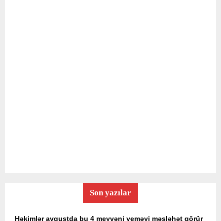
Son yazılar
Həkimlər avqustda bu 4 meyvəni yeməyi məsləhət görür