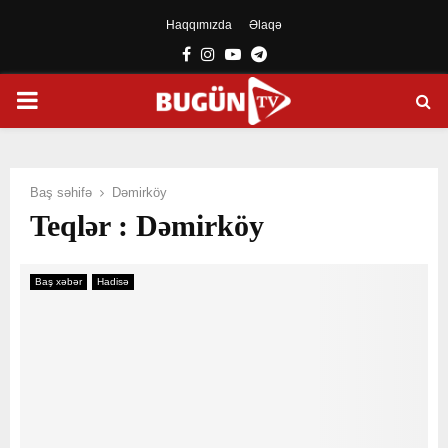
Haqqımızda
Əlaqə
Facebook
Instagram
Youtube
Telegram
PRIMARY
MENU
Baş səhifə
Dəmirköy
Teqlər : Dəmirköy
Baş xəbər
Hadisə