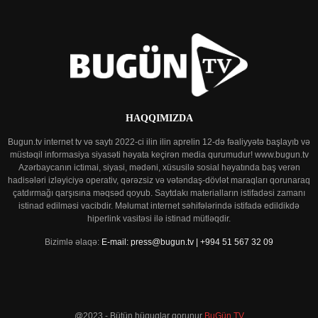
HAQQIMIZDA
Bugun.tv internet tv və saytı 2022-ci ilin ilin aprelin 12-də fəaliyyətə başlayıb və
müstəqil informasiya siyasəti həyata keçirən media qurumudur! www.bugun.tv
Azərbaycanın ictimai, siyasi, mədəni, xüsusilə sosial həyatında baş verən
hadisələri izləyiciyə operativ, qərəzsiz və vətəndaş-dövlət maraqları qorunaraq
çatdırmağı qarşısına məqsəd qoyub. Saytdakı materialların istifadəsi zamanı
istinad edilməsi vacibdir. Məlumat internet səhifələrində istifadə edildikdə
hiperlink vasitəsi ilə istinad mütləqdir.
Bizimlə əlaqə:
E-mail: press@bugun.tv | +994 51 567 32 09
@2023 - Bütün hüquqlar qorunur
BuGün TV