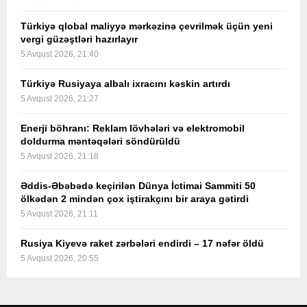
Türkiyə qlobal maliyyə mərkəzinə çevrilmək üçün yeni
vergi güzəştləri hazırlayır
5 Avqust 2026, 21:40
Türkiyə Rusiyaya albalı ixracını kəskin artırdı
5 Avqust 2026, 21:27
Enerji böhranı: Reklam lövhələri və elektromobil
doldurma məntəqələri söndürüldü
5 Avqust 2026, 21:18
Əddis-Əbəbədə keçirilən Dünya İctimai Sammiti 50
ölkədən 2 mindən çox iştirakçını bir araya gətirdi
5 Avqust 2026, 21:11
Rusiya Kiyevə raket zərbələri endirdi – 17 nəfər öldü
5 Avqust 2026, 20:55