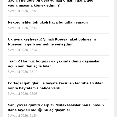
Saçları həftədə bir dəfə yumaq onların daha gec
yağlanmasına kömək edirmi?
5 Avqust 2026, 22:59
Rekord istilər təhlükəli hava buludları yaradır
5 Avqust 2026, 22:42
Ukrayna kəşfiyyatı: Şimali Koreya raket bölməsini
Rusiyanın qərb sərhədinə yerləşdirir
5 Avqust 2026, 22:37
Tramp: Hörmüz boğazı çox yaxında dəniz daşımaları
üçün yenidən açıla bilər
5 Avqust 2026, 22:19
Portağal qabıqları ilə həyata keçirilən təcrübə 16 ildən
sonra heyrətamiz nəticə verdi
5 Avqust 2026, 22:08
Sarı, yoxsa qırmızı qarpız? Mütəxəssislər hansı növün
daha faydalı olduğunu açıqlayıblar
5 Avqust 2026, 21:54