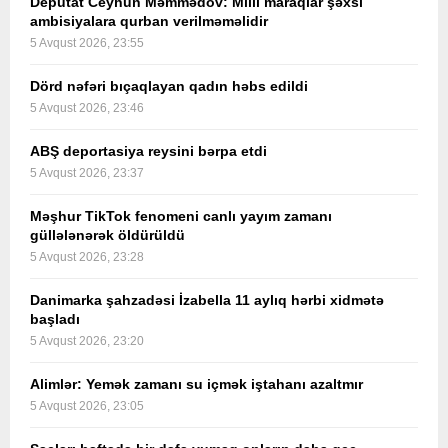
Deputat Ceyhun Məmmədov: Milli maraqlar şəxsi
ambisiyalara qurban verilməməlidir
5 Avqust 2026, 23:55
Dörd nəfəri bıçaqlayan qadın həbs edildi
5 Avqust 2026, 23:46
ABŞ deportasiya reysini bərpa etdi
5 Avqust 2026, 23:37
Məşhur TikTok fenomeni canlı yayım zamanı
güllələnərək öldürüldü
5 Avqust 2026, 23:28
Danimarka şahzadəsi İzabella 11 aylıq hərbi xidmətə
başladı
5 Avqust 2026, 23:20
Alimlər: Yemək zamanı su içmək iştahanı azaltmır
5 Avqust 2026, 23:05