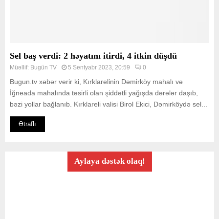
Sel baş verdi: 2 həyatını itirdi, 4 itkin düşdü
Müəllif:
Bugün TV
5 Sentyabr 2023, 20:59
0
Bugun.tv xəbər verir ki, Kırklarelinin Dəmirköy mahalı və
İğneada mahalında təsirli olan şiddətli yağışda dərələr daşıb,
bəzi yollar bağlanıb. Kırklareli valisi Birol Ekici, Dəmirköydə sel...
Ətraflı
Aylaya dəstək olaq!