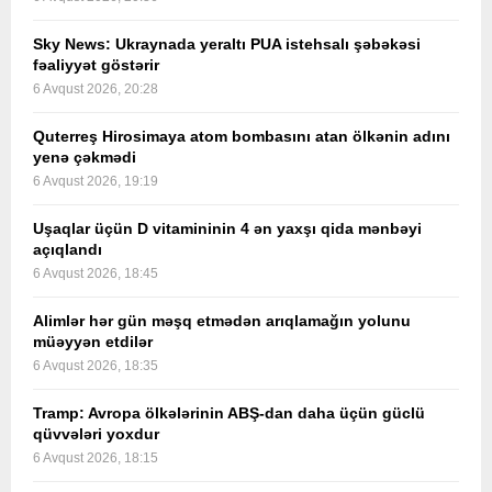
Sky News: Ukraynada yeraltı PUA istehsalı şəbəkəsi
fəaliyyət göstərir
6 Avqust 2026, 20:28
Quterreş Hirosimaya atom bombasını atan ölkənin adını
yenə çəkmədi
6 Avqust 2026, 19:19
Uşaqlar üçün D vitamininin 4 ən yaxşı qida mənbəyi
açıqlandı
6 Avqust 2026, 18:45
Alimlər hər gün məşq etmədən arıqlamağın yolunu
müəyyən etdilər
6 Avqust 2026, 18:35
Tramp: Avropa ölkələrinin ABŞ-dan daha üçün güclü
qüvvələri yoxdur
6 Avqust 2026, 18:15