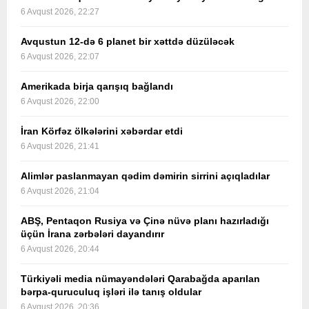
6 Avqust 2026, 22:27
Avqustun 12-də 6 planet bir xəttdə düzüləcək
6 Avqust 2026, 22:07
Amerikada birja qarışıq bağlandı
6 Avqust 2026, 22:00
İran Körfəz ölkələrini xəbərdar etdi
6 Avqust 2026, 21:41
Alimlər paslanmayan qədim dəmirin sirrini açıqladılar
6 Avqust 2026, 21:04
ABŞ, Pentaqon Rusiya və Çinə nüvə planı hazırladığı
üçün İrana zərbələri dayandırır
6 Avqust 2026, 20:44
Türkiyəli media nümayəndələri Qarabağda aparılan
bərpa-quruculuq işləri ilə tanış oldular
6 Avqust 2026, 20:36