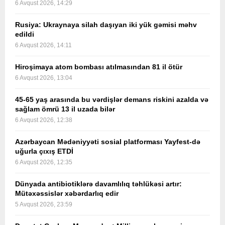
6 Avqust 2026, 14:29
Rusiya: Ukraynaya silah daşıyan iki yük gəmisi məhv
edildi
6 Avqust 2026, 14:11
Hiroşimaya atom bombası atılmasından 81 il ötür
6 Avqust 2026, 13:04
45-65 yaş arasında bu vərdişlər demans riskini azalda və
sağlam ömrü 13 il uzada bilər
6 Avqust 2026, 12:38
Azərbaycan Mədəniyyəti sosial platforması Yayfest-də
uğurla çıxış ETDİ
6 Avqust 2026, 12:35
Dünyada antibiotiklərə davamlılıq təhlükəsi artır:
Mütəxəssislər xəbərdarlıq edir
5 Avqust 2026, 23:59