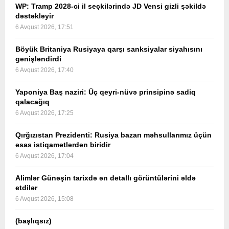
WP: Tramp 2028-ci il seçkilərində JD Vensi gizli şəkildə
dəstəkləyir
6 Avqust 2026, 17:51
Böyük Britaniya Rusiyaya qarşı sanksiyalar siyahısını
genişləndirdi
6 Avqust 2026, 17:40
Yaponiya Baş naziri: Üç qeyri-nüvə prinsipinə sadiq
qalacağıq
6 Avqust 2026, 17:25
Qırğızıstan Prezidenti: Rusiya bazarı məhsullarımız üçün
əsas istiqamətlərdən biridir
6 Avqust 2026, 17:04
Alimlər Günəşin tarixdə ən detallı görüntülərini əldə
etdilər
6 Avqust 2026, 15:08
(başlıqsız)