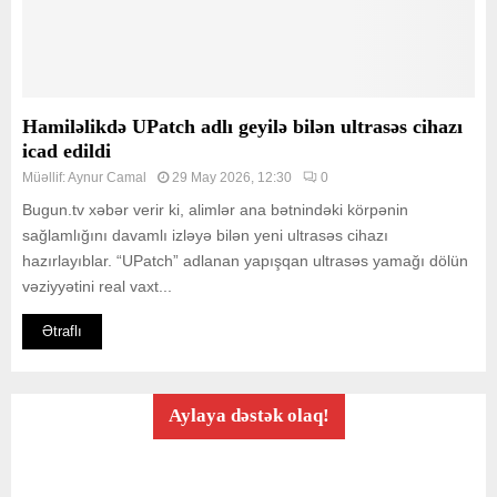
Hamiləlikdə UPatch adlı geyilə bilən ultrasəs cihazı
icad edildi
Müəllif:
Aynur Camal
29 May 2026, 12:30
0
Bugun.tv xəbər verir ki, alimlər ana bətnindəki körpənin
sağlamlığını davamlı izləyə bilən yeni ultrasəs cihazı
hazırlayıblar. “UPatch” adlanan yapışqan ultrasəs yamağı dölün
vəziyyətini real vaxt...
Ətraflı
Aylaya dəstək olaq!