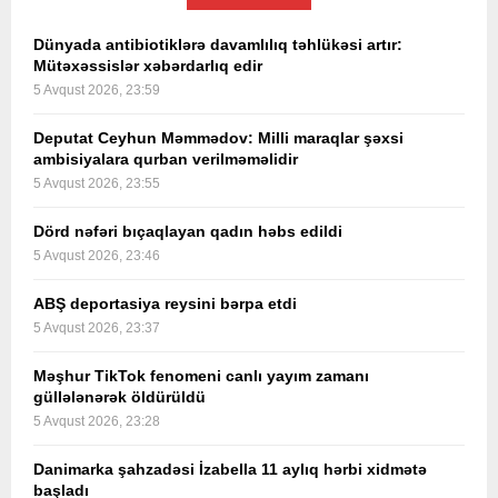
Dünyada antibiotiklərə davamlılıq təhlükəsi artır:
Mütəxəssislər xəbərdarlıq edir
5 Avqust 2026, 23:59
Deputat Ceyhun Məmmədov: Milli maraqlar şəxsi
ambisiyalara qurban verilməməlidir
5 Avqust 2026, 23:55
Dörd nəfəri bıçaqlayan qadın həbs edildi
5 Avqust 2026, 23:46
ABŞ deportasiya reysini bərpa etdi
5 Avqust 2026, 23:37
Məşhur TikTok fenomeni canlı yayım zamanı
güllələnərək öldürüldü
5 Avqust 2026, 23:28
Danimarka şahzadəsi İzabella 11 aylıq hərbi xidmətə
başladı