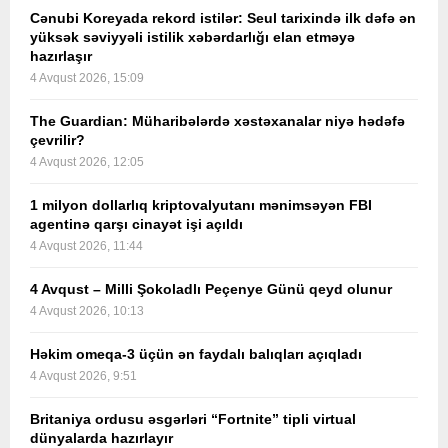
Cənubi Koreyada rekord istilər: Seul tarixində ilk dəfə ən
yüksək səviyyəli istilik xəbərdarlığı elan etməyə
hazırlaşır
4 Avqust 2026, 15:09
The Guardian: Müharibələrdə xəstəxanalar niyə hədəfə
çevrilir?
4 Avqust 2026, 12:05
1 milyon dollarlıq kriptovalyutanı mənimsəyən FBI
agentinə qarşı cinayət işi açıldı
4 Avqust 2026, 11:44
4 Avqust – Milli Şokoladlı Peçenye Günü qeyd olunur
4 Avqust 2026, 10:13
Həkim omeqa-3 üçün ən faydalı balıqları açıqladı
4 Avqust 2026, 9:51
Britaniya ordusu əsgərləri “Fortnite” tipli virtual
dünyalarda hazırlayır