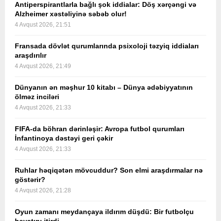
Antiperspirantlarla bağlı şok iddialar: Döş xərçəngi və
Alzheimer xəstəliyinə səbəb olur!
4 Avqust 2026, 21:51
Fransada dövlət qurumlarında psixoloji təzyiq iddiaları
araşdırılır
4 Avqust 2026, 21:49
Dünyanın ən məşhur 10 kitabı – Dünya ədəbiyyatının
ölməz inciləri
4 Avqust 2026, 21:33
FIFA-da böhran dərinləşir: Avropa futbol qurumları
İnfantinoya dəstəyi geri çəkir
4 Avqust 2026, 21:33
Ruhlar həqiqətən mövcuddur? Son elmi araşdırmalar nə
göstərir?
4 Avqust 2026, 21:28
Oyun zamanı meydançaya ildırım düşdü: Bir futbolçu