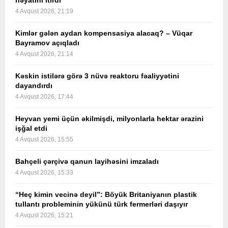
həyatını itirdi
4 Avqust 2026, 21:19
Kimlər gələn aydan kompensasiya alacaq? – Vüqar
Bayramov açıqladı
4 Avqust 2026, 21:14
Kəskin istilərə görə 3 nüvə reaktoru fəaliyyətini
dayandırdı
4 Avqust 2026, 17:44
Heyvan yemi üçün əkilmişdi, milyonlarla hektar ərazini
işğal etdi
4 Avqust 2026, 15:55
Bahçeli çərçivə qanun layihəsini imzaladı
4 Avqust 2026, 15:33
“Heç kimin vecinə deyil”: Böyük Britaniyanın plastik
tullantı probleminin yükünü türk fermerləri daşıyır
4 Avqust 2026, 15:21