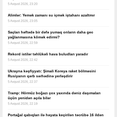
5 Avqust 2026, 23:20
Alimlər: Yemək zamanı su içmək iştahanı azaltmır
5 Avqust 2026, 23:05
Saçları həftədə bir dəfə yumaq onların daha gec
yağlanmasına kömək edirmi?
5 Avqust 2026, 22:59
Rekord istilər təhlükəli hava buludları yaradır
5 Avqust 2026, 22:42
Ukrayna kəşfiyyatı: Şimali Koreya raket bölməsini
Rusiyanın qərb sərhədinə yerləşdirir
5 Avqust 2026, 22:37
Tramp: Hörmüz boğazı çox yaxında dəniz daşımaları
üçün yenidən açıla bilər
5 Avqust 2026, 22:19
Portağal qabıqları ilə həyata keçirilən təcrübə 16 ildən