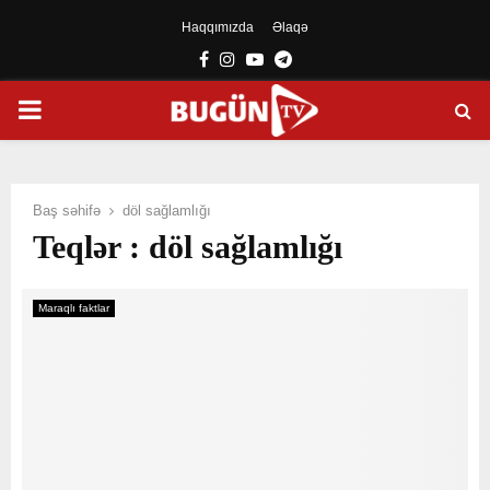
Haqqımızda
Əlaqə
Facebook
Instagram
Youtube
Telegram
PRIMARY
MENU
Baş səhifə
döl sağlamlığı
Teqlər : döl sağlamlığı
Maraqlı faktlar