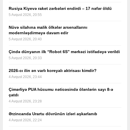
Rusiya Kiyevə raket zərbələri endirdi – 17 nəfər öldü
5 Avqust 2026, 20:55
Nüvə silahına malik ölkələr arsenallarını
modernləşdirməyə davam edir
5 Avqust 2026, 20:40
Çində dünyanın ilk “Robot 6S” mərkəzi istifadəyə verildi
5 Avqust 2026, 20:33
2026-cı ilin ən varlı koreyalı aktrisası kimdir?
4 Avqust 2026, 23:44
Çimərliyə PUA hücumu nəticəsində ölənlərin sayı 8-ə
çatdı
4 Avqust 2026, 23:28
Ərzincanda Urartu dövrünün izləri aşkarlanıb
4 Avqust 2026, 22:24