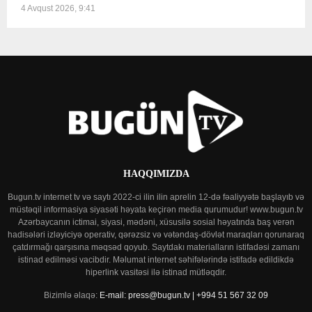
4 Avqust 2026, 9:41
HAQQIMIZDA
Bugun.tv internet tv və saytı 2022-ci ilin ilin aprelin 12-də fəaliyyətə başlayıb və
müstəqil informasiya siyasəti həyata keçirən media qurumudur! www.bugun.tv
Azərbaycanın ictimai, siyasi, mədəni, xüsusilə sosial həyatında baş verən
hadisələri izləyiciyə operativ, qərəzsiz və vətəndaş-dövlət maraqları qorunaraq
çatdırmağı qarşısına məqsəd qoyub. Saytdakı materialların istifadəsi zamanı
istinad edilməsi vacibdir. Məlumat internet səhifələrində istifadə edildikdə
hiperlink vasitəsi ilə istinad mütləqdir.
Bizimlə əlaqə:
E-mail: press@bugun.tv | +994 51 567 32 09