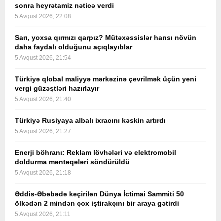
sonra heyrətamiz nəticə verdi
5 Avqust 2026, 22:08
Sarı, yoxsa qırmızı qarpız? Mütəxəssislər hansı növün
daha faydalı olduğunu açıqlayıblar
5 Avqust 2026, 21:54
Türkiyə qlobal maliyyə mərkəzinə çevrilmək üçün yeni
vergi güzəştləri hazırlayır
5 Avqust 2026, 21:40
Türkiyə Rusiyaya albalı ixracını kəskin artırdı
5 Avqust 2026, 21:27
Enerji böhranı: Reklam lövhələri və elektromobil
doldurma məntəqələri söndürüldü
5 Avqust 2026, 21:18
Əddis-Əbəbədə keçirilən Dünya İctimai Sammiti 50
ölkədən 2 mindən çox iştirakçını bir araya gətirdi
5 Avqust 2026, 21:11