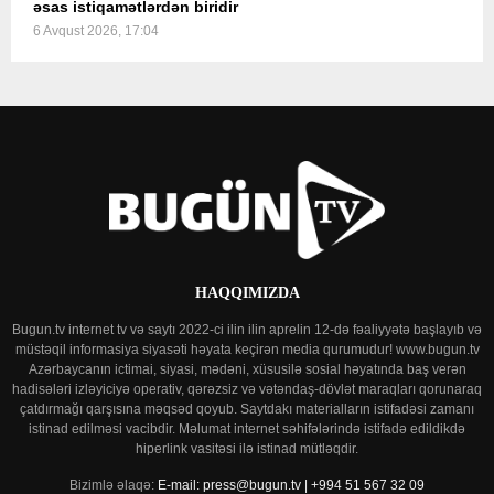
əsas istiqamətlərdən biridir
6 Avqust 2026, 17:04
HAQQIMIZDA
Bugun.tv internet tv və saytı 2022-ci ilin ilin aprelin 12-də fəaliyyətə başlayıb və
müstəqil informasiya siyasəti həyata keçirən media qurumudur! www.bugun.tv
Azərbaycanın ictimai, siyasi, mədəni, xüsusilə sosial həyatında baş verən
hadisələri izləyiciyə operativ, qərəzsiz və vətəndaş-dövlət maraqları qorunaraq
çatdırmağı qarşısına məqsəd qoyub. Saytdakı materialların istifadəsi zamanı
istinad edilməsi vacibdir. Məlumat internet səhifələrində istifadə edildikdə
hiperlink vasitəsi ilə istinad mütləqdir.
Bizimlə əlaqə:
E-mail: press@bugun.tv | +994 51 567 32 09