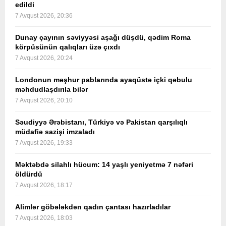
edildi
7 Avqust 2026, 20:36
Dunay çayının səviyyəsi aşağı düşdü, qədim Roma
körpüsünün qalıqları üzə çıxdı
7 Avqust 2026, 20:24
Londonun məşhur pablarında ayaqüstə içki qəbulu
məhdudlaşdırıla bilər
7 Avqust 2026, 20:10
Səudiyyə Ərəbistanı, Türkiyə və Pakistan qarşılıqlı
müdafiə sazişi imzaladı
7 Avqust 2026, 19:33
Məktəbdə silahlı hücum: 14 yaşlı yeniyetmə 7 nəfəri
öldürdü
7 Avqust 2026, 18:17
Alimlər göbələkdən qadın çantası hazırladılar
7 Avqust 2026, 18:03