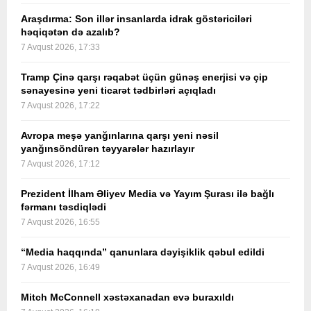
Araşdırma: Son illər insanlarda idrak göstəriciləri
həqiqətən də azalıb?
7 Avqust 2026, 17:33
Tramp Çinə qarşı rəqabət üçün günəş enerjisi və çip
sənayesinə yeni ticarət tədbirləri açıqladı
7 Avqust 2026, 17:22
Avropa meşə yanğınlarına qarşı yeni nəsil
yanğınsöndürən təyyarələr hazırlayır
7 Avqust 2026, 17:12
Prezident İlham Əliyev Media və Yayım Şurası ilə bağlı
fərmanı təsdiqlədi
7 Avqust 2026, 16:55
“Media haqqında” qanunlara dəyişiklik qəbul edildi
7 Avqust 2026, 16:49
Mitch McConnell xəstəxanadan evə buraxıldı