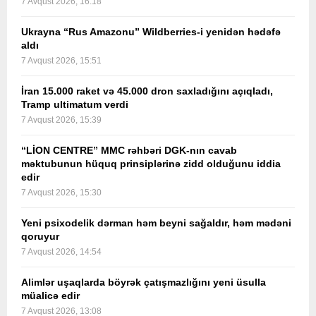
7 Avqust 2026, 16:18
Ukrayna “Rus Amazonu” Wildberries-i yenidən hədəfə
aldı
7 Avqust 2026, 15:51
İran 15.000 raket və 45.000 dron saxladığını açıqladı,
Tramp ultimatum verdi
7 Avqust 2026, 15:39
“LİON CENTRE” MMC rəhbəri DGK-nın cavab
məktubunun hüquq prinsiplərinə zidd olduğunu iddia
edir
7 Avqust 2026, 15:30
Yeni psixodelik dərman həm beyni sağaldır, həm mədəni
qoruyur
7 Avqust 2026, 14:54
Alimlər uşaqlarda böyrək çatışmazlığını yeni üsulla
müalicə edir
7 Avqust 2026, 13:08