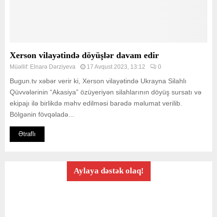
Xerson vilayətində döyüşlər davam edir
Müəllif:
Elnarə Dərziyeva
17 Avqust 2023, 13:12
0
Bugun.tv xəbər verir ki, Xerson vilayətində Ukrayna Silahlı
Qüvvələrinin “Akasiya” özüyeriyən silahlarının döyüş sursatı və
ekipajı ilə birlikdə məhv edilməsi barədə məlumat verilib.
Bölgənin fövqəladə...
Ətraflı
Aylaya dəstək olaq!