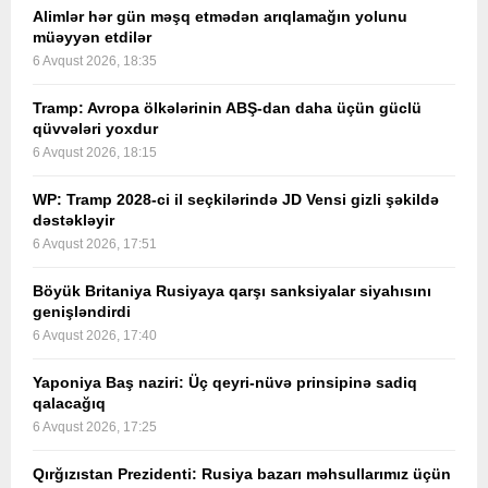
Alimlər hər gün məşq etmədən arıqlamağın yolunu
müəyyən etdilər
6 Avqust 2026, 18:35
Tramp: Avropa ölkələrinin ABŞ-dan daha üçün güclü
qüvvələri yoxdur
6 Avqust 2026, 18:15
WP: Tramp 2028-ci il seçkilərində JD Vensi gizli şəkildə
dəstəkləyir
6 Avqust 2026, 17:51
Böyük Britaniya Rusiyaya qarşı sanksiyalar siyahısını
genişləndirdi
6 Avqust 2026, 17:40
Yaponiya Baş naziri: Üç qeyri-nüvə prinsipinə sadiq
qalacağıq
6 Avqust 2026, 17:25
Qırğızıstan Prezidenti: Rusiya bazarı məhsullarımız üçün