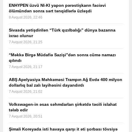
ENHYPEN üzvü NI-KI yapon pərəstişkarın faciəvi
ölümündən sonra sərt tənqidlərlə üzləşdi
8 Avqust 2026, 22:46
Sivasda yetişdirilən “Türk qızılbalığı” dünya bazarına
ixrac olunur
7 Avqust 2026, 21:25
“Məkkə Birgə Müdafiə Sazişi”dən sonra cümə namazı
qılındı
7 Avqust 2026, 21:17
ABŞ Apelyasiya Məhkəməsi Trampın Ağ Evdə 400 milyon
dollarlıq bal zalı layihəsini dayandırdı
7 Avqust 2026, 21:02
Volkswagen-in əsas səhmdarları şirkətdə təcili islahat
tələb edir
7 Avqust 2026, 20:51
Şimali Koreyada isti havaya qarşı it əti şorbası tövsiyə