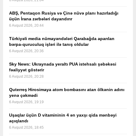
6 Avqust 2026, 21:04
ABŞ, Pentaqon Rusiya və Çinə nüvə planı hazırladığı
üçün İrana zərbələri dayandırır
6 Avqust 2026, 20:44
Türkiyəli media nümayəndələri Qarabağda aparılan
bərpa-quruculuq işləri ilə tanış oldular
6 Avqust 2026, 20:36
Sky News: Ukraynada yeraltı PUA istehsalı şəbəkəsi
fəaliyyət göstərir
6 Avqust 2026, 20:28
Quterreş Hirosimaya atom bombasını atan ölkənin adını
yenə çəkmədi
6 Avqust 2026, 19:19
Uşaqlar üçün D vitamininin 4 ən yaxşı qida mənbəyi
açıqlandı
6 Avqust 2026, 18:45