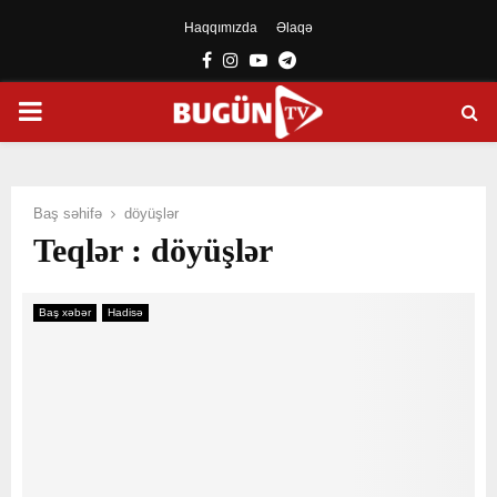
Haqqımızda
Əlaqə
Facebook
Instagram
Youtube
Telegram
PRIMARY
MENU
Baş səhifə
döyüşlər
Teqlər : döyüşlər
Baş xəbər
Hadisə