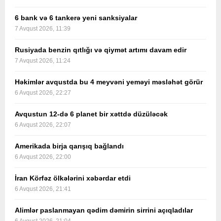
6 bank və 6 tankerə yeni sanksiyalar
7 Avqust 2026, 11:39
Rusiyada benzin qıtlığı və qiymət artımı davam edir
7 Avqust 2026, 11:24
Həkimlər avqustda bu 4 meyvəni yeməyi məsləhət görür
6 Avqust 2026, 22:27
Avqustun 12-də 6 planet bir xəttdə düzüləcək
6 Avqust 2026, 22:07
Amerikada birja qarışıq bağlandı
6 Avqust 2026, 22:00
İran Körfəz ölkələrini xəbərdar etdi
6 Avqust 2026, 21:41
Alimlər paslanmayan qədim dəmirin sirrini açıqladılar