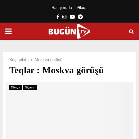
Haqqımızda
Əlaqə
Facebook
Instagram
Youtube
Telegram
PRIMARY
MENU
Baş səhifə
Moskva görüşü
Teqlər : Moskva görüşü
Dünya
Siyasət