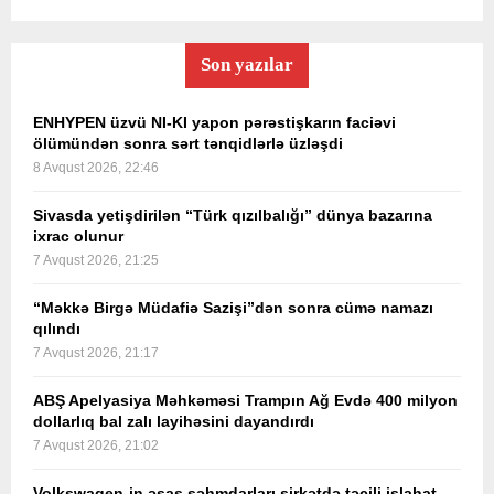
Son yazılar
ENHYPEN üzvü NI-KI yapon pərəstişkarın faciəvi
ölümündən sonra sərt tənqidlərlə üzləşdi
8 Avqust 2026, 22:46
Sivasda yetişdirilən “Türk qızılbalığı” dünya bazarına
ixrac olunur
7 Avqust 2026, 21:25
“Məkkə Birgə Müdafiə Sazişi”dən sonra cümə namazı
qılındı
7 Avqust 2026, 21:17
ABŞ Apelyasiya Məhkəməsi Trampın Ağ Evdə 400 milyon
dollarlıq bal zalı layihəsini dayandırdı
7 Avqust 2026, 21:02
Volkswagen-in əsas səhmdarları şirkətdə təcili islahat