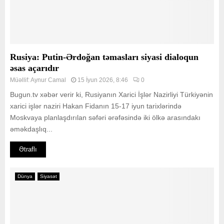
Rusiya: Putin-Ərdoğan təmasları siyasi dialoqun
əsas açarıdır
Müəllif:
Aynur Camal
15 İyun 2026, 8:46
0
Bugun.tv xəbər verir ki, Rusiyanın Xarici İşlər Nazirliyi Türkiyənin
xarici işlər naziri Hakan Fidanın 15-17 iyun tarixlərində
Moskvaya planlaşdırılan səfəri ərəfəsində iki ölkə arasındakı
əməkdaşlıq...
Ətraflı
Dünya
Siyasət