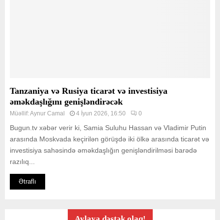
Tanzaniya və Rusiya ticarət və investisiya
əməkdaşlığını genişləndirəcək
Müəllif:
Aynur Camal
4 İyun 2026, 16:50
0
Bugun.tv xəbər verir ki, Samia Suluhu Hassan və Vladimir Putin
arasında Moskvada keçirilən görüşdə iki ölkə arasında ticarət və
investisiya sahəsində əməkdaşlığın genişləndirilməsi barədə
razılıq...
Ətraflı
Aylaya dəstək olaq!