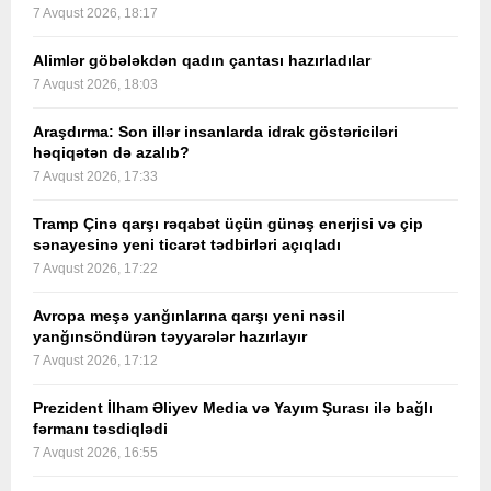
7 Avqust 2026, 18:17
Alimlər göbələkdən qadın çantası hazırladılar
7 Avqust 2026, 18:03
Araşdırma: Son illər insanlarda idrak göstəriciləri
həqiqətən də azalıb?
7 Avqust 2026, 17:33
Tramp Çinə qarşı rəqabət üçün günəş enerjisi və çip
sənayesinə yeni ticarət tədbirləri açıqladı
7 Avqust 2026, 17:22
Avropa meşə yanğınlarına qarşı yeni nəsil
yanğınsöndürən təyyarələr hazırlayır
7 Avqust 2026, 17:12
Prezident İlham Əliyev Media və Yayım Şurası ilə bağlı
fərmanı təsdiqlədi
7 Avqust 2026, 16:55