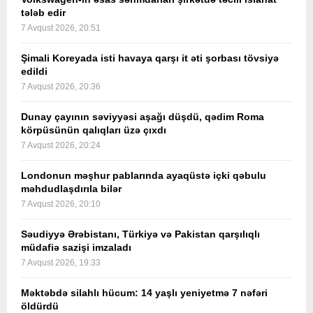
tələb edir
7 Avqust 2026, 20:51
Şimali Koreyada isti havaya qarşı it əti şorbası tövsiyə
edildi
7 Avqust 2026, 20:36
Dunay çayının səviyyəsi aşağı düşdü, qədim Roma
körpüsünün qalıqları üzə çıxdı
7 Avqust 2026, 20:24
Londonun məşhur pablarında ayaqüstə içki qəbulu
məhdudlaşdırıla bilər
7 Avqust 2026, 20:10
Səudiyyə Ərəbistanı, Türkiyə və Pakistan qarşılıqlı
müdafiə sazişi imzaladı
7 Avqust 2026, 19:33
Məktəbdə silahlı hücum: 14 yaşlı yeniyetmə 7 nəfəri
öldürdü