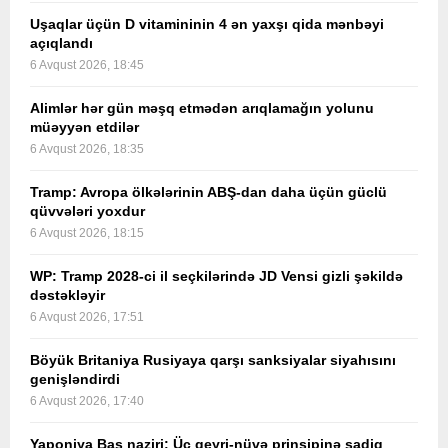
Uşaqlar üçün D vitamininin 4 ən yaxşı qida mənbəyi
açıqlandı
6 Avqust 2026, 18:45
Alimlər hər gün məşq etmədən arıqlamağın yolunu
müəyyən etdilər
6 Avqust 2026, 18:35
Tramp: Avropa ölkələrinin ABŞ-dan daha üçün güclü
qüvvələri yoxdur
6 Avqust 2026, 18:15
WP: Tramp 2028-ci il seçkilərində JD Vensi gizli şəkildə
dəstəkləyir
6 Avqust 2026, 17:51
Böyük Britaniya Rusiyaya qarşı sanksiyalar siyahısını
genişləndirdi
6 Avqust 2026, 17:40
Yaponiya Baş naziri: Üç qeyri-nüvə prinsipinə sadiq