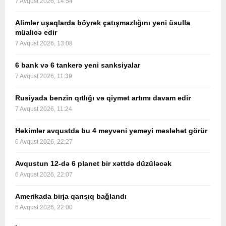
7 Avqust 2026, 14:54
Alimlər uşaqlarda böyrək çatışmazlığını yeni üsulla
müalicə edir
7 Avqust 2026, 13:08
6 bank və 6 tankerə yeni sanksiyalar
7 Avqust 2026, 11:39
Rusiyada benzin qıtlığı və qiymət artımı davam edir
7 Avqust 2026, 11:24
Həkimlər avqustda bu 4 meyvəni yeməyi məsləhət görür
6 Avqust 2026, 22:27
Avqustun 12-də 6 planet bir xəttdə düzüləcək
6 Avqust 2026, 22:07
Amerikada birja qarışıq bağlandı
6 Avqust 2026, 22:00