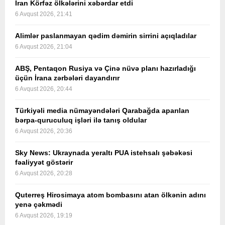
İran Körfəz ölkələrini xəbərdar etdi
6 Avqust 2026, 21:41
Alimlər paslanmayan qədim dəmirin sirrini açıqladılar
6 Avqust 2026, 21:04
ABŞ, Pentaqon Rusiya və Çinə nüvə planı hazırladığı
üçün İrana zərbələri dayandırır
6 Avqust 2026, 20:44
Türkiyəli media nümayəndələri Qarabağda aparılan
bərpa-quruculuq işləri ilə tanış oldular
6 Avqust 2026, 20:36
Sky News: Ukraynada yeraltı PUA istehsalı şəbəkəsi
fəaliyyət göstərir
6 Avqust 2026, 20:28
Quterreş Hirosimaya atom bombasını atan ölkənin adını
yenə çəkmədi
6 Avqust 2026, 19:19