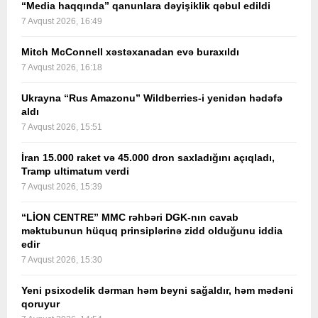
“Media haqqında” qanunlara dəyişiklik qəbul edildi
7 Avqust 2026, 16:49
Mitch McConnell xəstəxanadan evə buraxıldı
7 Avqust 2026, 16:18
Ukrayna “Rus Amazonu” Wildberries-i yenidən hədəfə
aldı
7 Avqust 2026, 15:51
İran 15.000 raket və 45.000 dron saxladığını açıqladı,
Tramp ultimatum verdi
7 Avqust 2026, 15:39
“LİON CENTRE” MMC rəhbəri DGK-nın cavab
məktubunun hüquq prinsiplərinə zidd olduğunu iddia
edir
7 Avqust 2026, 15:30
Yeni psixodelik dərman həm beyni sağaldır, həm mədəni
qoruyur