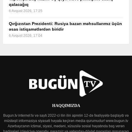
qalacağıq
6 Avqust 2026, 17:25
Qırğızıstan Prezidenti: Rusiya bazarı məhsullarımız üçün
əsas istiqamətlərdən biridir
6 Avqust 2026, 17:04
HAQQIMIZDA
Bugun.tv internet tv və saytı 2022-ci ilin ilin aprelin 12-də fəaliyyətə başlayıb və
müstəqil informasiya siyasəti həyata keçirən media qurumudur! www.bugun.tv
Azərbaycanın ictimai, siyasi, mədəni, xüsusilə sosial həyatında baş verən
hadisələri izləyiciyə operativ, qərəzsiz və vətəndaş-dövlət maraqları qorunaraq