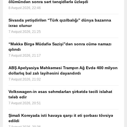
ölümündən sonra sərt tənqidlərlə üzləşdi
8 Avqust 2026, 22:46
Sivasda yetişdirilən “Türk qızılbalığı” dünya bazarına
ixrac olunur
7 Avqust 2026, 21:25
“Məkkə Birgə Müdafiə Sazişi”dən sonra cümə namazı
qılındı
7 Avqust 2026, 21:17
ABŞ Apelyasiya Məhkəməsi Trampın Ağ Evdə 400 milyon
dollarlıq bal zalı layihəsini dayandırdı
7 Avqust 2026, 21:02
Volkswagen-in əsas səhmdarları şirkətdə təcili islahat
tələb edir
7 Avqust 2026, 20:51
Şimali Koreyada isti havaya qarşı it əti şorbası tövsiyə
edildi