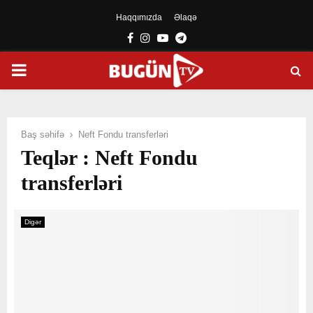
Haqqımızda
Əlaqə
Facebook
Instagram
Youtube
Telegram
PRIMARY
MENU
Baş səhifə
Neft Fondu transferləri
Teqlər : Neft Fondu
transferləri
Digər