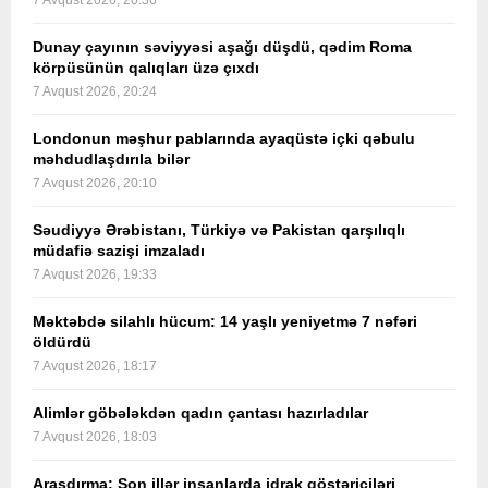
7 Avqust 2026, 20:36
Dunay çayının səviyyəsi aşağı düşdü, qədim Roma
körpüsünün qalıqları üzə çıxdı
7 Avqust 2026, 20:24
Londonun məşhur pablarında ayaqüstə içki qəbulu
məhdudlaşdırıla bilər
7 Avqust 2026, 20:10
Səudiyyə Ərəbistanı, Türkiyə və Pakistan qarşılıqlı
müdafiə sazişi imzaladı
7 Avqust 2026, 19:33
Məktəbdə silahlı hücum: 14 yaşlı yeniyetmə 7 nəfəri
öldürdü
7 Avqust 2026, 18:17
Alimlər göbələkdən qadın çantası hazırladılar
7 Avqust 2026, 18:03
Araşdırma: Son illər insanlarda idrak göstəriciləri