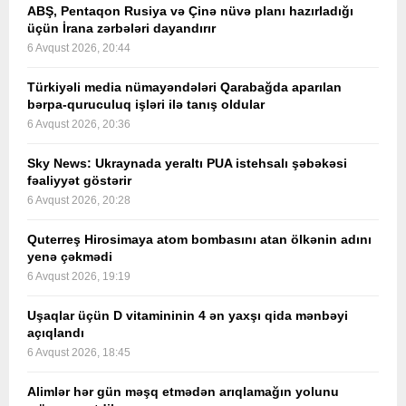
ABŞ, Pentaqon Rusiya və Çinə nüvə planı hazırladığı
üçün İrana zərbələri dayandırır
6 Avqust 2026, 20:44
Türkiyəli media nümayəndələri Qarabağda aparılan
bərpa-quruculuq işləri ilə tanış oldular
6 Avqust 2026, 20:36
Sky News: Ukraynada yeraltı PUA istehsalı şəbəkəsi
fəaliyyət göstərir
6 Avqust 2026, 20:28
Quterreş Hirosimaya atom bombasını atan ölkənin adını
yenə çəkmədi
6 Avqust 2026, 19:19
Uşaqlar üçün D vitamininin 4 ən yaxşı qida mənbəyi
açıqlandı
6 Avqust 2026, 18:45
Alimlər hər gün məşq etmədən arıqlamağın yolunu