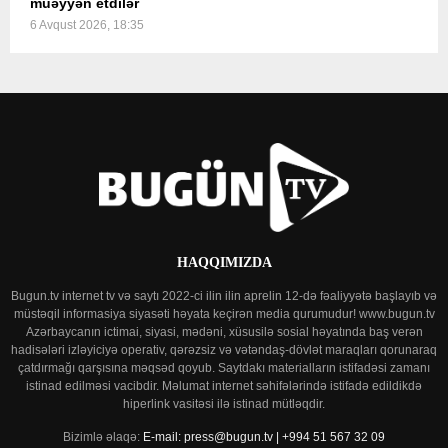
müəyyən etdilər
6 Avqust 2026, 18:35
HAQQIMIZDA
Bugun.tv internet tv və saytı 2022-ci ilin ilin aprelin 12-də fəaliyyətə başlayıb və
müstəqil informasiya siyasəti həyata keçirən media qurumudur! www.bugun.tv
Azərbaycanın ictimai, siyasi, mədəni, xüsusilə sosial həyatında baş verən
hadisələri izləyiciyə operativ, qərəzsiz və vətəndaş-dövlət maraqları qorunaraq
çatdırmağı qarşısına məqsəd qoyub. Saytdakı materialların istifadəsi zamanı
istinad edilməsi vacibdir. Məlumat internet səhifələrində istifadə edildikdə
hiperlink vasitəsi ilə istinad mütləqdir.
Bizimlə əlaqə:
E-mail: press@bugun.tv | +994 51 567 32 09