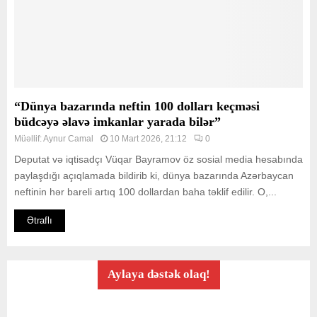
“Dünya bazarında neftin 100 dolları keçməsi
büdcəyə əlavə imkanlar yarada bilər”
Müəllif:
Aynur Camal
10 Mart 2026, 21:12
0
Deputat və iqtisadçı Vüqar Bayramov öz sosial media hesabında
paylaşdığı açıqlamada bildirib ki, dünya bazarında Azərbaycan
neftinin hər bareli artıq 100 dollardan baha təklif edilir. O,...
Ətraflı
Aylaya dəstək olaq!