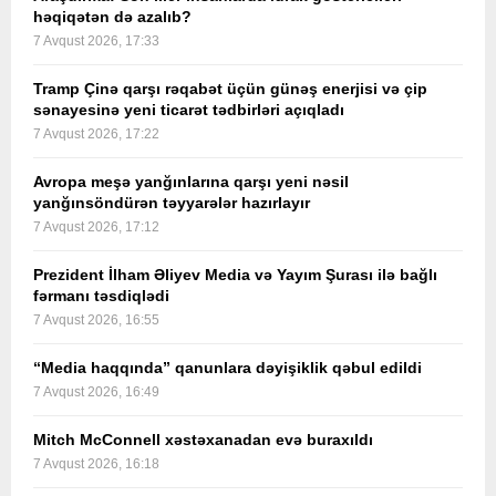
həqiqətən də azalıb?
7 Avqust 2026, 17:33
Tramp Çinə qarşı rəqabət üçün günəş enerjisi və çip
sənayesinə yeni ticarət tədbirləri açıqladı
7 Avqust 2026, 17:22
Avropa meşə yanğınlarına qarşı yeni nəsil
yanğınsöndürən təyyarələr hazırlayır
7 Avqust 2026, 17:12
Prezident İlham Əliyev Media və Yayım Şurası ilə bağlı
fərmanı təsdiqlədi
7 Avqust 2026, 16:55
“Media haqqında” qanunlara dəyişiklik qəbul edildi
7 Avqust 2026, 16:49
Mitch McConnell xəstəxanadan evə buraxıldı
7 Avqust 2026, 16:18