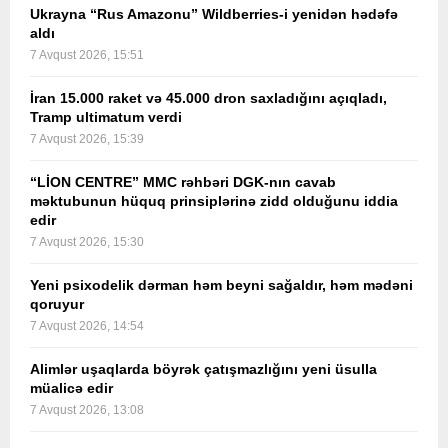
Ukrayna “Rus Amazonu” Wildberries-i yenidən hədəfə
aldı
7 Avqust 2026, 15:51
İran 15.000 raket və 45.000 dron saxladığını açıqladı,
Tramp ultimatum verdi
7 Avqust 2026, 15:39
“LİON CENTRE” MMC rəhbəri DGK-nın cavab
məktubunun hüquq prinsiplərinə zidd olduğunu iddia
edir
7 Avqust 2026, 15:30
Yeni psixodelik dərman həm beyni sağaldır, həm mədəni
qoruyur
7 Avqust 2026, 14:54
Alimlər uşaqlarda böyrək çatışmazlığını yeni üsulla
müalicə edir
7 Avqust 2026, 13:08