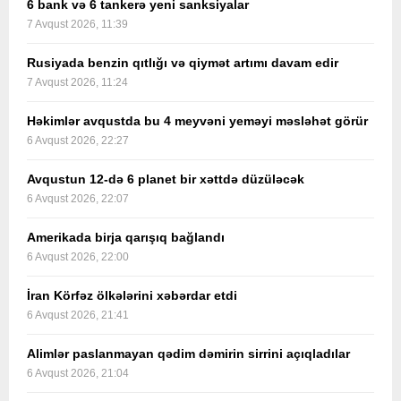
6 bank və 6 tankerə yeni sanksiyalar
7 Avqust 2026, 11:39
Rusiyada benzin qıtlığı və qiymət artımı davam edir
7 Avqust 2026, 11:24
Həkimlər avqustda bu 4 meyvəni yeməyi məsləhət görür
6 Avqust 2026, 22:27
Avqustun 12-də 6 planet bir xəttdə düzüləcək
6 Avqust 2026, 22:07
Amerikada birja qarışıq bağlandı
6 Avqust 2026, 22:00
İran Körfəz ölkələrini xəbərdar etdi
6 Avqust 2026, 21:41
Alimlər paslanmayan qədim dəmirin sirrini açıqladılar
6 Avqust 2026, 21:04