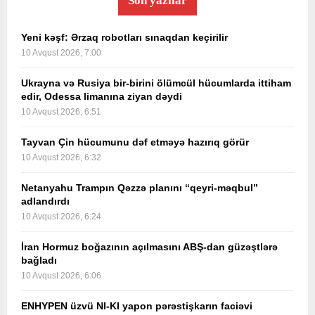
Son yazılar
Yeni kəşf: Ərzaq robotları sınaqdan keçirilir
10 Avqust 2026, 7:00
Ukrayna və Rusiya bir-birini ölümcül hücumlarda ittiham
edir, Odessa limanına ziyan dəydi
10 Avqust 2026, 6:51
Tayvan Çin hücumunu dəf etməyə hazırıq görür
10 Avqust 2026, 6:32
Netanyahu Trampın Qəzzə planını “qeyri-məqbul”
adlandırdı
10 Avqust 2026, 6:24
İran Hormuz boğazının açılmasını ABŞ-dan güzəştlərə
bağladı
10 Avqust 2026, 6:06
ENHYPEN üzvü NI-KI yapon pərəstişkarın faciəvi