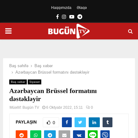
Haqqımızda
Əlaqə
Facebook
Instagram
Youtube
Telegram
PRIMARY
MENU
Baş səhifə
Baş xəbər
Azərbaycan Brüssel formatını dəstəkləyir
Baş xəbər
Siyasət
Azərbaycan Brüssel formatını
dəstəkləyir
Müəllif:
Bugün TV
6 Oktyabr 2022, 15:11
0
PAYLAŞIN
0