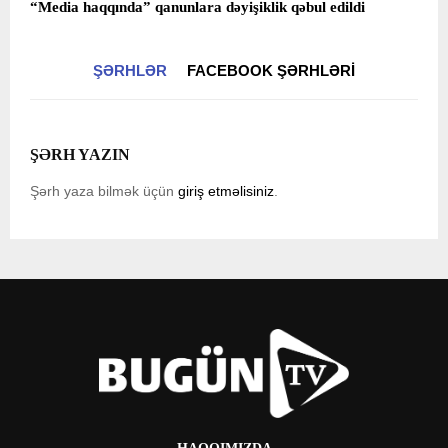
“Media haqqında” qanunlara dəyişiklik qəbul edildi
ŞƏRHLƏR
FACEBOOK ŞƏRHLƏRI
ŞƏRH YAZIN
Şərh yaza bilmək üçün
giriş etməlisiniz
.