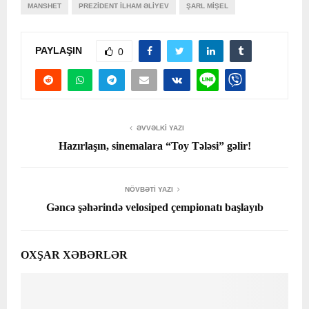
MANSHET
PREZİDENT İLHAM ƏLİYEV
ŞARL MIŞEL
PAYLAŞIN
0
ƏVVƏLKI YAZI
Hazırlaşın, sinemalara “Toy Tələsi” gəlir!
NÖVBƏTI YAZI
Gəncə şəhərində velosiped çempionatı başlayıb
OXŞAR XƏBƏRLƏR