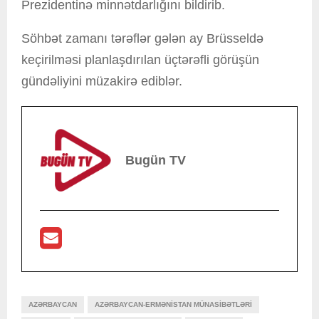
Prezidentinə minnətdarlığını bildirib.
Söhbət zamanı tərəflər gələn ay Brüsseldə
keçirilməsi planlaşdırılan üçtərəfli görüşün
gündəliyini müzakirə ediblər.
Bugün TV
AZƏRBAYCAN
AZƏRBAYCAN-ERMƏNISTAN MÜNASIBƏTLƏRI