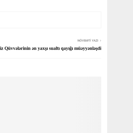
NÖVBƏTI YAZI
 Qüvvələrinin ən yaxşı sualtı qayığı müəyyənləşdi