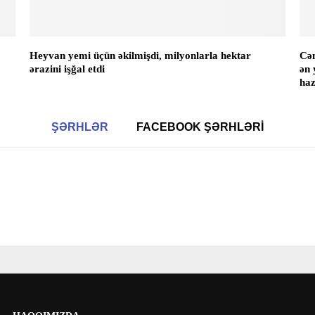
Heyvan yemi üçün əkilmişdi, milyonlarla hektar
Cən
ərazini işğal etdi
ən 
haz
ŞƏRHLƏR
FACEBOOK ŞƏRHLƏRI