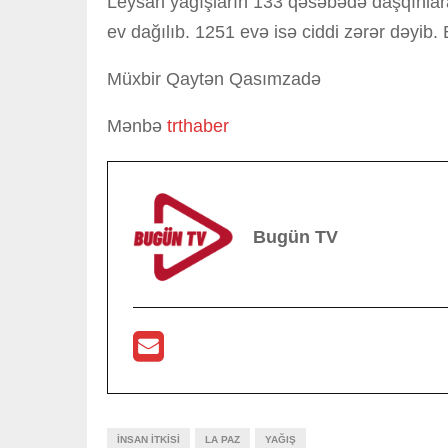
Leysan yağışların 133 qəsəbədə daşqınlara 
ev dağılıb. 1251 evə isə ciddi zərər dəyib.
Müxbir Qaytən Qasımzadə
Mənbə
trthaber
Bugün TV
INSAN ITKISI
LA PAZ
YAĞIŞ