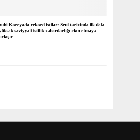
ubi Koreyada rekord istilər: Seul tarixində ilk dəfə
yüksək səviyyəli istilik xəbərdarlığı elan etməyə
ırlaşır