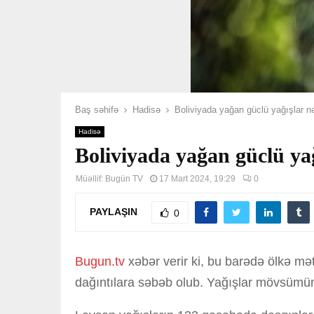
Baş səhifə
Hadisə
Boliviyada yağan güclü yağışlar nə
Hadisə
Boliviyada yağan güclü yağ
Müəllif:
Bugün TV
17 Mart 2024, 19:29
0
PAYLAŞIN
0
Bugun.tv
xəbər verir ki, bu barədə ölkə mət
dağıntılara səbəb olub. Yağışlar mövsümünü