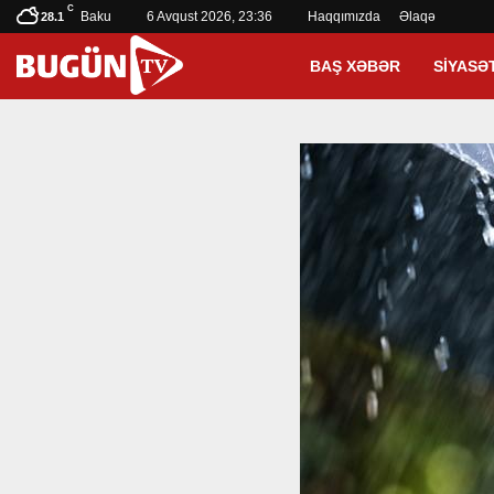
C
Baku
6 Avqust 2026, 23:36
Haqqımızda
Əlaqə
28.1
BAŞ XƏBƏR
SIYASƏ