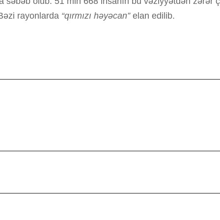
səbəb olub. 51 min 668 insanın bu vəziyyətdən zərər çəkib
 Bəzi rayonlarda
“qırmızı həyəcan”
elan edilib.