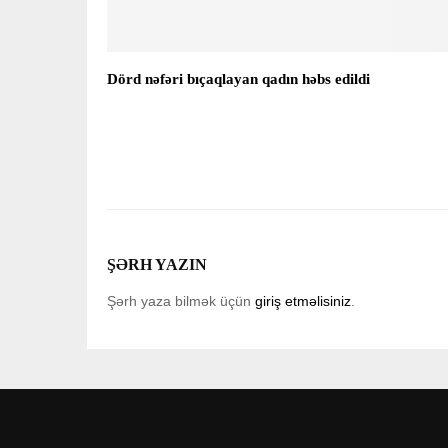
Dörd nəfəri bıçaqlayan qadın həbs edildi
ŞƏRH YAZIN
Şərh yaza bilmək üçün
giriş etməlisiniz
.