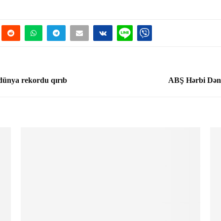
ə dünya rekordu qırıb
ABŞ Hərbi Dəniz