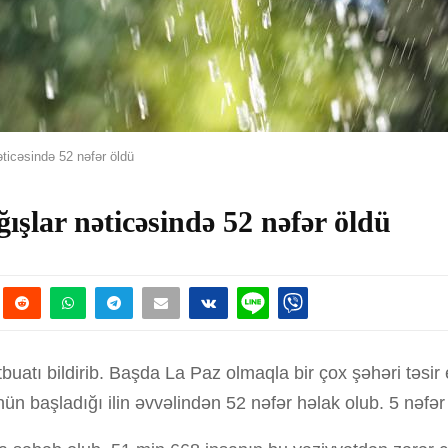
ticəsində 52 nəfər öldü
ışlar nəticəsində 52 nəfər öldü
buatı bildirib. Başda La Paz olmaqla bir çox şəhəri təsir
n başladığı ilin əvvəlindən 52 nəfər həlak olub. 5 nəfər 