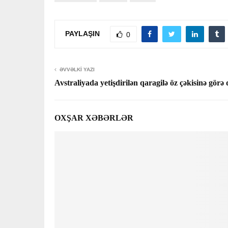
PAYLAŞIN
0
ƏVVƏLKI YAZI
Avstraliyada yetişdirilən qaragilə öz çəkisinə gör
OXŞAR XƏBƏRLƏR