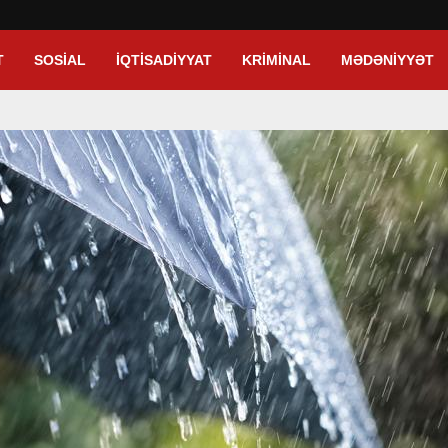
T
SOSIAL
İQTISADIYYAT
KRIMINAL
MƏDƏNIYYƏT