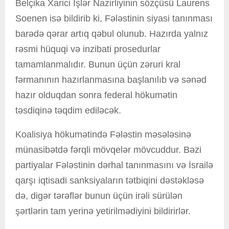
Belçika Xarici İşlər Nazirliyinin sözçüsü Laurens
Soenen isə bildirib ki, Fələstinin siyasi tanınması
barədə qərar artıq qəbul olunub. Hazırda yalnız
rəsmi hüquqi və inzibati prosedurlar
tamamlanmalıdır. Bunun üçün zəruri kral
fərmanının hazırlanmasına başlanılıb və sənəd
hazır olduqdan sonra federal hökumətin
təsdiqinə təqdim ediləcək.
Koalisiya hökumətində Fələstin məsələsinə
münasibətdə fərqli mövqelər mövcuddur. Bəzi
partiyalar Fələstinin dərhal tanınmasını və İsrailə
qarşı iqtisadi sanksiyaların tətbiqini dəstəkləsə
də, digər tərəflər bunun üçün irəli sürülən
şərtlərin tam yerinə yetirilmədiyini bildirirlər.