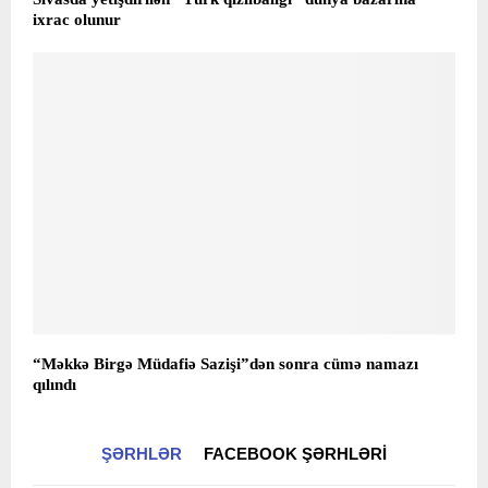
ixrac olunur
“Məkkə Birgə Müdafiə Sazişi”dən sonra cümə namazı
qılındı
ŞƏRHLƏR
FACEBOOK ŞƏRHLƏRI