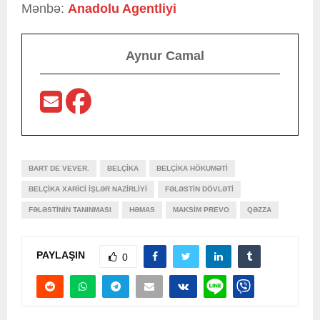
Mənbə:
Anadolu Agentliyi
Aynur Camal
BART DE VEVER.
BELÇIKA
BELÇIKA HÖKUMƏTI
BELÇIKA XARICI İŞLƏR NAZIRLIYI
FƏLƏSTIN DÖVLƏTI
FƏLƏSTININ TANINMASI
HƏMAS
MAKSIM PREVO
QƏZZA
PAYLAŞIN
0