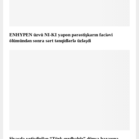
ENHYPEN üzvü NI-KI yapon pərəstişkarın faciəvi
ölümündən sonra sərt tənqidlərlə üzləşdi
Sivasda yetişdirilən “Türk qızılbalığı” dünya bazarına