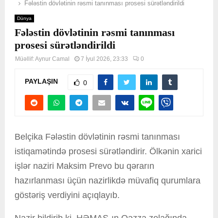
Fələstin dövlətinin rəsmi tanınması prosesi sürətləndirildi
Dünya
Fələstin dövlətinin rəsmi tanınması
prosesi sürətləndirildi
Müəllif:
Aynur Camal
7 İyul 2026, 23:33
0
PAYLAŞIN
0
Belçika Fələstin dövlətinin rəsmi tanınması
istiqamətində prosesi sürətləndirir. Ölkənin xarici
işlər naziri Maksim Prevo bu qərarın
hazırlanması üçün nazirlikdə müvafiq qurumlara
göstəriş verdiyini açıqlayıb.
Nazir bildirib ki, HƏMAS-ın Qəzza zolağında