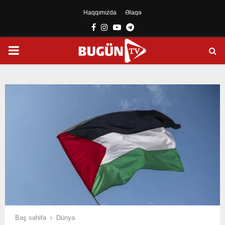
Haqqımızda
Əlaqə
Facebook
Instagram
Youtube
Telegram
PRIMARY
MENU
Baş səhifə
Dünya