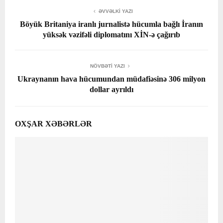
ƏVVƏLKI YAZI
Böyük Britaniya iranlı jurnalistə hücumla bağlı İranın
yüksək vəzifəli diplomatını XİN-ə çağırıb
NÖVBƏTI YAZI
Ukraynanın hava hücumundan müdafiəsinə 306 milyon
dollar ayrıldı
OXŞAR XƏBƏRLƏR