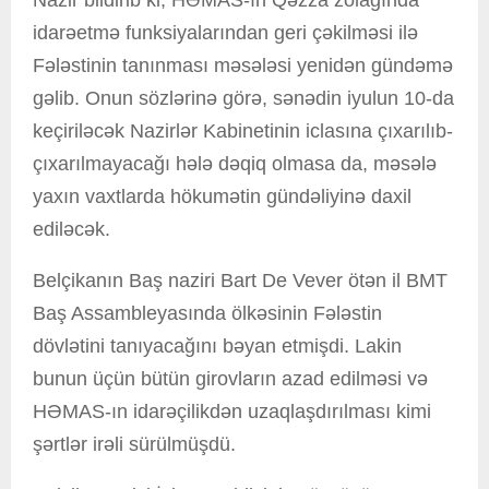
idarəetmə funksiyalarından geri çəkilməsi ilə
Fələstinin tanınması məsələsi yenidən gündəmə
gəlib. Onun sözlərinə görə, sənədin iyulun 10-da
keçiriləcək Nazirlər Kabinetinin iclasına çıxarılıb-
çıxarılmayacağı hələ dəqiq olmasa da, məsələ
yaxın vaxtlarda hökumətin gündəliyinə daxil
ediləcək.
Belçikanın Baş naziri Bart De Vever ötən il BMT
Baş Assambleyasında ölkəsinin Fələstin
dövlətini tanıyacağını bəyan etmişdi. Lakin
bunun üçün bütün girovların azad edilməsi və
HƏMAS-ın idarəçilikdən uzaqlaşdırılması kimi
şərtlər irəli sürülmüşdü.