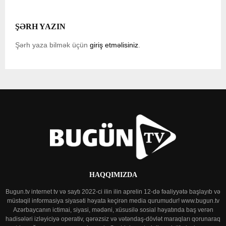
ŞƏRH YAZIN
Şərh yaza bilmək üçün
giriş etməlisiniz
.
HAQQIMIZDA
Bugun.tv internet tv və saytı 2022-ci ilin ilin aprelin 12-də fəaliyyətə başlayıb və
müstəqil informasiya siyasəti həyata keçirən media qurumudur! www.bugun.tv
Azərbaycanın ictimai, siyasi, mədəni, xüsusilə sosial həyatında baş verən
hadisələri izləyiciyə operativ, qərəzsiz və vətəndaş-dövlət maraqları qorunaraq