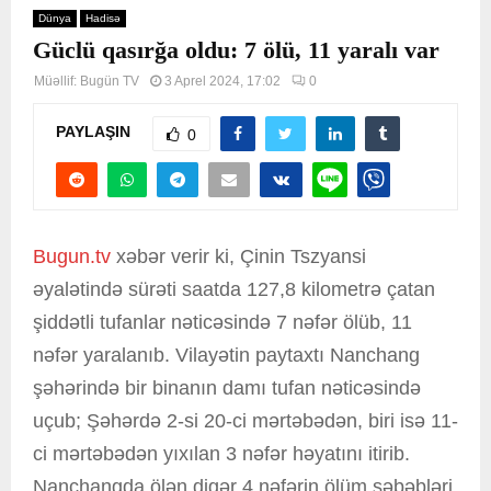
Dünya
Hadisə
Güclü qasırğa oldu: 7 ölü, 11 yaralı var
Müəllif:
Bugün TV
3 Aprel 2024, 17:02
0
PAYLAŞIN
0
Bugun.tv
xəbər verir ki, Çinin Tszyansi
əyalətində sürəti saatda 127,8 kilometrə çatan
şiddətli tufanlar nəticəsində 7 nəfər ölüb, 11
nəfər yaralanıb. Vilayətin paytaxtı Nanchang
şəhərində bir binanın damı tufan nəticəsində
uçub; Şəhərdə 2-si 20-ci mərtəbədən, biri isə 11-
ci mərtəbədən yıxılan 3 nəfər həyatını itirib.
Nanchangda ölən digər 4 nəfərin ölüm səbəbləri