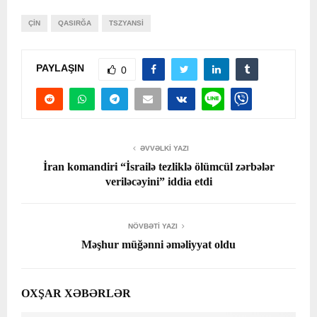
ÇIN
QASIRĞA
TSZYANSI
PAYLAŞIN
0
ƏVVƏLKI YAZI
İran komandiri “İsrailə tezliklə ölümcül zərbələr
veriləcəyini” iddia etdi
NÖVBƏTI YAZI
Məşhur müğənni əməliyyat oldu
OXŞAR XƏBƏRLƏR