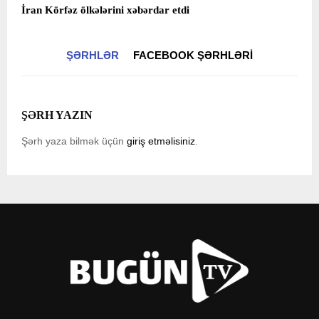
İran Körfəz ölkələrini xəbərdar etdi
ŞƏRHLƏR
FACEBOOK ŞƏRHLƏRI
ŞƏRH YAZIN
Şərh yaza bilmək üçün
giriş etməlisiniz
.