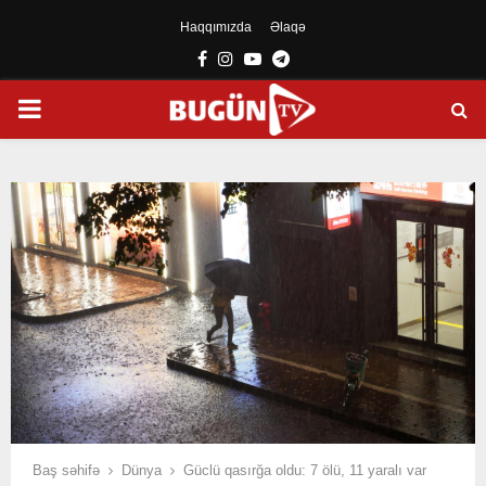
Haqqımızda
Əlaqə
Facebook
Instagram
Youtube
Telegram
PRIMARY
MENU
Baş səhifə
Dünya
Güclü qasırğa oldu: 7 ölü, 11 yaralı var