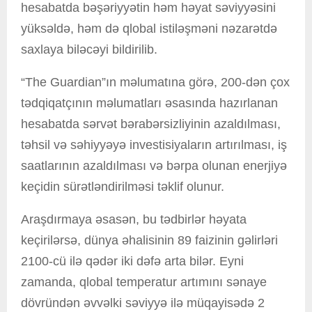
hesabatda bəşəriyyətin həm həyat səviyyəsini
yüksəldə, həm də qlobal istiləşməni nəzarətdə
saxlaya biləcəyi bildirilib.
“The Guardian”ın məlumatına görə, 200-dən çox
tədqiqatçının məlumatları əsasında hazırlanan
hesabatda sərvət bərabərsizliyinin azaldılması,
təhsil və səhiyyəyə investisiyaların artırılması, iş
saatlarının azaldılması və bərpa olunan enerjiyə
keçidin sürətləndirilməsi təklif olunur.
Araşdırmaya əsasən, bu tədbirlər həyata
keçirilərsə, dünya əhalisinin 89 faizinin gəlirləri
2100-cü ilə qədər iki dəfə arta bilər. Eyni
zamanda, qlobal temperatur artımını sənaye
dövründən əvvəlki səviyyə ilə müqayisədə 2