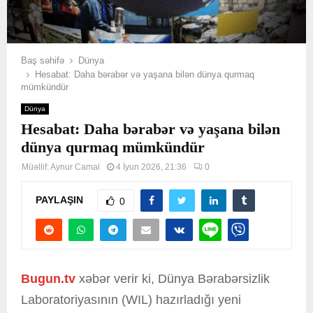
Baş səhifə
Dünya
Hesabat: Daha bərabər və yaşana bilən dünya qurmaq
mümkündür
Dünya
Hesabat: Daha bərabər və yaşana bilən
dünya qurmaq mümkündür
Müəllif:
Aynur Camal
4 İyun 2026, 21:36
0
PAYLAŞIN
0
Bugun.tv
xəbər verir ki, Dünya Bərabərsizlik
Laboratoriyasının (WIL) hazırladığı yeni