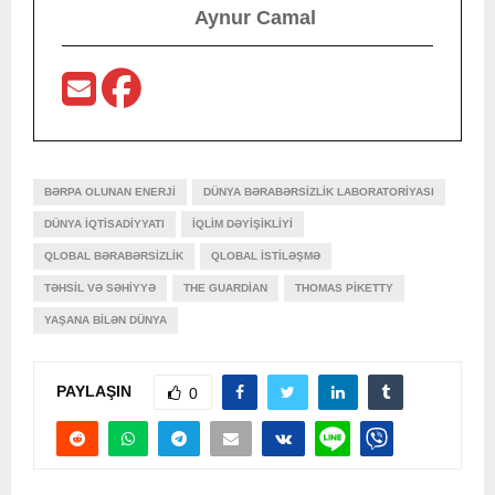
Aynur Camal
BƏRPA OLUNAN ENERJI
DÜNYA BƏRABƏRSIZLIK LABORATORIYASI
DÜNYA IQTISADIYYATI
IQLIM DƏYIŞIKLIYI
QLOBAL BƏRABƏRSIZLIK
QLOBAL ISTILƏŞMƏ
TƏHSIL VƏ SƏHIYYƏ
THE GUARDIAN
THOMAS PIKETTY
YAŞANA BILƏN DÜNYA
PAYLAŞIN
0