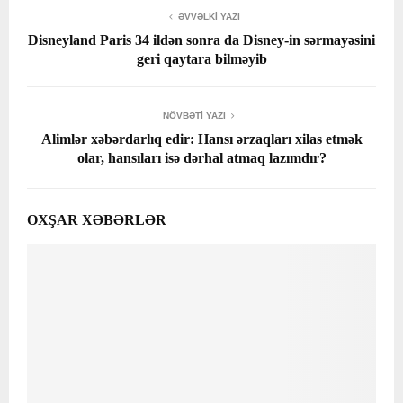
ƏVVƏLKI YAZI
Disneyland Paris 34 ildən sonra da Disney-in sərmayəsini
geri qaytara bilməyib
NÖVBƏTI YAZI
Alimlər xəbərdarlıq edir: Hansı ərzaqları xilas etmək
olar, hansıları isə dərhal atmaq lazımdır?
OXŞAR XƏBƏRLƏR