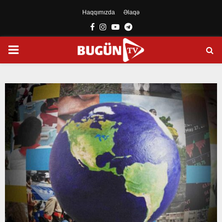
Haqqımızda
Əlaqə
Facebook
Instagram
Youtube
Telegram
PRIMARY
MENU