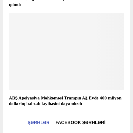
qılındı
ABŞ Apelyasiya Məhkəməsi Trampın Ağ Evdə 400 milyon
dollarlıq bal zalı layihəsini dayandırdı
ŞƏRHLƏR
FACEBOOK ŞƏRHLƏRI