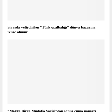
Sivasda yetişdirilən “Türk qızılbalığı” dünya bazarına
ixrac olunur
“Məkkə Birgə Müdafiə Sazişi”dən sonra cümə namazı