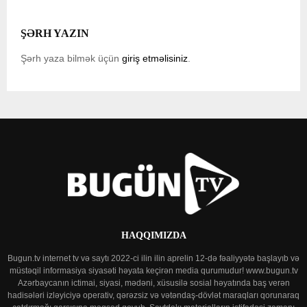
ŞƏRH YAZIN
Şərh yaza bilmək üçün
giriş etməlisiniz
.
HAQQIMIZDA
Bugun.tv internet tv və saytı 2022-ci ilin ilin aprelin 12-də fəaliyyətə başlayıb və
müstəqil informasiya siyasəti həyata keçirən media qurumudur! www.bugun.tv
Azərbaycanın ictimai, siyasi, mədəni, xüsusilə sosial həyatında baş verən
hadisələri izləyiciyə operativ, qərəzsiz və vətəndaş-dövlət maraqları qorunaraq