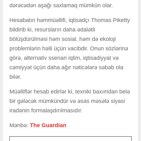
dərəcədən aşağı saxlamaq mümkün olar.
Hesabatın həmmüəllifi, iqtisadçı Thomas Piketty
bildirib ki, resursların daha ədalətli
bölüşdürülməsi həm sosial, həm də ekoloji
problemlərin həlli üçün vacibdir. Onun sözlərinə
görə, alternativ ssenari iqlim, iqtisadiyyat və
cəmiyyət üçün daha ağır nəticələrə səbəb ola
bilər.
Müəlliflər hesab edirlər ki, texniki baxımdan belə
bir gələcək mümkündür və əsas məsələ siyasi
iradənin formalaşdırılmasıdır.
Mənbə:
The Guardian